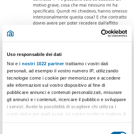
motivo grave, cosa che mai nessuno mi ha
specificato. Quindi mi chiedevo, hanno omesso
intenzionalmente questa cosa? E che contratto
dovrei avere per poter recedere dall'affitto
quando voglio, dando solo i 6 mesi di
preavviso? Grazie
Domandato da: Mari
Da 7 anni
Uso responsabile dei dati
Categoria: Disdetta affitto
Noi e
i nostri 1022 partner
trattiamo i vostri dati
personali, ad esempio il vostro numero IP, utilizzando
tecnologie come i cookie per memorizzare e accedere
alle informazioni sul vostro dispositivo al fine di
pubblicare annunci e contenuti personalizzati, misurare
Proprietario di casa recede da contratto
gli annunci e i contenuti, ricercare il pubblico e sviluppare
firmato da pochi giorni
i servizi. Avete la possibilità di scegliere chi utilizza i
1 risposta
vostri dati e per quali scopi. Le vostre scelte in materia di
Giuseppe Alfano
Buonasera a tutti, scrivo questo post in
privacy sono applicabili solo su questa proprietà digitale
seguito ad una situazione spiacevole in cui mi
inquilino/a
in cui avete effettuato le vostre scelte. È possibile
S
sono trovato. Avevo trovato accordo circa una