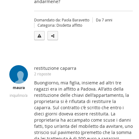
andarmene?
Domandato da: Paola Baravetto
Da 7 anni
Categoria: Disdetta affitto
restituzione caparra
2 risposte
Buongiorno, mia figlia, insieme ad altri tre
maura
ragazzi era in affitto a Padova. All'atto della
restituzione delle chiavi dell'appartamento, la
inquilino/a
proprietaria si è rifiutata di restituire la
caparra. Sul contratto c'è scritto che entro i
dieci giorni doveva essere restituita. La
proprietaria ha accampato come scuse i danni
fatti, tipo un'anta del mobiletto da avvitare, uno
striscio sul pavimento (premetto che la somma
da lei trattenuta è di 500 euro a ragazzo).