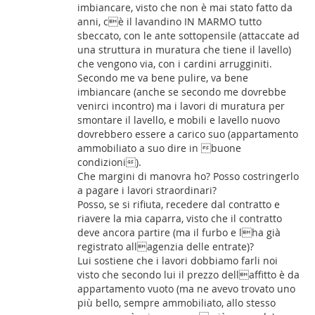
imbiancare, visto che non è mai stato fatto da
anni, cè il lavandino IN MARMO tutto
sbeccato, con le ante sottopensile (attaccate ad
una struttura in muratura che tiene il lavello)
che vengono via, con i cardini arrugginiti.
Secondo me va bene pulire, va bene
imbiancare (anche se secondo me dovrebbe
venirci incontro) ma i lavori di muratura per
smontare il lavello, e mobili e lavello nuovo
dovrebbero essere a carico suo (appartamento
ammobiliato a suo dire in buone
condizioni).
Che margini di manovra ho? Posso costringerlo
a pagare i lavori straordinari?
Posso, se si rifiuta, recedere dal contratto e
riavere la mia caparra, visto che il contratto
deve ancora partire (ma il furbo e lha già
registrato allagenzia delle entrate)?
Lui sostiene che i lavori dobbiamo farli noi
visto che secondo lui il prezzo dellaffitto è da
appartamento vuoto (ma ne avevo trovato uno
più bello, sempre ammobiliato, allo stesso