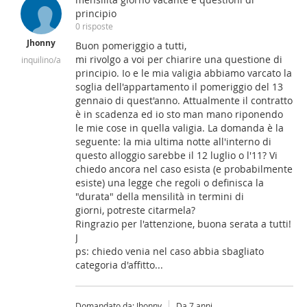
principio
0 risposte
Jhonny
Buon pomeriggio a tutti,
mi rivolgo a voi per chiarire una questione di
inquilino/a
principio. Io e le mia valigia abbiamo varcato la
soglia dell'appartamento il pomeriggio del 13
gennaio di quest'anno. Attualmente il contratto
è in scadenza ed io sto man mano riponendo
le mie cose in quella valigia. La domanda è la
seguente: la mia ultima notte all'interno di
questo alloggio sarebbe il 12 luglio o l'11? Vi
chiedo ancora nel caso esista (e probabilmente
esiste) una legge che regoli o definisca la
"durata" della mensilità in termini di
giorni, potreste citarmela?
Ringrazio per l'attenzione, buona serata a tutti!
J
ps: chiedo venia nel caso abbia sbagliato
categoria d'affitto...
Domandato da: Jhonny
Da 7 anni