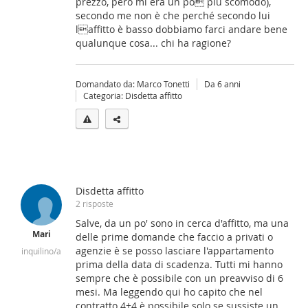
prezzo, però mi era un po più scomodo),
secondo me non è che perché secondo lui
laffitto è basso dobbiamo farci andare bene
qualunque cosa... chi ha ragione?
Domandato da: Marco Tonetti
Da 6 anni
Categoria: Disdetta affitto
Disdetta affitto
2 risposte
Salve, da un po' sono in cerca d'affitto, ma una
Mari
delle prime domande che faccio a privati o
agenzie è se posso lasciare l'appartamento
inquilino/a
prima della data di scadenza. Tutti mi hanno
sempre che è possibile con un preavviso di 6
mesi. Ma leggendo qui ho capito che nel
contratto 4+4 è possibile solo se sussiste un