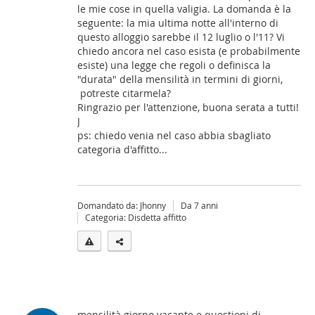
le mie cose in quella valigia. La domanda è la
seguente: la mia ultima notte all'interno di
questo alloggio sarebbe il 12 luglio o l'11? Vi
chiedo ancora nel caso esista (e probabilmente
esiste) una legge che regoli o definisca la
"durata" della mensilità in termini di giorni,
potreste citarmela?
Ringrazio per l'attenzione, buona serata a tutti!
J
ps: chiedo venia nel caso abbia sbagliato
categoria d'affitto...
Domandato da: Jhonny
Da 7 anni
Categoria: Disdetta affitto
mensilità giorno vacante e questioni di