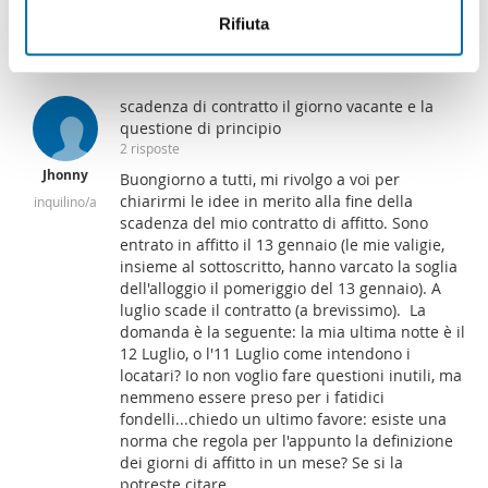
informazioni sul modo in cui utilizza il nostro sito con i
Rifiuta
nostri partner che si occupano di analisi dei dati web,
pubblicità e social media, i quali potrebbero combinarle
con altre informazioni che ha fornito loro o che hanno
scadenza di contratto il giorno vacante e la
raccolto dal suo utilizzo dei loro servizi.
questione di principio
2 risposte
Jhonny
Buongiorno a tutti, mi rivolgo a voi per
chiarirmi le idee in merito alla fine della
inquilino/a
scadenza del mio contratto di affitto. Sono
entrato in affitto il 13 gennaio (le mie valigie,
insieme al sottoscritto, hanno varcato la soglia
dell'alloggio il pomeriggio del 13 gennaio). A
luglio scade il contratto (a brevissimo). La
domanda è la seguente: la mia ultima notte è il
12 Luglio, o l'11 Luglio come intendono i
locatari? Io non voglio fare questioni inutili, ma
nemmeno essere preso per i fatidici
fondelli...chiedo un ultimo favore: esiste una
norma che regola per l'appunto la definizione
dei giorni di affitto in un mese? Se si la
potreste citare...