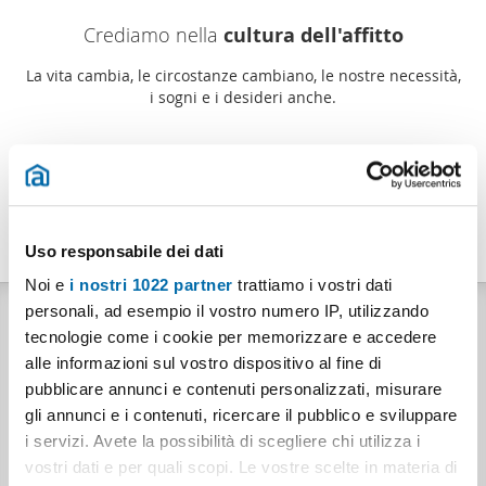
Crediamo nella
cultura dell'affitto
La vita cambia, le circostanze cambiano, le nostre necessità,
i sogni e i desideri anche.
Un' opportunità
straordinaria
Approfittane, l'appartamento che stai cercando esiste, e noi
ti aiuteremo a trovarlo.
Uso responsabile dei dati
Noi e
i nostri 1022 partner
trattiamo i vostri dati
personali, ad esempio il vostro numero IP, utilizzando
Pubblica il tuo annuncio e
affitta
il tuo immobile!
tecnologie come i cookie per memorizzare e accedere
alle informazioni sul vostro dispositivo al fine di
In modo
rapido
e
facile
.
pubblicare annunci e contenuti personalizzati, misurare
Se hai un appartamento che ti piacerebbe
gli annunci e i contenuti, ricercare il pubblico e sviluppare
i servizi. Avete la possibilità di scegliere chi utilizza i
affittare
Non perdere un solo istante!
vostri dati e per quali scopi. Le vostre scelte in materia di