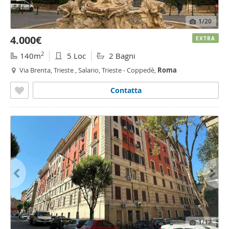
1
/20
4.000€
EXTRA
2
140m
5 Loc
2 Bagni
Via Brenta, Trieste , Salario, Trieste - Coppedè,
Roma
Contatta
1
/12