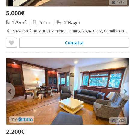
1
/17
5.000€
2
179m
5 Loc
2 Bagni
Piazza Stefano Jacini, Flaminio, Fleming, Vigna Clara, Camilluccia,
Vigna Clara - Vigna Stelluti,
Roma
Contatta
1
/20
2.200€