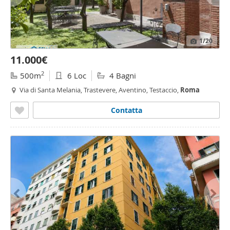
1
/20
11.000€
2
500m
6 Loc
4 Bagni
Via di Santa Melania, Trastevere, Aventino, Testaccio,
Roma
Contatta