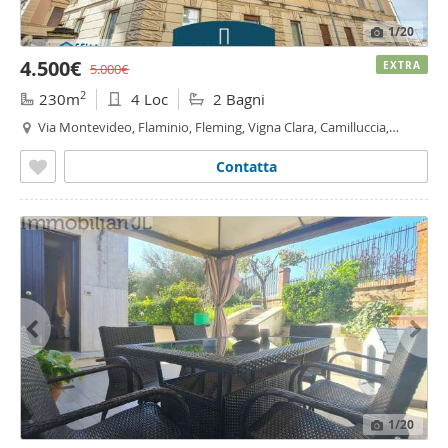
1
/20
4.500€
EXTRA
5.000€
2
230m
4 Loc
2 Bagni
Via Montevideo, Flaminio, Fleming, Vigna Clara, Camilluccia,
Pinciano - Villa Ada,
Roma
Contatta
1
/20