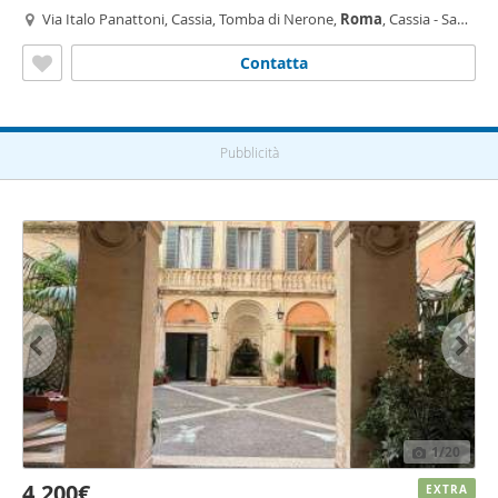
Via Italo Panattoni, Cassia, Tomba di Nerone,
Roma
, Cassia - San
Godenzo
Contatta
Pubblicità
1
/20
4.200€
EXTRA