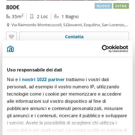
800€
NUOVO
EXTRA
2
35m
2 Loc
1 Bagno
Via Raimondo Montecuccoli, S.Giovanni, Esquilino, San Lorenzo,
Pigneto,
Roma
Contatta
Uso responsabile dei dati
Noi e
i nostri 1022 partner
trattiamo i vostri dati
personali, ad esempio il vostro numero IP, utilizzando
tecnologie come i cookie per memorizzare e accedere
alle informazioni sul vostro dispositivo al fine di
pubblicare annunci e contenuti personalizzati, misurare
1
/20
gli annunci e i contenuti, ricercare il pubblico e sviluppare
i servizi. Avete la possibilità di scegliere chi utilizza i
2.300€
vostri dati e per quali scopi. Le vostre scelte in materia di
2
180m
4 Loc
2 Bagni