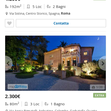
2
192m
5 Loc
2 Bagni
Via Sistina, Centro Storico, Spagna,
Roma
Contatta
1
/20
2.300€
EXTRA
2
80m
3 Loc
1 Bagno
Via Appia Pignatelli, Ardeatino, Colombo, Garbatella, Quarto