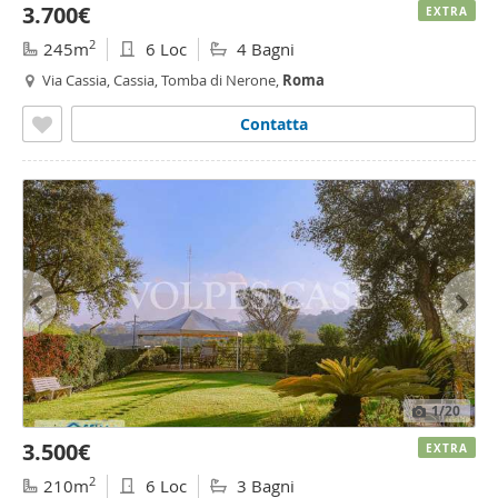
3.700€
EXTRA
2
245m
6 Loc
4 Bagni
Via Cassia, Cassia, Tomba di Nerone,
Roma
Contatta
1
/20
3.500€
EXTRA
2
210m
6 Loc
3 Bagni