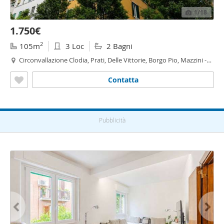
1
/18
1.750€
2
105m
3 Loc
2 Bagni
Circonvallazione Clodia, Prati, Delle Vittorie, Borgo Pio, Mazzini -
Delle Vittorie,
Roma
Contatta
Pubblicità