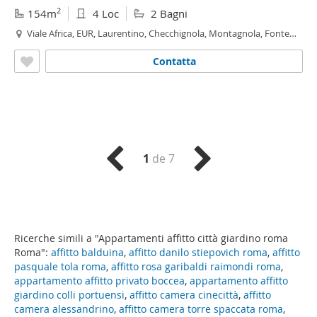
2
154m
4 Loc
2 Bagni
Viale Africa, EUR, Laurentino, Checchignola, Montagnola, Fonte
Meravigliosa, Eur,
Roma
Contatta
1
de 7
Ricerche simili a "Appartamenti affitto città giardino roma
Roma":
affitto balduina
,
affitto danilo stiepovich roma
,
affitto
pasquale tola roma
,
affitto rosa garibaldi raimondi roma
,
appartamento affitto privato boccea
,
appartamento affitto
giardino colli portuensi
,
affitto camera cinecittà
,
affitto
camera alessandrino
,
affitto camera torre spaccata roma
,