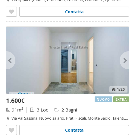
Miglio,
Roma
Contatta
1
/20
1.600€
NUOVO
EXTRA
2
91m
3 Loc
2 Bagni
Via Val Sassina, Nuovo salario, Prati Fiscali, Monte Sacro, Talenti,
Vigne Nuove, Serpentara,
Città
Giardino
,
Roma
Contatta