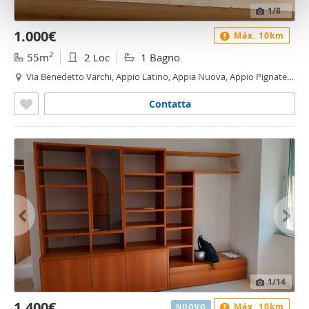
1
/8
con altre informazioni che ha fornito loro o che hanno
raccolto dal suo utilizzo dei loro servizi.
1.000€
Máx. 10km
2
55m
2 Loc
1 Bagno
Via Benedetto Varchi, Appio Latino, Appia Nuova, Appio Pignatelli,
Capannelle, Roma
Contatta
1
/14
1.400€
Máx. 10km
NUOVO