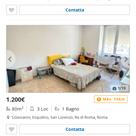
Capannelle, Roma
Contatta
1
/19
1.200€
Máx. 10km
2
80m
3 Loc
1 Bagno
S.Giovanni, Esquilino, San Lorenzo, Re di Roma, Roma
Contatta