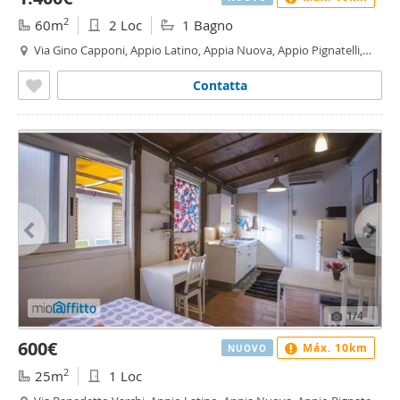
2
60m
2 Loc
1 Bagno
Via Gino Capponi, Appio Latino, Appia Nuova, Appio Pignatelli,
Capannelle, Roma
Contatta
1
/4
600€
Máx. 10km
NUOVO
2
25m
1 Loc