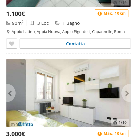
1
/14
1.100€
Máx. 10km
2
90m
3 Loc
1 Bagno
Appio Latino, Appia Nuova, Appio Pignatelli, Capannelle, Roma
Contatta
1
/10
3.000€
Máx. 10km