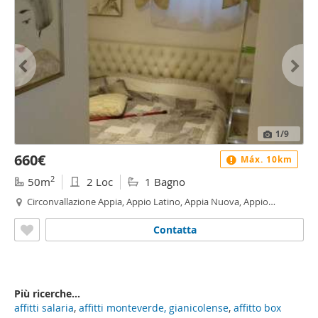
1
/9
660€
Máx. 10km
2
50m
2 Loc
1 Bagno
Circonvallazione Appia, Appio Latino, Appia Nuova, Appio
Pignatelli, Capannelle, Roma
Contatta
Più ricerche...
affitti salaria
,
affitti monteverde, gianicolense
,
affitto box