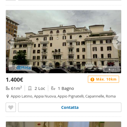
1
/20
1.400€
Máx. 10km
2
61m
2 Loc
1 Bagno
Appio Latino, Appia Nuova, Appio Pignatelli, Capannelle, Roma
Contatta