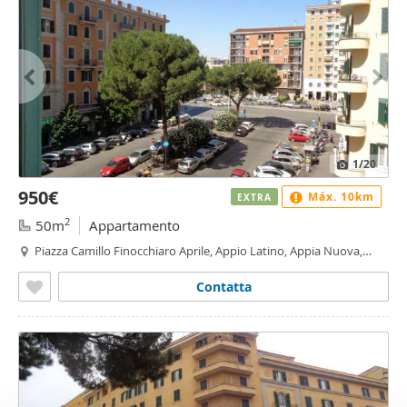
1
/20
950€
Máx. 10km
EXTRA
2
50m
Appartamento
Piazza Camillo Finocchiaro Aprile, Appio Latino, Appia Nuova,
Appio Pignatelli, Capannelle, Roma
Contatta