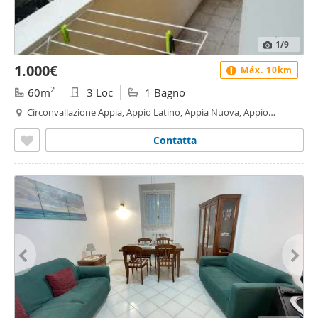
1
/9
1.000€
Máx. 10km
2
60m
3 Loc
1 Bagno
Circonvallazione Appia, Appio Latino, Appia Nuova, Appio
Pignatelli, Capannelle, Roma
Contatta