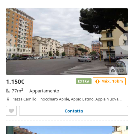
1
/20
1.150€
Máx. 10km
EXTRA
2
77m
Appartamento
Piazza Camillo Finocchiaro Aprile, Appio Latino, Appia Nuova,
Appio Pignatelli, Capannelle, Roma
Contatta