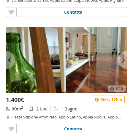
Via Benedetto Varchi, Appio Latino, Appia Nuova, Appio Pignatelli,
Capannelle, Roma
Contatta
1
/10
1.400€
Máx. 10km
2
80m
2 Loc
1 Bagno
Piazza Scipione Ammirato, Appio Latino, Appia Nuova, Appio
Pignatelli, Capannelle, Roma
Contatta