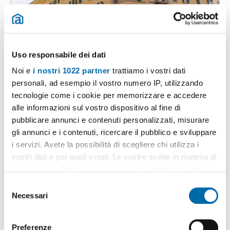
Uso responsabile dei dati
1
/20
Noi e
i nostri 1022 partner
trattiamo i vostri dati
1.050€
Máx. 10km
personali, ad esempio il vostro numero IP, utilizzando
tecnologie come i cookie per memorizzare e accedere
2
55m
Appartamento
alle informazioni sul vostro dispositivo al fine di
Piazza Camillo Finocchiaro Aprile, Appio Latino, Appia Nuova,
pubblicare annunci e contenuti personalizzati, misurare
Appio Pignatelli, Capannelle, Roma
gli annunci e i contenuti, ricercare il pubblico e sviluppare
Contatta
i servizi. Avete la possibilità di scegliere chi utilizza i
vostri dati e per quali scopi. Le vostre scelte in materia di
privacy sono applicabili solo su questa proprietà digitale
in cui avete effettuato le vostre scelte. È possibile
S
modificare o revocare il proprio consenso in qualsiasi
Necessari
e
momento dalla Dichiarazione sui cookie o facendo clic
l
sull'icona di attivazione della privacy.
e
Preferenze