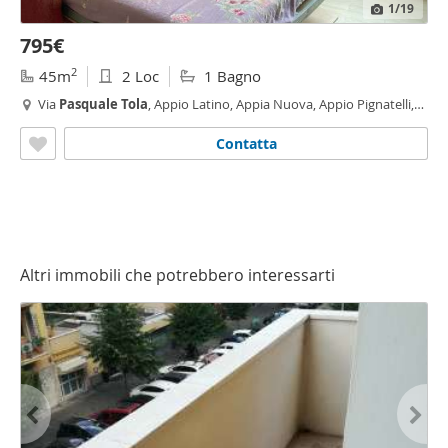
1
/19
795€
2
45m
2 Loc
1 Bagno
Via
Pasquale
Tola
, Appio Latino, Appia Nuova, Appio Pignatelli,
Capannelle,
Roma
Contatta
Altri immobili che potrebbero interessarti