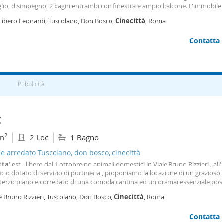
glio, disimpegno, 2 bagni entrambi con finestra e ampio balcone. L'immobile
bile dal 6 Luglio 2026 con contratto di tipo 3+2 condominio: Stabile in tinta 
 Libero Leonardi, Tuscolano, Don Bosco,
Cinecittà
, Roma
degli anni '80, fornito di ascensore. Zona e
Contatta
Pubblicità
€
2
m
2 Loc
1 Bagno
le arredato Tuscolano, don bosco, cinecittà
tta
' est - libero dal 1 ottobre no animali domestici in Viale Bruno Rizzieri , all
icio dotato di servizio di portineria , proponiamo la locazione di un grazioso 
l terzo piano e corredato di una comoda cantina ed un oramai essenziale po
pieta' in garage. Ci sono inoltre posti auto condominiali non assegnati ( fino
e Bruno Rizzieri, Tuscolano, Don Bosco,
Cinecittà
, Roma
ento)- la casa è
Contatta