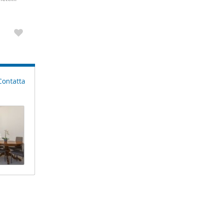
onata -
Contatta