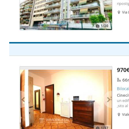
riposti
disponi
Via
a metà 
1
/20
970
66
Biloca
Cineci
un edif
,sito a
di pror
Vial
esaurim
1
/17