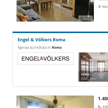
singoli
Via
Fermata
1
/18
Engel & Völkers Roma
Agenzia accreditata in:
Roma
1100€
2
2 Loc., 60m
1.40
10