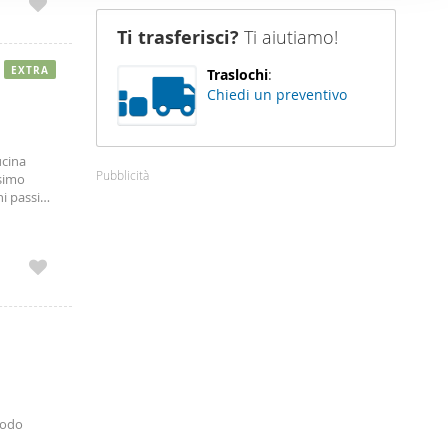
nostro sito
Ti trasferisci?
Ti aiutiamo!
i potrebbero
ei loro
EXTRA
Traslochi
:
Chiedi un preventivo
ucina
Pubblicità
ssimo
i passi
Vergata
modo