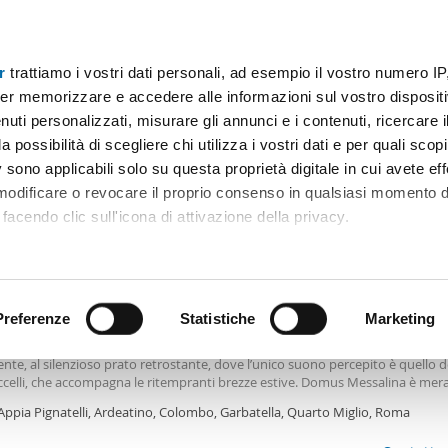
r
trattiamo i vostri dati personali, ad esempio il vostro numero IP
Prezzo
Superficie
Locali
Più filtri - 1
er memorizzare e accedere alle informazioni sul vostro dispositiv
uti personalizzati, misurare gli annunci e i contenuti, ricercare i
a cinecittà Roma
a possibilità di scegliere chi utilizza i vostri dati e per quali scop
 sono applicabili solo su questa proprietà digitale in cui avete eff
Ordine Mioaffitto
 modificare o revocare il proprio consenso in qualsiasi momento d
facendo clic sull'icona di attivazione della privacy.
0€
remmo anche:
2
m
3 Loc
1 Bagno
ni sulla tua posizione geografica, con un'approssimazione di qu
positivo, scansionandolo attivamente alla ricerca di caratteristiche
Preferenze
Statistiche
Marketing
tamento arredato Ardeatino, colombo, garbatella
ngolo riflessivo, con sedute e tavolinetti per leggere, al tavolo per allegre cene
nte, al silenzioso prato retrostante, dove l’unico suono percepito è quello d
 elaborati i tuoi dati personali e imposta le tue preferenze nell
ccelli, che accompagna le ritempranti brezze estive. Domus Messalina è mera
 ritirare il tuo consenso in qualsiasi momento dalla Dichiarazion
 singolo occupante che vuole ospitare, o per una coppia con o senza bambin
Appia Pignatelli, Ardeatino, Colombo, Garbatella, Quarto Miglio, Roma
e di una
camera
da letto master, da una
rsonalizzare contenuti ed annunci, per fornire funzionalità dei so