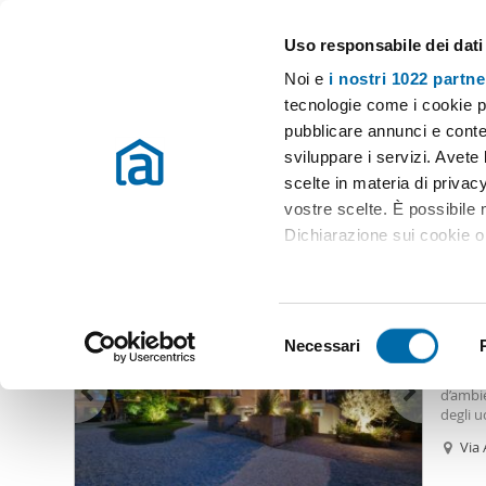
Uso responsabile dei dati
Case e appartamenti in affitto in tutta Italia
Noi e
i nostri 1022 partne
Roma
Scegli la zona
tecnologie come i cookie p
pubblicare annunci e conten
Inizio
Affitto Roma
Appartamenti Affitto Roma
Affitto camer
sviluppare i servizi. Avete l
scelte in materia di privacy
Affitto camera cinecittà Roma
(35 immobili)
vostre scelte. È possibile
Dichiarazione sui cookie o 
2.30
Con il tuo consenso, vor
80
raccogliere informazio
S
Identificare il tuo dis
Necessari
Appar
e
(impronte digitali).
, all’a
l
d’ambie
Approfondisci come vengono
e
degli u
dettagli
. Puoi modificare o
per un
z
Via 
Dispon
i
Utilizziamo i cookie per pe