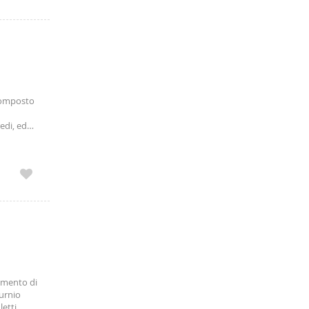
 composto
edi, ed
tamento di
purnio
letti