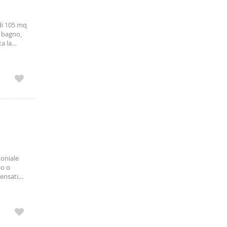
di 105 mq
, bagno,
ta la
tratto
oniale
io o
pensati
comodo