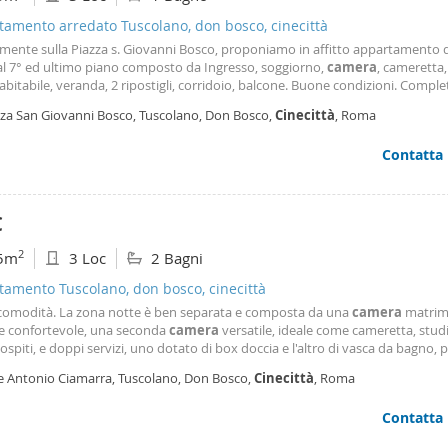
amento arredato Tuscolano, don bosco, cinecittà
amente sulla Piazza s. Giovanni Bosco, proponiamo in affitto appartamento 
al 7° ed ultimo piano composto da Ingresso, soggiorno,
camera
, cameretta
abitabile, veranda, 2 ripostigli, corridoio, balcone. Buone condizioni. Comple
tà portoncino blindato ed infissi in doppio vetro. Libero dal 1° maggio, con
zza San Giovanni Bosco, Tuscolano, Don Bosco,
Cinecittà
, Roma
orio sino a 18 mesi
Contatta
€
2
5m
3 Loc
2 Bagni
amento Tuscolano, don bosco, cinecittà
 comodità. La zona notte è ben separata e composta da una
camera
matrim
e confortevole, una seconda
camera
versatile, ideale come cameretta, stud
ospiti, e doppi servizi, uno dotato di box doccia e l'altro di vasca da bagno, 
antire praticità e comfort nella vita quotidiana. Completa la proprietà un 
le Antonio Ciamarra, Tuscolano, Don Bosco,
Cinecittà
, Roma
auto privato, elemento sempre più raro e
Contatta