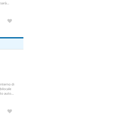
 sarà
edificato
'interno di
bilocale
sto auto
 ad