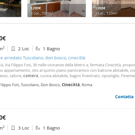
1200€
1300€
2
2
4 Loc., 100m
3 Loc., 120m
0€
2
m
2 Loc
1 Bagno
le arredato Tuscolano, don bosco, cinecittà
tà, Via Filippo Foti, 30 nelle vicinanze della Metro a, fermata Cinecittà, prop
oso appartamento, sito al quinto piano panoramico con balcone abitabile, 
esso, salone,
camera
, cucina abitabile, bagno finestrato, ripostiglio. Finem
o. Solo referenziati, contratto transitorio di 12 18 mesi (no residenza). € 1. 3
Filippo Foti, Tuscolano, Don Bosco,
Cinecittà
, Roma
i comprensive di spese condominiali. Per informazioni e per fissare un app
 a:.
Contatta
0€
2
m
3 Loc
1 Bagno