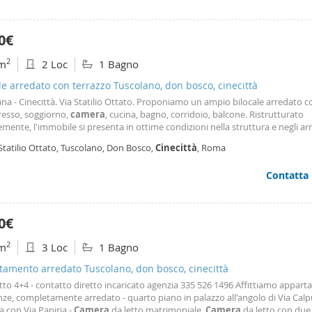
0€
2
m
2 Loc
1 Bagno
le arredato con terrazzo Tuscolano, don bosco, cinecittà
na - Cinecittà. Via Statilio Ottato. Proponiamo un ampio bilocale arredato
resso, soggiorno,
camera
, cucina, bagno, corridoio, balcone. Ristrutturato
mente, l'immobile si presenta in ottime condizioni nella struttura e negli arr
 posto ad un piano alto di un condominio con servizio di portierato, risulta
Statilio Ottato, Tuscolano, Don Bosco,
Cinecittà
, Roma
o e tranquillo. In posizione favorevole
Contatta
0€
2
m
3 Loc
1 Bagno
amento arredato Tuscolano, don bosco, cinecittà
to 4+4 - contatto diretto incaricato agenzia 335 526 1496 Affittiamo appar
nze, completamente arredato - quarto piano in palazzo all'angolo di Via Cal
 con Via Papiria -
Camera
da letto matrimoniale,
Camera
da letto con due 