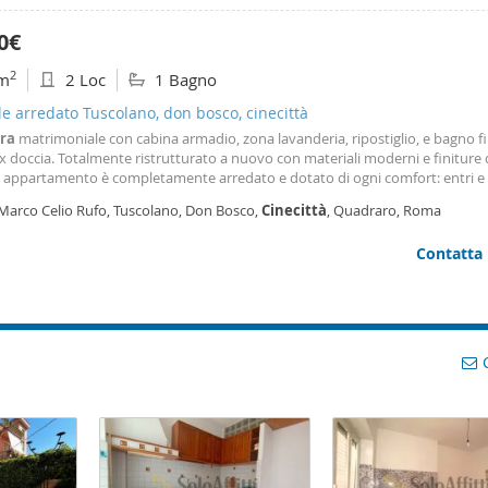
0€
2
m
2 Loc
1 Bagno
le arredato Tuscolano, don bosco, cinecittà
ra
matrimoniale con cabina armadio, zona lavanderia, ripostiglio, e bagno f
 doccia. Totalmente ristrutturato a nuovo con materiali moderni e finiture d
 appartamento è completamente arredato e dotato di ogni comfort: entri e s
otazioni complete: mobilio completo, elettrodomestici (forno, lavatrice, lavas
 Marco Celio Rufo, Tuscolano, Don Bosco,
Cinecittà
, Quadraro, Roma
icroonde, aspirapolvere
Contatta