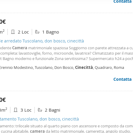
Contatta
ffico. Condividiamo inoltre informazioni sul modo in cui utilizza il 
 occupano di analisi dei dati web, pubblicità e social media, i qual
azioni che ha fornito loro o che hanno raccolto dal suo utilizzo d
0€
2
m
2 Loc
1 Bagno
le arredato Tuscolano, don bosco, cinecittà
ndente
Camera
matrimoniale spaziosa Soggiorno con parete attrezzata a c
completa: lavastoviglie, forno, microonde, lavatrice? Climatizzato per il ma
t Bagno moderno e funzionale Zona servitissima:? Supermercato h24 a poch
e e negozi di ogni tipo nelle vicinanze Vicino all’università e all’ospedale Tor 
 Erennio Modestino, Tuscolano, Don Bosco,
Cinecittà
, Quadraro, Roma
menti eccellenti: Metro a e mezzi pubblici
Contatta
0€
2
3m
3 Loc
2 Bagni
amento Tuscolano, don bosco, cinecittà
amento: trilocale situato al quarto piano con ascensore e composto da co
 cucina abitabile,
camera
da letto matrimoniale, cameretta, angolo studio,