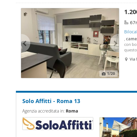
1.20
67
Biloca
,
came
con box
questo
casa! D
Via
2 tv, m
1
/20
Solo Affitti - Roma 13
Agenzia accreditata in:
Roma