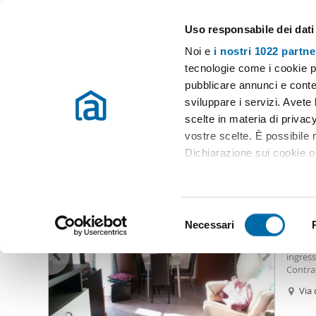
Uso responsabile dei dati
Case e appartamenti in affitto in tutta Italia
Noi e
i nostri 1022 partne
Roma
Scegli la zona
tecnologie come i cookie p
pubblicare annunci e conten
Inizio
Affitto Roma
Appartamenti Affitto Roma
Appartamenti 
sviluppare i servizi. Avete l
scelte in materia di privacy
Appartamenti affitto casilino Roma
(109 immobili)
vostre scelte. È possibile
Dichiarazione sui cookie o 
750
Con il tuo consenso, vor
50
raccogliere informazio
S
Identificare il tuo dis
Necessari
Biloca
e
(impronte digitali).
Affitta
l
ingress
Approfondisci come vengono
e
Contra
dettagli
. Puoi modificare o
numero 
z
Via 
i
Spa
Utilizziamo i cookie per pe