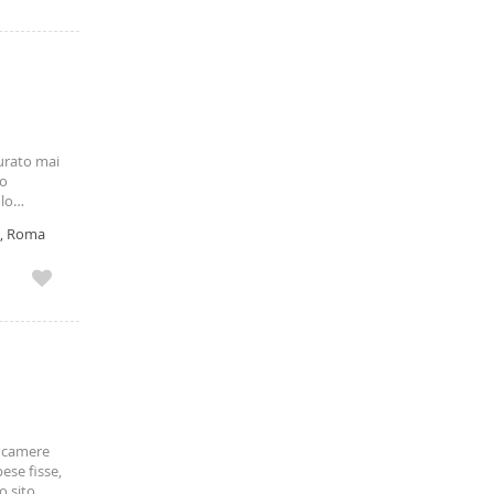
turato mai
no
olo
vi, Roma
3 camere
ese fisse,
o sito