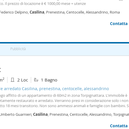
to. Il prezzo di locazione è € 1000,00 mese + utenze
 Federico Delpino,
Casilina
, Prenestina, Centocelle, Alessandrino, Roma
Contatta
Pubblicità
€
2
m
2 Loc
1 Bagno
le arredato Casilina, prenestina, centocelle, alessandrino
go affitto di un appartamento di 60m2 in zona Torpignattara. L'immobile è
amente restaurato e arredato. Verranno presi in considerazione solo i non 
tto 18 mesi transitorio. Non sono ammessi animali e famiglie con bambini. S
ionisti referenziati. L'appartamento sarà libero da fine agosto primi di sett
 Umberto Guarnieri,
Casilina
, Prenestina, Centocelle, Alessandrino, Torpigna
ma
Contatta