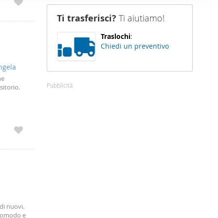
nostro sito
Ti trasferisci?
Ti aiutiamo!
i potrebbero
ei loro
Traslochi
:
Chiedi un preventivo
ngela
ne
Pubblicità
sitorio.
di nuovi.
 comodo e