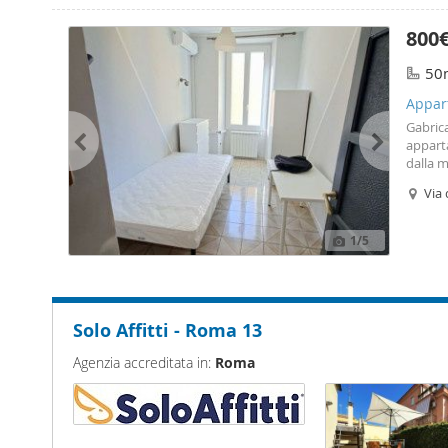
800
50
Appart
Gabrica
appart
dalla m
lavorat
Via 
1
/5
Solo Affitti - Roma 13
Agenzia accreditata in:
Roma