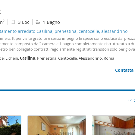
€
2
m
3 Loc
1 Bagno
amento arredato Casilina, prenestina, centocelle, alessandrino
mera. It per visite gratuite e senza impegno le spese sono escluse dal prezz
amento composto da 2 camera e 1 bagno completamente ristrutturato a du
etro ben collegato contratti regolarmente registrati transitori solo per giova
ori o studenti min 18 max 35 anni no animali
dei Licheni,
Casilina
, Prenestina, Centocelle, Alessandrino, Roma
Contatta