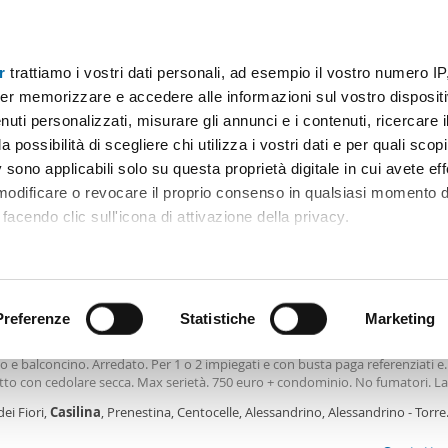
r
trattiamo i vostri dati personali, ad esempio il vostro numero IP
Prezzo
Superficie
Locali
Più filtri - 2
er memorizzare e accedere alle informazioni sul vostro dispositiv
uti personalizzati, misurare gli annunci e i contenuti, ricercare i
affitto casilino Roma
a possibilità di scegliere chi utilizza i vostri dati e per quali scop
 sono applicabili solo su questa proprietà digitale in cui avete eff
Ordine Mioaffitto
 modificare o revocare il proprio consenso in qualsiasi momento d
facendo clic sull'icona di attivazione della privacy.
€
remmo anche:
2
m
2 Loc
1 Bagno
ni sulla tua posizione geografica, con un'approssimazione di qu
positivo, scansionandolo attivamente alla ricerca di caratteristiche
Preferenze
Statistiche
Marketing
le arredato Casilina, prenestina, centocelle, alessandrino
si appartamento vicino metro Alessandrino. 2 camere, cucina abitabile, bagn
o e balconcino. Arredato. Per 1 o 2 impiegati e con busta paga referenziati e.
 elaborati i tuoi dati personali e imposta le tue preferenze nell
tto con cedolare secca. Max serietà. 750 euro + condominio. No fumatori. La
 ritirare il tuo consenso in qualsiasi momento dalla Dichiarazion
per essere ricontattati.
dei Fiori,
Casilina
, Prenestina, Centocelle, Alessandrino, Alessandrino - Torre
ccata, Roma
rsonalizzare contenuti ed annunci, per fornire funzionalità dei so