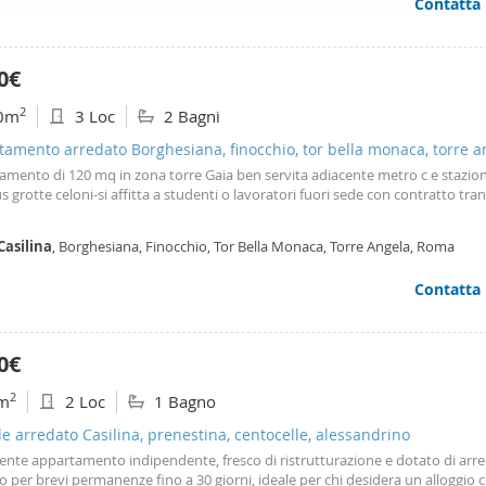
Contatta
ffico. Condividiamo inoltre informazioni sul modo in cui utilizza il 
 occupano di analisi dei dati web, pubblicità e social media, i qual
azioni che ha fornito loro o che hanno raccolto dal suo utilizzo d
0€
2
0m
3 Loc
2 Bagni
amento arredato Borghesiana, finocchio, tor bella monaca, torre a
amento di 120 mq in zona torre Gaia ben servita adiacente metro c e stazio
 grotte celoni-si affitta a studenti o lavoratori fuori sede con contratto tran
Casilina
, Borghesiana, Finocchio, Tor Bella Monaca, Torre Angela, Roma
Contatta
0€
2
m
2 Loc
1 Bagno
le arredato Casilina, prenestina, centocelle, alessandrino
ente appartamento indipendente, fresco di ristrutturazione e dotato di arre
o per brevi permanenze fino a 30 giorni, ideale per chi desidera un alloggio