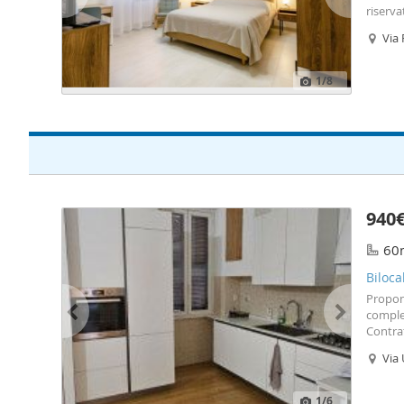
riserva
Via
1
/8
940
60
Biloca
Propon
complet
Contra
profess
Via
Ro
1
/6