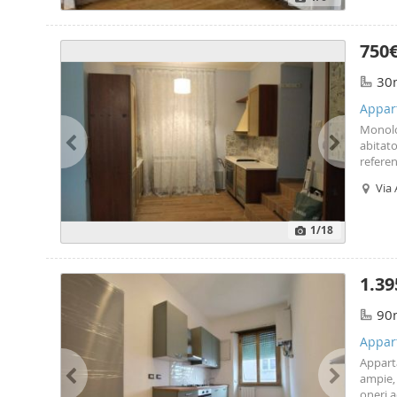
750
30
Appart
Monoloc
abitato
referen
contat
Via
1
/18
1.39
90
Appart
Appart
ampie, 
oneri a