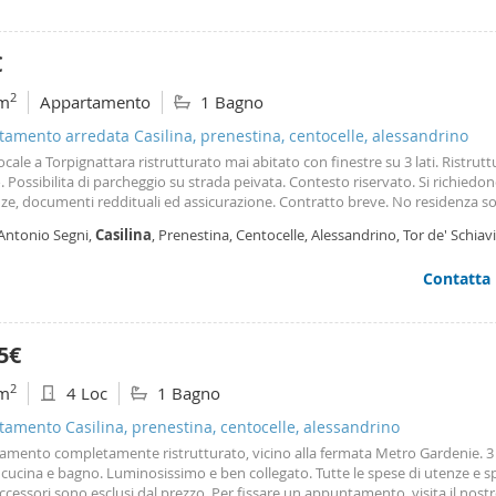
€
2
m
Appartamento
1 Bagno
amento arredata Casilina, prenestina, centocelle, alessandrino
ale a Torpignattara ristrutturato mai abitato con finestre su 3 lati. Ristrut
. Possibilita di parcheggio su strada peivata. Contesto riservato. Si richiedo
ze, documenti reddituali ed assicurazione. Contratto breve. No residenza s
ti whatssapp no telefonate. Grazie
 Antonio Segni,
Casilina
, Prenestina, Centocelle, Alessandrino, Tor de' Schia
Contatta
5€
2
m
4 Loc
1 Bagno
amento Casilina, prenestina, centocelle, alessandrino
amento completamente ristrutturato, vicino alla fermata Metro Gardenie. 
cucina e bagno. Luminosissimo e ben collegato. Tutte le spese di utenze e sp
ccessori sono esclusi dal prezzo. Per fissare un appuntamento, visita il nostr