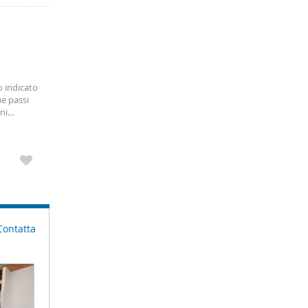
o indicato
e passi
ni
Contatta