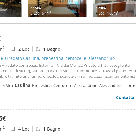
1150€
1200€
2
2
3 Loc., 94m
4 Loc., 100m
€
2
m
2 Loc
1 Bagno
le arredato Casilina, prenestina, centocelle, alessandrino
e Arredato con Spazio Esterno – Via dei Meli 22 Privato affitta accogliente
mento di 50 mq, situato in Via dei Meli 22. L'immobile si trova al piano terra
ibile tramite una rampa di scale a scendere) in un palazzo recentemente ris
perbonus 110% garantendo ottime prestazioni termiche. L'appartamento, s
dei Meli,
Casilina
, Prenestina, Centocelle, Alessandrino, Alessandrino - Torre
tturato e completamente arredato, è così composto: Ingresso funzionale; C
ma
ile completa di elettrodomestici; Due ampie camere da letto; Bagno finest
Contatta
 spazio esterno privato, perfetto per stendere i panni o parcheggiare le bicicl
lindata. classe energetica c (grazie al cappotto termico del palazzo). risca
izzato. Condizioni contrattuali: canone mensile: 850 € + spese condominiali.
tto: Canone concordato (cedolare secca 3+2 o si valuterà individualmente) l
5€
bre 2026
2
m
4 Loc
1 Bagno