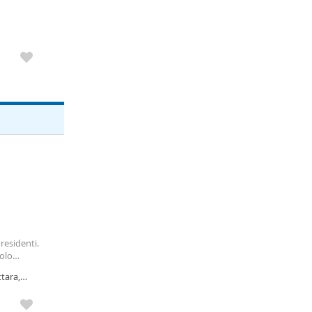
residenti.
olo
embre.
ttara,