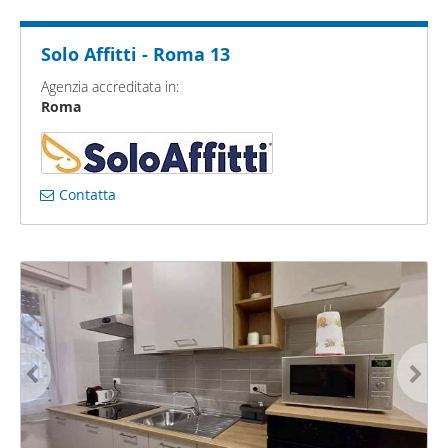
Solo Affitti - Roma 13
Agenzia accreditata in:
Roma
Contatta