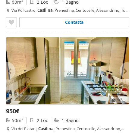
2
60m
2 Loc
1 Bagno
Via Policastro,
Casilina
, Prenestina, Centocelle, Alessandrino, Tor
de' Schiavi, Roma
Contatta
1
/8
950€
2
50m
2 Loc
1 Bagno
Via dei Platani,
Casilina
, Prenestina, Centocelle, Alessandrino,
Roma