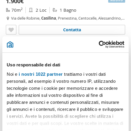
1.900€
NUOVO
2
70m
2 Loc
1 Bagno
Via delle Robinie,
Casilina
, Prenestina, Centocelle, Alessandrino,
Roma
Contatta
Uso responsabile dei dati
Noi e
i nostri 1022 partner
trattiamo i vostri dati
personali, ad esempio il vostro numero IP, utilizzando
tecnologie come i cookie per memorizzare e accedere
alle informazioni sul vostro dispositivo al fine di
pubblicare annunci e contenuti personalizzati, misurare
1
/15
gli annunci e i contenuti, ricercare il pubblico e sviluppare
1.500€
NUOVO
i servizi. Avete la possibilità di scegliere chi utilizza i
vostri dati e per quali scopi. Le vostre scelte in materia di
2
28m
Appartamento
1 Bagno
privacy sono applicabili solo su questa proprietà digitale