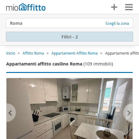
Roma
Scegli la zona
Filtri - 2
Inizio
Affitto Roma
Appartamenti Affitto Roma
Appartamenti affitt
Appartamenti affitto casilino Roma
(109 immobili)