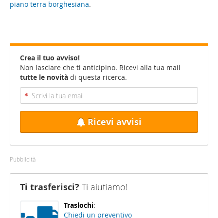
piano terra borghesiana
.
Crea il tuo avviso!
Non lasciare che ti anticipino. Ricevi alla tua mail
tutte le novità
di questa ricerca.
Ricevi avvisi
Pubblicità
Ti trasferisci?
Ti aiutiamo!
Traslochi
:
Chiedi un preventivo