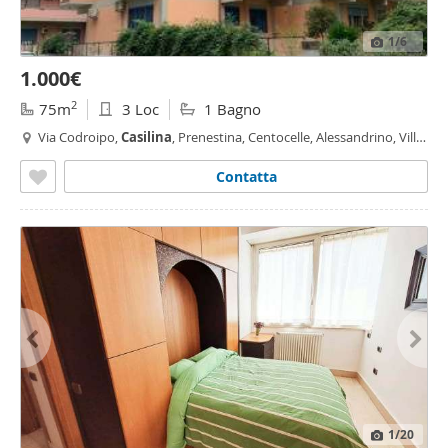
1
/6
1.000€
2
75m
3 Loc
1 Bagno
Via Codroipo,
Casilina
, Prenestina, Centocelle, Alessandrino, Villa
Gordiani, Roma
Contatta
1
/20