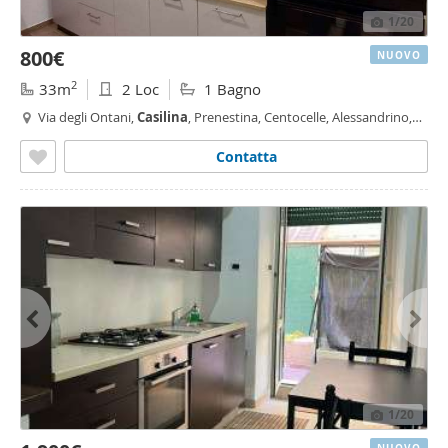
1
/20
800€
NUOVO
2
33m
2 Loc
1 Bagno
Via degli Ontani,
Casilina
, Prenestina, Centocelle, Alessandrino,
Roma
Contatta
1
/20