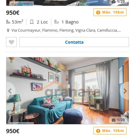
1
/20
950€
Máx. 10km
2
53m
2 Loc
1 Bagno
Via Courmayeur, Flaminio, Fleming, Vigna Clara, Camilluccia,
Cortina d'Ampezzo, Roma
Contatta
1
/20
950€
Máx. 10km