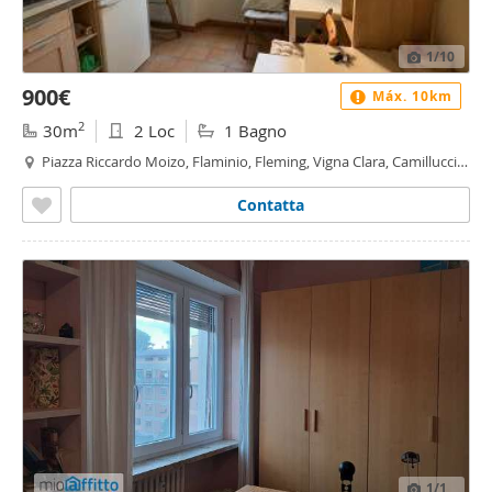
1
/10
900€
Máx. 10km
2
30m
2 Loc
1 Bagno
Piazza Riccardo Moizo, Flaminio, Fleming, Vigna Clara, Camilluccia,
Camilluccia - Farnesina, Roma
Contatta
1
/1