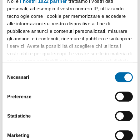
Noi e
i nostri 1022 partner
trattiamo i vostri dati
2
72m
2 Loc
1 Bagno
personali, ad esempio il vostro numero IP, utilizzando
Via Della Mendola, Flaminio, Fleming, Vigna Clara, Camilluccia,
tecnologie come i cookie per memorizzare e accedere
Cortina d'Ampezzo, Roma
Contatta
alle informazioni sul vostro dispositivo al fine di
pubblicare annunci e contenuti personalizzati, misurare
gli annunci e i contenuti, ricercare il pubblico e sviluppare
i servizi. Avete la possibilità di scegliere chi utilizza i
vostri dati e per quali scopi. Le vostre scelte in materia di
privacy sono applicabili solo su questa proprietà digitale
in cui avete effettuato le vostre scelte. È possibile
S
modificare o revocare il proprio consenso in qualsiasi
Necessari
e
momento dalla Dichiarazione sui cookie o facendo clic
l
sull'icona di attivazione della privacy.
e
Preferenze
z
1
/14
Con il tuo consenso, vorremmo anche:
i
860€
raccogliere informazioni sulla tua posizione
o
Statistiche
Máx. 10km
geografica, con un'approssimazione di qualche
n
2
43m
2 Loc
1 Bagno
metro,
e
Via Angelo Messedaglia, Flaminio, Fleming, Vigna Clara,
Marketing
Identificare il tuo dispositivo, scansionandolo
d