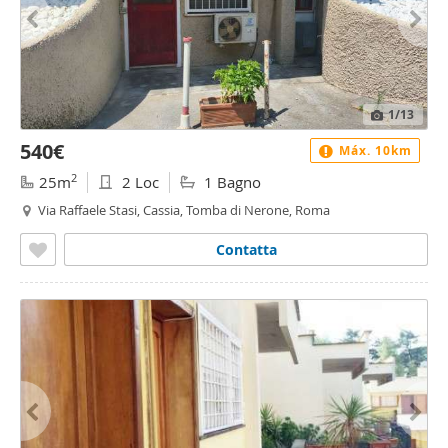
1
/13
540€
Máx. 10km
2
25m
2 Loc
1 Bagno
Via Raffaele Stasi, Cassia, Tomba di Nerone, Roma
Contatta