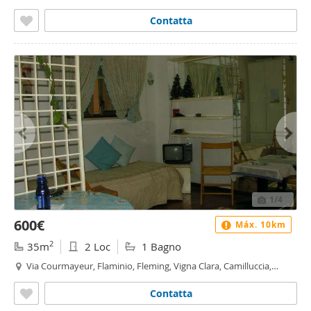
Cortina d'Ampezzo, Roma
Contatta
1
/4
600€
Máx. 10km
2
35m
2 Loc
1 Bagno
Via Courmayeur, Flaminio, Fleming, Vigna Clara, Camilluccia,
Cortina d'Ampezzo, Roma
Contatta