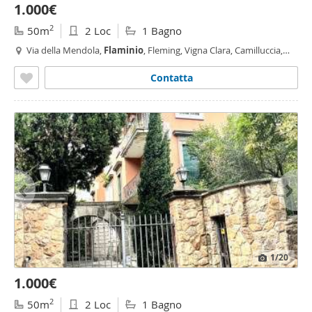
1.000€
2
50m
2 Loc
1 Bagno
Via della Mendola,
Flaminio
, Fleming, Vigna Clara, Camilluccia,
Cortina d'Ampezzo, Roma
Contatta
1
/20
1.000€
2
50m
2 Loc
1 Bagno