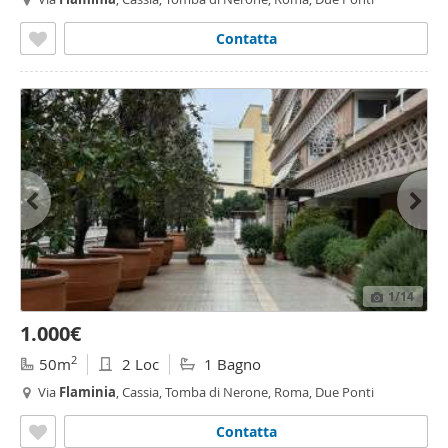
Contatta
1
/14
1.000€
2
50m
2 Loc
1 Bagno
Via
Flaminia
, Cassia, Tomba di Nerone, Roma, Due Ponti
Contatta