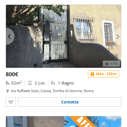
1
/15
800€
Máx. 10km
2
32m
2 Loc
1 Bagno
Via Raffaele Stasi, Cassia, Tomba di Nerone, Roma
Contatta