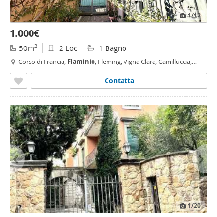
1
/12
1.000€
2
50m
2 Loc
1 Bagno
Corso di Francia,
Flaminio
, Fleming, Vigna Clara, Camilluccia,
Vigna Clara - Vigna Stelluti, Roma
Contatta
1
/20