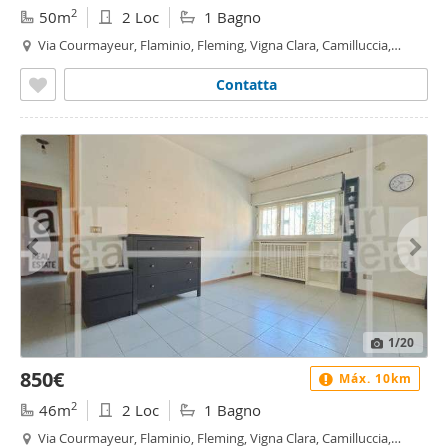
2
50m
2 Loc
1 Bagno
Via Courmayeur, Flaminio, Fleming, Vigna Clara, Camilluccia,
Cortina d'Ampezzo, Roma
Contatta
1
/20
850€
Máx. 10km
2
46m
2 Loc
1 Bagno
Via Courmayeur, Flaminio, Fleming, Vigna Clara, Camilluccia,