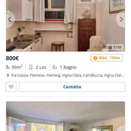
1
/10
800€
Máx. 10km
2
30m
2 Loc
1 Bagno
Via Cassia, Flaminio, Fleming, Vigna Clara, Camilluccia, Vigna Clara
- Vigna Stelluti, Roma
Contatta