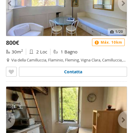
1
/20
800€
Máx. 10km
2
30m
2 Loc
1 Bagno
Via della Camilluccia, Flaminio, Fleming, Vigna Clara, Camilluccia,
Camilluccia - Farnesina, Roma
Contatta