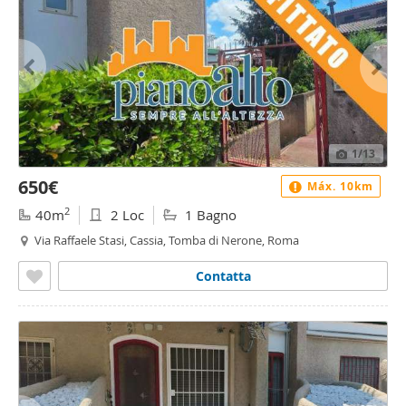
1
/13
650€
Máx. 10km
2
40m
2 Loc
1 Bagno
Via Raffaele Stasi, Cassia, Tomba di Nerone, Roma
Contatta