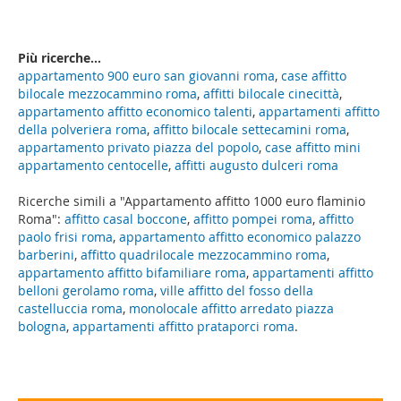
Più ricerche...
appartamento 900 euro san giovanni roma
,
case affitto
bilocale mezzocammino roma
,
affitti bilocale cinecittà
,
appartamento affitto economico talenti
,
appartamenti affitto
della polveriera roma
,
affitto bilocale settecamini roma
,
appartamento privato piazza del popolo
,
case affitto mini
appartamento centocelle
,
affitti augusto dulceri roma
Ricerche simili a "Appartamento affitto 1000 euro flaminio
Roma":
affitto casal boccone
,
affitto pompei roma
,
affitto
paolo frisi roma
,
appartamento affitto economico palazzo
barberini
,
affitto quadrilocale mezzocammino roma
,
appartamento affitto bifamiliare roma
,
appartamenti affitto
belloni gerolamo roma
,
ville affitto del fosso della
castelluccia roma
,
monolocale affitto arredato piazza
bologna
,
appartamenti affitto prataporci roma
.