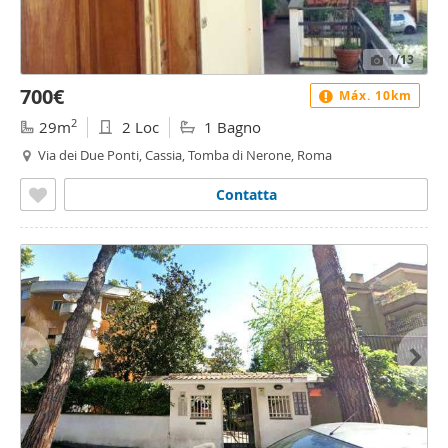
1
/13
700€
Máx. 10km
2
29m
2 Loc
1 Bagno
Via dei Due Ponti, Cassia, Tomba di Nerone, Roma
Contatta