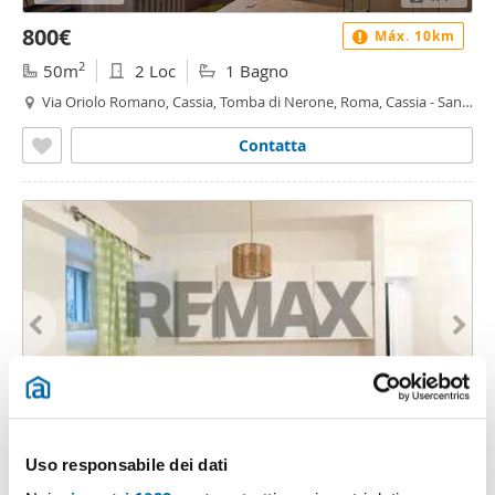
800€
Máx. 10km
2
50m
2 Loc
1 Bagno
Via Oriolo Romano, Cassia, Tomba di Nerone, Roma, Cassia - San
Godenzo
Contatta
1
/11
Uso responsabile dei dati
960€
Máx. 10km