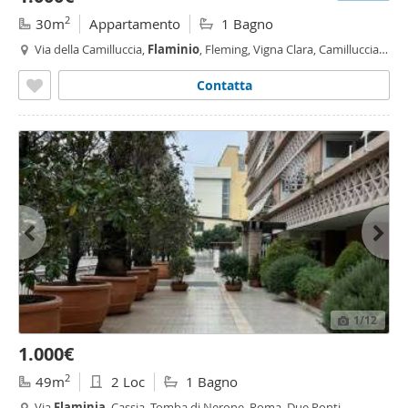
2
30m
Appartamento
1 Bagno
Via della Camilluccia,
Flaminio
, Fleming, Vigna Clara, Camilluccia,
Camilluccia - Farnesina, Roma
Contatta
1
/12
1.000€
2
49m
2 Loc
1 Bagno
Via
Flaminia
, Cassia, Tomba di Nerone, Roma, Due Ponti