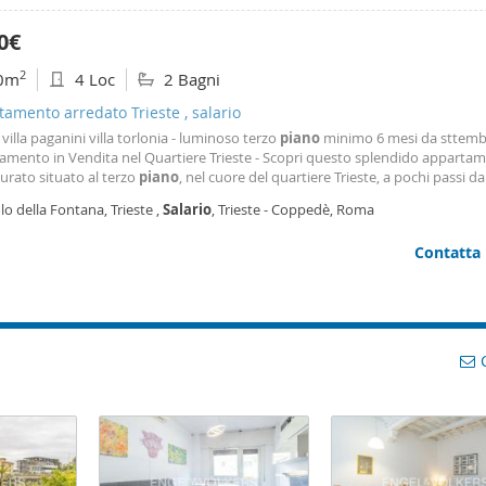
0€
2
0m
4 Loc
2 Bagni
amento arredato Trieste , salario
 villa paganini villa torlonia - luminoso terzo
piano
minimo 6 mesi da sttemb
amento in Vendita nel Quartiere Trieste - Scopri questo splendido apparta
turato situato al terzo
piano
, nel cuore del quartiere Trieste, a pochi passi da 
i. Con una superficie di 130 m², questo immobile offre un perfetto equilibri
lo della Fontana, Trieste ,
Salario
, Trieste - Coppedè, Roma
a e funzionalità
Contatta