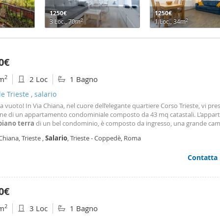
1250€
1250€
2
2
3 Loc., 70m
1 Loc., 34m
0€
2
m
2 Loc
1 Bagno
le Trieste , salario
tta vuoto! In Via Chiana, nel cuore dell’elegante quartiere Corso Trieste, vi pre
one di un appartamento condominiale composto da 43 mq catastali. L’appar
piano
terra
di un bel condominio, è composto da ingresso, una grande cam
 da pranzo (ex cucina) e disimpegno con predisposizione per l’angolo cottura
Chiana, Trieste ,
Salario
, Trieste - Coppedè, Roma
cia; la distribuzione degli
Contatta
0€
2
m
3 Loc
1 Bagno