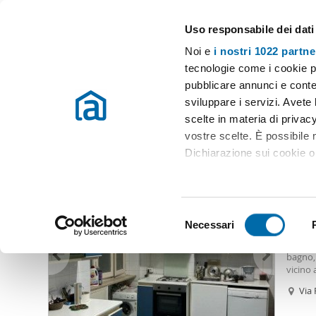
Uso responsabile dei dati
Case e appartamenti in affitto in tutta Italia
Noi e
i nostri 1022 partne
Roma
Scegli la zona
tecnologie come i cookie p
pubblicare annunci e conten
Inizio
Affitto Roma
Appartamenti Affitto Roma
Affitto piano 
sviluppare i servizi. Avete l
scelte in materia di privacy
Affitto piano terra salario Roma
(63 immobili)
vostre scelte. È possibile
Dichiarazione sui cookie o 
2.20
Con il tuo consenso, vor
12
raccogliere informazio
S
Identificare il tuo dis
Necessari
Appart
e
(impronte digitali).
Appart
l
bagno, 
Approfondisci come vengono
e
vicino 
dettagli
. Puoi modificare o
z
Via 
i
Utilizziamo i cookie per pe