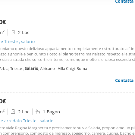
Contatta
ffico. Condividiamo inoltre informazioni sul modo in cui utilizza il 
 occupano di analisi dei dati web, pubblicità e social media, i qual
azioni che ha fornito loro o che hanno raccolto dal suo utilizzo d
0€
2
m
2 Loc
le Trieste , salario
poniamo questo delizioso appartamento completamente ristrutturato all' in
zzo signorile e ben curato Posto al
piano
terra
ma rialzato rispetto alla str
o sia su strada che sul cortile interno, comunque molto silenzioso essendo s
aria l'immobile e' come destinazione catastale "ufficio", un a10 Composto d
Arbia, Trieste ,
Salario
, Africano - Villa Chigi, Roma
rno con camino di circa 20 mq, cucina
Contatta
0€
2
m
2 Loc
1 Bagno
le arredato Trieste , salario
nte viale Regina Margherita e precisamente su via Salaria, proponiamo un
p
n comprensorio, composto da Ingresso, soggiorno, camera, cucina, bagno e