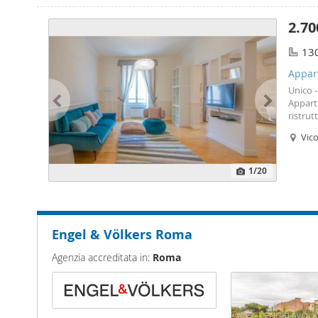
2.70
13
Appart
Unico -
Appart
ristrut
Paganin
Vico
eleganz
1
/20
Engel & Völkers Roma
Agenzia accreditata in:
Roma