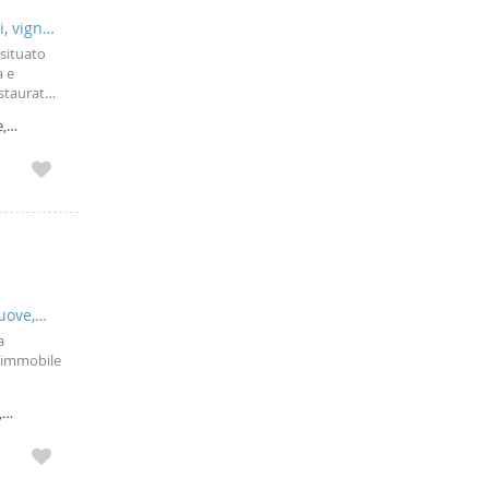
i, vigne
 situato
a e
estaurato
a
più un
e,
nuove,
a
’ immobile
ili.
,