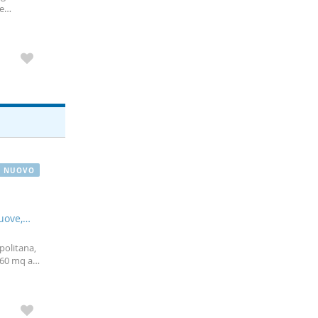
e
torico è
NUOVO
nuove,
politana,
 60 mq al
mento