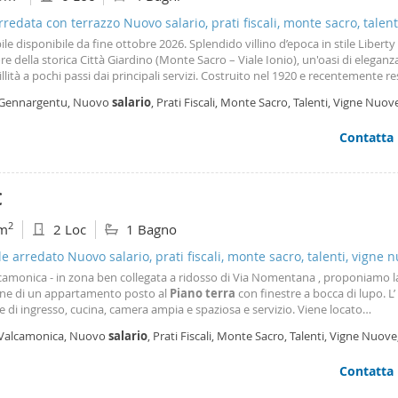
arredata con terrazzo Nuovo salario, prati fiscali, monte sacro, talent
, serpentara
e disponibile da fine ottobre 2026. Splendido villino d’epoca in stile Liberty
re della storica Città Giardino (Monte Sacro – Viale Ionio), un'oasi di eleganz
llità a pochi passi dai principali servizi. Costruito nel 1920 e recentemente r
eriali di pregio, questo villino unifamiliare si sviluppa su tre livelli fuori
terr
 Gennargentu, Nuovo
salario
, Prati Fiscali, Monte Sacro, Talenti, Vigne Nuov
parzialmente
pentara, Città Giardino, Roma
Contatta
€
2
m
2 Loc
1 Bagno
le arredato Nuovo salario, prati fiscali, monte sacro, talenti, vigne 
ntara
lcamonica - in zona ben collegata a ridosso di Via Nomentana , proponiamo l
one di un appartamento posto al
Piano
terra
con finestre a bocca di lupo. L
 di ingresso, cucina, camera ampia e spaziosa e servizio. Viene locato
amente arredato, con contratto transitorio di 12 mesi e referenze dimostrab
 Valcamonica, Nuovo
salario
, Prati Fiscali, Monte Sacro, Talenti, Vigne Nuove
 da subito. Annuncio rivolto esclusivamente a
pentara, Città Giardino, Roma
Contatta