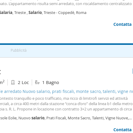
ato. L’appartamento risulta semi arredato, con riscaldamento centralizzato 
no con condizionatore. La zona elegante e signorile a due passi dal centro s
Salaria
, Trieste ,
Salario
, Trieste - Coppedè, Roma
 da negozi e servizi pubblici. Desiderate
Contatta
Pubblicità
€
2
m
2 Loc
1 Bagno
le arredato Nuovo salario, prati fiscali, monte sacro, talenti, vigne 
ntara
ontesto tranquillo e poco trafficato, ma ricco di limitrofi servizi ed attività
iali, a circa 400 metri dalla stazione “conca d’oro” della linea b1 della metro
pia s. R. L. Propone in locazione con contratto 3+2 un appartamento di circa
terra
di un fabbricato su sei livelli, recentemente oggetto di opere di rifaci
Isole Eolie, Nuovo
salario
, Prati Fiscali, Monte Sacro, Talenti, Vigne Nuove,
acciate. L’appartamento
entara, Conca d'Oro - Valli, Roma
Contatta