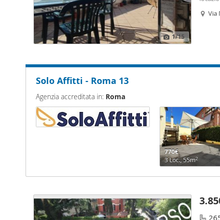
di un 
Via 
camera
1
/15
Solo Affitti - Roma 13
Agenzia accreditata in:
Roma
770€
2
3 Loc., 55m
3.85
26