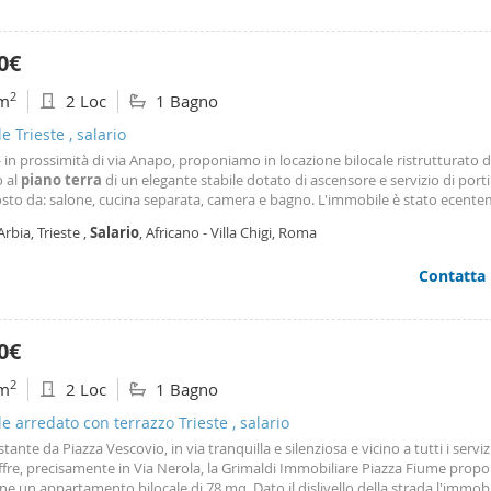
0€
2
m
2 Loc
1 Bagno
le Trieste , salario
- in prossimità di via Anapo, proponiamo in locazione bilocale ristrutturato d
o al
piano
terra
di un elegante stabile dotato di ascensore e servizio di porti
to da: salone, cucina separata, camera e bagno. L'immobile è stato ecent
turato con materiali e finiture di pregio. Gli ambienti, impreziositi da eleganti
Arbia, Trieste ,
Salario
, Africano - Villa Chigi, Roma
nti in marmo, offrono un perfetto
Contatta
0€
2
m
2 Loc
1 Bagno
le arredato con terrazzo Trieste , salario
tante da Piazza Vescovio, in via tranquilla e silenziosa e vicino a tutti i serviz
fre, precisamente in Via Nerola, la Grimaldi Immobiliare Piazza Fiume propo
ne un appartamento bilocale di 78 mq. Dato il dislivello della strada l'immob