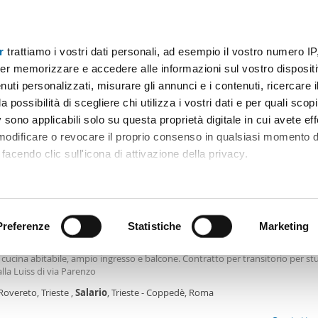
r
trattiamo i vostri dati personali, ad esempio il vostro numero IP
Prezzo
Superficie
Locali
Più filtri - 1
er memorizzare e accedere alle informazioni sul vostro dispositiv
uti personalizzati, misurare gli annunci e i contenuti, ricercare i
terra salario Roma
a possibilità di scegliere chi utilizza i vostri dati e per quali scop
 sono applicabili solo su questa proprietà digitale in cui avete eff
Ordine Mioaffitto
 modificare o revocare il proprio consenso in qualsiasi momento d
facendo clic sull'icona di attivazione della privacy.
0€
remmo anche:
2
0m
3 Loc
2 Bagni
ni sulla tua posizione geografica, con un'approssimazione di qu
positivo, scansionandolo attivamente alla ricerca di caratteristiche
Preferenze
Statistiche
Marketing
amento arredato Trieste , salario
amento composto da 3 camere matrimoniali di cui una con bagno privato,
cucina abitabile, ampio ingresso e balcone. Contratto per transitorio per st
 elaborati i tuoi dati personali e imposta le tue preferenze nell
alla Luiss di via Parenzo
 ritirare il tuo consenso in qualsiasi momento dalla Dichiarazion
Rovereto, Trieste ,
Salario
, Trieste - Coppedè, Roma
rsonalizzare contenuti ed annunci, per fornire funzionalità dei so