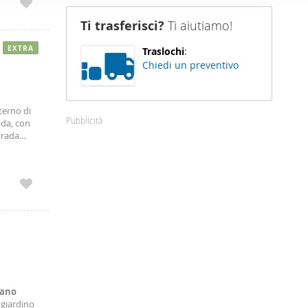
nostro sito
Ti trasferisci?
Ti aiutiamo!
i potrebbero
ei loro
EXTRA
Traslochi
:
Chiedi un preventivo
terno di
Pubblicità
ada, con
trada
a
iano
 giardino