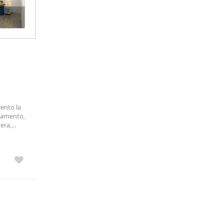
sento la
tamento,
era,
, servizio