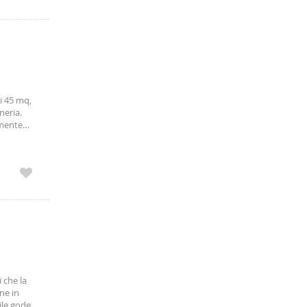
i 45 mq,
neria.
emente
i che la
ne in
ile gode