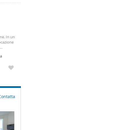
ne. In un
ocazione
0×200 —
ma
Contatta