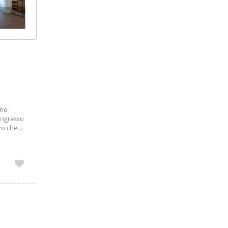
ne.
Ingresso
zo che
terizzano