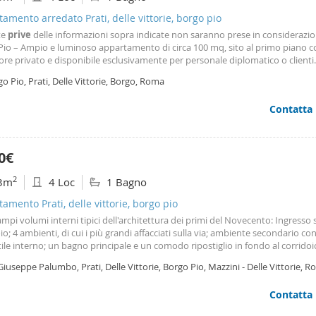
amento arredato Prati, delle vittorie, borgo pio
te
prive
delle informazioni sopra indicate non saranno prese in considerazi
Pio – Ampio e luminoso appartamento di circa 100 mq, sito al primo piano c
re privato e disponibile esclusivamente per personale diplomatico o clienti
ziati. L’appartamento con una doppia esposizione, affacciandosi sia sulla str
o Pio, Prati, Delle Vittorie, Borgo, Roma
tile interno, ha un ottima illuminazione e
Contatta
0€
2
3m
4 Loc
1 Bagno
amento Prati, delle vittorie, borgo pio
mpi volumi interni tipici dell'architettura dei primi del Novecento: Ingresso 
io; 4 ambienti, di cui i più grandi affacciati sulla via; ambiente secondario con
tile interno; un bagno principale e un comodo ripostiglio in fondo al corrido
nte sui Servizi e Cucina (a carico del conduttore) Cucina: l'immobile viene l
Giuseppe Palumbo, Prati, Delle Vittorie, Borgo Pio, Mazzini - Delle Vittorie, 
i blocco cucina. è
Contatta