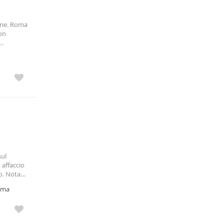
one. Roma
on
ada sia
sul
 affaccio
io. Nota
ocato
Roma