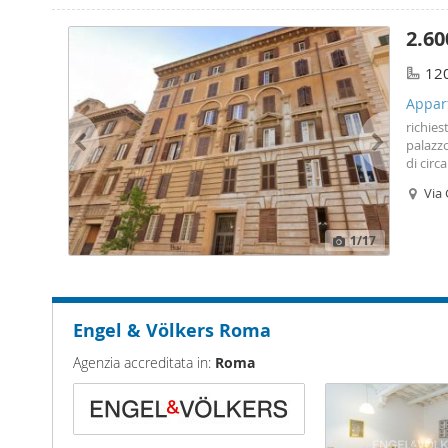
2.60
12
Appart
richies
palazzo
di circ
condom
Via 
una pe
1
/17
Engel & Völkers Roma
Agenzia accreditata in:
Roma