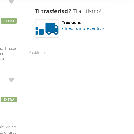
nostro sito
Ti trasferisci?
Ti aiutiamo!
i potrebbero
ei loro
EXTRA
Traslochi
:
Chiedi un preventivo
io, Piazza
Pubblicità
na
lle
le
mente
nalità.
e, divano
 letto
pone di
EXTRA
e in
in acciaio
ort
a;
le, vicino
mabili da
o di circa