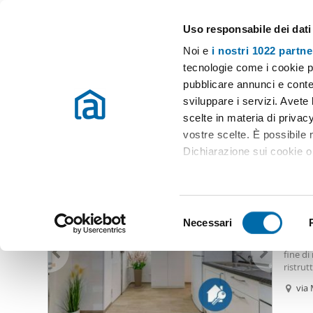
Uso responsabile dei dati
Case e appartamenti in affitto in tutta Italia
Noi e
i nostri 1022 partne
Roma
Scegli la zona
tecnologie come i cookie p
pubblicare annunci e conten
Inizio
Affitto Roma
Appartamenti Affitto Roma
Affitto priva
sviluppare i servizi. Avete l
scelte in materia di privacy
Affitto privato vaticano Roma
(59 immobili)
vostre scelte. È possibile
Dichiarazione sui cookie o 
1.78
Con il tuo consenso, vor
70
raccogliere informazio
S
Identificare il tuo dis
Necessari
Appart
e
(impronte digitali).
nell’an
l
fine di
Approfondisci come vengono
e
ristrut
dettagli
. Puoi modificare o
nessun
z
via 
gratuit
i
per sco
Utilizziamo i cookie per pe