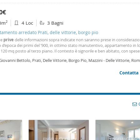
0€
2
0m
4 Loc
3 Bagni
amento arredato Prati, delle vittorie, borgo pio
te
prive
delle informazioni sopra indicate non saranno prese in considerazio
 d’epoca dei primi del ’900, in ottimo stato manutentivo, appartamento in l
a 120 mq posto al terzo piano. Il contesto è signorile e ben abitato, con spese
iniali pari a €120 mese. Tre camere doppie da 12 mq ciascuna con letto 16
Giovanni Bettolo, Prati, Delle Vittorie, Borgo Pio, Mazzini - Delle Vittorie, Ro
r ognuno, senza compromessi. Un ampio
Contatta