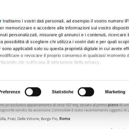
r
trattiamo i vostri dati personali, ad esempio il vostro numero IP
Prezzo
Superficie
Locali
Più filtri - 2
er memorizzare e accedere alle informazioni sul vostro dispositiv
uti personalizzati, misurare gli annunci e i contenuti, ricercare i
affitto piana del sole roma Roma
a possibilità di scegliere chi utilizza i vostri dati e per quali scop
 sono applicabili solo su questa proprietà digitale in cui avete eff
Ordine Mioaffitto
bili)
 modificare o revocare il proprio consenso in qualsiasi momento d
facendo clic sull'icona di attivazione della privacy.
0€
remmo anche:
2
7m
3 Loc
3 Bagni
ni sulla tua posizione geografica, con un'approssimazione di qu
positivo, scansionandolo attivamente alla ricerca di caratteristiche
Preferenze
Statistiche
Marketing
amento arredato Prati, delle vittorie, borgo pio
gante residenza contemporanea nel prestigioso quartiere Prati Proponiamo 
one un esclusivo appartamento di circa 107 mq, situato al primo
piano
di un'
 elaborati i tuoi dati personali e imposta le tue preferenze nell
 signorile servito da ascensore. L’immobile è stato recentemente oggetto di
 ritirare il tuo consenso in qualsiasi momento dalla Dichiarazion
a ristrutturazione, realizzata con materiali di pregio e finiture ricercate. Abi
Silla, Prati, Delle Vittorie, Borgo Pio,
Roma
re mesi, viene proposto completamente
rsonalizzare contenuti ed annunci, per fornire funzionalità dei so