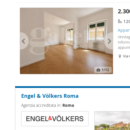
2.30
12
Appart
ritinte
inform
appunta
Parioli
Via 
dalle 9.
1
/12
Engel & Völkers Roma
Agenzia accreditata in:
Roma