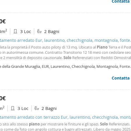
Contatta
ffico. Condividiamo inoltre informazioni sul modo in cui utilizza il 
 occupano di analisi dei dati web, pubblicità e social media, i qual
azioni che ha fornito loro o che hanno raccolto dal suo utilizzo d
0€
2
4m
3 Loc
2 Bagni
amento arredato Eur, laurentino, checchignola, montagnola, fonte
igliosa
eta la proprietà il Posto auto piloty di 13 mq. Ubicato al
Piano
Terra e il Po
o in autorimessa comune. Contratto Transitorio 12 18 mesi con cedolare sec
te 2 mensilità di deposito cauzionale.
Solo
Referenziati con Redditi Dimostrabi
ta Tutela Affitto Sicuro. Per autocertificazione Cliente clicca sul seguente link
le della Grande Muraglia, EUR, Laurentino, Checchignola, Montagnola, Fonte
 Per ulteriori
vigliosa, Torrino,
Roma
Contatta
0€
2
m
3 Loc
2 Bagni
amento arredato con terrazzo Eur, laurentino, checchignola, mont
meravigliosa
 sito allo stesso
piano
per mostrare le finiture e gli spazi.
Solo
Referenziati. 
o come da foto con angolo cottura e bagni attrezzati. Libero da mggio 2025.