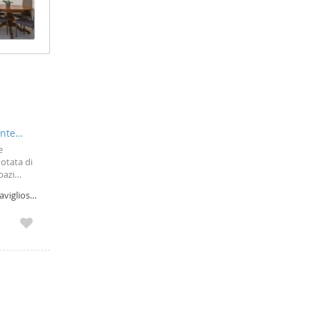
onte
e
dotata di
pazi
zzo,
vigliosa,