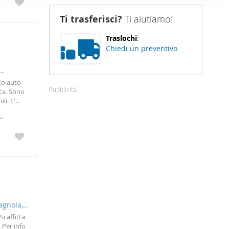
nostro sito
Ti trasferisci?
Ti aiutiamo!
i potrebbero
ei loro
Traslochi
:
Chiedi un preventivo
sto auto
Pubblicità
ca. Sono
li. E'
 https:?
agnola,
Si affitta
 Per info