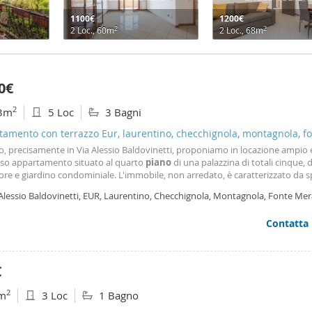
1100€
1200€
2
2
2 Loc., 60m
2 Loc., 68m
0€
2
3m
5 Loc
3 Bagni
amento con terrazzo Eur, laurentino, checchignola, montagnola, f
igliosa
o, precisamente in Via Alessio Baldovinetti, proponiamo in locazione ampio 
so appartamento situato al quarto
piano
di una palazzina di totali cinque, 
re e giardino condominiale. L'immobile, non arredato, è caratterizzato da s
ed accoglienti e si compone di ingresso, salone doppio con accesso al terra
Alessio Baldovinetti, EUR, Laurentino, Checchignola, Montagnola, Fonte Mera
abitabile, disimpegno, due camere da letto
toretto,
Roma
Contatta
€
2
m
3 Loc
1 Bagno