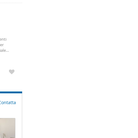
enti
er
iale
il sabato
Contatta