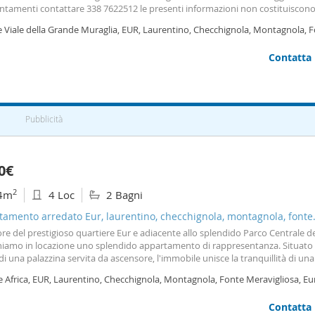
ntamenti contattare 338 7622512 le presenti informazioni non costituiscon
to contrattuale.
e Viale della Grande Muraglia, EUR, Laurentino, Checchignola, Montagnola, 
vigliosa, Torrino,
Roma
Contatta
Pubblicità
0€
2
4m
4 Loc
2 Bagni
amento arredato Eur, laurentino, checchignola, montagnola, fonte
igliosa
re del prestigioso quartiere Eur e adiacente allo splendido Parco Centrale d
iamo in locazione uno splendido appartamento di rappresentanza. Situato 
di una palazzina servita da ascensore, l'immobile unisce la tranquillità di una
ta alla comodità di un punto strategico. L'appartamento, caratterizzato da fi
e Africa, EUR, Laurentino, Checchignola, Montagnola, Fonte Meravigliosa, Eu
in boiserie e arredi
Contatta