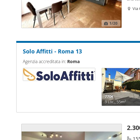
acqua; 
Via
inverna
1
/20
Solo Affitti - Roma 13
Agenzia accreditata in:
Roma
770€
2
3 Loc., 55m
2.30
15