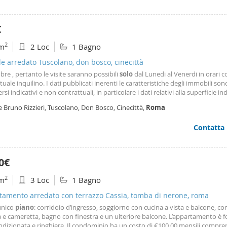
€
2
m
2 Loc
1 Bagno
le arredato Tuscolano, don bosco, cinecittà
re , pertanto le visite saranno possibili
solo
dal Lunedi al Venerdi in orari 
ttuale inquilino. I dati pubblicati inerenti le caratteristiche degli immobili son
rsi indicativi e non contrattuali, in particolare i dati relativi alla superficie in
o di costruzione, all'altezza di
piano
e ristrutturazione dell’immobile, ed alle
e Bruno Rizzieri, Tuscolano, Don Bosco, Cinecittà,
Roma
ristiche in generale. L’agenzia si riserva il diritto di apportare modifiche anch
iali a tali caratteristiche, senza alcun vincolo contrattuale nei confronti del v
Contatta
tore e senza alcun preavviso.
0€
2
m
3 Loc
1 Bagno
tamento arredato con terrazzo Cassia, tomba di nerone, roma
unico
piano
: corridoio d’ingresso, soggiorno con cucina a vista e balcone, 
e cameretta, bagno con finestra e un ulteriore balcone. L’appartamento è fo
ndizionata e ringhiere. Il condominio ha un costo di €100,00 mensili compren