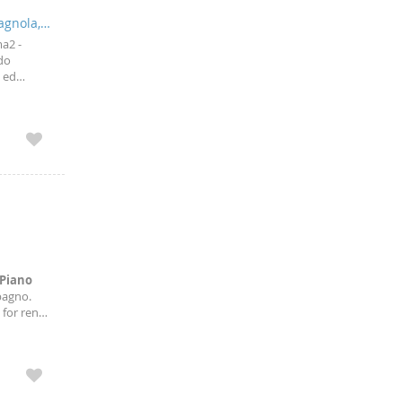
agnola,
ma2 -
ido
 ed
esso,
Piano
bagno.
 for rent,
novated