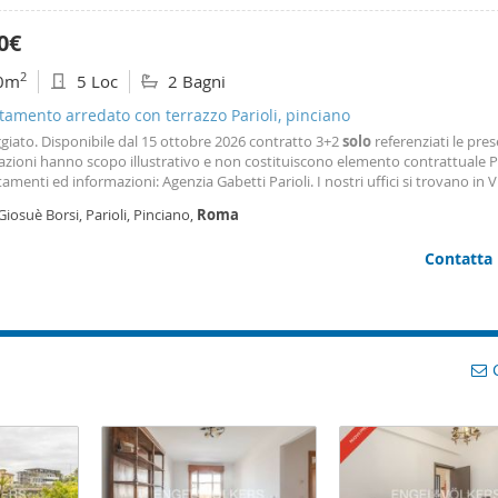
0€
2
0m
5 Loc
2 Bagni
amento arredato con terrazzo Parioli, pinciano
ggiato. Disponibile dal 15 ottobre 2026 contratto 3+2
solo
referenziati le pres
azioni hanno scopo illustrativo e non costituiscono elemento contrattuale P
menti ed informazioni: Agenzia Gabetti Parioli. I nostri uffici si trovano in V
 77 d – 00197
Roma
e sono aperti dal lunedì al venerdì dalle 9. 00 alle 19. 00 - 
Giosuè Borsi, Parioli, Pinciano,
Roma
 00 alle 13. 00. Ci
Contatta