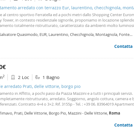
amento arredato con terrazzo Eur, laurentino, checchignola, mont
meravigliosa
e al centro sportivo Ferratella ed a pochi metri dallo Shopping Center Euro
 Tower, in contesto residenziale signorile, proponiamo in locazione splend
amento totalmente ristrutturato, caratterizzato da ambienti molto luminosi
 sul verde. L’abitazione situata al 4°
piano
con ascensore è composta da ingr
 Salvatore Quasimodo, EUR, Laurentino, Checchignola, Montagnola, Fonte
 doppio con zona pranzo, cucina abitabile con
avigliosa, Fonte Ostiense,
Roma
Contatta
0€
2
m
2 Loc
1 Bagno
le arredato Prati, delle vittorie, borgo pio
mento in Affitto, a pochi passi da Piazza Mazzini e a tutti i principali servizi.
completamente ristrutturato, arredato. Soggiorno, angolo cottura, camera e 
ferenziati. Contratto 4+4 o 3+2. Rif. 3155p - Tel. : +39 06. 83964019 Apartment
eps from Piazza Mazzini and all major amenities. Upper floor, completely re
Timavo, Prati, Delle Vittorie, Borgo Pio, Mazzini - Delle Vittorie,
Roma
rnished. Living room
Contatta