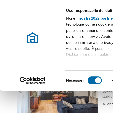
Uso responsabile dei dati
Case e appartamenti in affitto in tutta Italia
Noi e
i nostri 1022 partne
Roma
Scegli la zona
tecnologie come i cookie p
pubblicare annunci e conten
Inizio
Affitto Roma
Appartamenti Affitto Roma
Appartamenti 
sviluppare i servizi. Avete l
scelte in materia di privacy
Appartamenti affitto piana del sole roma Roma
(846 immo
vostre scelte. È possibile
Dichiarazione sui cookie o 
4.40
Con il tuo consenso, vor
10
raccogliere informazio
S
Identificare il tuo dis
Necessari
Appart
e
(impronte digitali).
Un’Ele
l
locazi
Approfondisci come vengono
e
stabile
dettagli
. Puoi modificare o
complet
z
Via 
soli t
i
Utilizziamo i cookie per pe