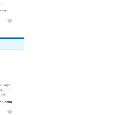
o
Fonte
el Lago,
al primo
 via
niture di
r,
Roma