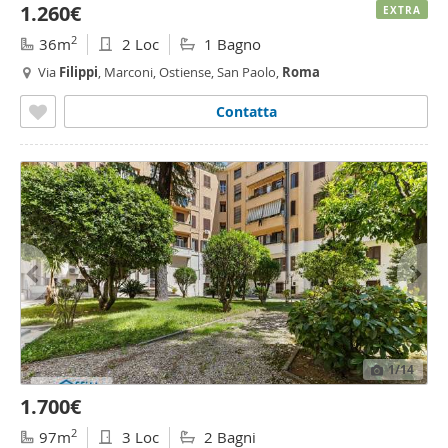
1.260€
EXTRA
2
36m
2 Loc
1 Bagno
Via
Filippi
, Marconi, Ostiense, San Paolo,
Roma
Contatta
1
/14
1.700€
2
97m
3 Loc
2 Bagni