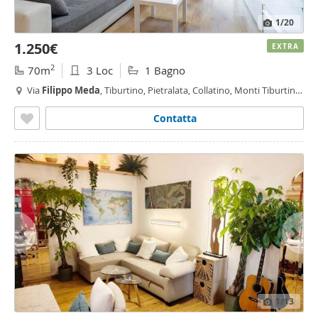
1
/20
1.250€
EXTRA
2
70m
3 Loc
1 Bagno
Via
Filippo
Meda
, Tiburtino, Pietralata, Collatino, Monti Tiburtini,
Roma
Contatta
1
/13