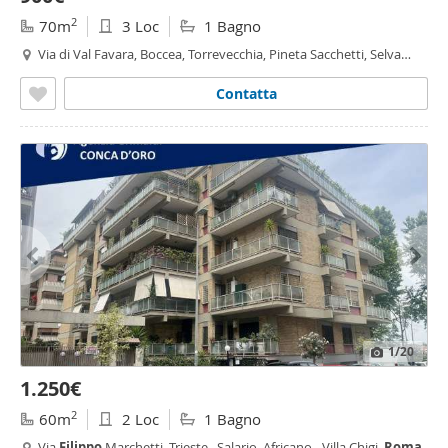
2
70m
3 Loc
1 Bagno
Via di Val Favara, Boccea, Torrevecchia, Pineta Sacchetti, Selva
Candida, Ottavia,
Roma
Contatta
1
/20
1.250€
2
60m
2 Loc
1 Bagno
Via
Filippo
Marchetti, Trieste , Salario, Africano - Villa Chigi,
Roma