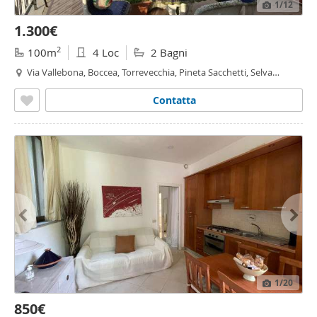
1
/12
1.300€
2
100m
4 Loc
2 Bagni
Via Vallebona, Boccea, Torrevecchia, Pineta Sacchetti, Selva
Candida, Ottavia,
Roma
Contatta
1
/20
850€