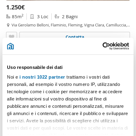
1.250€
2
85m
3 Loc
2 Bagni
Via Gerolamo Belloni, Flaminio, Fleming, Vigna Clara, Camilluccia,
Vigna Clara - Vigna Stelluti,
Roma
Contatta
Uso responsabile dei dati
Noi e
i nostri 1022 partner
trattiamo i vostri dati
personali, ad esempio il vostro numero IP, utilizzando
tecnologie come i cookie per memorizzare e accedere
alle informazioni sul vostro dispositivo al fine di
pubblicare annunci e contenuti personalizzati, misurare
gli annunci e i contenuti, ricercare il pubblico e sviluppare
1
/18
i servizi. Avete la possibilità di scegliere chi utilizza i
1.300€
vostri dati e per quali scopi. Le vostre scelte in materia di
2
privacy sono applicabili solo su questa proprietà digitale
65m
2 Loc
1 Bagno