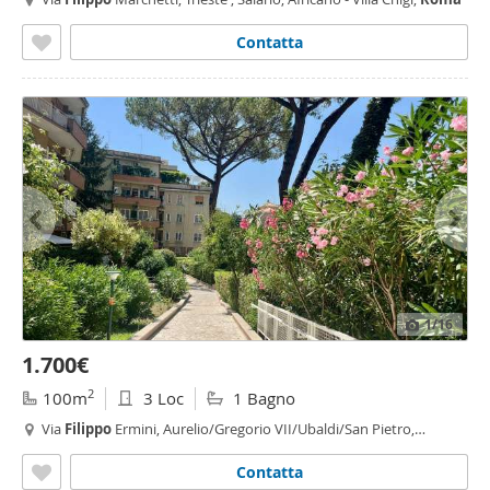
Contatta
1
/16
1.700€
2
100m
3 Loc
1 Bagno
Via
Filippo
Ermini, Aurelio/Gregorio VII/Ubaldi/San Pietro,
Gregorio VII - Piccolomini,
Roma
Contatta