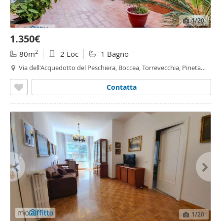
1
/20
1.350€
2
80m
2 Loc
1 Bagno
Via dell'Acquedotto del Peschiera, Boccea, Torrevecchia, Pineta
Sacchetti, Selva Candida, Ottavia, Gemelli - Pineta Sacchetti,
Roma
Contatta
1
/20