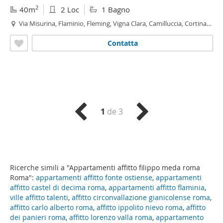
2
40m
2 Loc
1 Bagno
Via Misurina, Flaminio, Fleming, Vigna Clara, Camilluccia, Cortina
d'Ampezzo,
Roma
Contatta
1
de 3
Ricerche simili a "Appartamenti affitto filippo meda roma
Roma":
appartamenti affitto fonte ostiense
,
appartamenti
affitto castel di decima roma
,
appartamenti affitto flaminia
,
ville affitto talenti
,
affitto circonvallazione gianicolense roma
,
affitto carlo alberto roma
,
affitto ippolito nievo roma
,
affitto
dei panieri roma
,
affitto lorenzo valla roma
,
appartamento