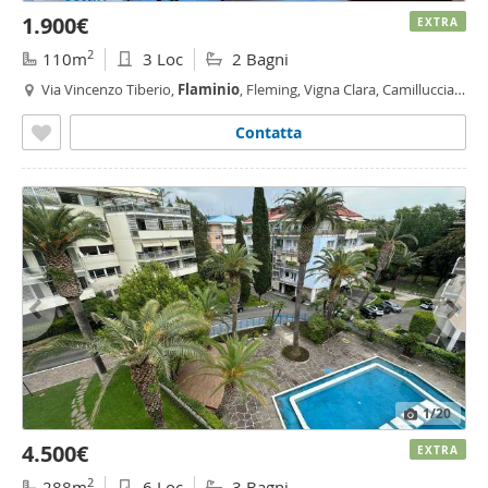
1.900€
EXTRA
2
110m
3 Loc
2 Bagni
Via Vincenzo Tiberio,
Flaminio
, Fleming, Vigna Clara, Camilluccia,
Roma
Contatta
1
/20
4.500€
EXTRA
2
288m
6 Loc
3 Bagni