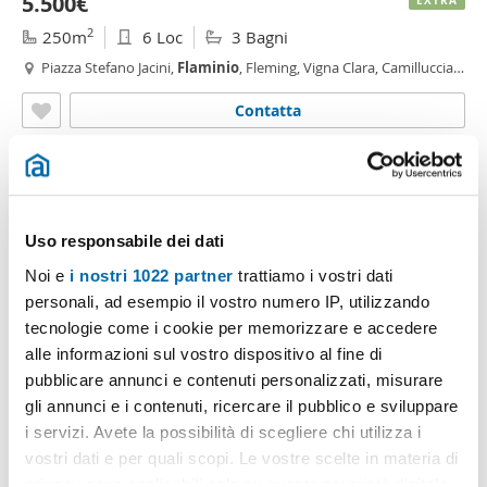
5.500€
EXTRA
2
250m
6 Loc
3 Bagni
Piazza Stefano Jacini,
Flaminio
, Fleming, Vigna Clara, Camilluccia,
Vigna Clara - Vigna Stelluti, Roma
Contatta
Uso responsabile dei dati
Noi e
i nostri 1022 partner
trattiamo i vostri dati
personali, ad esempio il vostro numero IP, utilizzando
tecnologie come i cookie per memorizzare e accedere
alle informazioni sul vostro dispositivo al fine di
pubblicare annunci e contenuti personalizzati, misurare
1
/14
gli annunci e i contenuti, ricercare il pubblico e sviluppare
1.200€
EXTRA
i servizi. Avete la possibilità di scegliere chi utilizza i
vostri dati e per quali scopi. Le vostre scelte in materia di
2
85m
2 Loc
1 Bagno
privacy sono applicabili solo su questa proprietà digitale