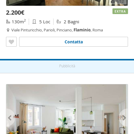
1
/12
2.200€
EXTRA
2
130m
5 Loc
2 Bagni
Viale Pinturicchio, Parioli, Pinciano,
Flaminio
, Roma
Contatta
Pubblicità