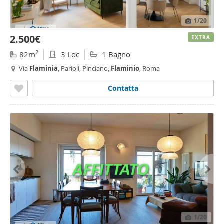
1
/20
2.500€
EXTRA
2
82m
3 Loc
1 Bagno
Via
Flaminia
, Parioli, Pinciano,
Flaminio
, Roma
Contatta
1
/20