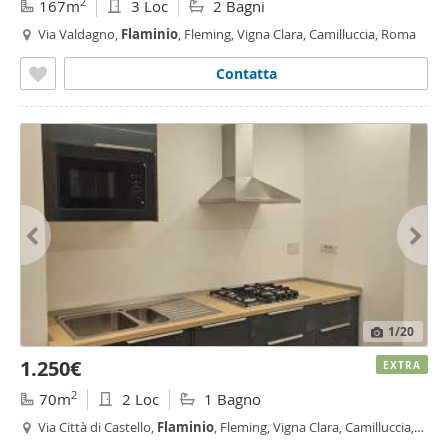
2
167m
3 Loc
2 Bagni
Via Valdagno,
Flaminio
, Fleming, Vigna Clara, Camilluccia, Roma
Contatta
1
/20
1.250€
EXTRA
2
70m
2 Loc
1 Bagno
Via Città di Castello,
Flaminio
, Fleming, Vigna Clara, Camilluccia,
Roma