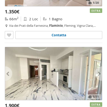
1
/20
1.350€
EXTRA
2
66m
2 Loc
1 Bagno
Via dei Prati della Farnesina,
Flaminio
, Fleming, Vigna Clara,
Camilluccia, Ponte Milvio, Roma
Contatta
1
/11
1.900€
EXTRA