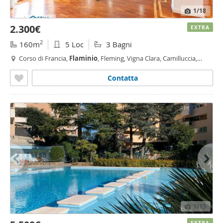
1
/18
2.300€
EXTRA
2
160m
5 Loc
3 Bagni
Corso di Francia,
Flaminio
, Fleming, Vigna Clara, Camilluccia,
Vigna Clara - Vigna Stelluti, Roma
Contatta
1
/15