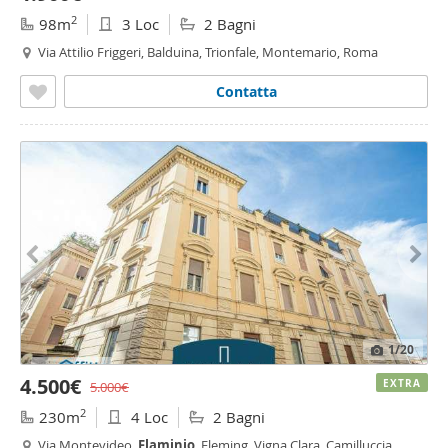
2
98m
3 Loc
2 Bagni
Via Attilio Friggeri, Balduina, Trionfale, Montemario, Roma
Contatta
1
/20
4.500€
EXTRA
5.000€
2
230m
4 Loc
2 Bagni
Via Montevideo,
Flaminio
, Fleming, Vigna Clara, Camilluccia,