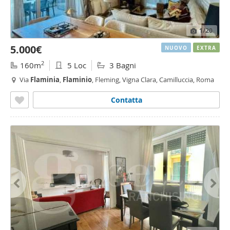
1
/20
5.000€
NUOVO
EXTRA
2
160m
5 Loc
3 Bagni
Via
Flaminia
,
Flaminio
, Fleming, Vigna Clara, Camilluccia, Roma
Contatta