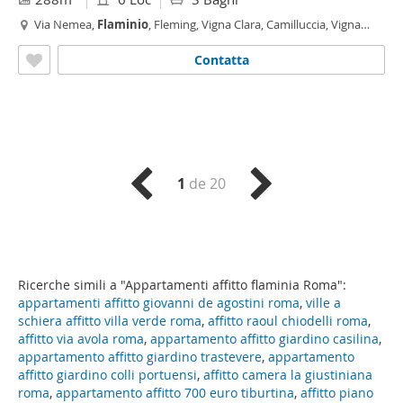
Via Nemea,
Flaminio
, Fleming, Vigna Clara, Camilluccia, Vigna
Clara - Vigna Stelluti, Roma
Contatta
1
de 20
Ricerche simili a "Appartamenti affitto flaminia Roma":
appartamenti affitto giovanni de agostini roma
,
ville a
schiera affitto villa verde roma
,
affitto raoul chiodelli roma
,
affitto via avola roma
,
appartamento affitto giardino casilina
,
appartamento affitto giardino trastevere
,
appartamento
affitto giardino colli portuensi
,
affitto camera la giustiniana
roma
,
appartamento affitto 700 euro tiburtina
,
affitto piano