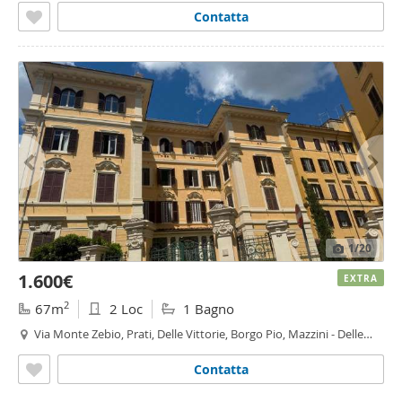
Contatta
1
/20
1.600€
EXTRA
2
67m
2 Loc
1 Bagno
Via Monte Zebio, Prati, Delle Vittorie, Borgo Pio, Mazzini - Delle
Vittorie,
Roma
Contatta