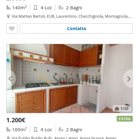
2
140m
4 Loc
2 Bagni
Via Matteo Bartoli, EUR, Laurentino, Checchignola, Montagnola,
Fonte Meravigliosa, Cecchignola - Giuliano Dalmata,
Roma
Contatta
1
/20
1.200€
EXTRA
2
100m
4 Loc
2 Bagni
Via Publio Rutilio Rufo, Appio Latino, Appia Nuova, Appio