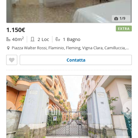
1
/9
1.150€
EXTRA
2
40m
2 Loc
1 Bagno
Piazza Walter Rossi, Flaminio, Fleming, Vigna Clara, Camilluccia,
Camilluccia - Farnesina,
Roma
Contatta