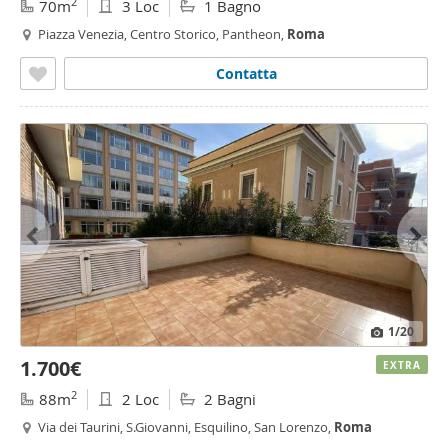
2
70m
3 Loc
1 Bagno
Piazza Venezia, Centro Storico, Pantheon,
Roma
Contatta
1
/20
1.700€
EXTRA
2
88m
2 Loc
2 Bagni
Via dei Taurini, S.Giovanni, Esquilino, San Lorenzo,
Roma