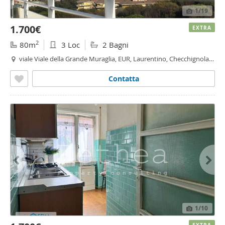
1
/19
1.700€
EXTRA
2
80m
3 Loc
2 Bagni
viale Viale della Grande Muraglia, EUR, Laurentino, Checchignola,
Montagnola, Fonte Meravigliosa, Torrino,
Roma
Contatta
1
/10