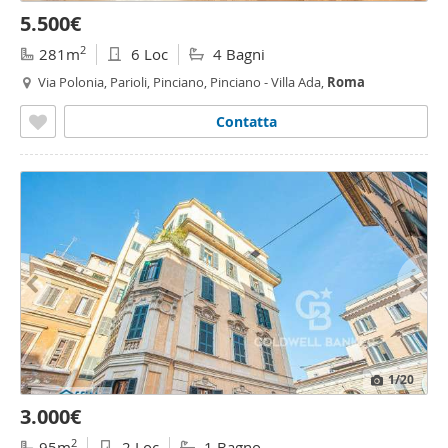
5.500€
2
281m
6 Loc
4 Bagni
Via Polonia, Parioli, Pinciano, Pinciano - Villa Ada,
Roma
Contatta
1
/20
3.000€
2
95m
2 Loc
1 Bagno