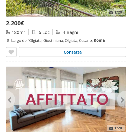
1
/20
2.200€
2
180m
6 Loc
4 Bagni
Largo dell'Olgiata, Giustiniana, Olgiata, Cesano,
Roma
Contatta
1
/20