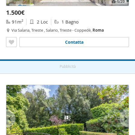
1
/20
1.500€
2
91m
2 Loc
1 Bagno
Via Salaria, Trieste , Salario, Trieste - Coppedè,
Roma
Contatta
Pubblicità