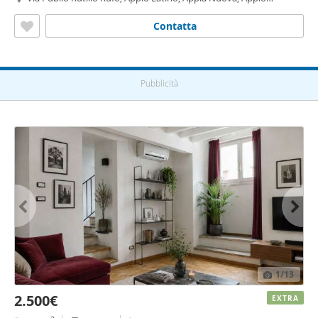
Pignatelli, Capannelle, Appio Claudio - Statuario,
Roma
Contatta
Pubblicità
1
/13
2.500€
EXTRA