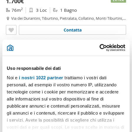
1.700€
EXTRA
2
76m
3 Loc
1 Bagno
Via dei Durantini, Tiburtino, Pietralata, Collatino, Monti Tiburtini,
Roma
Contatta
Uso responsabile dei dati
Noi e
i nostri 1022 partner
trattiamo i vostri dati
personali, ad esempio il vostro numero IP, utilizzando
tecnologie come i cookie per memorizzare e accedere
alle informazioni sul vostro dispositivo al fine di
pubblicare annunci e contenuti personalizzati, misurare
1
/11
gli annunci e i contenuti, ricercare il pubblico e sviluppare
2.200€
EXTRA
i servizi. Avete la possibilità di scegliere chi utilizza i
2
100m
4 Loc
1 Bagno
vostri dati e per quali scopi. Le vostre scelte in materia di