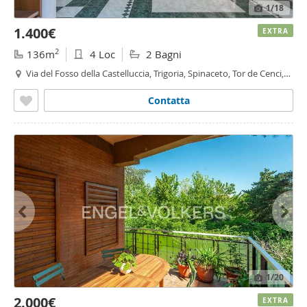
1
/18
1.400€
EXTRA
2
136m
4 Loc
2 Bagni
Via del Fosso della Castelluccia, Trigoria, Spinaceto, Tor de Cenci,
Vallerano, Castel di Leva,
Roma
Contatta
1
/20
2.000€
EXTRA