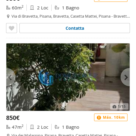
2
60m
2 Loc
1 Bagno
Via di Bravetta, Pisana, Bravetta, Casetta Mattei, Pisana - Bravetta,
Roma
Contatta
1
/15
850€
Máx. 10km
2
47m
2 Loc
1 Bagno
Via dei Malaspina, Pisana, Bravetta, Casetta Mattei, Pisana -