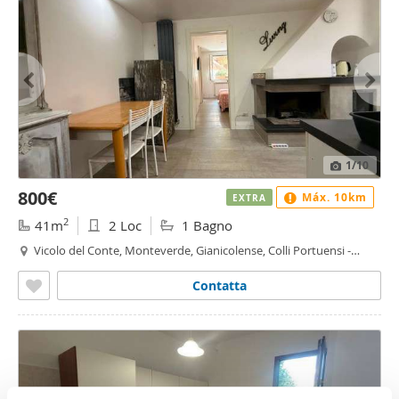
1
/10
800€
Máx. 10km
EXTRA
2
41m
2 Loc
1 Bagno
Vicolo del Conte, Monteverde, Gianicolense, Colli Portuensi -
Casaletto, Roma
Contatta