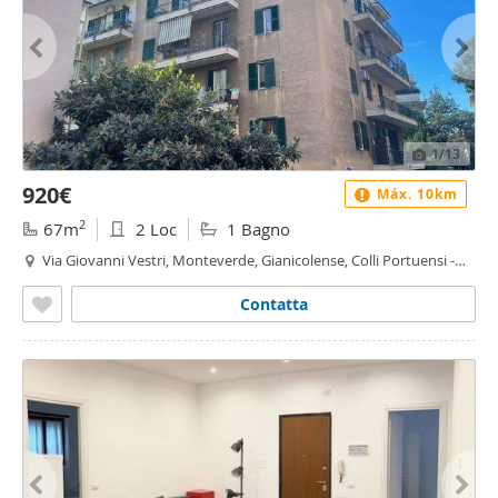
1
/13
920€
Máx. 10km
2
67m
2 Loc
1 Bagno
Via Giovanni Vestri, Monteverde, Gianicolense, Colli Portuensi -
Casaletto, Roma
Contatta