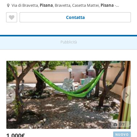
Via di Bravetta,
Pisana
, Bravetta, Casetta Mattei,
Pisana
-
Bravetta, Roma
Contatta
Pubblicità
1
/7
1.000€
NUOVO