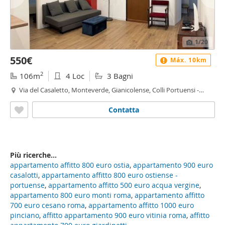
1
/20
550€
Máx. 10km
2
106m
4 Loc
3 Bagni
Via del Casaletto, Monteverde, Gianicolense, Colli Portuensi -
Casaletto, Roma
Contatta
Più ricerche...
appartamento affitto 800 euro ostia
,
appartamento 900 euro
casalotti
,
appartamento affitto 800 euro ostiense -
portuense
,
appartamento affitto 500 euro acqua vergine
,
appartamento 800 euro monti roma
,
appartamento affitto
700 euro cesano roma
,
appartamento affitto 1000 euro
pinciano
,
affitto appartamento 900 euro vitinia roma
,
affitto