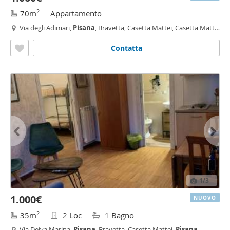
2
70m
Appartamento
Via degli Adimari,
Pisana
, Bravetta, Casetta Mattei, Casetta Mattei
- Corviale, Roma
Contatta
1
/3
1.000€
NUOVO
2
35m
2 Loc
1 Bagno
Via Deiva Marina,
Pisana
, Bravetta, Casetta Mattei,
Pisana
-