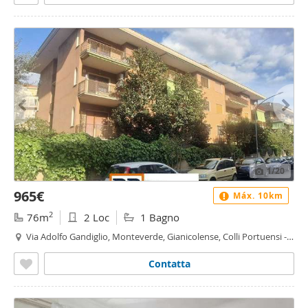
1
/20
965€
Máx. 10km
2
76m
2 Loc
1 Bagno
Via Adolfo Gandiglio, Monteverde, Gianicolense, Colli Portuensi -
Casaletto, Roma
Contatta