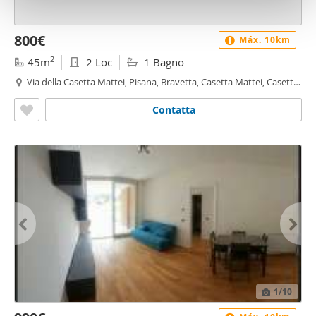
raccolto dal suo utilizzo dei loro servizi.
800€
Máx. 10km
2
45m
2 Loc
1 Bagno
Via della Casetta Mattei, Pisana, Bravetta, Casetta Mattei, Casetta
Mattei - Corviale, Roma
Contatta
1
/10