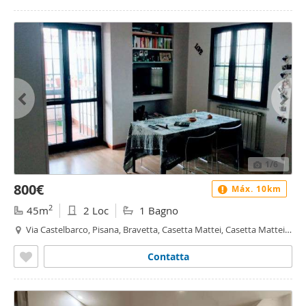
1
/6
800€
Máx. 10km
2
45m
2 Loc
1 Bagno
Via Castelbarco, Pisana, Bravetta, Casetta Mattei, Casetta Mattei -
Corviale, Roma
Contatta