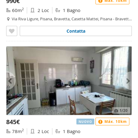
990€
Máx. 10km
2
60m
2 Loc
1 Bagno
Via Riva Ligure, Pisana, Bravetta, Casetta Mattei, Pisana - Bravetta,
Roma
Contatta
1
/20
845€
Máx. 10km
NUOVO
2
78m
2 Loc
1 Bagno