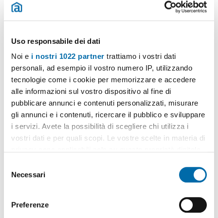
Uso responsabile dei dati
Noi e
i nostri 1022 partner
trattiamo i vostri dati
1
/15
personali, ad esempio il vostro numero IP, utilizzando
750€
tecnologie come i cookie per memorizzare e accedere
Máx. 10km
alle informazioni sul vostro dispositivo al fine di
2
55m
3 Loc
1 Bagno
pubblicare annunci e contenuti personalizzati, misurare
Via di Affogalasino, Monteverde, Gianicolense, Colli Portuensi -
gli annunci e i contenuti, ricercare il pubblico e sviluppare
Casaletto, Roma
i servizi. Avete la possibilità di scegliere chi utilizza i
Contatta
vostri dati e per quali scopi. Le vostre scelte in materia di
privacy sono applicabili solo su questa proprietà digitale
in cui avete effettuato le vostre scelte. È possibile
S
modificare o revocare il proprio consenso in qualsiasi
Necessari
e
momento dalla Dichiarazione sui cookie o facendo clic
l
sull'icona di attivazione della privacy.
e
Preferenze
z