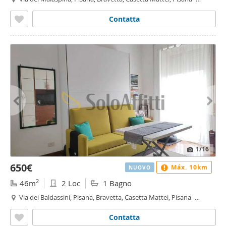
Bravetta, Roma
Contatta
1
/16
650€
Máx. 10km
NUOVO
2
46m
2 Loc
1 Bagno
Via dei Baldassini, Pisana, Bravetta, Casetta Mattei, Pisana -
Bravetta, Roma
Contatta