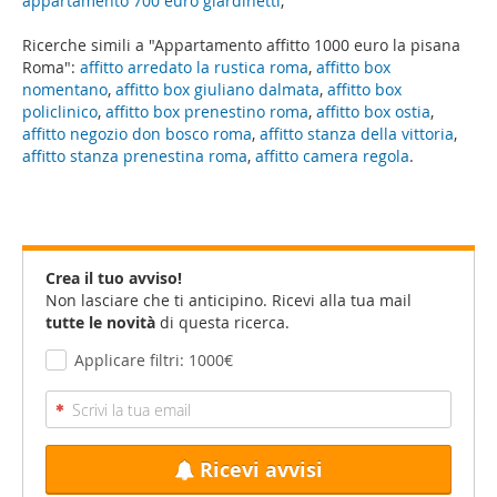
appartamento 700 euro giardinetti
,
Ricerche simili a "Appartamento affitto 1000 euro la pisana
Roma":
affitto arredato la rustica roma
,
affitto box
nomentano
,
affitto box giuliano dalmata
,
affitto box
policlinico
,
affitto box prenestino roma
,
affitto box ostia
,
affitto negozio don bosco roma
,
affitto stanza della vittoria
,
affitto stanza prenestina roma
,
affitto camera regola
.
Crea il tuo avviso!
Non lasciare che ti anticipino. Ricevi alla tua mail
tutte le novità
di questa ricerca.
Applicare filtri: 1000€
Ricevi avvisi