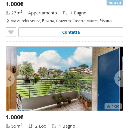
1.000€
NUOVO
2
27m
Appartamento
1 Bagno
Via Aurelia Antica,
Pisana
, Bravetta, Casetta Mattei,
Pisana
-
Bravetta, Roma
Contatta
1
/20
1.000€
2
55m
2 Loc
1 Bagno