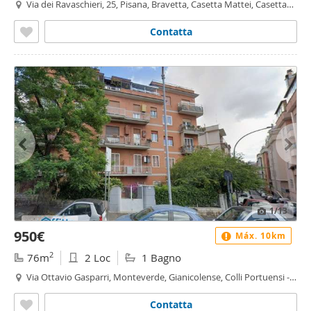
Via dei Ravaschieri, 25, Pisana, Bravetta, Casetta Mattei, Casetta
Mattei - Corviale, Roma
Contatta
1
/13
950€
Máx. 10km
2
76m
2 Loc
1 Bagno
Via Ottavio Gasparri, Monteverde, Gianicolense, Colli Portuensi -
Casaletto, Roma
Contatta