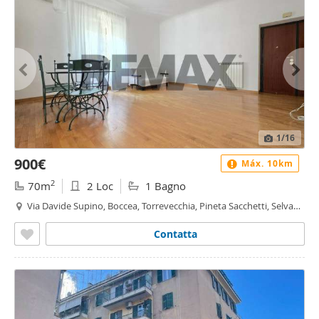
1
/16
900€
Máx. 10km
2
70m
2 Loc
1 Bagno
Via Davide Supino, Boccea, Torrevecchia, Pineta Sacchetti, Selva
Candida, Ottavia, Aurelio - Val Cannuta, Roma
Contatta