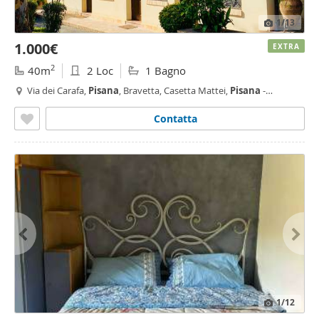
1
/13
1.000€
EXTRA
2
40m
2 Loc
1 Bagno
Via dei Carafa,
Pisana
, Bravetta, Casetta Mattei,
Pisana
-
Bravetta, Roma
Contatta
1
/12