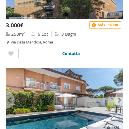
1
/20
3.000€
Máx. 10km
2
250m
6 Loc
3 Bagni
via Della Mendola, Roma
Contatta
1
/20