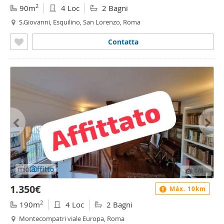
2
90m
4 Loc
2 Bagni
S.Giovanni, Esquilino, San Lorenzo, Roma
Contatta
1
/8
1.350€
Máx. 10km
2
190m
4 Loc
2 Bagni
Montecompatri viale Europa, Roma