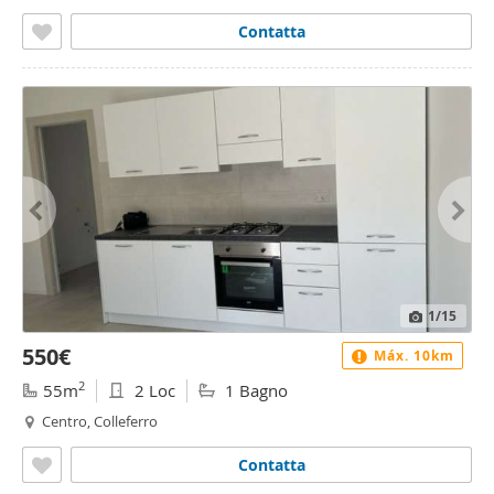
Contatta
1
/15
550€
Máx. 10km
2
55m
2 Loc
1 Bagno
Centro, Colleferro
Contatta