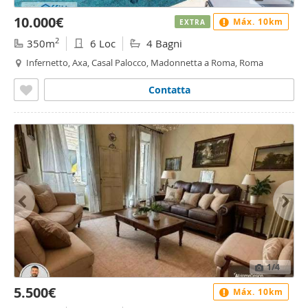
10.000€
Máx. 10km
EXTRA
2
350m
6 Loc
4 Bagni
Infernetto, Axa, Casal Palocco, Madonnetta a Roma, Roma
Contatta
1
/4
5.500€
Máx. 10km