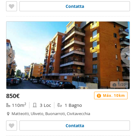
Contatta
1
/20
850€
Máx. 10km
2
110m
3 Loc
1 Bagno
Matteotti, Uliveto, Buonarroti, Civitavecchia
Contatta