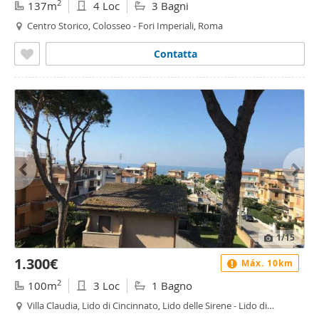
2
137m
4 Loc
3 Bagni
Centro Storico, Colosseo - Fori Imperiali, Roma
Contatta
1
/15
1.300€
Máx. 10km
2
100m
3 Loc
1 Bagno
Villa Claudia, Lido di Cincinnato, Lido delle Sirene - Lido di
Cincinnato - Sirene, Anzio