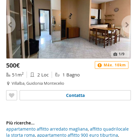
1
/9
500€
Máx. 10km
2
51m
2 Loc
1 Bagno
Villalba, Guidonia Montecelio
Contatta
Più ricerche...
appartamento affitto arredato magliana
,
affitto quadrilocale
la storta roma
,
appartamento affitto 900 euro tiburtina
,