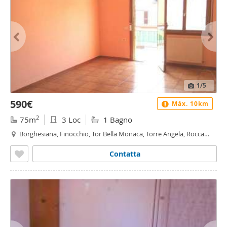
1
/5
590€
Máx. 10km
2
75m
3 Loc
1 Bagno
Borghesiana, Finocchio, Tor Bella Monaca, Torre Angela, Rocca
Cencia, Roma
Contatta