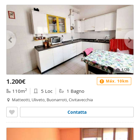
1
/20
1.200€
Máx. 10km
2
110m
5 Loc
1 Bagno
Matteotti, Uliveto, Buonarroti, Civitavecchia
Contatta