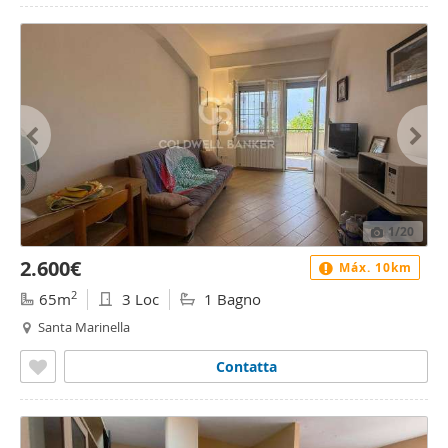
1
/20
2.600€
Máx. 10km
2
65m
3 Loc
1 Bagno
Santa Marinella
Contatta