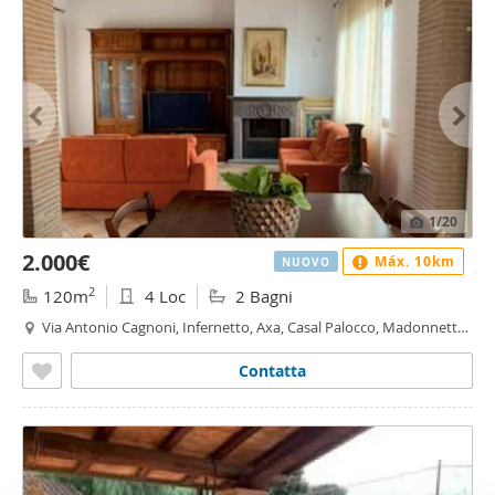
1
/20
2.000€
Máx. 10km
NUOVO
2
120m
4 Loc
2 Bagni
Via Antonio Cagnoni, Infernetto, Axa, Casal Palocco, Madonnetta
a Roma, Roma
Contatta