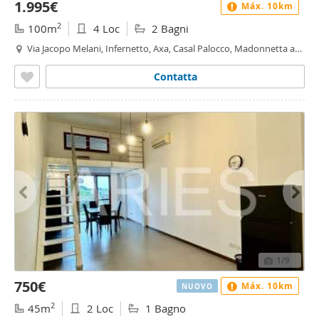
1.995€
Máx. 10km
2
100m
4 Loc
2 Bagni
Via Jacopo Melani, Infernetto, Axa, Casal Palocco, Madonnetta a
Roma, Roma
Contatta
1
/9
750€
Máx. 10km
NUOVO
2
45m
2 Loc
1 Bagno