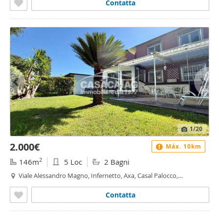
Contatta
1
/20
2.000€
Máx. 10km
2
146m
5 Loc
2 Bagni
Viale Alessandro Magno, Infernetto, Axa, Casal Palocco,
Madonnetta a Roma, Roma
Contatta