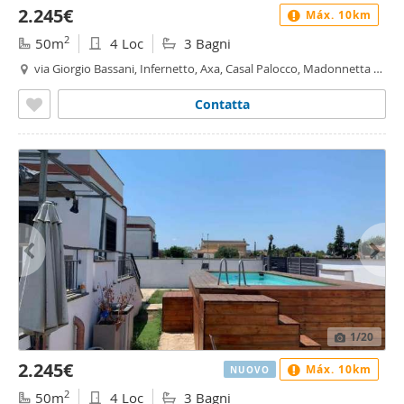
2.245€
Máx. 10km
2
50m
4 Loc
3 Bagni
via Giorgio Bassani, Infernetto, Axa, Casal Palocco, Madonnetta a
Roma, Roma
Contatta
1
/20
2.245€
Máx. 10km
NUOVO
2
50m
4 Loc
3 Bagni