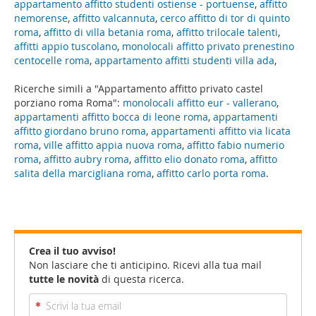
appartamento affitto studenti ostiense - portuense
,
affitto
nemorense
,
affitto valcannuta
,
cerco affitto di tor di quinto
roma
,
affitto di villa betania roma
,
affitto trilocale talenti
,
affitti appio tuscolano
,
monolocali affitto privato prenestino
centocelle roma
,
appartamento affitti studenti villa ada
,
Ricerche simili a "Appartamento affitto privato castel
porziano roma Roma":
monolocali affitto eur - vallerano
,
appartamenti affitto bocca di leone roma
,
appartamenti
affitto giordano bruno roma
,
appartamenti affitto via licata
roma
,
ville affitto appia nuova roma
,
affitto fabio numerio
roma
,
affitto aubry roma
,
affitto elio donato roma
,
affitto
salita della marcigliana roma
,
affitto carlo porta roma
.
Crea il tuo avviso!
Non lasciare che ti anticipino. Ricevi alla tua mail
tutte le novità
di questa ricerca.