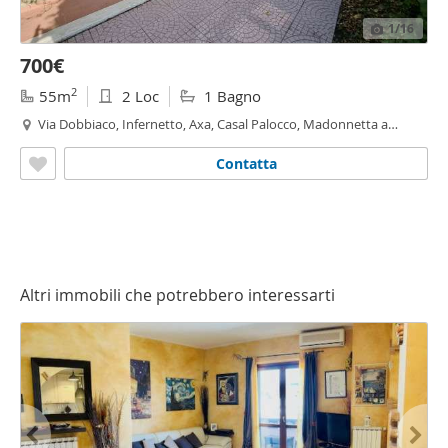
1
/16
700€
2
55m
2 Loc
1 Bagno
Via Dobbiaco, Infernetto, Axa, Casal Palocco, Madonnetta a
Roma
,
Roma
Contatta
Altri immobili che potrebbero interessarti