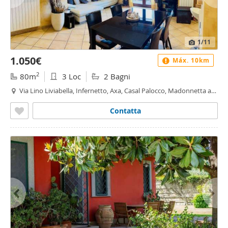
1
/11
1.050€
Máx. 10km
2
80m
3 Loc
2 Bagni
Via Lino Liviabella, Infernetto, Axa, Casal Palocco, Madonnetta a
Roma, Roma
Contatta