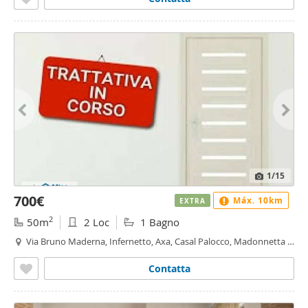
1
/15
700€
Máx. 10km
EXTRA
2
50m
2 Loc
1 Bagno
Via Bruno Maderna, Infernetto, Axa, Casal Palocco, Madonnetta a
Roma, Roma
Contatta