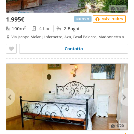
1
/20
1.995€
Máx. 10km
NUOVO
2
100m
4 Loc
2 Bagni
Via Jacopo Melani, Infernetto, Axa, Casal Palocco, Madonnetta a
Roma, Roma
Contatta
1
/20