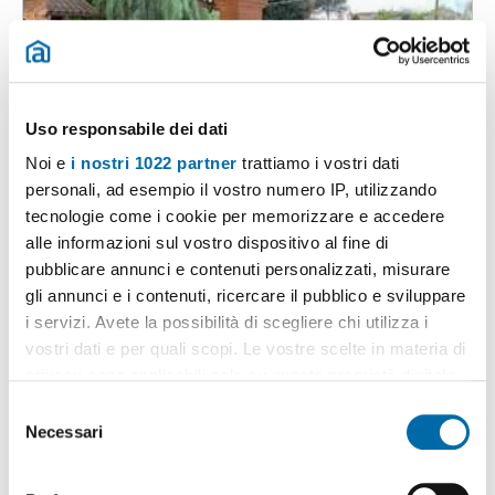
Uso responsabile dei dati
1
/20
Noi e
i nostri 1022 partner
trattiamo i vostri dati
personali, ad esempio il vostro numero IP, utilizzando
1.795€
Máx. 10km
tecnologie come i cookie per memorizzare e accedere
2
120m
4 Loc
2 Bagni
alle informazioni sul vostro dispositivo al fine di
Via Antonio Cagnoni, Infernetto, Axa, Casal Palocco, Madonnetta
pubblicare annunci e contenuti personalizzati, misurare
a Roma, Roma
gli annunci e i contenuti, ricercare il pubblico e sviluppare
Contatta
i servizi. Avete la possibilità di scegliere chi utilizza i
vostri dati e per quali scopi. Le vostre scelte in materia di
privacy sono applicabili solo su questa proprietà digitale
in cui avete effettuato le vostre scelte. È possibile
S
modificare o revocare il proprio consenso in qualsiasi
Necessari
e
momento dalla Dichiarazione sui cookie o facendo clic
l
sull'icona di attivazione della privacy.
e