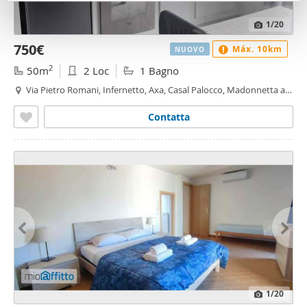
pubblicità e social media, i quali potrebbero combinarle
con altre informazioni che ha fornito loro o che hanno
1
/20
raccolto dal suo utilizzo dei loro servizi.
750€
Máx. 10km
NUOVO
2
50m
2 Loc
1 Bagno
Via Pietro Romani, Infernetto, Axa, Casal Palocco, Madonnetta a
Roma, Roma
Contatta
1
/20