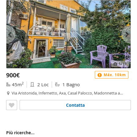
1
/13
900€
Máx. 10km
2
45m
2 Loc
1 Bagno
Via Aristonida, Infernetto, Axa, Casal Palocco, Madonnetta a
Roma, Roma
Contatta
Più ricerche...