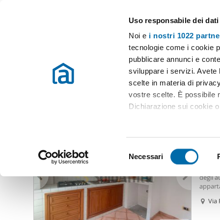
Uso responsabile dei dati
Case e appartamenti in affitto in tutta Italia
Noi e
i nostri 1022 partne
Roma
Scegli la zona
tecnologie come i cookie p
pubblicare annunci e conten
Inizio
Affitto Roma
Appartamenti Affitto Roma
Affitto quadri
sviluppare i servizi. Avete l
scelte in materia di privacy
Affitto quadrilocale appio latino Roma
(2 immobili)
vostre scelte. È possibile
Dichiarazione sui cookie o 
1.20
Con il tuo consenso, vor
10
raccogliere informazio
S
Identificare il tuo dis
Necessari
Appart
e
(impronte digitali).
Tuscola
l
degli 
Approfondisci come vengono
e
appar
dettagli
. Puoi modificare o
semi-a
z
Via 
complet
i
Cla
Utilizziamo i cookie per pe