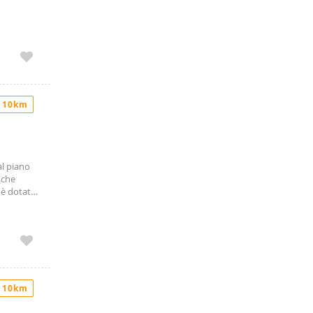
 10km
al piano
 che
 è dotato
rmettono
o viene
ttuati.
 di
nque
 10km