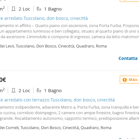
2
m
2 Loc
1 Bagno
le arredato Tuscolano, don bosco, cinecittà
amento in affitto – Quarto piano con ascensore, zona Porta Furba. Proponi
 un appartamento luminoso e ben collegato, situato al quarto piano di uno s
 da ascensore. L’immobile si compone di ingresso, camera da letto matrimon
alone con divano letto, cucina abitabile e bagno. è inoltre presente un bal
dei Levii, Tuscolano, Don Bosco, Cinecittà, Quadraro, Roma
le e confortevole, ideale per momenti di relax. L’appartamento è completame
o e dotato di tutti i principali comfort: aria condizionata caldo freddo, lavatr
Contatta
ione Wi-Fi e dotazioni essenziali per la vita quotidiana. Il riscaldamento è
izzato. La posizione è particolarmente strategica: l’immobile si trova a circa 
ermata Metro Porta Furba, garantendo un collegamento rapido con il centro c
ali zone di interesse e università. Nelle immediate vicinanze sono presenti tut
0€
Máx.
 essenziali, tra cui un supermercato aperto 24 ore su 24 situato proprio di fr
ficio, oltre a negozi, attività commerciali e servizi di quartiere. Soluzione ideale
2
m
2 Loc
1 Bagno
omodità, servizi a portata di mano e ottimi collegamenti con il resto della cit
zioni contattare il numero di cellulare oppure inviare una e-mail. Solo inter
le arredato con terrazzo Tuscolano, don bosco, cinecittà
.
amento indipendente, adiacente Metro a, Porta Furba, zona tranquilla e ben
so cucina, corridoio disimpegno, 2 camere con ampie finestre, bagno finestr
 grande. Riscaldamento autonomo, cappotto termico, predisposizione allar
za. E. 1300,00. Del. 3 mensilità. Refereze, garanzia fidejussione banca e o im
dei Corneli, Tuscolano, Don Bosco, Cinecittà, Quadraro, Roma
o a garanzia. Immo Leoni