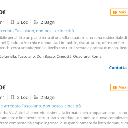
rmercato aperto 24 ore). Affittasi a giovane coppia seria e referenziata. Con
orio. Solo se in possesso di contratto di lavoro a tempo indeterminato
0€
Máx.
2
m
3 Loc
2 Bagni
arredata Tuscolano, don bosco, cinecittà
bile per affitto un piano terra di una villa situata in una zona residenziale di
 nel Quadraro Vecchio e tranquilla. L’immobile, ristrutturato, offre comfort e
per chi cerca un’abitazione di livello con tutti i servizi a portata di mano. Requ
ti: Garanzia solida: richiesta fideiussione bancaria o garante con reddito dimo
 Columella, Tuscolano, Don Bosco, Cinecittà, Quadraro, Roma
ersone che occupino una stanza con bagno riservato ciascuna e cucina condi
mente colleghi di lavoro, studenti) Selezione dell’affittuario: verranno valutat
Contatta
lum, referenze e situazione reddituale. Contratto regolare con registrazione.
ire tutti i dettagli necessari (nome, cognome, professione, referenze) per una
zione preliminare
0€
Máx.
2
m
2 Loc
2 Bagni
le arredato Tuscolano, don bosco, cinecittà
Furba Via Attio Labeone vicinissimo alla fermata metro appartamento piano
tamente e finemente ristrutturato arredato con mobilio nuovo completa
izzato composto da ampio ingresso, due grandi camere da letto doppie, cuci