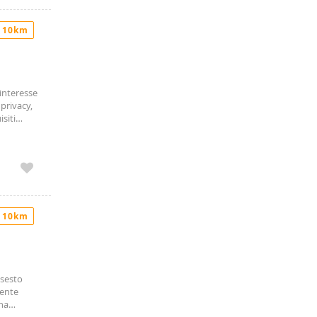
tratto
 10km
 interesse
 privacy,
isiti
strabile.
visa
i
 Si prega
 10km
 sesto
mente
na