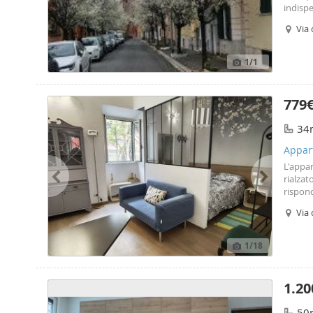
indispe
Via 
1
/1
779
34
Appart
L'appar
rialzat
rispond
di ris
Via 
di gest
consegn
L'appar
1
/18
locazio
informa
1.20
50