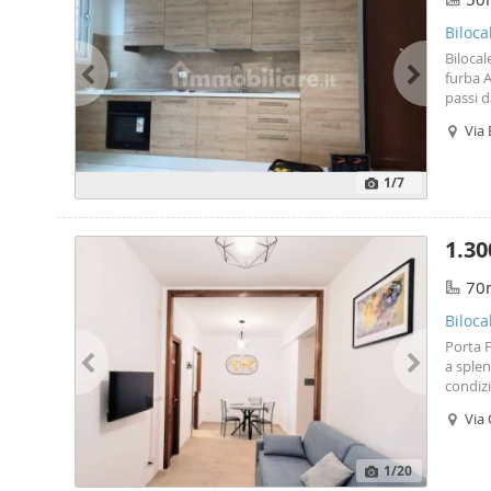
Biloca
Bilocal
furba A
passi d
turisti
Via
Piano 
attrezz
per il
1
/7
a pochi
Tor Ver
profess
1.30
collega
altado
70
Biloca
Porta F
a splen
condiz
interna
Via
con aff
dell’ap
blindat
1
/20
silenzi