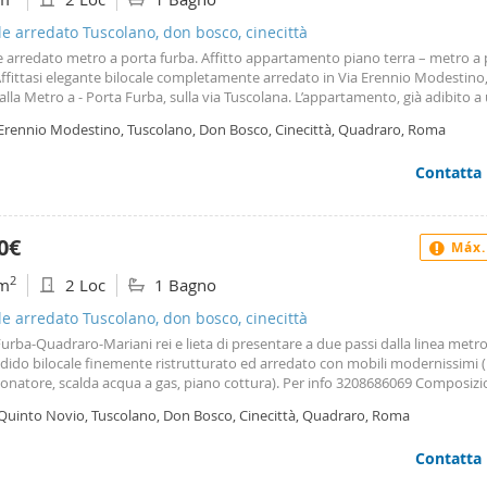
le arredato Tuscolano, don bosco, cinecittà
e arredato metro a porta furba. Affitto appartamento piano terra – metro a
ffittasi elegante bilocale completamente arredato in Via Erennio Modestino,
alla Metro a - Porta Furba, sulla via Tuscolana. L’appartamento, già adibito a
co, è ora disponibile per affitti di 12 mesi a 1. 200€ mese. Caratteristiche dell
 Erennio Modestino, Tuscolano, Don Bosco, Cinecittà, Quadraro, Roma
terra con ingresso indipendente Camera matrimoniale spaziosa Soggiorno c
ata a cucina Cucina completa: lavastoviglie, forno, microonde, lavatrice? Cli
Contatta
 massimo comfort Bagno moderno e funzionale Zona servitissima:? Supermer
 passi Palestre e negozi di ogni tipo nelle vicinanze Vicino all’università e all
gata Collegamenti eccellenti: Metro a e mezzi pubblici Soluzione perfetta pe
ionisti, studenti o lavoratori fuori sede che cercano un’abitazione moderna
0€
Máx.
ta. Libero subito! Per informazioni e visite, contattare: Claudio Coppotelli –
mus immobiliare srl– 3921335842 (English spoken)
2
m
2 Loc
1 Bagno
le arredato Tuscolano, don bosco, cinecittà
urba-Quadraro-Mariani rei e lieta di presentare a due passi dalla linea metr
dido bilocale finemente ristrutturato ed arredato con mobili modernissimi (l
ionatore, scalda acqua a gas, piano cottura). Per info 3208686069 Composiz
: • Ampio soggiorno a vista con divano • camera da letto con condizionatore
 Quinto Novio, Tuscolano, Don Bosco, Cinecittà, Quadraro, Roma
accio nel balcone, • servizio con doccia, • balcone esteso per tutta la lunghez
partamento l’appartamento e dotato d’infissi nuovi a risparmio energetico, 
Contatta
a, situato al 5 piano con ascensore, impianto elettrico a norma. Luminoso e
oso. Lo stabile è ristrutturato. Zona tranquilla e molto servita (nelle vicinanz