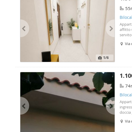
55
Biloca
Appart
affitto
servito
ampio s
Via 
vivibi
arredat
conness
1
/6
central
dalla f
princip
1.10
servizi
all’edi
74
cerca c
informa
Biloca
agenzie
Appart
ingres
doccia
sicurez
Via 
congru