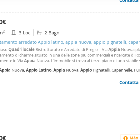
Contatta
ffico. Condividiamo inoltre informazioni sul modo in cui utilizza il 
 occupano di analisi dei dati web, pubblicità e social media, i qual
azioni che ha fornito loro o che hanno raccolto dal suo utilizzo d
0€
2
m
3 Loc
2 Bagni
amento arredato Appio latino, appia nuova, appio pignatelli, capa
gioso
Quadrilocale
Ristrutturato e Arredato di Pregio – Via
Appia
Nuovaspl
amento di charme situato in una delle zone più commerciali e ricercate di R
amente in Via
Appia
Nuova. L'immobile si trova al terzo piano di uno stabile 
di ascensore, e si distingue per la straordinaria luminosità e l'eccellente dis
Appia
Nuova,
Appio
Latino
,
Appia
Nuova,
Appio
Pignatelli, Capannelle, Fu
pazi interni. L'appartamento
illo, Roma
Contatta
0€
Máx.