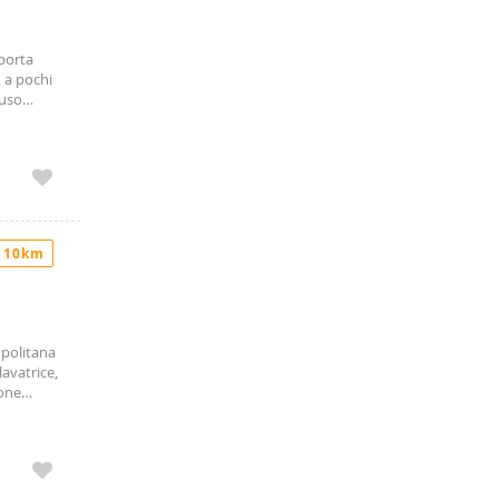
 porta
 a pochi
 uso
’immobile:
on parete
matizzato
cato h24
’ospedale
r
 e ben
 10km
opolitana
avatrice,
ione
 • cucina
za
porta
e anche