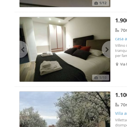
1
/12
1.90
70
casa a
Villino
tranqui
per fam
privacy
Via 
auto ri
Ro
complet
chiocci
1
/10
brevi 
fascino
due fer
1.10
Furbaq
attrazi
70
nhousin
000 pr
Villa 
modo s
Villett
proces
disimp