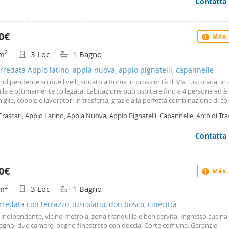
Contatta
0€
Máx.
2
m
3 Loc
1 Bagno
rredata Appio latino, appia nuova, appio pignatelli, capannelle
 indipendente su due livelli, situato a Roma in prossimità di Via Tuscolana, in
lla e ottimamente collegata. Labitazione può ospitare fino a 4 persone ed è 
iglie, coppie e lavoratori in trasferta, grazie alla perfetta combinazione di c
 e funzionalità. Dispone di ingresso indipendente, piccolo giardino privato, 
Frascati, Appio Latino, Appia Nuova, Appio Pignatelli, Capannelle, Arco di Tra
servato e spazi ben organizzati. Piano terra: saloncino con angolo cottura, c
ma
a con lavastoviglie, camera da letto e bagno. Primo piano (collegato da scal
Contatta
ola): camera matrimoniale e secondo bagno. Soluzione adatta a soggiorni tra
permanenze. La struttura è ottimamente collegata e situata in una zona di g
 storico, nelle immediate vicinanze dellacquedotto Romano. è possibile scegl
mate della metropolitana a breve distanza Linea a: Colli Albani o Porta
0€
Máx.
uadraro che consentono di raggiungere comodamente il centro storico e le p
oni di Roma in pochi minuti. Ntraduci la descrizione dell'annuncio in italiano
2
m
3 Loc
1 Bagno
ganywhere è la più grande piattaforma europea di affitti per alloggi, con ol
oprietà tra camere, monolocali e appartamenti. Permette di prenotare case o
arredata con terrazzo Tuscolano, don bosco, cinecittà
icuro prima del trasferimento, offrendo supporto dedicato e tutela durante 
a indipendente, vicino metro a, zona tranquilla e ben servita. Ingresso cucin
so di prenotazione.
egno, due camere, bagno finestrato con doccia. Corte comune. Garanzie