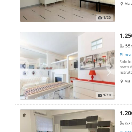
abitabi
Via
in pvc 
manuten
central
1
/20
di altr
06 7885
a Furio
1.25
the ph
Ausilia
55
appart
7885144
Biloca
Furio C
Solo lo
metri 
ristrut
riscald
Via
maggio 
in base
giornal
1
/10
variazi
1.20
67