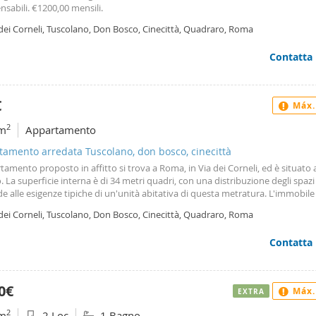
nsabili. €1200,00 mensili.
dei Corneli, Tuscolano, Don Bosco, Cinecittà, Quadraro, Roma
Contatta
€
Máx.
2
m
Appartamento
amento arredata Tuscolano, don bosco, cinecittà
tamento proposto in affitto si trova a Roma, in Via dei Corneli, ed è situato 
o. La superficie interna è di 34 metri quadri, con una distribuzione degli spazi
e alle esigenze tipiche di un'unità abitativa di questa metratura. L'immobile
caldamento autonomo e climatizzatore ad aria fredda, caratteristiche che pe
dei Corneli, Tuscolano, Don Bosco, Cinecittà, Quadraro, Roma
ire la temperatura all'interno secondo le necessità stagionali. L'appartament
ato arredato e si presenta in ottimo stato con lavori di ristrutturazione effe
Contatta
tamento è offerto in locazione transitoria con referenze o garanti. Al canone
ne e alla caparra vanno aggiunte le spese di agenzia. Contattami per qualu
zione o per prenotare una visita.
0€
Máx.
EXTRA
2
m
2 Loc
1 Bagno