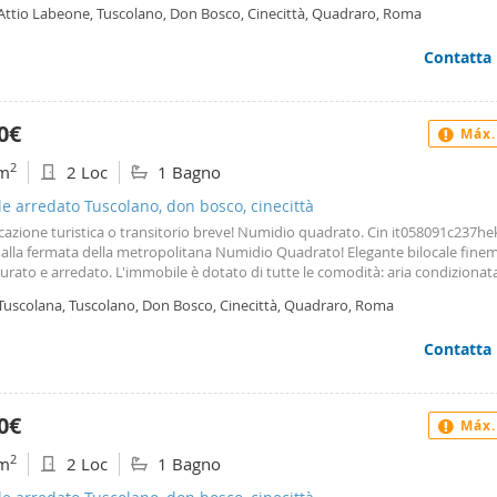
le, due bagni completi e due ampi balconi, infissi di ultima generazione dop
 Attio Labeone, Tuscolano, Don Bosco, Cinecittà, Quadraro, Roma
a studenti o lavoratori non residenti a Roma € 1400,00 mensili compresa Tari
zione ordinaria e straordinaria della caldaia a gas e climatizzatori, riscald
Contatta
izzato, spese condominio € 80,00 mensili. Disponibile dal 01 Luglio 2026. D
i appartamenti in tutta Roma – Per informazioni potete contattarci ai seguenti
1443 – 3929211337 –l’affittafacile– Roma in via di Santa Maria Ausiliatrice 6
 Camillo we have other apartments in different areas of Rome – Please conta
0€
Máx.
one number 06 78851443 –3929211337 –l’affittafacile– Roma in via di Santa 
trice 69 71-underground station line a Furio Camillo Nous avons d'autres
2
m
2 Loc
1 Bagno
ements à Rome – Vous pouvez nous contacter par téléphone aux numeros:
3 – 3929211337 l’affittafacile– Roma in via di Santa Maria Ausiliatrice 69 71
le arredato Tuscolano, don bosco, cinecittà
amillo
cazione turistica o transitorio breve! Numidio quadrato. Cin it058091c237he
dalla fermata della metropolitana Numidio Quadrato! Elegante bilocale fine
turato e arredato. L'immobile è dotato di tutte le comodità: aria condizionat
amento autonomo, lavatrice, cucina completa su misura Date disponibili: da
 Tuscolana, Tuscolano, Don Bosco, Cinecittà, Quadraro, Roma
all' 8 giugno. Dal 10 settembre in poi. Nb: il prezzo mensile indicato in annu
 alla stagionalità e alla durata del soggiorno. Per maggiori informazioni sul 
Contatta
iero, settimanale o mensile, non esitare a contattarci. Le disponibilità sono 
oni in base a prenotazioni ota o private. Per dettagli si prega di contattarci.
0€
Máx.
2
m
2 Loc
1 Bagno