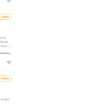
 10km
 zona
ideale
omfort,
posto
vertino,
ucina
a a
nsitori e
rande
iere tra
 10km
rincipali
 n
tre 160.
nline in
l'intero
a, ampio