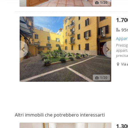
o
1
/20
per analizzare il nostro tra
n
con i nostri partner che si
e
combinarle con altre inform
1.70
d
servizi.
e
95
l
Appart
c
Presti
o
appart
n
precis
dotato 
s
Via
degli s
e
Cam
n
1
/20
s
o
Altri immobili che potrebbero interessarti
1.30