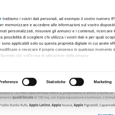
r
trattiamo i vostri dati personali, ad esempio il vostro numero IP
Prezzo
Superficie
Locali
Più filtri - 1
er memorizzare e accedere alle informazioni sul vostro dispositiv
uti personalizzati, misurare gli annunci e i contenuti, ricercare i
locale appio latino Roma
a possibilità di scegliere chi utilizza i vostri dati e per quali scop
 sono applicabili solo su questa proprietà digitale in cui avete eff
Ordine Mioaffitto
 modificare o revocare il proprio consenso in qualsiasi momento d
facendo clic sull'icona di attivazione della privacy.
0€
remmo anche:
2
0m
4 Loc
2 Bagni
ni sulla tua posizione geografica, con un'approssimazione di qu
positivo, scansionandolo attivamente alla ricerca di caratteristiche
Preferenze
Statistiche
Marketing
amento arredato Appio latino, appia nuova, appio pignatelli, capa
na - subaugusta - in Via Publio Rutilio Rufo, nelle immediate vicinanze dal c
autobus e 150 metri dalla fermata metro a, proponiamo in affitto a Roma un
 elaborati i tuoi dati personali e imposta le tue preferenze nell
tamento
quadrilocale
di 100 mq, con tripla esposizione e luminoso. L'immob
 ritirare il tuo consenso in qualsiasi momento dalla Dichiarazion
rredato ed è composto da ingresso, ampio salone con cucinotto in muratur
Publio Rutilio Rufo,
Appio
Latino
,
Appia
Nuova,
Appio
Pignatelli, Capannell
o solo di piano cottura, tre camere da letto, due
udio - Statuario, Roma
rsonalizzare contenuti ed annunci, per fornire funzionalità dei so