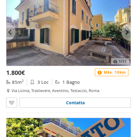
1
/17
1.800€
Máx. 10km
2
85m
3 Loc
1 Bagno
Via Licinia, Trastevere, Aventino, Testaccio, Roma
Contatta