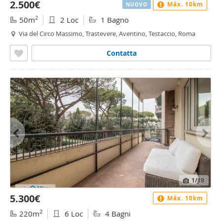
2.500€
Máx. 10km
NUOVO
2
50m
2 Loc
1 Bagno
Via del Circo Massimo, Trastevere, Aventino, Testaccio, Roma
Contatta
1
/19
5.300€
Máx. 10km
2
220m
6 Loc
4 Bagni