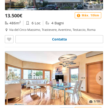
1
/20
13.500€
Máx. 10km
2
486m
6 Loc
4 Bagni
Via del Circo Massimo, Trastevere, Aventino, Testaccio, Roma
Contatta
1
/18