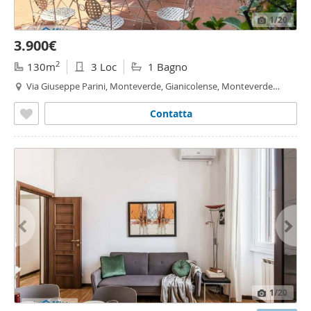
1
/20
3.900€
2
130m
3 Loc
1 Bagno
Via Giuseppe Parini, Monteverde, Gianicolense, Monteverde
Vecchio,
Roma
Contatta
1
/20