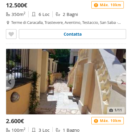
12.500€
Máx. 10km
2
350m
6 Loc
2 Bagni
Terme di Caracalla, Trastevere, Aventino, Testaccio, San Saba -
Caracalla, Roma
Contatta
1
/11
2.600€
Máx. 10km
2
100m
3 Loc
1 Bagno