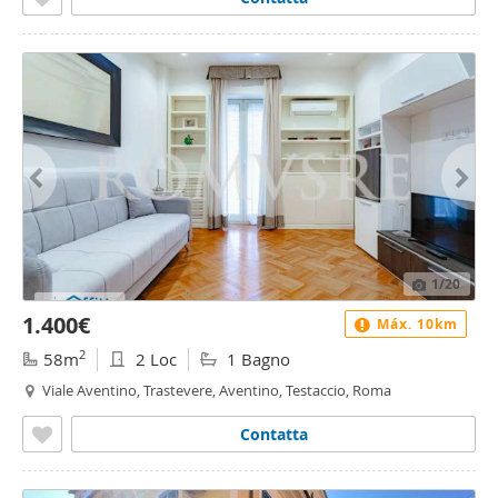
1
/20
1.400€
Máx. 10km
2
58m
2 Loc
1 Bagno
Viale Aventino, Trastevere, Aventino, Testaccio, Roma
Contatta