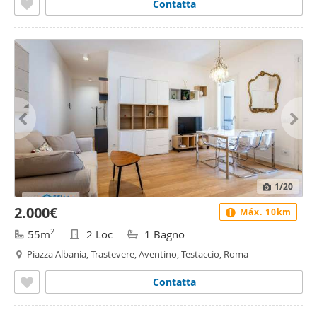
Contatta
1
/20
2.000€
Máx. 10km
2
55m
2 Loc
1 Bagno
Piazza Albania, Trastevere, Aventino, Testaccio, Roma
Contatta