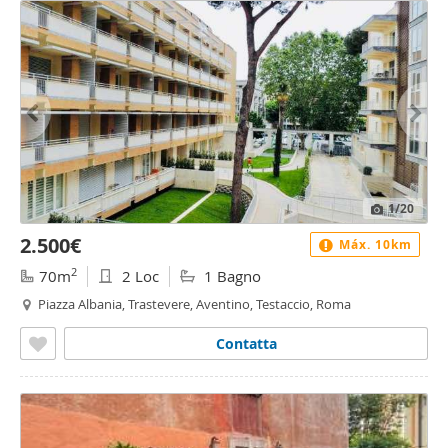
1
/20
2.500€
Máx. 10km
2
70m
2 Loc
1 Bagno
Piazza Albania, Trastevere, Aventino, Testaccio, Roma
Contatta