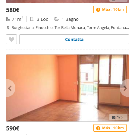
580€
Máx. 10km
2
71m
3 Loc
1 Bagno
Borghesiana, Finocchio, Tor Bella Monaca, Torre Angela, Fontana
Candida, Roma
Contatta
1
/5
590€
Máx. 10km