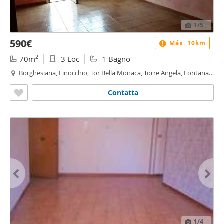
1
/5
590€
Máx. 10km
2
70m
3 Loc
1 Bagno
Borghesiana, Finocchio, Tor Bella Monaca, Torre Angela, Fontana
Candida, Roma
Contatta
1
/4