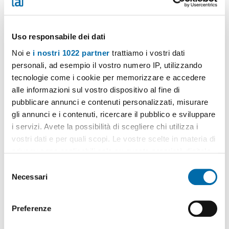
Uso responsabile dei dati
Noi e
i nostri 1022 partner
trattiamo i vostri dati
personali, ad esempio il vostro numero IP, utilizzando
tecnologie come i cookie per memorizzare e accedere
alle informazioni sul vostro dispositivo al fine di
pubblicare annunci e contenuti personalizzati, misurare
gli annunci e i contenuti, ricercare il pubblico e sviluppare
1
/6
i servizi. Avete la possibilità di scegliere chi utilizza i
550€
Máx. 10km
vostri dati e per quali scopi. Le vostre scelte in materia di
2
72m
3 Loc
1 Bagno
privacy sono applicabili solo su questa proprietà digitale
Borghesiana, Finocchio, Tor Bella Monaca, Torre Angela, Rocca
in cui avete effettuato le vostre scelte. È possibile
S
Cencia, Roma
modificare o revocare il proprio consenso in qualsiasi
Necessari
e
Contatta
momento dalla Dichiarazione sui cookie o facendo clic
l
sull'icona di attivazione della privacy.
e
Preferenze
z
Con il tuo consenso, vorremmo anche:
i