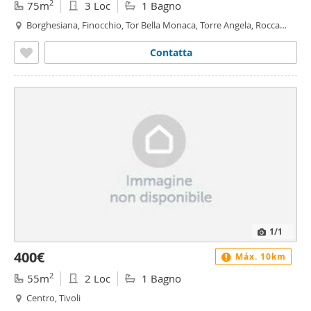
2
75m
3 Loc
1 Bagno
Borghesiana, Finocchio, Tor Bella Monaca, Torre Angela, Rocca
Cencia, Roma
Contatta
1
/1
400€
Máx. 10km
2
55m
2 Loc
1 Bagno
Centro, Tivoli