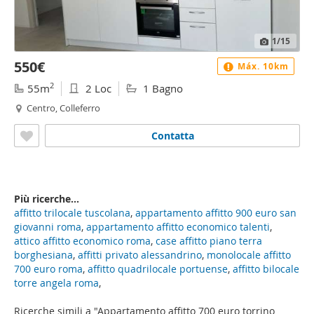
1
/15
550€
Máx. 10km
2
55m
2 Loc
1 Bagno
Centro, Colleferro
Contatta
Più ricerche...
affitto trilocale tuscolana
,
appartamento affitto 900 euro san
giovanni roma
,
appartamento affitto economico talenti
,
attico affitto economico roma
,
case affitto piano terra
borghesiana
,
affitti privato alessandrino
,
monolocale affitto
700 euro roma
,
affitto quadrilocale portuense
,
affitto bilocale
torre angela roma
,
Ricerche simili a "Appartamento affitto 700 euro torrino