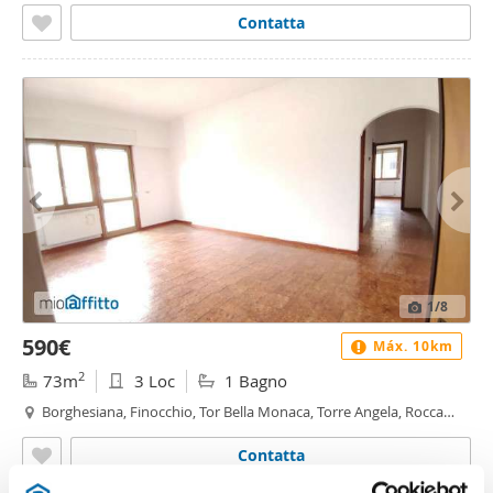
Contatta
1
/8
590€
Máx. 10km
2
73m
3 Loc
1 Bagno
Borghesiana, Finocchio, Tor Bella Monaca, Torre Angela, Rocca
Cencia, Roma
Contatta