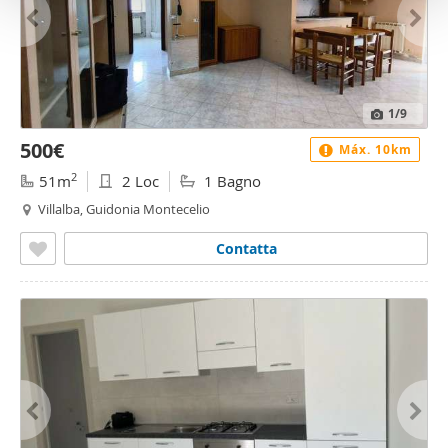
raccolto dal suo utilizzo dei loro servizi.
1
/9
500€
Máx. 10km
2
51m
2 Loc
1 Bagno
Villalba, Guidonia Montecelio
Contatta