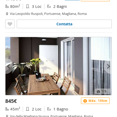
2
80m
3 Loc
2 Bagni
Via Leopoldo Ruspoli, Portuense, Magliana, Roma
Contatta
1
/3
845€
Máx. 10km
2
45m
2 Loc
1 Bagno
Via della Magliana Nuova, Portuense, Magliana, Roma