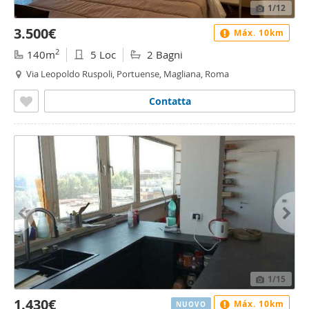
1
/12
3.500€
Máx. 10km
2
140m
5 Loc
2 Bagni
Via Leopoldo Ruspoli, Portuense, Magliana, Roma
Contatta
1
/15
1.430€
Máx. 10km
NUOVO