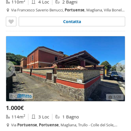
2
110m
4 Loc
2 Bagni
Via Francesco Saverio Benucci,
Portuense
, Magliana, Villa Bonelli,
Roma
Contatta
1
/20
1.000€
2
114m
3 Loc
1 Bagno
Via
Portuense
,
Portuense
, Magliana, Trullo - Colle del Sole,
Roma