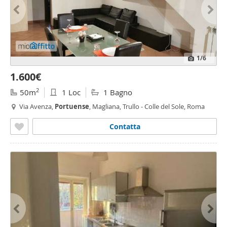
1
/6
1.600€
2
50m
1 Loc
1 Bagno
Via Avenza,
Portuense
, Magliana, Trullo - Colle del Sole, Roma
Contatta