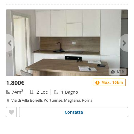
1
/19
1.800€
Máx. 10km
2
74m
2 Loc
1 Bagno
Via di Villa Bonelli, Portuense, Magliana, Roma
Contatta