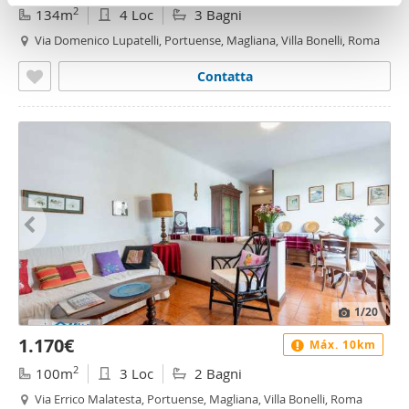
pubblicità e social media, i quali potrebbero combinarle
2
134m
4 Loc
3 Bagni
con altre informazioni che ha fornito loro o che hanno
Via Domenico Lupatelli, Portuense, Magliana, Villa Bonelli, Roma
raccolto dal suo utilizzo dei loro servizi.
Contatta
1
/20
1.170€
Máx. 10km
2
100m
3 Loc
2 Bagni
Via Errico Malatesta, Portuense, Magliana, Villa Bonelli, Roma