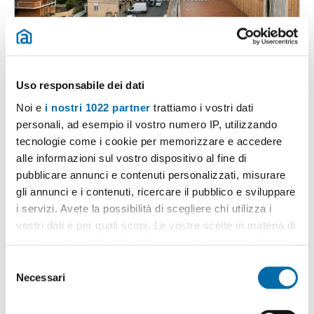
1
/20
2.000€
Máx. 10km
Uso responsabile dei dati
2
130m
4 Loc
1 Bagno
Noi e
i nostri 1022 partner
trattiamo i vostri dati
Via Luigi Kossuth, 28, Portuense, Magliana, Villa Bonelli, Roma
personali, ad esempio il vostro numero IP, utilizzando
Contatta
tecnologie come i cookie per memorizzare e accedere
alle informazioni sul vostro dispositivo al fine di
pubblicare annunci e contenuti personalizzati, misurare
gli annunci e i contenuti, ricercare il pubblico e sviluppare
i servizi. Avete la possibilità di scegliere chi utilizza i
vostri dati e per quali scopi. Le vostre scelte in materia di
privacy sono applicabili solo su questa proprietà digitale
in cui avete effettuato le vostre scelte. È possibile
S
modificare o revocare il proprio consenso in qualsiasi
Necessari
e
momento dalla Dichiarazione sui cookie o facendo clic
l
sull'icona di attivazione della privacy.
e