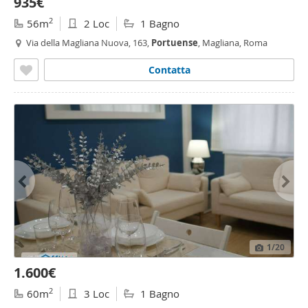
935€
2
56m
2 Loc
1 Bagno
Via della Magliana Nuova, 163,
Portuense
, Magliana, Roma
Contatta
1
/20
1.600€
2
60m
3 Loc
1 Bagno