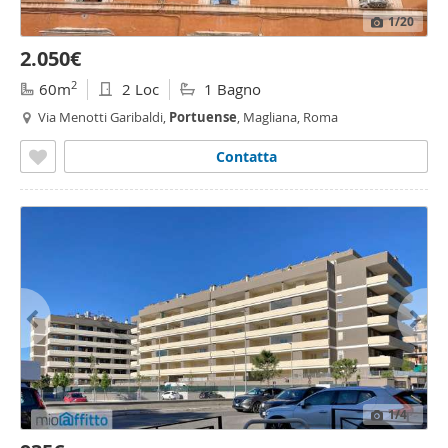
1
/20
2.050€
2
60m
2 Loc
1 Bagno
Via Menotti Garibaldi,
Portuense
, Magliana, Roma
Contatta
1
/4