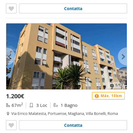
Contatta
1
/17
1.200€
Máx. 10km
2
67m
3 Loc
1 Bagno
Via Errico Malatesta, Portuense, Magliana, Villa Bonelli, Roma
Contatta