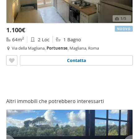
1
/5
1.100€
NUOVO
2
64m
2 Loc
1 Bagno
Via della Magliana,
Portuense
, Magliana, Roma
Contatta
Altri immobili che potrebbero interessarti