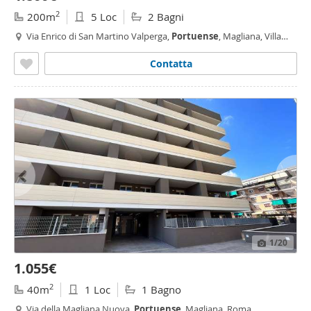
2
200m
5 Loc
2 Bagni
Via Enrico di San Martino Valperga,
Portuense
, Magliana, Villa
Bonelli, Roma
Contatta
1
/20
1.055€
2
40m
1 Loc
1 Bagno
Via della Magliana Nuova,
Portuense
, Magliana, Roma