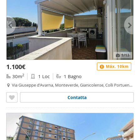
1
/13
1.100€
Máx. 10km
2
30m
1 Loc
1 Bagno
Via Giuseppe d'Avarna, Monteverde, Gianicolense, Colli Portuensi
- Casaletto, Roma
Contatta