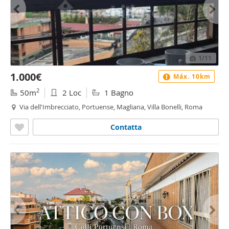
1
/11
1.000€
Máx. 10km
2
50m
2 Loc
1 Bagno
Via dell'Imbrecciato, Portuense, Magliana, Villa Bonelli, Roma
Contatta