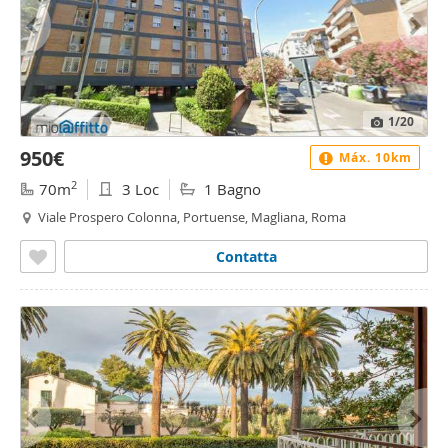
1
/20
950€
Máx. 10km
2
70m
3 Loc
1 Bagno
Viale Prospero Colonna, Portuense, Magliana, Roma
Contatta