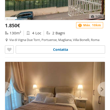
1
/20
1.850€
Máx. 10km
2
130m
4 Loc
2 Bagni
Via di Vigna Due Torri, Portuense, Magliana, Villa Bonelli, Roma
Contatta