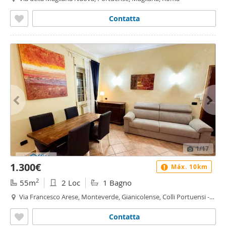
Contatta
1
/17
1.300€
Máx. 10km
2
55m
2 Loc
1 Bagno
Via Francesco Arese, Monteverde, Gianicolense, Colli Portuensi -
Casaletto, Roma
Contatta