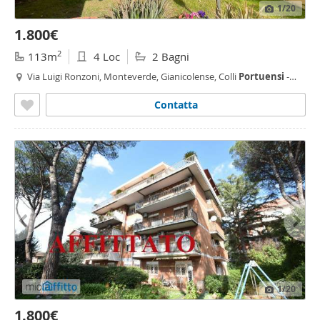
1
/20
1.800€
2
113m
4 Loc
2 Bagni
Via Luigi Ronzoni, Monteverde, Gianicolense, Colli
Portuensi
-
Casaletto, Roma
Contatta
1
/20
1.800€