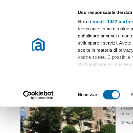
Uso responsabile dei dati
Case e appartamenti in affitto in tutta Italia
Noi e
i nostri 1022 partne
Roma
Scegli la zona
tecnologie come i cookie p
pubblicare annunci e conten
Inizio
Affitto Roma
Appartamenti Affitto Roma
Affitto fonte
sviluppare i servizi. Avete l
scelte in materia di privacy
Affitto fonte laurentina Roma
(186 immobili)
vostre scelte. È possibile
Dichiarazione sui cookie o 
1.40
Con il tuo consenso, vor
85
raccogliere informazio
S
Identificare il tuo dis
Necessari
Appart
e
(impronte digitali).
merav
Grotta
l
arreda
Approfondisci come vengono
e
ottime
dettagli
. Puoi modificare o
camere
z
Via
Libero 
i
Rin
Utilizziamo i cookie per pe