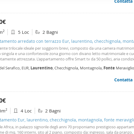
Contatta
ffico. Condividiamo inoltre informazioni sul modo in cui utilizza il 
 occupano di analisi dei dati web, pubblicità e social media, i qual
azioni che ha fornito loro o che hanno raccolto dal suo utilizzo d
0€
2
m
5 Loc
2 Bagni
amento arredato con terrazzo Eur, laurentino, checchignola, mont
meravigliosa
ente trilocale ideale per soggiorni brevi, composto da una camera matrimon
 singola e una confortevole zona giorno con divano letto matrimoniale e cu
amente attrezzata. L’appartamento offre Smart tv da 50 pollici, aria condiz
amento con radiatori e box auto, garantendo comfort e funzionalità durante 
del Serafico, EUR,
Laurentino
, Checchignola, Montagnola,
Fonte
Meraviglio
rno.
toretto, Roma
Contatta
0€
2
0m
4 Loc
2 Bagni
amento Eur, laurentino, checchignola, montagnola, fonte meravigl
le Africa, in palazzo signorile degli anni 70 proponiamo prestigioso apparta
ne di mq. 160 interni, sito al 2 piano, composto da: ingresso, sala da pranzo, 