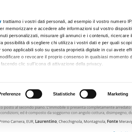
r
trattiamo i vostri dati personali, ad esempio il vostro numero IP
Prezzo
Superficie
Locali
Più filtri - 1
er memorizzare e accedere alle informazioni sul vostro dispositiv
uti personalizzati, misurare gli annunci e i contenuti, ricercare i
 laurentina Roma
a possibilità di scegliere chi utilizza i vostri dati e per quali scop
 sono applicabili solo su questa proprietà digitale in cui avete eff
Ordine Mioaffitto
 modificare o revocare il proprio consenso in qualsiasi momento d
facendo clic sull'icona di attivazione della privacy.
0€
remmo anche:
2
m
3 Loc
2 Bagni
ni sulla tua posizione geografica, con un'approssimazione di qu
positivo, scansionandolo attivamente alla ricerca di caratteristiche
Preferenze
Statistiche
Marketing
amento arredato Eur, laurentino, checchignola, montagnola, fonte
igliosa
perfetta. In Via Primo Carnera proponiamo in locazione un appartamento tri
to posto al secondo piano. L'immobile si presenta completamente arredato 
 elaborati i tuoi dati personali e imposta le tue preferenze nell
 condizioni, ed è composto da soggiorno con angolo cottura, disimpegno, d
 ritirare il tuo consenso in qualsiasi momento dalla Dichiarazion
, due bagni e un balcone. Completano la proprietà un posto auto e una cant
 Primo Carnera, EUR,
Laurentino
, Checchignola, Montagnola,
Fonte
Meravig
subito. Animali non ammessi. Contratto 3+2 con cedolare secca. Solo referen
novamento, Roma
rsonalizzare contenuti ed annunci, per fornire funzionalità dei so