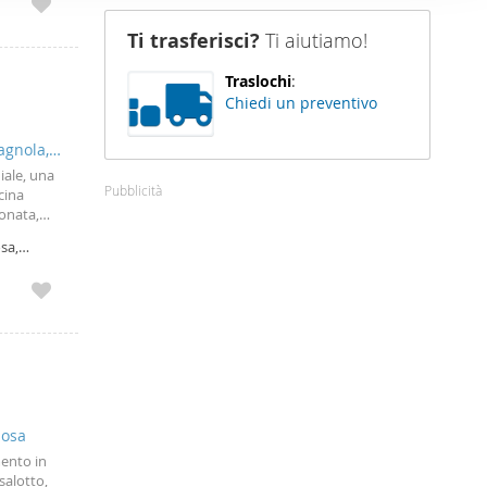
nostro sito
Ti trasferisci?
Ti aiutiamo!
i potrebbero
ei loro
Traslochi
:
Chiedi un preventivo
agnola,
iale, una
Pubblicità
cina
ionata,
tutto il
sa,
iosa
mento in
salotto,