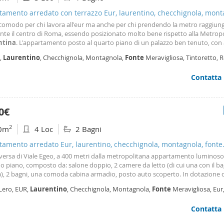
amento arredato con terrazzo Eur, laurentino, checchignola, mont
meravigliosa
comodo per chi lavora all'eur ma anche per chi prendendo la metro raggiun
nte il centro di Roma, essendo posizionato molto bene rispetto alla Metrop
ntina
. L'appartamento posto al quarto piano di un palazzo ben tenuto, con 
el vialetto, si compone di ampio ingresso, salone doppio molto luminoso con
,
Laurentino
, Checchignola, Montagnola,
Fonte
Meravigliosa, Tintoretto,
zona pranzo e divani, dal salone si
Contatta
0€
2
0m
4 Loc
2 Bagni
amento arredato Eur, laurentino, checchignola, montagnola, fonte
igliosa
versa di Viale Egeo, a 400 metri dalla metropolitana appartamento luminoso
 piano, composto da: salone doppio, 2 camere da letto (di cui una con il b
), 2 bagni, una comoda cabina armadio, posto auto scoperto. In dotazione 
aria condizionata, cassaforte, impianto surround e box condominiale per bicic
Lero, EUR,
Laurentino
, Checchignola, Montagnola,
Fonte
Meravigliosa, Eu
alcone in salone e in camera da letto, balcone lavatoio in cucina. No agenzi
Contatta