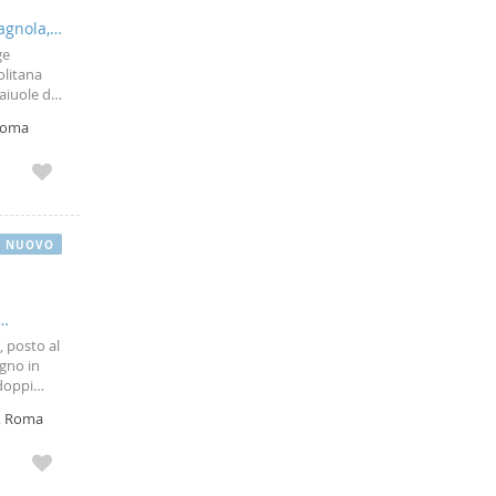
agnola,
ge
olitana
aiuole di
 cucina a
 Roma
NUOVO
, posto al
agno in
doppi
lette e
r, Roma
e