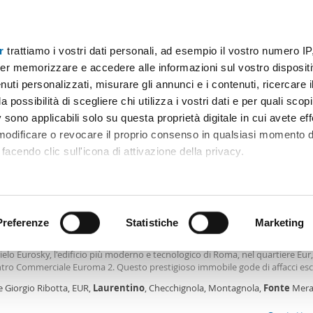
r
trattiamo i vostri dati personali, ad esempio il vostro numero IP
Prezzo
Superficie
Locali
Più filtri - 1
er memorizzare e accedere alle informazioni sul vostro dispositiv
uti personalizzati, misurare gli annunci e i contenuti, ricercare i
 laurentina Roma
a possibilità di scegliere chi utilizza i vostri dati e per quali scop
 sono applicabili solo su questa proprietà digitale in cui avete eff
Ordine Mioaffitto
 modificare o revocare il proprio consenso in qualsiasi momento d
facendo clic sull'icona di attivazione della privacy.
0€
remmo anche:
2
0m
4 Loc
3 Bagni
ni sulla tua posizione geografica, con un'approssimazione di qu
positivo, scansionandolo attivamente alla ricerca di caratteristiche
Preferenze
Statistiche
Marketing
amento arredato con terrazzo Eur, laurentino, checchignola, mont
meravigliosa
mento esclusivo extra lusso nel cuore dell'eur. è situato al ventesimo piano
ielo Eurosky, l'edificio più moderno e tecnologico di Roma, nel quartiere Eur
 elaborati i tuoi dati personali e imposta le tue preferenze nell
tro Commerciale Euroma 2. Questo prestigioso immobile gode di affacci esclu
 ritirare il tuo consenso in qualsiasi momento dalla Dichiarazion
o della Civiltà del Lavoro, più comunemente conosciuto come Colosseo Qua
e Giorgio Ribotta, EUR,
Laurentino
, Checchignola, Montagnola,
Fonte
Merav
asilica dei Santi Pietro e Paolo la quale essa, si innalza sul punto più alto del 
rino, Roma
te elegante, moderno, panoramico confortevole e sicuro in un edificio che 
rsonalizzare contenuti ed annunci, per fornire funzionalità dei so