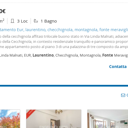
0€
2
m
3 Loc
1 Bagno
amento Eur, laurentino, checchignola, montagnola, fonte meravigl
o della cecchignola affitasi trilocale buono stato in Via Linda Malnati, adiace
o della Cecchignola, in contesto residenziale tranquillo e panoramico propo
one appartamento posto al piano 3 di una palazzina di tre composto da amp
o , soggiorno , camera , cameretta ,cucina con balconcino, bagno ,in buono 
Linda Malnati, EUR,
Laurentino
, Checchignola, Montagnola,
Fonte
Meravigl
le, completa la proprietà un posto auto coperto. Il Riscaldamento è auton
chignola - Giuliano Dalmata, Roma
to 3+2 solo ed esclusivamente referenziati con adeguati redditi documentab
Contatta
sione. Il prezzo di richiesta e pari a. Euro 1. 100 mensili più condominio. L’i
sponibile da agosto 2026 ; le presenti informazioni e immagini non costituis
to contrattuale ma hanno esclusivo carattere informativo Per ulteriori info
e e commerciali contattare: Alnocase tel. 06 7611611- 7141311