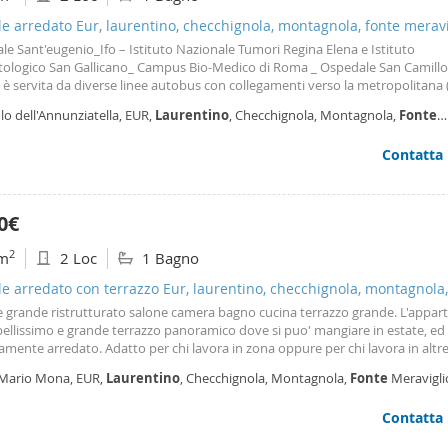
le arredato Eur, laurentino, checchignola, montagnola, fonte merav
e Sant'eugenio_Ifo – Istituto Nazionale Tumori Regina Elena e Istituto
ologico San Gallicano_ Campus Bio-Medico di Roma _ Ospedale San Camillo 
 è servita da diverse linee autobus con collegamenti verso la metropolitana (
ntina
) e verso il centro città. In pochi minuti si raggiungono inoltre Via Crist
lo dell'Annunziatella, EUR,
Laurentino
, Checchignola, Montagnola,
Fonte
o, Via
Laurentina
, Via Ardeatina e il Grande
avigliosa, Rinnovamento, Roma
Contatta
0€
2
m
2 Loc
1 Bagno
le arredato con terrazzo Eur, laurentino, checchignola, montagnola,
igliosa
le grande ristrutturato salone camera bagno cucina terrazzo grande. L'appa
ellissimo e grande terrazzo panoramico dove si puo' mangiare in estate, ed
amente arredato. Adatto per chi lavora in zona oppure per chi lavora in altr
e la vicinanza del trenino che in pochi minuti vi porta in qualsiasi zona di Ro
 Mario Mona, EUR,
Laurentino
, Checchignola, Montagnola,
Fonte
Meravigli
della metro a. Il condominio ammonta a 45 euro al mese ed il riscaldamento
rino, Roma
mo. Libero dal 1 novembre 2025. Per le visite contattare il numero 3496873
Contatta
amenti possibilmente di sabato.