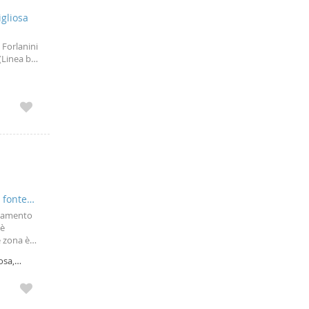
igliosa
Forlanini
Linea b -
oforo
 fonte
rtamento
 è
e zona è
ma ed allo
osa,
 è
409