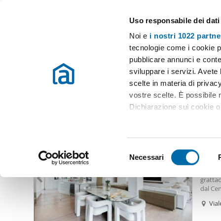
Uso responsabile dei dati
Case e appartamenti in affitto in tutta Italia
Noi e
i nostri 1022 partne
Roma
Scegli la zona
tecnologie come i cookie p
pubblicare annunci e conten
Inizio
Affitto Roma
Appartamenti Affitto Roma
Affitto fonte
sviluppare i servizi. Avete l
scelte in materia di privacy
Affitto fonte laurentina Roma
(186 immobili)
vostre scelte. È possibile
Dichiarazione sui cookie o 
8.00
Con il tuo consenso, vor
21
raccogliere informazio
S
Identificare il tuo dis
Necessari
Appart
e
(impronte digitali).
fonte 
Apparta
l
grattac
Approfondisci come vengono
e
dal Cen
dettagli
. Puoi modificare o
Palazz
z
Vial
sulla B
i
Tor
Ambien
Utilizziamo i cookie per pe