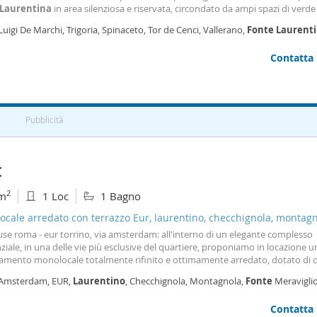
bilmente a uso foresteria ,funzionari in trasferimento e contratti diretti con 
Laurentina
in area silenziosa e riservata, circondato da ampi spazi di verd
aci per maggiori informazioni o per prenotare una visita. Disponibile da Se
to , posto all’interno di un edificio realizzato di recente con i criteri e gli stan
Luigi De Marchi, Trigoria, Spinaceto, Tor de Cenci, Vallerano,
Fonte
Laurent
tivi attinenti alle nuove
ma
Contatta
Pubblicità
€
2
m
1 Loc
1 Bagno
cale arredato con terrazzo Eur, laurentino, checchignola, montagn
meravigliosa
se roma - eur torrino, via amsterdam: all'interno di un elegante complesso
ziale, in una delle vie più esclusive del quartiere, proponiamo in locazione u
amento monolocale totalmente rifinito e ottimamente arredato, dotato di 
t, composto da soggiorno letto con angolo cottura, un servizio con vasca
 Amsterdam, EUR,
Laurentino
, Checchignola, Montagnola,
Fonte
Meraviglio
ssaggio ed un comodo terrazzo abitabile. Completano la proprietà una cant
rino, Roma
o. La vicinanza alle principali arterie stradali come la Cristoforo Colombo, l
Contatta
. R. A. , nonchè la linea b della metropolitana a soli 10 minuti rendono interes