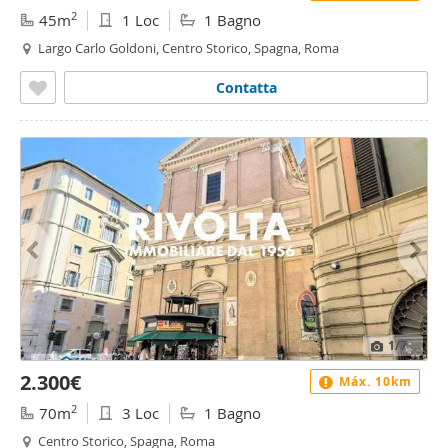
2
45m
1 Loc
1 Bagno
Largo Carlo Goldoni, Centro Storico, Spagna, Roma
Contatta
1
/7
2.300€
Máx. 10km
2
70m
3 Loc
1 Bagno
Centro Storico, Spagna, Roma