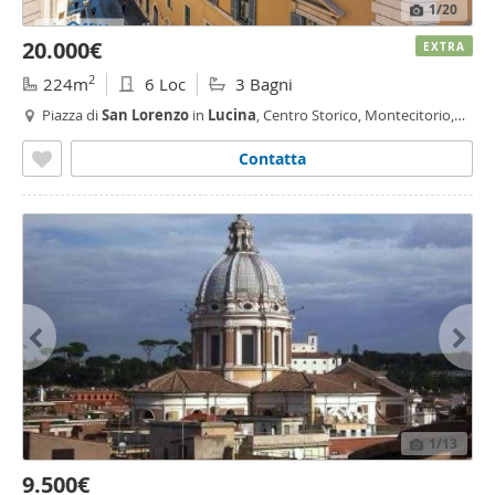
1
/20
20.000€
EXTRA
2
224m
6 Loc
3 Bagni
Piazza di
San
Lorenzo
in
Lucina
, Centro Storico, Montecitorio,
Roma
Contatta
1
/13
9.500€