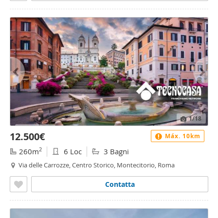
1
/18
12.500€
Máx. 10km
2
260m
6 Loc
3 Bagni
Via delle Carrozze, Centro Storico, Montecitorio, Roma
Contatta