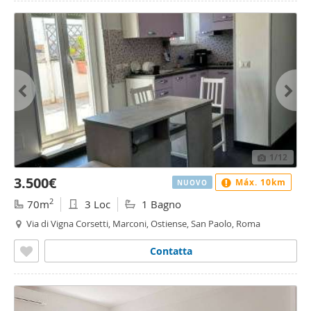
1
/12
3.500€
Máx. 10km
NUOVO
2
70m
3 Loc
1 Bagno
Via di Vigna Corsetti, Marconi, Ostiense, San Paolo, Roma
Contatta