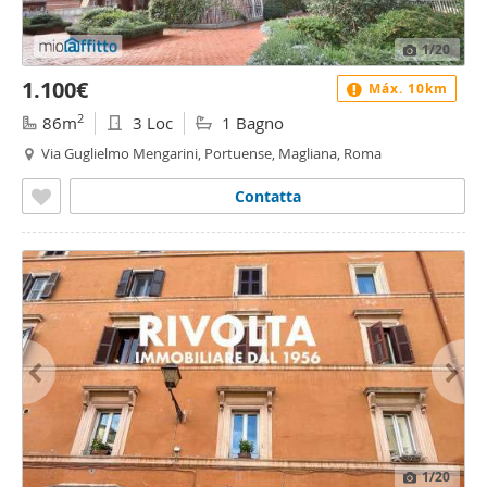
1
/20
1.100€
Máx. 10km
2
86m
3 Loc
1 Bagno
Via Guglielmo Mengarini, Portuense, Magliana, Roma
Contatta
1
/20