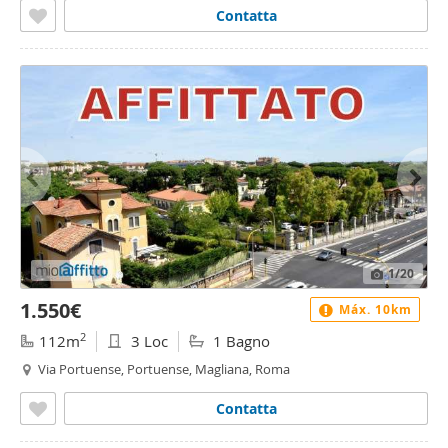
Contatta
1
/20
1.550€
Máx. 10km
2
112m
3 Loc
1 Bagno
Via Portuense, Portuense, Magliana, Roma
Contatta