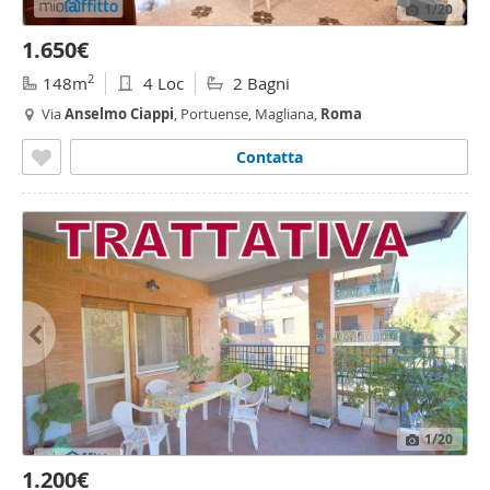
1
/20
1.650€
2
148m
4 Loc
2 Bagni
Via
Anselmo
Ciappi
, Portuense, Magliana,
Roma
Contatta
1
/20
1.200€