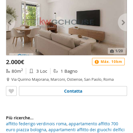
1
/20
2.000€
Máx. 10km
2
80m
3 Loc
1 Bagno
Via Quirino Majorana, Marconi, Ostiense, San Paolo, Roma
Contatta
Più ricerche...
affitto federigo verdinois roma
,
appartamento affitto 700
euro piazza bologna
,
appartamenti affitto dei giuochi delfici