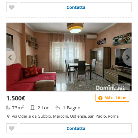
Casaletto, Roma
Contatta
1
/8
1.500€
Máx. 10km
2
73m
2 Loc
1 Bagno
Via Oderisi da Gubbio, Marconi, Ostiense, San Paolo, Roma
Contatta