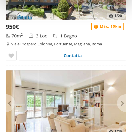
con altre informazioni che ha fornito loro o che hanno
raccolto dal suo utilizzo dei loro servizi.
1
/20
950€
Máx. 10km
2
70m
3 Loc
1 Bagno
Viale Prospero Colonna, Portuense, Magliana, Roma
Contatta
1
/20