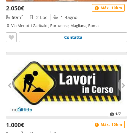
2.050€
Máx. 10km
2
60m
2 Loc
1 Bagno
Via Menotti Garibaldi, Portuense, Magliana, Roma
Contatta
1
/7
1.000€
Máx. 10km
2