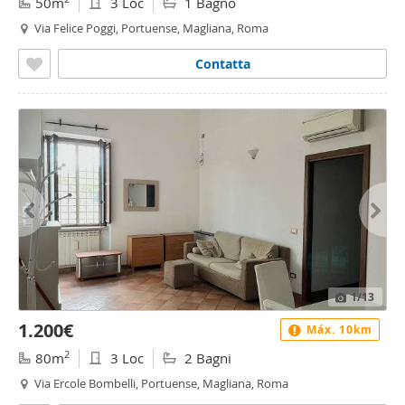
50m
3 Loc
1 Bagno
Via Felice Poggi, Portuense, Magliana, Roma
Contatta
1
/13
1.200€
Máx. 10km
2
80m
3 Loc
2 Bagni
Via Ercole Bombelli, Portuense, Magliana, Roma