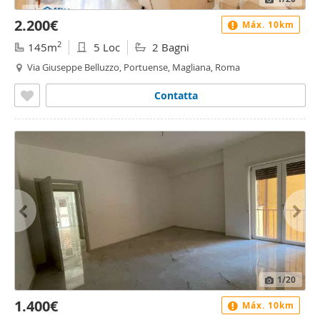
2.200€
Máx. 10km
2
145m
5 Loc
2 Bagni
Via Giuseppe Belluzzo, Portuense, Magliana, Roma
Contatta
1
/20
1.400€
Máx. 10km