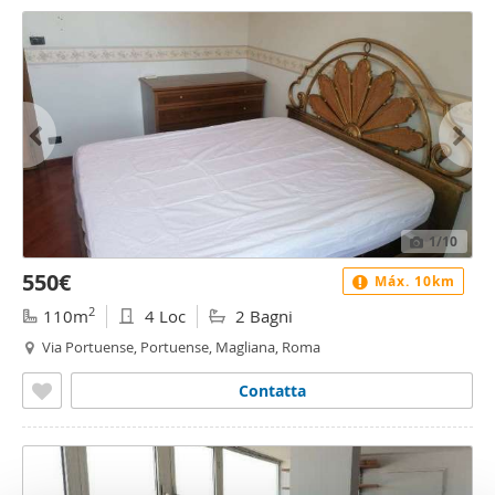
1
/10
550€
Máx. 10km
2
110m
4 Loc
2 Bagni
Via Portuense, Portuense, Magliana, Roma
Contatta