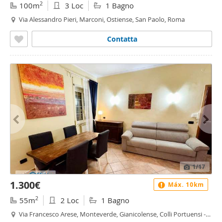
2
100m
3 Loc
1 Bagno
Via Alessandro Pieri, Marconi, Ostiense, San Paolo, Roma
Contatta
1
/17
1.300€
Máx. 10km
2
55m
2 Loc
1 Bagno
Via Francesco Arese, Monteverde, Gianicolense, Colli Portuensi -