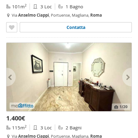
2
101m
3 Loc
1 Bagno
Via
Anselmo
Ciappi
, Portuense, Magliana,
Roma
Contatta
1
/20
1.400€
2
115m
3 Loc
2 Bagni
Via
Anselmo
Ciappi
, Portuense, Magliana,
Roma