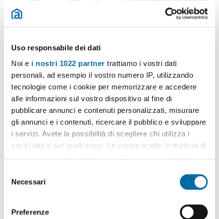
Uso responsabile dei dati
Noi e
i nostri 1022 partner
trattiamo i vostri dati
personali, ad esempio il vostro numero IP, utilizzando
1
/15
tecnologie come i cookie per memorizzare e accedere
1.430€
Máx. 10km
alle informazioni sul vostro dispositivo al fine di
NUOVO
pubblicare annunci e contenuti personalizzati, misurare
2
80m
3 Loc
2 Bagni
gli annunci e i contenuti, ricercare il pubblico e sviluppare
Via Leopoldo Ruspoli, Portuense, Magliana, Roma
i servizi. Avete la possibilità di scegliere chi utilizza i
vostri dati e per quali scopi. Le vostre scelte in materia di
Contatta
privacy sono applicabili solo su questa proprietà digitale
in cui avete effettuato le vostre scelte. È possibile
S
modificare o revocare il proprio consenso in qualsiasi
Necessari
e
momento dalla Dichiarazione sui cookie o facendo clic
l
sull'icona di attivazione della privacy.
e
Preferenze
z