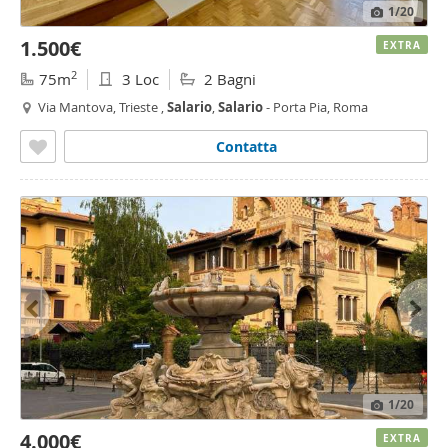
1
/20
1.500€
EXTRA
2
75m
3 Loc
2 Bagni
Via Mantova, Trieste ,
Salario
,
Salario
- Porta Pia, Roma
Contatta
1
/20
4.000€
EXTRA