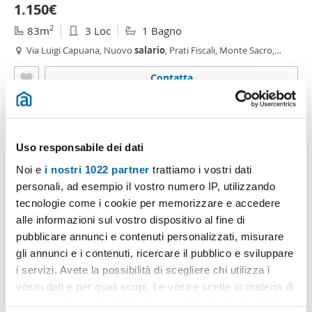
1.150€
2
83m
3 Loc
1 Bagno
Via Luigi Capuana, Nuovo
salario
, Prati Fiscali, Monte Sacro,
Talenti, Vigne Nuove, Serpentara, Talenti - Monte Sacro, Roma
Contatta
Uso responsabile dei dati
Noi e
i nostri 1022 partner
trattiamo i vostri dati
personali, ad esempio il vostro numero IP, utilizzando
tecnologie come i cookie per memorizzare e accedere
alle informazioni sul vostro dispositivo al fine di
pubblicare annunci e contenuti personalizzati, misurare
gli annunci e i contenuti, ricercare il pubblico e sviluppare
1
/18
i servizi. Avete la possibilità di scegliere chi utilizza i
650€
NUOVO
vostri dati e per quali scopi. Le vostre scelte in materia di
2
privacy sono applicabili solo su questa proprietà digitale
113m
4 Loc
2 Bagni