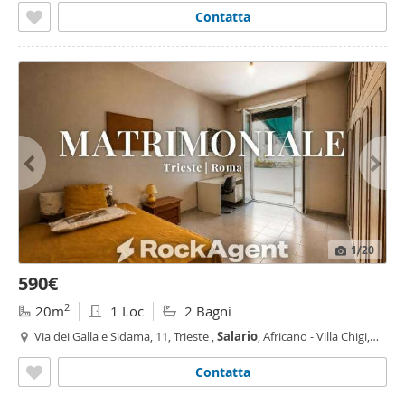
Contatta
1
/20
590€
2
20m
1 Loc
2 Bagni
Via dei Galla e Sidama, 11, Trieste ,
Salario
, Africano - Villa Chigi,
Roma
Contatta