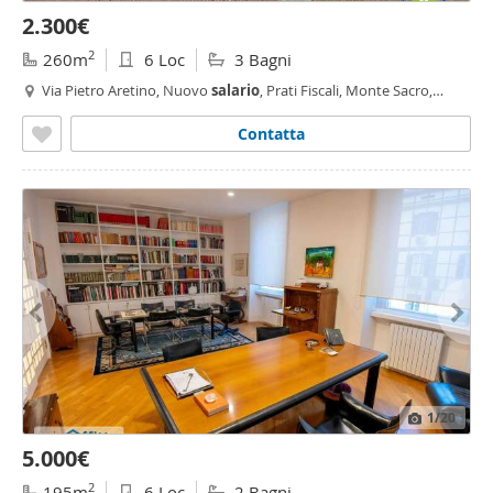
2.300€
2
260m
6 Loc
3 Bagni
Via Pietro Aretino, Nuovo
salario
, Prati Fiscali, Monte Sacro,
Talenti, Vigne Nuove, Serpentara, Talenti - Monte Sacro, Roma
Contatta
1
/20
5.000€
2
195m
6 Loc
2 Bagni