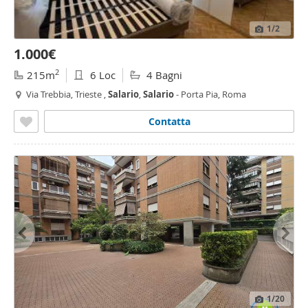
1
/2
1.000€
2
215m
6 Loc
4 Bagni
Via Trebbia, Trieste ,
Salario
,
Salario
- Porta Pia, Roma
Contatta
1
/20