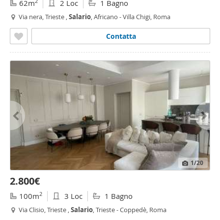
2
62m
2 Loc
1 Bagno
Via nera, Trieste ,
Salario
, Africano - Villa Chigi, Roma
Contatta
1
/20
2.800€
2
100m
3 Loc
1 Bagno
Via Clisio, Trieste ,
Salario
, Trieste - Coppedè, Roma