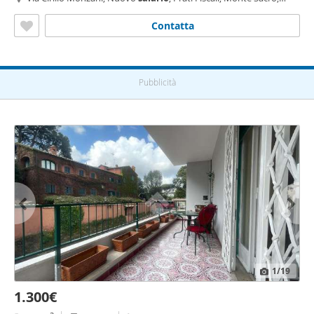
Talenti, Vigne Nuove, Serpentara, Nuovo
Salario
, Roma
Contatta
Pubblicità
1
/19
1.300€