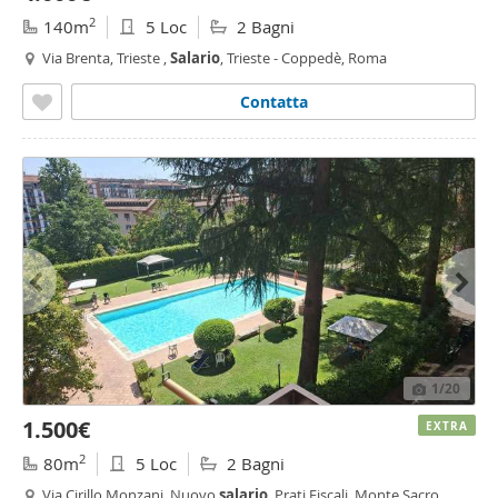
2
140m
5 Loc
2 Bagni
Via Brenta, Trieste ,
Salario
, Trieste - Coppedè, Roma
Contatta
1
/20
1.500€
EXTRA
2
80m
5 Loc
2 Bagni
Via Cirillo Monzani, Nuovo
salario
, Prati Fiscali, Monte Sacro,