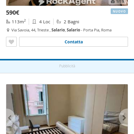
1
/19
590€
NUOVO
2
113m
4 Loc
2 Bagni
Via Savoia, 44, Trieste ,
Salario
,
Salario
- Porta Pia, Roma
Contatta
Pubblicità