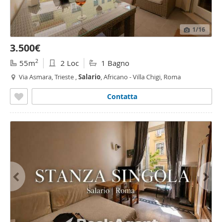
1
/16
3.500€
2
55m
2 Loc
1 Bagno
Via Asmara, Trieste ,
Salario
, Africano - Villa Chigi, Roma
Contatta