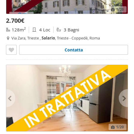
1
/20
2.700€
2
128m
4 Loc
3 Bagni
Via Zara, Trieste ,
Salario
, Trieste - Coppedè, Roma
Contatta
1
/20