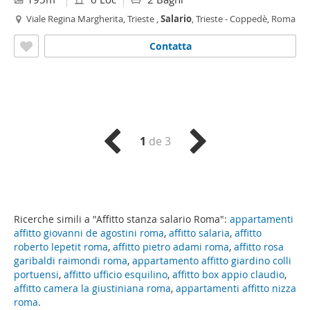
Viale Regina Margherita, Trieste ,
Salario
, Trieste - Coppedè, Roma
Contatta
1
de 3
Ricerche simili a "Affitto stanza salario Roma":
appartamenti
affitto giovanni de agostini roma
,
affitto salaria
,
affitto
roberto lepetit roma
,
affitto pietro adami roma
,
affitto rosa
garibaldi raimondi roma
,
appartamento affitto giardino colli
portuensi
,
affitto ufficio esquilino
,
affitto box appio claudio
,
affitto camera la giustiniana roma
,
appartamenti affitto nizza
roma
.