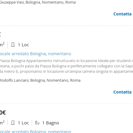
 Giuseppe Vasi, Bologna, Nomentano, Roma
 notte unico ambiente completamente
Contatta
€
2
m
1 Loc
ocale arredato Bologna, nomentano
iazza Bologna Appartamento ristrutturato in locazione Ideale per studenti 
itaria, a pochi passi da Piazza Bologna e perfettamente collegato con la Sapi
la metro b, proponiamo in locazione un'ampia camera singola in appartam
amente ristrutturato, situato in una palazzina signorile con ascensore.
 Rodolfo Lanciani, Bologna, Nomentano, Roma
izione interna: Ingresso 4 ampie camere da letto
Contatta
0€
2
m
1 Loc
1 Bagno
ocale arredato Bologna, nomentano