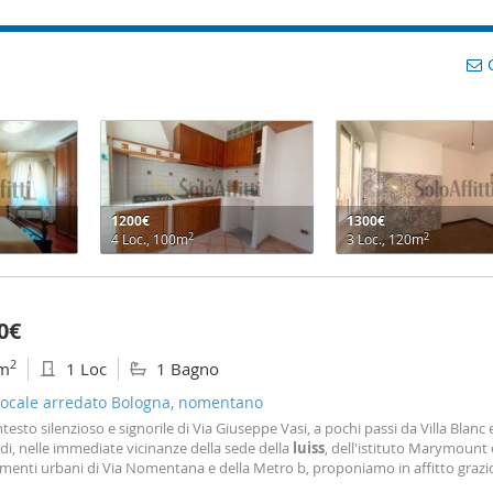
1200€
1300€
2
2
4 Loc., 100m
3 Loc., 120m
0€
2
m
1 Loc
1 Bagno
ocale arredato Bologna, nomentano
testo silenzioso e signorile di Via Giuseppe Vasi, a pochi passi da Villa Blanc e
i, nelle immediate vicinanze della sede della
luiss
, dell'istituto Marymount 
amenti urbani di Via Nomentana e della Metro b, proponiamo in affitto grazi
ocale
completamente e finemente ristrutturato. Al sui interno è composto