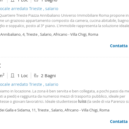
cale arredato Trieste , salario
uartiere Trieste Piazza Annibaliano Universo Immobiliare Roma propone in
one un grazioso appartamento composto da camera, cucina abitabile, bagno
glio e soppalco, posto al 3° piano. L'immobile rappresenta la soluzione ideal
i universitari, grazie alla vicinanza con l'università
luiss
, raggiungibile in circ
 Annibaliano, 4, Trieste , Salario, Africano - Villa Chigi, Roma
a piedi, ma è perfetto anche per giovani
Contatta
€
2
m
1 Loc
2 Bagni
cale arredato Trieste , salario
amo in locazione. La zona è ben servita e ben collegata, a pochi passi da me
ti a piedi) e raggiunta da numerosi mezzi di trasporto pubblico, ideale per
esse o giovani lavoratrici. Ideale studentesse
luiss
(la sede di via Parenzo si
ge in pochi minuti a piedi) Contratto per studenti 12 mesi – solo studentes
dei Galla e Sidama, 11, Trieste , Salario, Africano - Villa Chigi, Roma
to transitorio 12 - 18 mesi per
Contatta