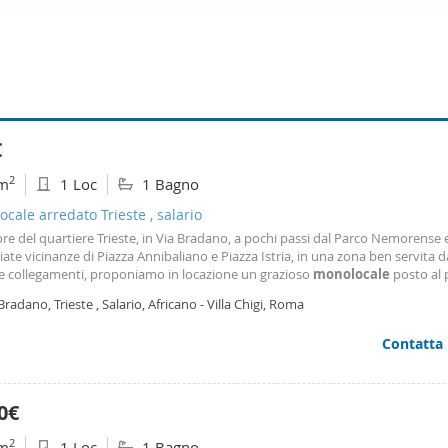
ffico. Condividiamo inoltre informazioni sul modo in cui utilizza il 
 occupano di analisi dei dati web, pubblicità e social media, i qual
azioni che ha fornito loro o che hanno raccolto dal suo utilizzo d
€
2
m
1 Loc
1 Bagno
cale arredato Trieste , salario
re del quartiere Trieste, in Via Bradano, a pochi passi dal Parco Nemorense e
te vicinanze di Piazza Annibaliano e Piazza Istria, in una zona ben servita d
i e collegamenti, proponiamo in locazione un grazioso
monolocale
posto al 
 con ingresso indipendente e un piacevole spazio esterno ad uso esclusivo, 
Bradano, Trieste , Salario, Africano - Villa Chigi, Roma
i momenti di relax
Contatta
0€
2
m
1 Loc
1 Bagno