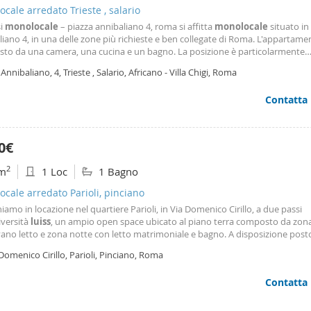
cale arredato Trieste , salario
si
monolocale
– piazza annibaliano 4, roma si affitta
monolocale
situato in
iano 4, in una delle zone più richieste e ben collegate di Roma. L'appartame
to da una camera, una cucina e un bagno. La posizione è particolarmente
iosa grazie alla vicinanza immediata alla fermata della metropolitana b1 Sa
 Annibaliano, 4, Trieste , Salario, Africano - Villa Chigi, Roma
iano, raggiungibile in pochi passi
Contatta
0€
2
m
1 Loc
1 Bagno
cale arredato Parioli, pinciano
amo in locazione nel quartiere Parioli, in Via Domenico Cirillo, a due passi
iversità
luiss
, un ampio open space ubicato al piano terra composto da zon
vano letto e zona notte con letto matrimoniale e bagno. A disposizione post
l'interno. Libero dal 20 giugno. Prezzo richiesto € 1. 600 mensili.
Domenico Cirillo, Parioli, Pinciano, Roma
Contatta