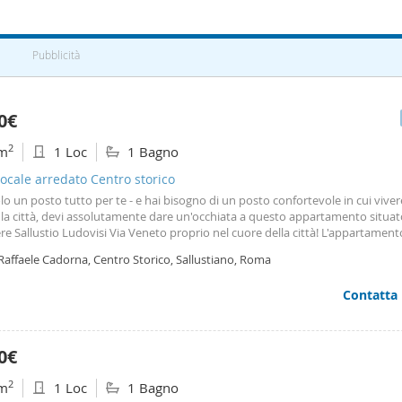
Pubblicità
0€
2
m
1 Loc
1 Bagno
cale arredato Centro storico
lo un posto tutto per te - e hai bisogno di un posto confortevole in cui vive
 la città, devi assolutamente dare un'occhiata a questo appartamento situat
re Sallustio Ludovisi Via Veneto proprio nel cuore della città! L'appartament
ocale
con una camera da letto su un piano rialzato, un bagno, una cucina 
Raffaele Cadorna, Centro Storico, Sallustiano, Roma
no molto accogliente. Oltre a
Contatta
0€
2
m
1 Loc
1 Bagno