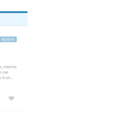
NUOVO
re, mentre
o nei
o è un
e una zona