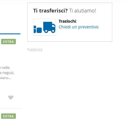
nostro sito
Ti trasferisci?
Ti aiutiamo!
i potrebbero
ei loro
Traslochi
:
Chiedi un preventivo
EXTRA
Pubblicità
 nelle
a negozi,
piano
ideale per
EXTRA