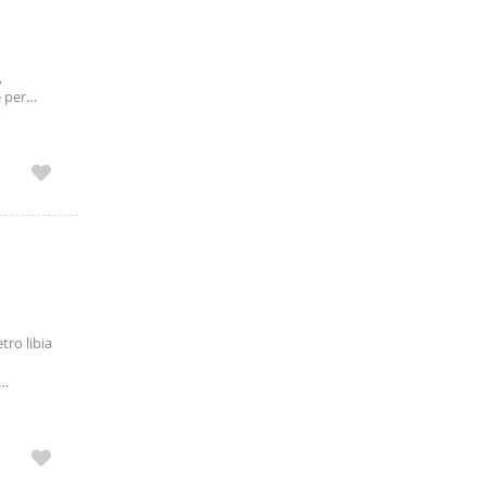
,
e per
a 10
tro libia
se o