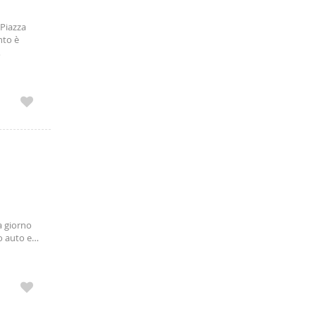
 Piazza
nto è
nt'agnese
a giorno
o auto e