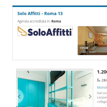
Solo Affitti - Roma 13
Agenzia accreditata in:
Roma
1150€
2
3 Loc., 94m
1.20
28
Monol
Nel con
Leopard
colleg
monol