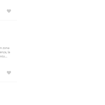
in zona
enza, la
ento