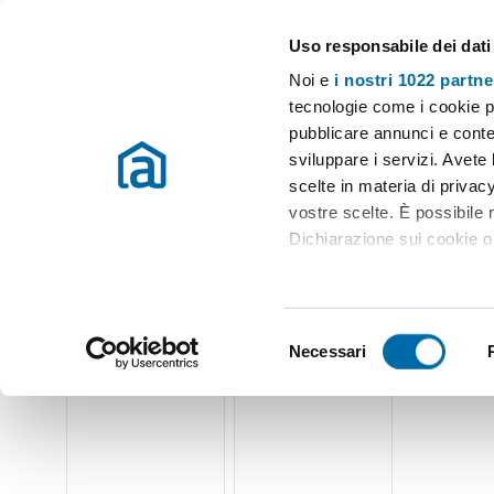
Uso responsabile dei dati
Case e appartamenti in affitto in tutta Italia
Noi e
i nostri 1022 partne
Roma
Scegli la zona
tecnologie come i cookie p
pubblicare annunci e conten
Inizio
Affitto Roma
Appartamenti Affitto Roma
Monolocali af
sviluppare i servizi. Avete l
scelte in materia di privacy
Monolocali affitto luiss Roma
(24 immobili)
vostre scelte. È possibile
Dichiarazione sui cookie o 
Con il tuo consenso, vor
raccogliere informazio
S
Identificare il tuo dis
Necessari
e
(impronte digitali).
l
Approfondisci come vengono
e
dettagli
. Puoi modificare o
z
i
Utilizziamo i cookie per pe