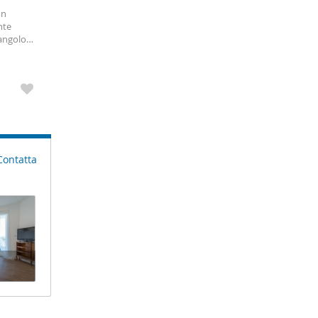
un
nte
angolo
ia
Contatta