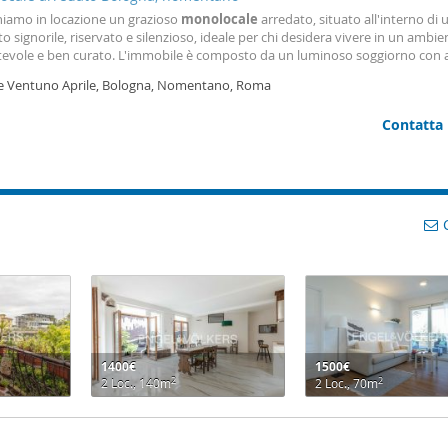
iamo in locazione un grazioso
monolocale
arredato, situato all'interno di 
o signorile, riservato e silenzioso, ideale per chi desidera vivere in un ambie
tevole e ben curato. L'immobile è composto da un luminoso soggiorno con 
, bagno e un pratico soppalco con letto matrimoniale. è inoltre dotato di ar
le Ventuno Aprile, Bologna, Nomentano, Roma
onata per garantire il massimo comfort in ogni
Contatta
1400€
1500€
2
2
2 Loc., 140m
2 Loc., 70m