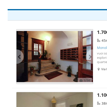
1.70
45
Monolo
vuoi so
esplori
quartie
monol
Via 
soggior
1
/14
1.10
38