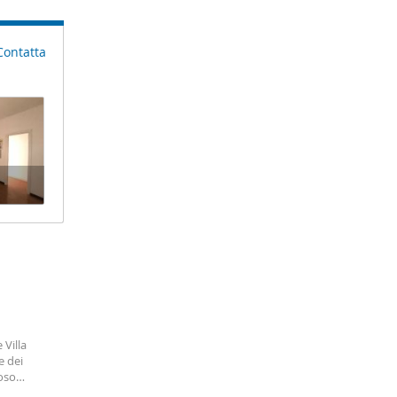
Contatta
 Villa
e dei
oso
 da zona