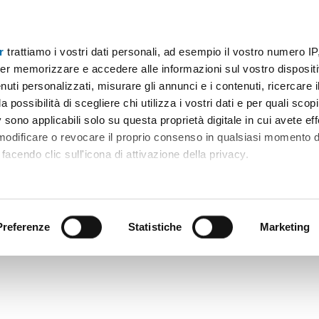
r
trattiamo i vostri dati personali, ad esempio il vostro numero IP
Prezzo
Superficie
Locali
Più filtri - 2
er memorizzare e accedere alle informazioni sul vostro dispositiv
uti personalizzati, misurare gli annunci e i contenuti, ricercare i
fitto luiss Roma
a possibilità di scegliere chi utilizza i vostri dati e per quali scop
 sono applicabili solo su questa proprietà digitale in cui avete eff
Ordine Mioaffitto
 modificare o revocare il proprio consenso in qualsiasi momento d
facendo clic sull'icona di attivazione della privacy.
remmo anche:
ni sulla tua posizione geografica, con un'approssimazione di qu
positivo, scansionandolo attivamente alla ricerca di caratteristiche
Preferenze
Statistiche
Marketing
 elaborati i tuoi dati personali e imposta le tue preferenze nell
 ritirare il tuo consenso in qualsiasi momento dalla Dichiarazion
rsonalizzare contenuti ed annunci, per fornire funzionalità dei so