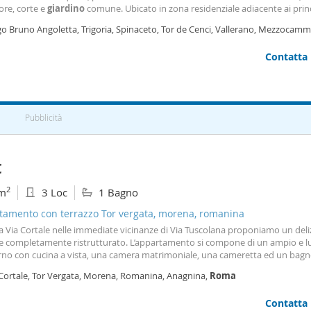
ore, corte e
giardino
comune. Ubicato in zona residenziale adiacente ai princ
 e a ridosso del Parco dei Fumetti, fornita di piste ciclabili e quattro parchi att
go Bruno Angoletta, Trigoria, Spinaceto, Tor de Cenci, Vallerano, Mezzocamm
ività all'aria aperta quali barbecue
ma
Contatta
Pubblicità
€
2
m
3 Loc
1 Bagno
tamento con terrazzo Tor vergata, morena, romanina
 Via Cortale nelle immediate vicinanze di Via Tuscolana proponiamo un deli
ale completamente ristrutturato. L’appartamento si compone di un ampio e 
rno con cucina a vista, una camera matrimoniale, una cameretta ed un bagn
ile, in ottimo stato interno, verrà consegnato arredato solo di cucina e serv
 Cortale, Tor Vergata, Morena, Romanina, Anagnina,
Roma
ta la proprietà un piccolo
giardino
pavimentato. Situato in una posizione
mente comoda e strategica, è la soluzione ideale per chi desidera vivere in
Contatta
o pratico e ben collegato. Libero dal 1settembre 2026. Tel 0672677391