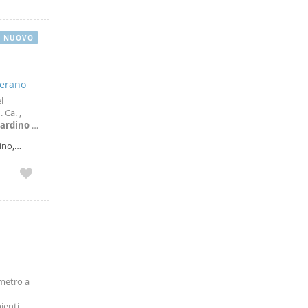
NUOVO
lerano
l
 Ca. ,
iardino
e
archi
ino,
 metro a
ienti