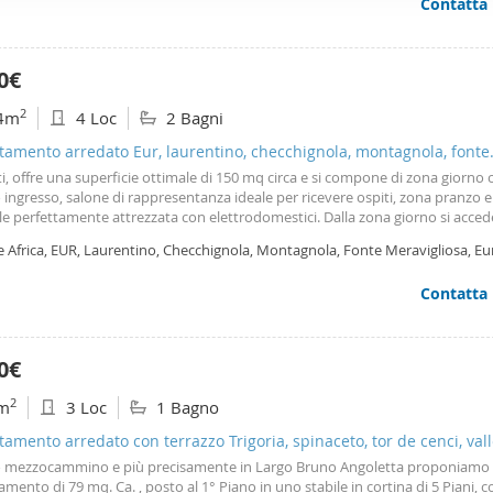
Contatta
ffico. Condividiamo inoltre informazioni sul modo in cui utilizza il 
 occupano di analisi dei dati web, pubblicità e social media, i qual
azioni che ha fornito loro o che hanno raccolto dal suo utilizzo d
0€
2
4m
4 Loc
2 Bagni
amento arredato Eur, laurentino, checchignola, montagnola, fonte
igliosa
ti, offre una superficie ottimale di 150 mq circa e si compone di zona giorno 
ingresso, salone di rappresentanza ideale per ricevere ospiti, zona pranzo e
le perfettamente attrezzata con elettrodomestici. Dalla zona giorno si acced
 vivibile con vista sul
giardino
antistante, mentre la cucina dispone di un ul
e Africa, EUR, Laurentino, Checchignola, Montagnola, Fonte Meravigliosa, Eu
 di servizio e di un locale tecnico
Contatta
0€
2
m
3 Loc
1 Bagno
amento arredato con terrazzo Trigoria, spinaceto, tor de cenci, val
o mezzocammino e più precisamente in Largo Bruno Angoletta proponiamo
mento di 79 mq. Ca. , posto al 1° Piano in uno stabile in cortina di 5 Piani, c