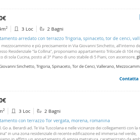
0€
2
4m
3 Loc
2 Bagni
amento arredato con terrazzo Trigoria, spinaceto, tor de cenci, val
o mezzocammino e più precisamente in Via Giovanni Sinchetto, all'interno de
so Residenziale "la Collina", proponiamo appartamento Trilocale di 104 mq.
o di sola Cucina, posto al 3° Piano di uno stabile di 5 Piani, con ascensore,
g
omune e piscina condominiale. La zona è fornita di piste ciclabili e quattro p
Giovanni Sinchetto, Trigoria, Spinaceto, Tor de Cenci, Vallerano, Mezzocamm
ati per attività all'aria aperta
ma
Contatta
0€
2
m
3 Loc
2 Bagni
tamento con terrazzo Tor vergata, morena, romanina
l. Go a. Berardi ad. Te Via Tuscolana e nelle vicinanze dei collegamenti con la
na” in una zona residenziale di recente edificazione ed immersa nel verde,
iamo in affitto un appartamento di ampia metratura, caratterizzato da amb