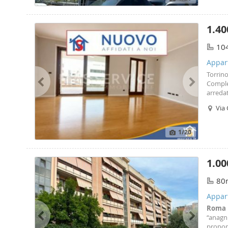
1.40
10
Appart
Torrin
Comples
arredat
corte c
Via 
attrezz
Ro
1
/20
1.00
80
Appar
Roma
“anagni
propon