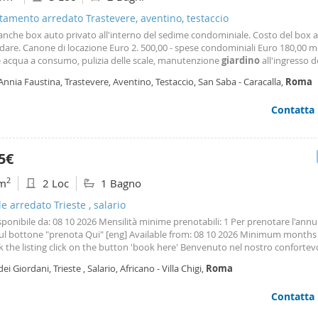
amento arredato Trastevere, aventino, testaccio
anche box auto privato all'interno del sedime condominiale. Costo del box a
are. Canone di locazione Euro 2. 500,00 - spese condominiali Euro 180,00 m
e acqua a consumo, pulizia delle scale, manutenzione
giardino
all'ingresso d
, ,illuminazione scale, 20% quota riscaldamento centralizzato condominiale
Annia Faustina, Trastevere, Aventino, Testaccio, San Saba - Caracalla,
Roma
damento (con conguaglio per eventuali consumi superiori). Per informazioni 
fitti
Ciampino
- Via Mura dei Francesi 108 - Tel 06 89832260 - cell 391-725493
Contatta
5€
2
m
2 Loc
1 Bagno
le arredato Trieste , salario
isponibile da: 08 10 2026 Mensilità minime prenotabili: 1 Per prenotare l'ann
sul bottone "prenota Qui" [eng] Available from: 08 10 2026 Minimum months 
 the listing click on the button 'book here' Benvenuto nel nostro confortev
tamento con
giardino
nel cuore dello storico quartiere Trieste a
Roma
. La p
dei Giordani, Trieste , Salario, Africano - Villa Chigi,
Roma
 privilegiata, vicina alle Metro
Contatta