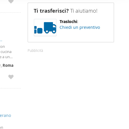
nostro sito
Ti trasferisci?
Ti aiutiamo!
i potrebbero
ei loro
Traslochi
:
Chiedi un preventivo
con
Pubblicità
 cucina
e a un
teriore
r,
Roma
lerano
on