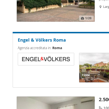
lumino
Lar
camere 
1
/20
Engel & Völkers Roma
Agenzia accreditata in:
Roma
1100€
2
1 Loc., 40m
2.50
10