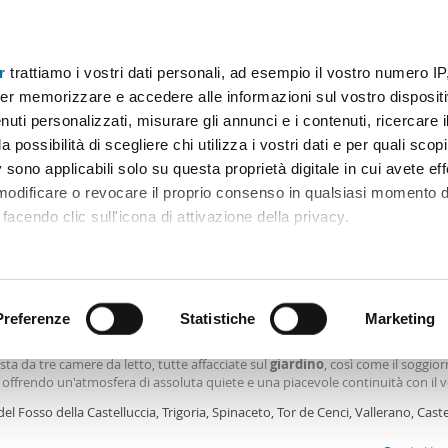
r
trattiamo i vostri dati personali, ad esempio il vostro numero IP
Prezzo
Superficie
Locali
Più filtri - 2
er memorizzare e accedere alle informazioni sul vostro dispositiv
uti personalizzati, misurare gli annunci e i contenuti, ricercare i
 affitto giardino ciampino roma Roma
a possibilità di scegliere chi utilizza i vostri dati e per quali scop
 sono applicabili solo su questa proprietà digitale in cui avete eff
Ordine Mioaffitto
mmobili)
 modificare o revocare il proprio consenso in qualsiasi momento d
facendo clic sull'icona di attivazione della privacy.
0€
remmo anche:
2
6m
4 Loc
2 Bagni
ni sulla tua posizione geografica, con un'approssimazione di qu
positivo, scansionandolo attivamente alla ricerca di caratteristiche
Preferenze
Statistiche
Marketing
amento arredato con terrazzo Trigoria, spinaceto, tor de cenci, val
so salone e una cucina abitabile completamente attrezzata. La zona notte è
a da tre camere da letto, tutte affacciate sul
giardino
, così come il soggior
 elaborati i tuoi dati personali e imposta le tue preferenze nell
 offrendo un'atmosfera di assoluta quiete e una piacevole continuità con il 
 ritirare il tuo consenso in qualsiasi momento dalla Dichiarazion
ante. Completano la proprietà due bagni. L'immobile si trova in una posizio
del Fosso della Castelluccia, Trigoria, Spinaceto, Tor de Cenci, Vallerano, Caste
 e ben collegata a solo 5 minuti dal campus Bio
ma
rsonalizzare contenuti ed annunci, per fornire funzionalità dei so