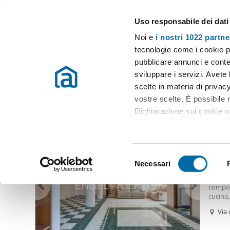
Uso responsabile dei dati
Case e appartamenti in affitto in tutta Italia
Noi e
i nostri 1022 partne
Roma
Scegli la zona
tecnologie come i cookie p
pubblicare annunci e conten
Inizio
Affitto Roma
Appartamenti Affitto Roma
Appartamento
sviluppare i servizi. Avete l
scelte in materia di privacy
Appartamento affitto giardino ciampino roma Roma
(8 i
vostre scelte. È possibile
Dichiarazione sui cookie o 
1.40
Con il tuo consenso, vor
13
raccogliere informazio
S
Identificare il tuo dis
Necessari
Appart
e
(impronte digitali).
lumino
l
compost
Approfondisci come vengono
e
cucina,
dettagli
. Puoi modificare o
circost
z
Via 
comoda
i
Ro
Utilizziamo i cookie per pe