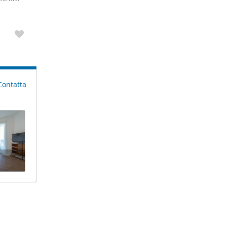
e, due
Contatta