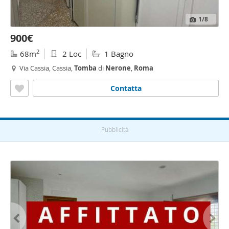
1
/8
900€
2
68m
2 Loc
1 Bagno
Via Cassia, Cassia,
Tomba
di
Nerone
,
Roma
Contatta
Pubblicità