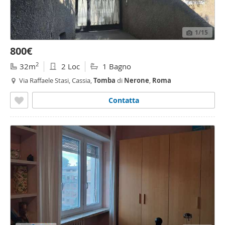
1
/15
800€
2
32m
2 Loc
1 Bagno
Via Raffaele Stasi, Cassia,
Tomba
di
Nerone
,
Roma
Contatta