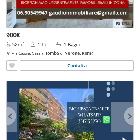
1
/12
900€
2
58m
2 Loc
1 Bagno
Via Cassia, Cassia,
Tomba
di
Nerone
,
Roma
Contatta