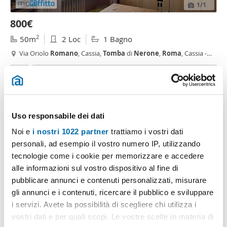
1
/1
800€
2
50m
2 Loc
1 Bagno
Via Oriolo
Romano
, Cassia,
Tomba
di
Nerone
,
Roma
, Cassia -
San Godenzo
Contatta
Uso responsabile dei dati
Noi e
i nostri 1022 partner
trattiamo i vostri dati
personali, ad esempio il vostro numero IP, utilizzando
tecnologie come i cookie per memorizzare e accedere
alle informazioni sul vostro dispositivo al fine di
pubblicare annunci e contenuti personalizzati, misurare
gli annunci e i contenuti, ricercare il pubblico e sviluppare
1
/19
i servizi. Avete la possibilità di scegliere chi utilizza i
vostri dati e per quali scopi. Le vostre scelte in materia di
850€