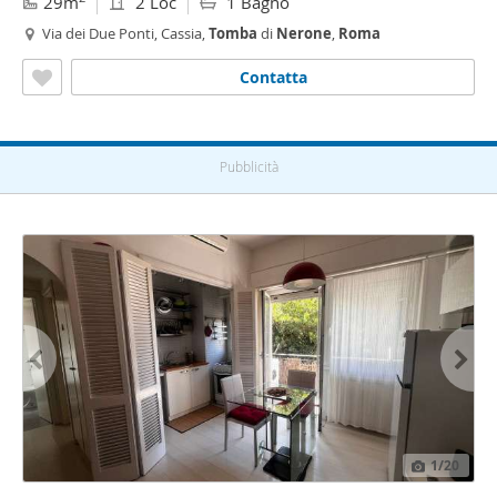
29m
2 Loc
1 Bagno
Via dei Due Ponti, Cassia,
Tomba
di
Nerone
,
Roma
Contatta
Pubblicità
1
/20