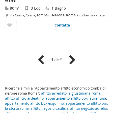
915€
2
80m
3 Loc
1 Bagno
Via Cassia, Cassia,
Tomba
di
Nerone
,
Roma
, Grottarossa - Saxa
Rubra
Contatta
1
de 5
Ricerche simili a "Appartamento affitto economico tomba di
nerone roma Roma":
affitto arredato la giustiniana roma
,
affitto ufficio ardeatino
,
appartamento affitto box laurentina
,
appartamento affitto box esquilino
,
appartamento affitto box
la storta roma
,
affitto negozio casilina
,
affitto negozio aurelio
,