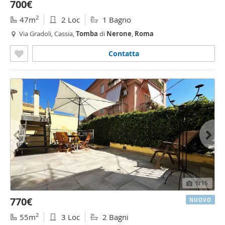
700€
2
47m
2 Loc
1 Bagno
Via Gradoli, Cassia,
Tomba
di
Nerone
,
Roma
Contatta
1
/16
770€
NUOVO
2
55m
3 Loc
2 Bagni