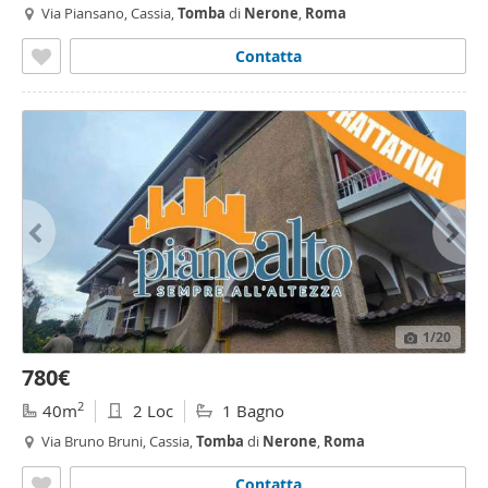
Via Piansano, Cassia,
Tomba
di
Nerone
,
Roma
Contatta
1
/20
780€
2
40m
2 Loc
1 Bagno
Via Bruno Bruni, Cassia,
Tomba
di
Nerone
,
Roma
Contatta