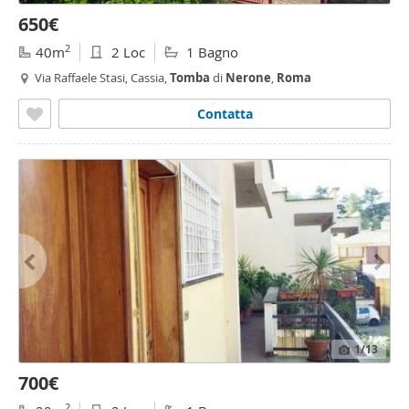
650€
2
40m
2 Loc
1 Bagno
Via Raffaele Stasi, Cassia,
Tomba
di
Nerone
,
Roma
Contatta
1
/13
700€
2