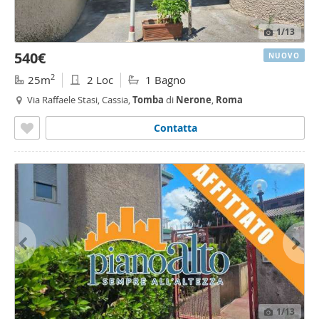
1
/13
540€
NUOVO
2
25m
2 Loc
1 Bagno
Via Raffaele Stasi, Cassia,
Tomba
di
Nerone
,
Roma
Contatta
1
/13