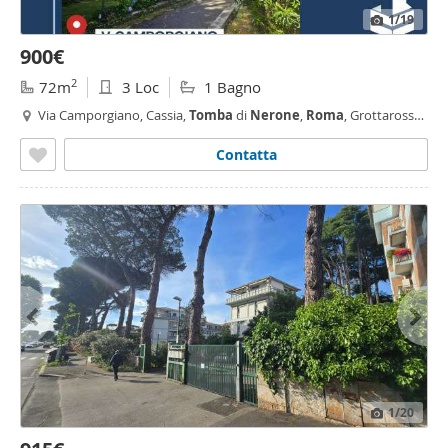
1
/19
900€
2
72m
3 Loc
1 Bagno
Via Camporgiano, Cassia,
Tomba
di
Nerone
,
Roma
, Grottarossa -
Saxa Rubra
Contatta
1
/20