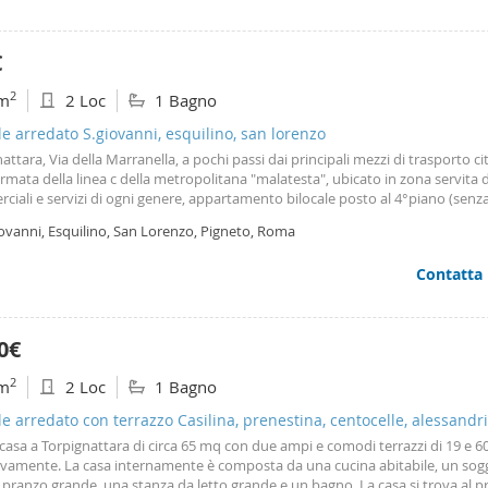
 A breve distanza a piedi dal suggestivo Parco Giordano Sangalli, polmone v
re caratterizzato dallo storico Acquedotto Alessandrino, ideale per passeggi
à all'aperto. Vicinissimo anche al grande parco attrezzato di Villa de Sanctis.
€
tamento sorge a ridosso delle aree commerciali di Via di Tor Pignattara e Via 
di supermercati, negozi, banche, farmacie e presidi sanitari come l'ospedale 
2
m
2 Loc
1 Bagno
nanza strategica all'isola pedonale del Pigneto permette di godere di locali, s
rie romane e della vivace movida serale, pur mantenendo la massima tranquil
le arredato S.giovanni, esquilino, san lorenzo
ica. Si compone di una camera matrimoniale, un ripostiglio, un salotto con
attara, Via della Marranella, a pochi passi dai principali mezzi di trasporto ci
 un bagno e cucina. Completamente arredato. Non è presente ricaldamento. S
ermata della linea c della metropolitana "malatesta", ubicato in zona servita d
affitto più 50 per le spese condominiali. Libero e visionabile dai primi di S
iali e servizi di ogni genere, appartamento bilocale posto al 4°piano (senz
hiedono due caparre.
ore) e composto da soggiorno, camera, cucina e bagno. Per info: 339389242
iovanni, Esquilino, San Lorenzo, Pigneto, Roma
Contatta
0€
2
m
2 Loc
1 Bagno
le arredato con terrazzo Casilina, prenestina, centocelle, alessandr
 casa a Torpignattara di circa 65 mq con due ampi e comodi terrazzi di 19 e 
tivamente. La casa internamente è composta da una cucina abitabile, un sog
 pranzo grande, una stanza da letto grande e un bagno. La casa si trova al 