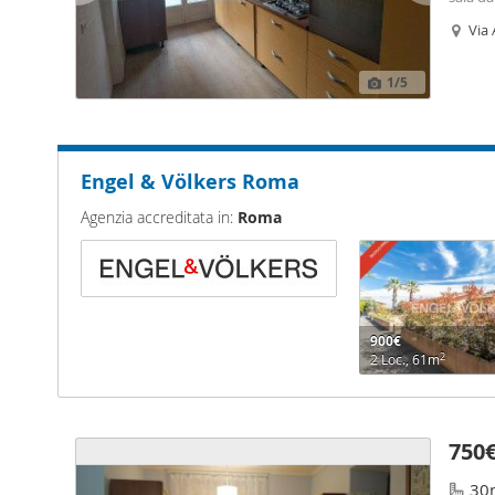
piano c
Via 
vissuta
Ro
50€ al
1
/5
Engel & Völkers Roma
Agenzia accreditata in:
Roma
900€
2
2 Loc., 61m
750
30