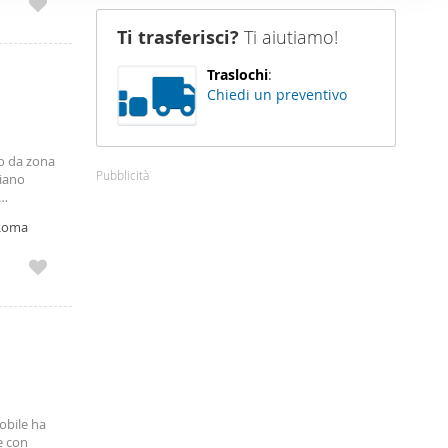
 06. 89.
nostro sito
utazione
Ti trasferisci?
Ti aiutiamo!
i potrebbero
mmerciali,
•
ei loro
Traslochi
:
clientela
Chiedi un preventivo
n
o da zona
Pubblicità
piano
 Roma
obile ha
e con