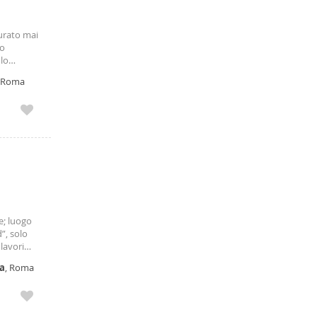
turato mai
no
olo
i, Roma
e; luogo
”, solo
lavori
to con
a
, Roma
 un
e con
icolare e
o