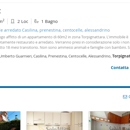
o, il giardino Ciro Principessa, Parco Sangalli, i giardini di Via Casilina Vecchia
à si può raggiungere il tram giallo e diversi autobus, e la fermata della metro a
€
 per periodi transitori, Dai 6 ai max 18 mesi. Libero dal 1 gennaio 2026. Asten
empo. No agenzie!
2
m
2 Loc
1 Bagno
le arredato Casilina, prenestina, centocelle, alessandrino
go affitto di un appartamento di 60m2 in zona Torpignattara. L'immobile è
amente restaurato e arredato. Verranno presi in considerazione solo i non 
tto 18 mesi transitorio. Non sono ammessi animali e famiglie con bambini. S
ionisti referenziati. L'appartamento sarà libero da fine agosto primi di sett
Umberto Guarnieri, Casilina, Prenestina, Centocelle, Alessandrino,
Torpigna
ma
Contatta