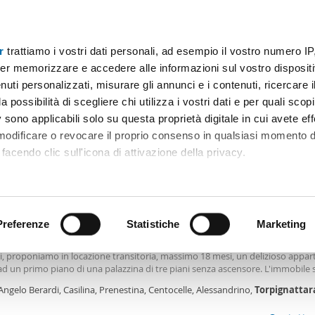
r
trattiamo i vostri dati personali, ad esempio il vostro numero IP
Prezzo
Superficie
Locali
Più filtri - 2
er memorizzare e accedere alle informazioni sul vostro dispositiv
uti personalizzati, misurare gli annunci e i contenuti, ricercare i
affitto torpignattara Roma
a possibilità di scegliere chi utilizza i vostri dati e per quali scop
 sono applicabili solo su questa proprietà digitale in cui avete eff
Ordine Mioaffitto
 modificare o revocare il proprio consenso in qualsiasi momento d
facendo clic sull'icona di attivazione della privacy.
€
remmo anche:
2
m
2 Loc
1 Bagno
ni sulla tua posizione geografica, con un'approssimazione di qu
positivo, scansionandolo attivamente alla ricerca di caratteristiche
Preferenze
Statistiche
Marketing
le arredato Casilina, prenestina, centocelle, alessandrino
, Via Angelo Berardi, nelle vicinanze di Via Casilina, della Metro c, del parco 
li, proponiamo in locazione transitoria, massimo 18 mesi, un delizioso app
 elaborati i tuoi dati personali e imposta le tue preferenze nell
d un primo piano di una palazzina di tre piani senza ascensore. L'immobile s
 ritirare il tuo consenso in qualsiasi momento dalla Dichiarazion
 di ingresso, due camere, cucina abitabile e bagno. Si loca arredato. Contr
Angelo Berardi, Casilina, Prenestina, Centocelle, Alessandrino,
Torpignattar
ne transitorio per non residenti su Roma, massimo 18 mesi, redditi documen
 per il canone richiesto e contratti di lavoro a tempo indeterminato. Si rich
rsonalizzare contenuti ed annunci, per fornire funzionalità dei so