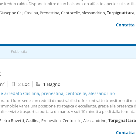
e freddo caldo. Dispone inoltre di un balcone con affaccio aperto sui cortili
niali. L'appartamento è arredato e si presenta in ottime condizioni. La clas
Giuseppe Cei, Casilina, Prenestina, Centocelle, Alessandrino,
Torpignattara
tica è g. Contattami per qualunque informazione. Si affitta per minimo un m
 6 mesi. Disponibile a partire dal 7 Maggio.
Contatta
Pubblicità
€
2
m
2 Loc
1 Bagno
le arredato Casilina, prenestina, centocelle, alessandrino
oratori fuori sede con redditi dimostrabili si offre contratto transitorio di m
'immobile vanta una posizione strategica d'eccellenza, grazie alla presenza di 
ali servizi e trasporti a portata di mano. A soli 10 minuti a piedi dalla fermat
ta, che garantisce un collegamento rapido e diretto con il centro storico e l
Pietro Rovetti, Casilina, Prenestina, Centocelle, Alessandrino,
Torpignattara
litana di Roma. A pochissimi passi dal Trenino Termini-Giardinetti (fermate
attara Berardi) e dalle principali linee bus e tram di Via Casilina e Via di Tor P
Contatta
i per raggiungere la Stazione Termini e il polo universitario "la Sapienza" in ci