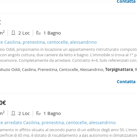
Contatta
referenze. Disponibile da subito. Immobile gestito da: dreaming home srls tel.
ffico. Condividiamo inoltre informazioni sul modo in cui utilizza il 
 85 mob. 3894435723 - i nostri servizi • consulenza immobiliare gratuita • val
 occupano di analisi dei dati web, pubblicità e social media, i qual
iare scritta gratuita • vendita e o locazioni di appartamenti, uffici, locali co
reparazione e stesura di contratti preliminari di compravendita e locazione 
azioni che ha fornito loro o che hanno raccolto dal suo utilizzo d
€
tà sui principali siti - e social • a. P. E. (attestato di prestazione energetica) • 
tori selezionata • assistenza e consulenza in sede, previo appuntamento, co
2
m
2 Loc
1 Bagno
ionisti del settore: Avvocato, Notaio, Geometra, Architetto
le Casilina, prenestina, centocelle, alessandrino
zio Oddi, proponiamo in locazione un appartamento ristrutturato compost
con angolo cottura, due camere da letto e bagno. L'immobile si trova al 1° 
ascensore. Completamente da arredare. Contratto 4+4. Solo referenziati con
tto a tempo indeterminato o studenti con garanzie comprovate.
Muzio Oddi, Casilina, Prenestina, Centocelle, Alessandrino,
Torpignattara
,
Contatta
0€
2
m
2 Loc
1 Bagno
le arredato Casilina, prenestina, centocelle, alessandrino
mento in affitto situato al secondo piano di un edificio degli anni 50. L'imm
perficie di 65 mq. è dotato di riscaldamento a gas autonomo e climatizzator