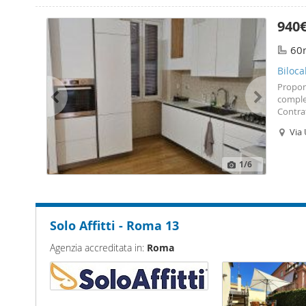
Liberat
facilit
940
Affitto
perdit
60
Biloca
Propon
complet
Contra
profess
Via 
Ro
1
/6
Solo Affitti - Roma 13
Agenzia accreditata in:
Roma