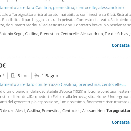
amento arredata Casilina, prenestina, centocelle, alessandrino
ale a Torpignattara ristrutturato mai abitato con finestre su 3 lati. Ristrut
. Possibilita di parcheggio su strada peivata. Contesto riservato. Si richiedo
ze, documenti reddituali ed assicurazione. Contratto breve. No residenza s
ti whatssapp no telefonate. Grazie
Antonio Segni, Casilina, Prenestina, Centocelle, Alessandrino, Tor de' Schiav
Contatta
0€
2
m
3 Loc
1 Bagno
amento arredato con terrazzo Casilina, prenestina, centocelle,
andrino
d ultimo piano in delizioso stabile d’epoca (1929) in buone condizioni estern
ristico di fronte all’acquedotto Felice e alla ferrovia; situazione “Underground
nti del genere; tripla esposizione, luminosissimo, finemente ristrutturato (i 
 una fase conclusiva). Costituito da ingresso ampio, corridoio vivibile, salot
Galeazzo Alessi, Casilina, Prenestina, Centocelle, Alessandrino,
Torpignattar
 affaccio, comunicante con zona living e cucina. Due ampie camere da letto,
oso bagno in microcemento rosa, uno stanzino ampio. Terrazzo condominial
Contatta
nica al piano superiore, facilmente accessibile e vivibile. Quartiere molto part
, molti caffè , ristoranti e luoghi di cultura. I parchi più vicini sono: il giardin