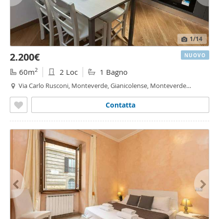
1
/14
2.200€
NUOVO
2
60m
2 Loc
1 Bagno
Via Carlo Rusconi, Monteverde, Gianicolense, Monteverde
Vecchio,
Roma
Contatta