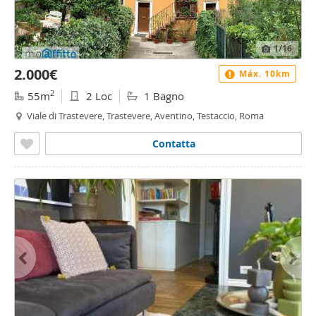
1
/16
2.000€
Máx. 10km
2
55m
2 Loc
1 Bagno
Viale di Trastevere, Trastevere, Aventino, Testaccio, Roma
Contatta