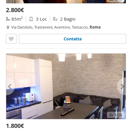
2.800€
2
85m
3 Loc
2 Bagni
Via Dandolo, Trastevere, Aventino, Testaccio,
Roma
Contatta
1
/15
1.800€