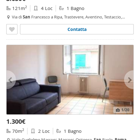
2
121m
4 Loc
1 Bagno
Via di
San
Francesco a Ripa, Trastevere, Aventino, Testaccio,
Roma
Contatta
1
/20
1.300€
2
70m
2 Loc
1 Bagno
Viale Guglielmo Marconi, Marconi, Ostiense,
San
Paolo,
Roma