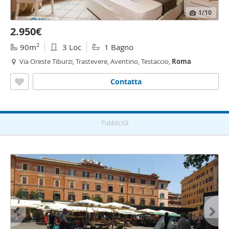
1
/10
2.950€
2
90m
3 Loc
1 Bagno
Via Oreste Tiburzi, Trastevere, Aventino, Testaccio,
Roma
Contatta
Pubblicità