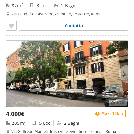
2
82m
3 Loc
2 Bagni
Via Dandolo, Trastevere, Aventino, Testaccio, Roma
Contatta
1
/20
4.000€
Máx. 10km
2
205m
5 Loc
2 Bagni
Via Goffredo Mameli, Trastevere, Aventino, Testaccio, Roma