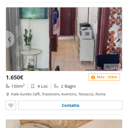
1
/13
1.650€
Máx. 10km
2
100m
4 Loc
2 Bagni
Viale Aurelio Saffi, Trastevere, Aventino, Testaccio, Roma
Contatta