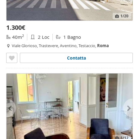
1
/20
1.300€
2
40m
2 Loc
1 Bagno
Viale Glorioso, Trastevere, Aventino, Testaccio,
Roma
Contatta
1
/12