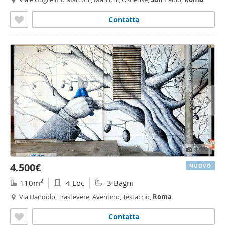
Contatta
1
/20
4.500€
NUOVO
2
110m
4 Loc
3 Bagni
Via Dandolo, Trastevere, Aventino, Testaccio,
Roma
Contatta