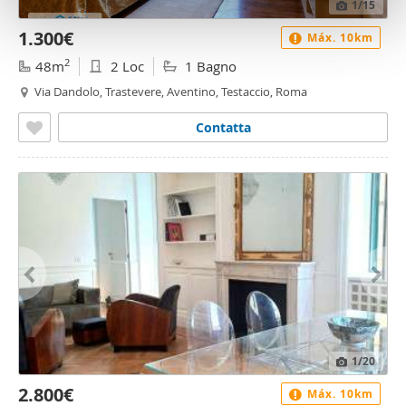
1
/15
con altre informazioni che ha fornito loro o che hanno
1.300€
raccolto dal suo utilizzo dei loro servizi.
Máx. 10km
2
48m
2 Loc
1 Bagno
Via Dandolo, Trastevere, Aventino, Testaccio, Roma
Contatta
1
/20
2.800€
Máx. 10km