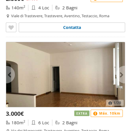
2
140m
4 Loc
2 Bagni
Viale di Trastevere, Trastevere, Aventino, Testaccio, Roma
Contatta
1
/20
3.000€
Máx. 10km
EXTRA
2
180m
6 Loc
2 Bagni
Via dei Marescotti, Trastevere, Aventino, Testaccio, Roma