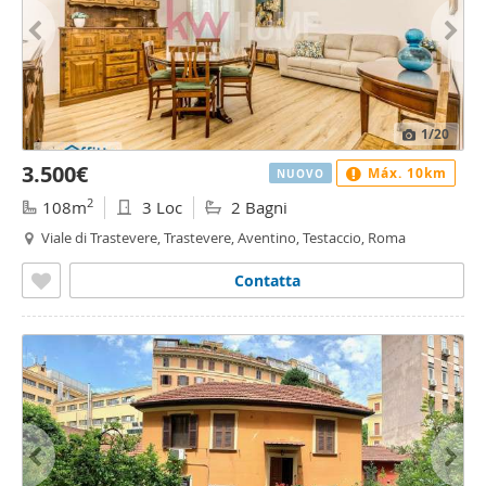
1
/20
3.500€
Máx. 10km
NUOVO
2
108m
3 Loc
2 Bagni
Viale di Trastevere, Trastevere, Aventino, Testaccio, Roma
Contatta