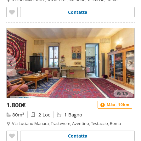
Contatta
1
/6
1.800€
Máx. 10km
2
80m
2 Loc
1 Bagno
Via Luciano Manara, Trastevere, Aventino, Testaccio, Roma
Contatta