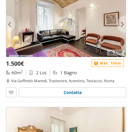
1
/20
1.500€
Máx. 10km
2
60m
2 Loc
1 Bagno
Via Goffredo Mameli, Trastevere, Aventino, Testaccio, Roma
Contatta