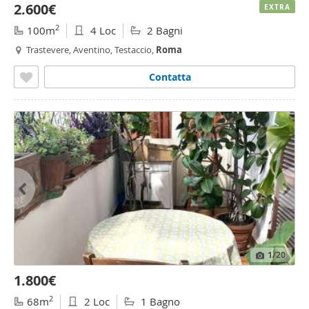
2.600€
EXTRA
2
100m
4 Loc
2 Bagni
Trastevere, Aventino, Testaccio,
Roma
Contatta
1
/20
1.800€
2
68m
2 Loc
1 Bagno