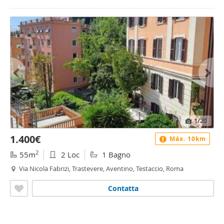
1
/20
1.400€
Máx. 10km
2
55m
2 Loc
1 Bagno
Via Nicola Fabrizi, Trastevere, Aventino, Testaccio, Roma
Contatta