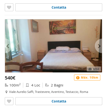
Contatta
1
/14
540€
Máx. 10km
2
100m
4 Loc
2 Bagni
Viale Aurelio Saffi, Trastevere, Aventino, Testaccio, Roma
Contatta