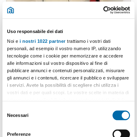
Uso responsabile dei dati
1
/9
Noi e
i nostri 1022 partner
trattiamo i vostri dati
1.300€
Máx. 10km
personali, ad esempio il vostro numero IP, utilizzando
2
30m
2 Loc
1 Bagno
tecnologie come i cookie per memorizzare e accedere
alle informazioni sul vostro dispositivo al fine di
Via Emilio Morosini, Trastevere, Aventino, Testaccio, Roma
pubblicare annunci e contenuti personalizzati, misurare
Contatta
gli annunci e i contenuti, ricercare il pubblico e sviluppare
i servizi. Avete la possibilità di scegliere chi utilizza i
vostri dati e per quali scopi. Le vostre scelte in materia di
privacy sono applicabili solo su questa proprietà digitale
in cui avete effettuato le vostre scelte. È possibile
S
modificare o revocare il proprio consenso in qualsiasi
Necessari
e
momento dalla Dichiarazione sui cookie o facendo clic
l
sull'icona di attivazione della privacy.
e
Preferenze