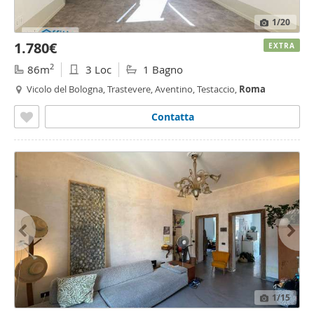
1
/20
1.780€
EXTRA
2
86m
3 Loc
1 Bagno
Vicolo del Bologna, Trastevere, Aventino, Testaccio,
Roma
Contatta
1
/15