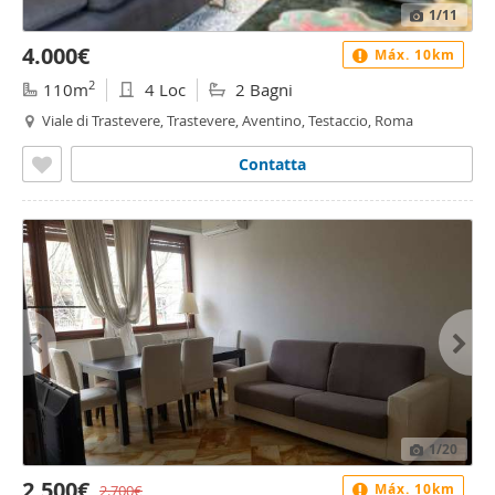
1
/11
4.000€
Máx. 10km
2
110m
4 Loc
2 Bagni
Viale di Trastevere, Trastevere, Aventino, Testaccio, Roma
Contatta
1
/20
2.500€
Máx. 10km
2.700€