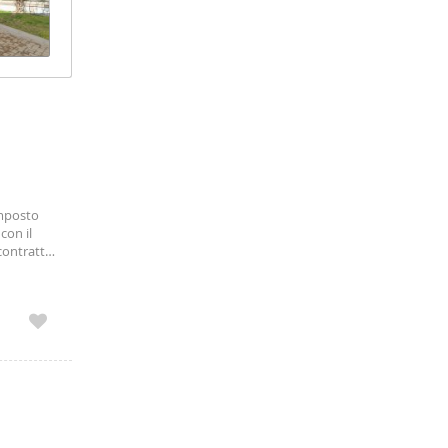
omposto
con il
 contratto
olinea