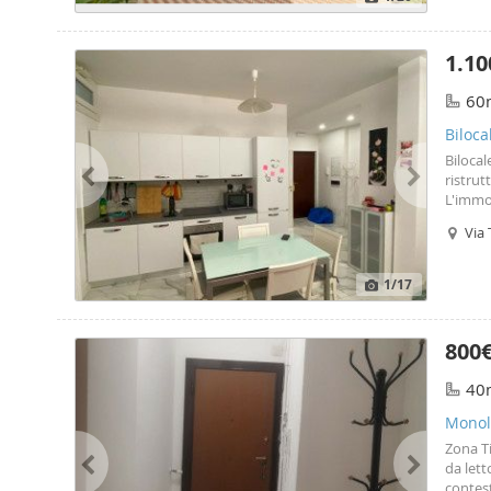
1.10
60
Biloca
Bilocal
ristrut
L'immo
angolo 
Via 
ideale 
1
/17
800
40
Monolo
Zona T
da lett
contest