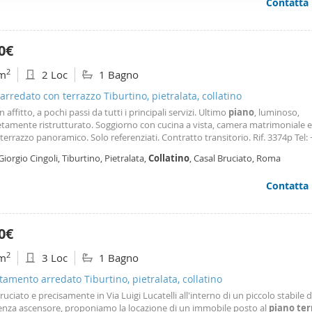
Contatta
ffico. Condividiamo inoltre informazioni sul modo in cui utilizza il 
 occupano di analisi dei dati web, pubblicità e social media, i qual
azioni che ha fornito loro o che hanno raccolto dal suo utilizzo d
0€
2
m
2 Loc
1 Bagno
 arredato con terrazzo Tiburtino, pietralata, collatino
in affitto, a pochi passi da tutti i principali servizi. Ultimo
piano
, luminoso,
tamente ristrutturato. Soggiorno con cucina a vista, camera matrimoniale 
errazzo panoramico. Solo referenziati. Contratto transitorio. Rif. 3374p Tel: 
9 Penthouse for rent, just steps from all the main amenities. Top floor, bri
Giorgio Cingoli, Tiburtino, Pietralata,
Collatino
, Casal Bruciato, Roma
tely renovated. Living room with
Contatta
0€
2
m
3 Loc
1 Bagno
amento arredato Tiburtino, pietralata, collatino
ruciato e precisamente in Via Luigi Lucatelli all'interno di un piccolo stabile di
senza ascensore, proponiamo la locazione di un immobile posto al
piano
ter