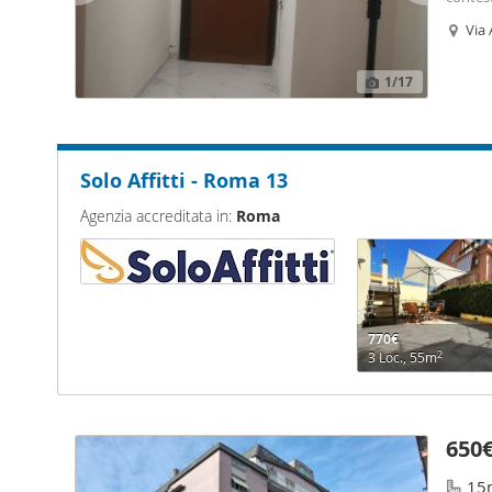
trova p
Via 
disponi
4+4. Si
opportu
1
/17
Astener
Solo Affitti - Roma 13
Agenzia accreditata in:
Roma
770€
2
3 Loc., 55m
650
15