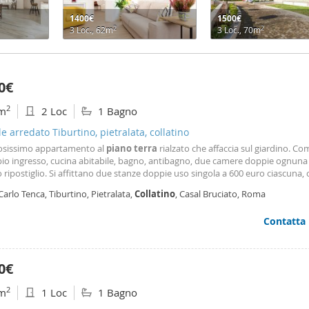
1400€
1500€
2
2
3 Loc., 62m
3 Loc., 70m
0€
2
m
2 Loc
1 Bagno
le arredato Tiburtino, pietralata, collatino
sissimo appartamento al
piano
terra
rialzato che affaccia sul giardino. C
io ingresso, cucina abitabile, bagno, antibagno, due camere doppie ognuna 
 ripostiglio. Si affittano due stanze doppie uso singola a 600 euro ciascuna,
r intero appartamento a 1200 euro al mese spese escluse a due passi dal cap
Carlo Tenca, Tiburtino, Pietralata,
Collatino
, Casal Bruciato, Roma
utobus che porta alla stazione tiburtina e a villa borghese
Contatta
0€
2
m
1 Loc
1 Bagno