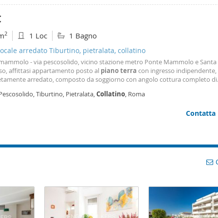
€
2
m
1 Loc
1 Bagno
cale arredato Tiburtino, pietralata, collatino
mammolo - via pescosolido, vicino stazione metro Ponte Mammolo e Santa 
so, affittasi appartamento posto al
piano
terra
con ingresso indipendente,
tamente arredato, composto da soggiorno con angolo cottura completo di
domestici, letto matrimoniale e lavatrice. Bagno con box doccia e areatore.
Pescosolido, Tiburtino, Pietralata,
Collatino
, Roma
damento con pompa di calore caldo freddo. Prezzo richiesto
Contatta