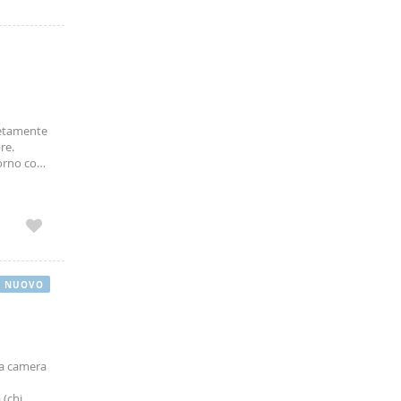
pletamente
re.
orno con
izioni,
NUOVO
ia camera
n
 (chi