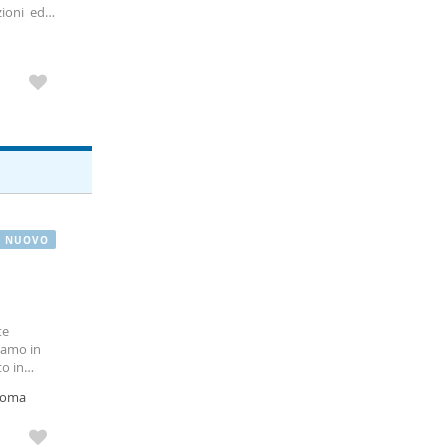
zioni ed è
servizio.
NUOVO
te
iamo in
o in
 edificio
 Roma