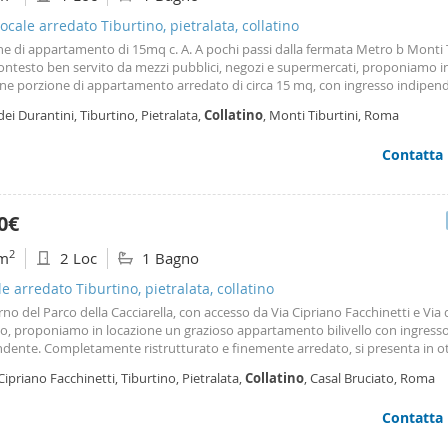
cale arredato Tiburtino, pietralata, collatino
e di appartamento di 15mq c. A. A pochi passi dalla fermata Metro b Monti T
contesto ben servito da mezzi pubblici, negozi e supermercati, proponiamo i
one porzione di appartamento arredato di circa 15 mq, con ingresso indipen
ile si trova al
piano
terra
ed è composto da una camera da letto, angolo c
dei Durantini, Tiburtino, Pietralata,
Collatino
, Monti Tiburtini, Roma
on cabina doccia. L'affaccio è interno, pertanto silenzioso e tranquillo. Il co
o è 4+4 oppure transitorio 18 mesi rinnovabili.
Contatta
0€
2
m
2 Loc
1 Bagno
le arredato Tiburtino, pietralata, collatino
erno del Parco della Cacciarella, con accesso da Via Cipriano Facchinetti e Via 
to, proponiamo in locazione un grazioso appartamento bilivello con ingress
ndente. Completamente ristrutturato e finemente arredato, si presenta in o
oni ed è pronto per essere abitato. Gli ambienti sono così distribuiti: soggi
Cipriano Facchinetti, Tiburtino, Pietralata,
Collatino
, Casal Bruciato, Roma
al
piano
terra
e zona notte al
Contatta