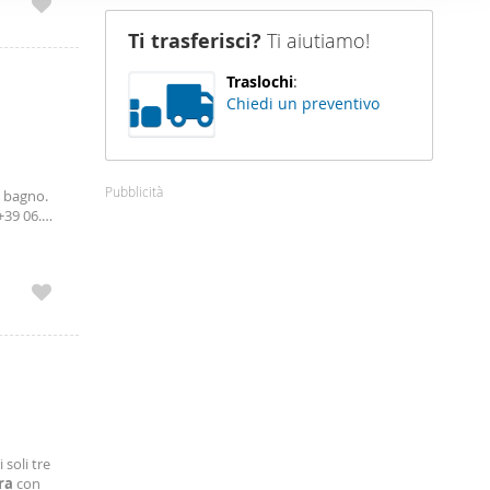
nostro sito
Ti trasferisci?
Ti aiutiamo!
i potrebbero
ei loro
Traslochi
:
Chiedi un preventivo
Pubblicità
e bagno.
+39 06.
ght, and
 soli tre
ra
con