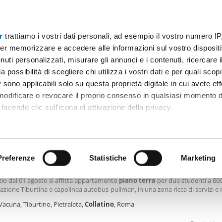
r
trattiamo i vostri dati personali, ad esempio il vostro numero IP
Prezzo
Superficie
Locali
Più filtri - 1
er memorizzare e accedere alle informazioni sul vostro dispositiv
uti personalizzati, misurare gli annunci e i contenuti, ricercare i
terra collatina Roma
a possibilità di scegliere chi utilizza i vostri dati e per quali scop
 sono applicabili solo su questa proprietà digitale in cui avete eff
Ordine Mioaffitto
 modificare o revocare il proprio consenso in qualsiasi momento d
facendo clic sull'icona di attivazione della privacy.
€
remmo anche:
2
m
2 Loc
1 Bagno
ni sulla tua posizione geografica, con un'approssimazione di qu
positivo, scansionandolo attivamente alla ricerca di caratteristiche
Preferenze
Statistiche
Marketing
le arredato Tiburtino, pietralata, collatino
tudenti fuori sede contratto dal 01 agosto 2026-contratto 12 mesi(no periodi
zio dal 01 agosto si affitta appartamento
piano
terra
per due studenti a 80
 elaborati i tuoi dati personali e imposta le tue preferenze nell
tazione Tiburtina e capolinea autobus-pullman, in una zona ricca di servizi e 
 ritirare il tuo consenso in qualsiasi momento dalla Dichiarazion
rto, ottimamente collegato con Sapienza Università di Roma (autobus ) arre
Vacuna, Tiburtino, Pietralata,
Collatino
, Roma
so in: ingresso, ampia
rsonalizzare contenuti ed annunci, per fornire funzionalità dei so