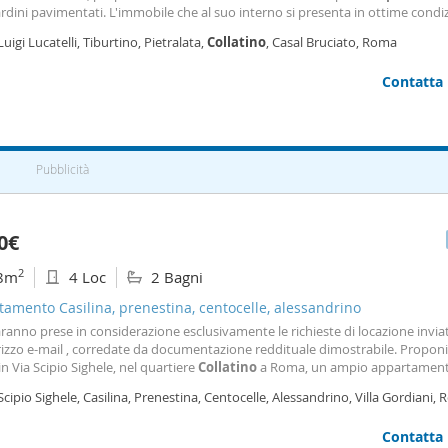
rdini pavimentati. L'immobile che al suo interno si presenta in ottime condi
o da un soggiorno a vista, due camere da letto, una cucina abitabile ed un 
Luigi Lucatelli, Tiburtino, Pietralata,
Collatino
, Casal Bruciato, Roma
ta la proprietà un
Contatta
Pubblicità
0€
2
8m
4 Loc
2 Bagni
amento Casilina, prenestina, centocelle, alessandrino
aranno prese in considerazione esclusivamente le richieste di locazione invia
irizzo e-mail , corredate da documentazione reddituale dimostrabile. Propon
 in Via Scipio Sighele, nel quartiere
Collatino
a Roma, un ampio appartament
stato. Situato al
piano
terra
rialzato (con affaccio come primo
piano
) di un
Scipio Sighele, Casilina, Prenestina, Centocelle, Alessandrino, Villa Gordiani,
ina di 8 piani totali dotato di
Contatta