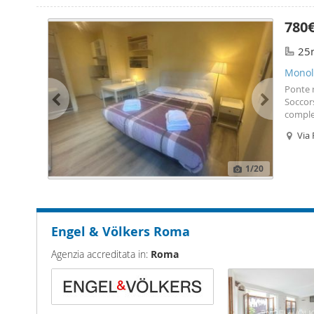
780
25
Monolo
Ponte 
Soccor
comple
elettro
Via 
Riscal
1
/20
Engel & Völkers Roma
Agenzia accreditata in:
Roma