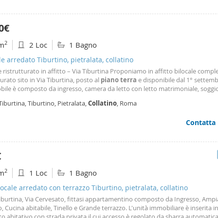
0€
2
m
2 Loc
1 Bagno
le arredato Tiburtino, pietralata, collatino
e ristrutturato in affitto – Via Tiburtina Proponiamo in affitto bilocale com
turato sito in Via Tiburtina, posto al
piano
terra
e disponibile dal 1° settemb
bile è composto da ingresso, camera da letto con letto matrimoniale, soggi
cottura, comodo ripostiglio e bagno. La soluzione si presenta in ottime cond
Tiburtina, Tiburtino, Pietralata,
Collatino
, Roma
per chi cerca un ambiente
Contatta
€
2
m
1 Loc
1 Bagno
cale arredato con terrazzo Tiburtino, pietralata, collatino
iburtina, Via Cervesato, fittasi appartamentino composto da Ingresso, Amp
o, Cucina abitabile, Tinello e Grande terrazzo. L'unità immobiliare è inserita i
o abitativo con strada privata il cui accesso è regolato da sbarra automatica