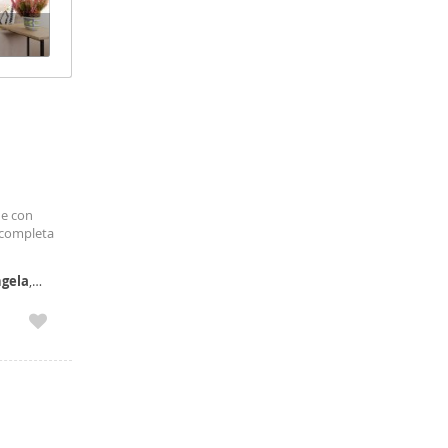
ne con
 completa
gela
,