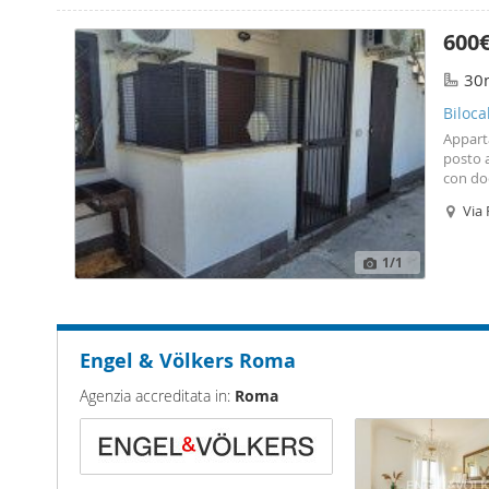
600
30
Biloca
Apparta
posto 
con doc
per ste
Via 
all'int
vi è po
transit
1
/1
Engel & Völkers Roma
Agenzia accreditata in:
Roma