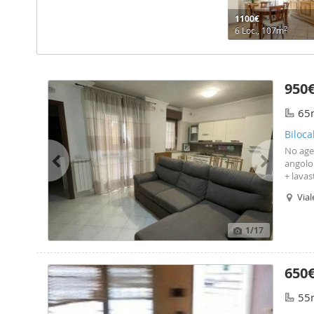
1100€
2
6 Loc., 107m
950
65
Biloca
No age
angolo
+ lavas
dimost
Vial
Pon
1
/17
650
55