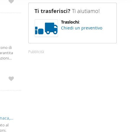
nostro sito
Ti trasferisci?
Ti aiutiamo!
i potrebbero
ei loro
Traslochi
:
Chiedi un preventivo
tono di
Pubblicità
arantita
nzioni
icino alle
a dai
e non
naca,
to al
oni.