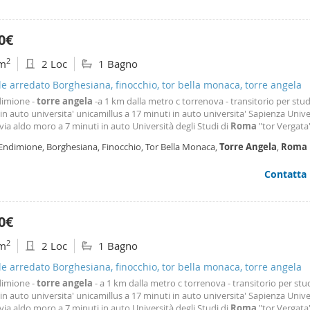
0€
2
m
2 Loc
1 Bagno
le arredato Borghesiana, finocchio, tor bella monaca, torre angela
dimione -
torre
angela
-a 1 km dalla metro c torrenova - transitorio per stud
in auto universita' unicamillus a 17 minuti in auto universita' Sapienza Unive
via aldo moro a 7 minuti in auto Università degli Studi di
Roma
"tor Vergata"
a, 90 Affittasi appartamento piano terra a soli studenti contratto transitori
 Endimione, Borghesiana, Finocchio, Tor Bella Monaca,
Torre
Angela
,
Roma
amento di 70 mq max 2 studenti
Contatta
0€
2
m
2 Loc
1 Bagno
le arredato Borghesiana, finocchio, tor bella monaca, torre angela
dimione -
torre
angela
- a 1 km dalla metro c torrenova - transitorio per stu
in auto universita' unicamillus a 17 minuti in auto universita' Sapienza Unive
via aldo moro a 7 minuti in auto Università degli Studi di
Roma
"tor Vergata"