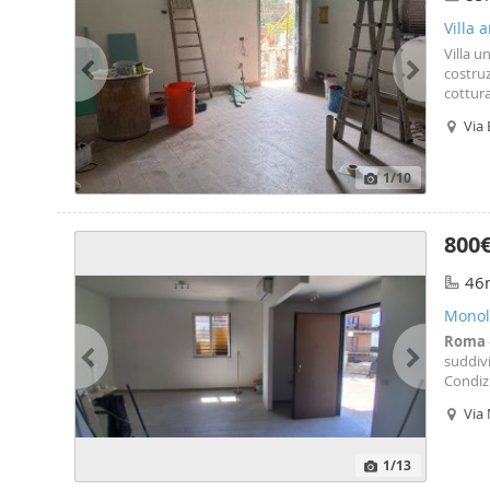
Villa 
Villa u
costru
cottur
blindat
Via
1
/10
800
46
Monolo
Roma
suddiv
Condizi
Via
Cen
1
/13