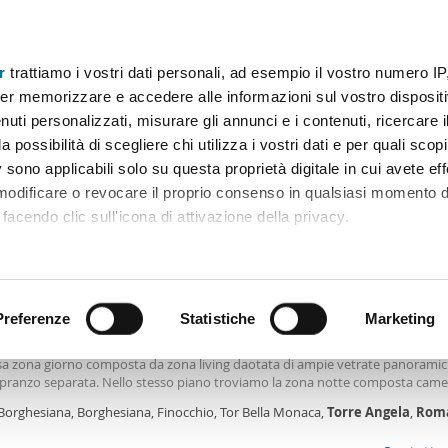
r
trattiamo i vostri dati personali, ad esempio il vostro numero IP
Prezzo
Superficie
Locali
Più filtri - 1
er memorizzare e accedere alle informazioni sul vostro dispositiv
uti personalizzati, misurare gli annunci e i contenuti, ricercare i
ino torre angela roma Roma
a possibilità di scegliere chi utilizza i vostri dati e per quali scop
 sono applicabili solo su questa proprietà digitale in cui avete eff
Ordine Mioaffitto
 modificare o revocare il proprio consenso in qualsiasi momento d
facendo clic sull'icona di attivazione della privacy.
0€
remmo anche:
2
0m
4 Loc
2 Bagni
ni sulla tua posizione geografica, con un'approssimazione di qu
positivo, scansionandolo attivamente alla ricerca di caratteristiche
Preferenze
Statistiche
Marketing
arredata Borghesiana, finocchio, tor bella monaca, torre angela
ndente e circondata dal proprio
giardino
su tre lati. Internamente troviamo
osa zona giorno composta da zona living daotata di ampie vetrate panorami
 elaborati i tuoi dati personali e imposta le tue preferenze nell
 pranzo separata. Nello stesso piano troviamo la zona notte composta came
 ritirare il tuo consenso in qualsiasi momento dalla Dichiarazion
atrimoniale, una camera singola ed infine un bagno finestrato con doccia.
 Borghesiana, Borghesiana, Finocchio, Tor Bella Monaca,
Torre
Angela
,
Rom
endo tramite una scala in legno si giunge al piano
rsonalizzare contenuti ed annunci, per fornire funzionalità dei so