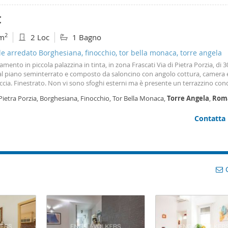
€
2
m
2 Loc
1 Bagno
le arredato Borghesiana, finocchio, tor bella monaca, torre angela
mento in piccola palazzina in tinta, in zona Frascati Via di Pietra Porzia, di 
al piano seminterrato e composto da saloncino con angolo cottura, camera
cia. Finestrato. Non vi sono sfoghi esterni ma è presente un terrazzino co
ndere. L'immobile sarà pronto per i primi di Agosto, tutto arredato; si trova
Pietra Porzia, Borghesiana, Finocchio, Tor Bella Monaca,
Torre
Angela
,
Rom
erno del Ristorante "la Vecchia Locanda". Con posto auto scoperto di pertin
ssibilità di mettervi residenza in quanto verrà effettuato un contratto di tipo
Contatta
orio.