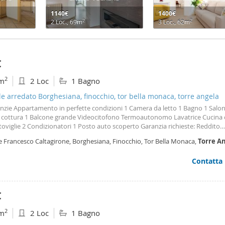
1140€
1400€
2
2
2 Loc., 69m
3 Loc., 62m
€
2
m
2 Loc
1 Bagno
le arredato Borghesiana, finocchio, tor bella monaca, torre angela
nzie Appartamento in perfette condizioni 1 Camera da letto 1 Bagno 1 Salo
 cottura 1 Balcone grande Videocitofono Termoautonomo Lavatrice Cucina
toviglie 2 Condizionatori 1 Posto auto scoperto Garanzia richieste: Reddito
rabile Deposito 2 mensilità no agenzie
e Francesco Caltagirone, Borghesiana, Finocchio, Tor Bella Monaca,
Torre
An
te di Nona,
Roma
Contatta
€
2
m
2 Loc
1 Bagno