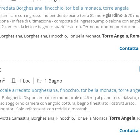
arredata Borghesiana, finocchio, tor bella monaca, torre angela
nifamiliare con ingresso indipendente piano terra 85 mq +
giardino
di 70 mq
zione - in fase di ultimazione - composta da ingresso,ampio salone con ango
a,2 camere da letto e bagno + spazio esterno. Termoautonomo,portoncino
o,grate di sicurezza. Posto auto privato
 Borghesiana, Borghesiana, Finocchio, Tor Bella Monaca,
Torre
Angela
,
Rom
Contatta
€
2
m
1 Loc
1 Bagno
cale arredato Borghesiana, finocchio, tor bella monaca, torre ange
- Bolognetta Disponiamo di un monolocale di 46 mq al piano terra rialzato, c
iso soggiorno camera con angolo cottura, bagno finestrato. Ristrutturato.
onatori. Solo referenziati con redditi dimostrabili.
 Motta Camastra, Borghesiana, Finocchio, Tor Bella Monaca,
Torre
Angela
, 
cia,
Roma
Contatta