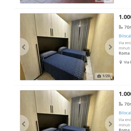
1.00
70
Biloca
Via en
minuti 
Roma
Cracovi
Via
Appart
1
/20
1.00
70
Biloca
Via en
minuti 
Roma