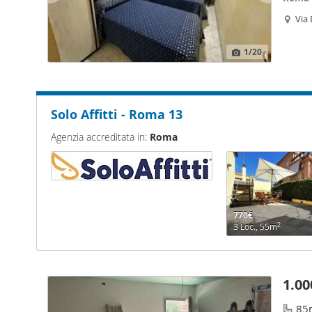
Cracovi
Via
Appart
1
/20
Solo Affitti - Roma 13
Agenzia accreditata in:
Roma
770€
2
3 Loc., 55m
1.00
85