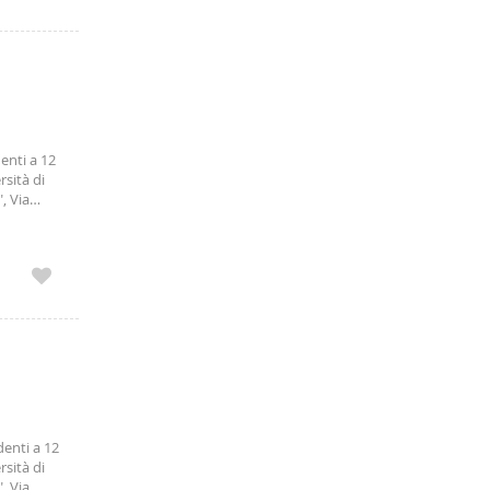
enti a 12
rsità di
, Via
o
denti a 12
rsità di
, Via