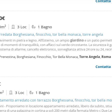
Contatta
ffico. Condividiamo inoltre informazioni sul modo in cui utilizza il 
 occupano di analisi dei dati web, pubblicità e social media, i qual
azioni che ha fornito loro o che hanno raccolto dal suo utilizzo d
0€
2
0m
3 Loc
1 Bagno
arredata Borghesiana, finocchio, tor bella monaca, torre angela
avimenti in pietra e legno. All’Esterno, un ampio
giardino
e un patio permet
di momenti di tranquillità, con affacci sul verde circostante. La sicurezza è g
istema di allarme, cancello elettronico, sorveglianza attiva 24 ore su 24, reci
che e porte blindate. La posizione è comoda e ben collegata: la casa si trova v
Prenestina, Borghesiana, Finocchio, Tor Bella Monaca,
Torre
Angela
,
Roma
ali arterie di collegamento di
Roma
e a un’area commerciale, ed è ben servit
pubblici. Le presenti informazioni e planimetrie sono meramente indicative 
Contatta
iscono elementi contrattuali.
€
2
m
3 Loc
1 Bagno
amento arredato con terrazzo Borghesiana, finocchio, tor bella mo
angela
ni - Proponiamo in locazione appartamento arredato, libero da subito, situa
erra di una palazzina in cortina a soli 200 metri dalla fermata Metro c Due Le