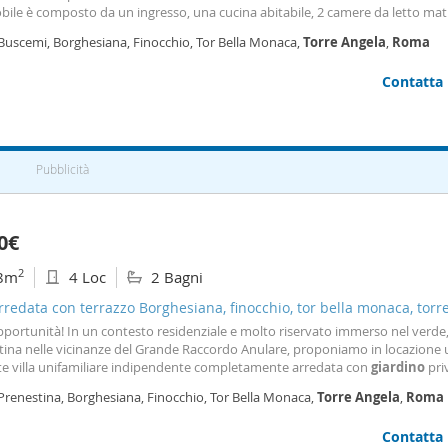
bile è composto da un ingresso, una cucina abitabile, 2 camere da letto mat
gno. Completa la proprietà una corte privata pavimentata, ideale per trasc
 Buscemi, Borghesiana, Finocchio, Tor Bella Monaca,
Torre
Angela
,
Roma
i all'aperto in totale privacy. L'appartamento è dotato di riscaldamento a
zzatori ed è completamente arredato. Spese condominiali incluse nel canone
Contatta
 esclusivamente a persone referenziate con redditi dimostrabili. Immobile ge
vamente da realcasa - Dove i sogni abitano. Le presenti informazioni non
uiscono elemento contrattuale.
Pubblicità
0€
2
8m
4 Loc
2 Bagni
arredata con terrazzo Borghesiana, finocchio, tor bella monaca, torr
portunità! In un contesto residenziale e molto riservato immerso nel verde, 
tina nelle vicinanze del Grande Raccordo Anulare, proponiamo in locazione
te villa unifamiliare indipendente completamente arredata con
giardino
pri
tà si sviluppa su un unico livello e offre una superficie generosa e luminosa,
Prenestina, Borghesiana, Finocchio, Tor Bella Monaca,
Torre
Angela
,
Roma
miglie che cercano comfort
Contatta