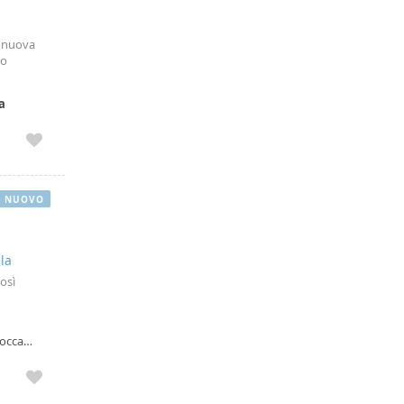
 nuova
lo
a
NUOVO
la
osì
Rocca