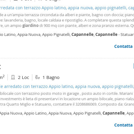
arredata con terrazzo Appio latino, appia nuova, appio pignatelli, c
de a un'ampia terrazza circondata da alberi e piante, bagno con doccia; pian
re: lavanderia, bagno, locale caldaia e ripostiglio. A completare questa splen
are, un ampio
giardino
di 900 mq con piante, alberi e zona pranzo esterna. Q
eale per chi ama vivere in campagna e ha bisogno di un facile accesso alla citt
o Latino, Appia Nuova, Appio Pignatelli,
Capannelle
,
Capannelle
- Statuar
 di un'opportunità davvero
Contatta
€
2
m
2 Loc
1 Bagno
le arredato con terrazzo Appio latino, appia nuova, appio pignatelli
nelle
ilocale con terrazzino posto moto in garage , posto auto in cortile. Mariani
Investments è lieta di presentarvi in locazione un ampio bilocale, piano rialza
 tra Quarto Miglio e Statuario, contattare il 3208686069. Composto da: Gra
 con ampio angolo cottura separato da un muretto, 1 camera da letto, bagn
 Appia Nuova, Appio Latino, Appia Nuova, Appio Pignatelli,
Capannelle
, App
ato con box doccia, e comodo terrazzino loggiato, con accesso dalla zona gi
dio - Statuario,
Roma
arredata. Posto auto nel cortile condominiale e posto moto bici in garage. 
Contatta
na di recente costruzione, grate alle finestre, porta blindata, infissi con dopp
iere, termo autonomo, videocitofono. Contratto 4+4, no cedolare secca, 2 me