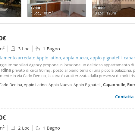
1200€
1300€
2
2
4 Loc., 100m
3 Loc., 120m
0€
2
m
3 Loc
1 Bagno
amento arredato Appio latino, appia nuova, appio pignatelli, capa
ergie Immobiliari Agency propone in locazione un delizioso appartamento d
ardino
privato di circa 80 mq , posto al piano terra di una piccola palazzina, p
mente in via Carlo Denina, la zona è caratterizzata dalla presenza di molti ris
upermercati e al bellissimo parco della Caffarella, vicino anche alla metropo
Carlo Denina, Appio Latino, Appia Nuova, Appio Pignatelli,
Capannelle
,
Ro
di Colli Albani
Contatta
0€
2
m
2 Loc
1 Bagno