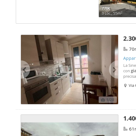
770€
2
3 Loc., 55m
2.30
70
Appart
La Sin
con
gi
precisa
pub e s
Via 
linea a 
1
/20
1.40
61