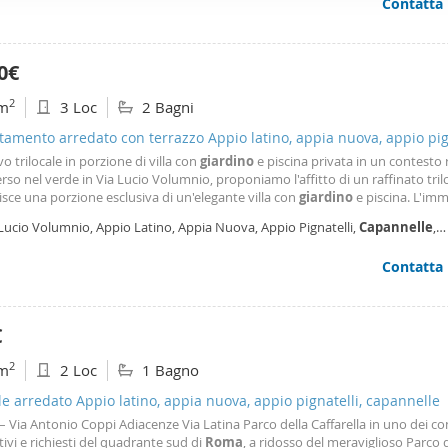
Contatta
ffico. Condividiamo inoltre informazioni sul modo in cui utilizza il 
 occupano di analisi dei dati web, pubblicità e social media, i qual
azioni che ha fornito loro o che hanno raccolto dal suo utilizzo d
0€
2
m
3 Loc
2 Bagni
amento arredato con terrazzo Appio latino, appia nuova, appio pign
nelle
vo trilocale in porzione di villa con
giardino
e piscina privata in un contesto 
so nel verde in Via Lucio Volumnio, proponiamo l'affitto di un raffinato tril
isce una porzione esclusiva di un'elegante villa con
giardino
e piscina. L'im
enta la sintesi perfetta tra l'indipendenza di una residenza prestigiosa e il c
Lucio Volumnio, Appio Latino, Appia Nuova, Appio Pignatelli,
Capannelle
,
sterni pensati
annelle
- Statuario,
Roma
Contatta
€
2
m
2 Loc
1 Bagno
le arredato Appio latino, appia nuova, appio pignatelli, capannelle
– Via Antonio Coppi Adiacenze Via Latina Parco della Caffarella in uno dei co
ivi e richiesti del quadrante sud di
Roma
, a ridosso del meraviglioso Parco 