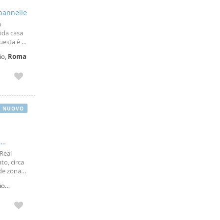
apannelle
o
dida casa
uesta è la
à. Si
io,
Roma
NUOVO
,
 Real
to, circa
nde zona
o
io
orno.
Elegante
io vetro,
si di