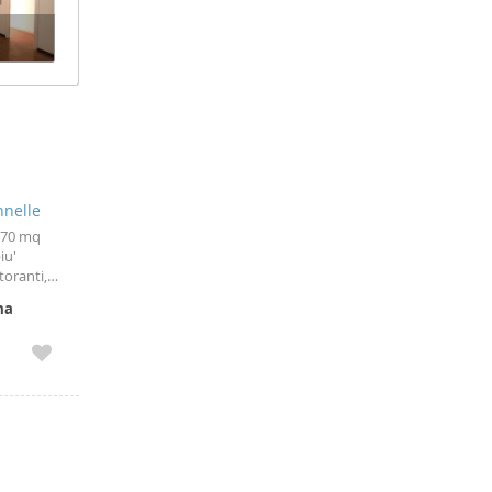
nnelle
i 70 mq
iu'
toranti,
litana
ma