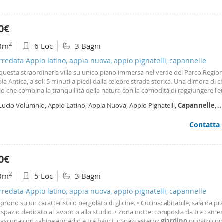
 cottura, per poi proseguire verso la zona notte composta da una confortev
da letto e un bagno ben rifinito. Gli affacci riservati sul parco alberato della v
iscina regalano una piacevole sensazione di quiete, freschezza e massima pri
0€
mento della giornata. Immerso nella cornice esclusiva dell'appia Antica, una
sidenziali più affascinanti e rinomate della capitale, l'immobile gode di una 
2
0m
6 Loc
3 Bagni
ica a due passi da Via Lucio Volumnio. Il contesto, celebre per la sua privacy,
nza delle sue dimore e le lussureggianti aree verdi, offre un'oasi di tranquillit
arredata Appio latino, appia nuova, appio pignatelli, capannelle
a dai principali servizi e collegamenti della città. Questa proprietà, disponibi
questa straordinaria villa su unico piano immersa nel verde del Parco Regio
re, è la scelta perfetta per professionisti o single alla ricerca di un'abitazion
pia Antica, a soli 5 minuti a piedi dalla celebre strada storica. Una dimora di 
e, riservata e dotata di comfort esclusivi. Le presenti informazioni e planim
io che combina la tranquillità della natura con la comodità di raggiungere l'eu
nte indicative e non costituiscono elementi contrattuali.
 di
Roma
in pochi minuti. Perfetta per chi ricerca uno stile di vita esclusivo e 
Lucio Volumnio, Appio Latino, Appia Nuova, Appio Pignatelli,
Capannelle
,
rietà si estende
annelle
- Statuario,
Roma
Contatta
0€
2
0m
5 Loc
3 Bagni
arredata Appio latino, appia nuova, appio pignatelli, capannelle
aprono su un caratteristico pergolato di glicine. • Cucina: abitabile, sala da p
 spazio dedicato al lavoro o allo studio. • Zona notte: composta da tre came
ciascuna con cabine armadio e tre bagni. • Spazi esterni:
giardino
privato co