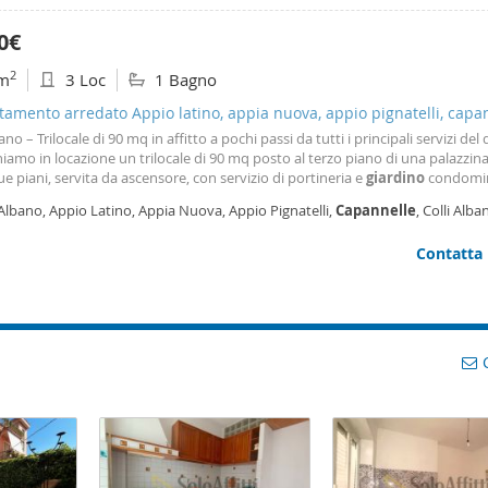
to oltre a mensilità entrante. Canone mensile € 950, Condominio 70 euro men
as, ama da intestarsi. Disponibile dal 1 settembre 2026, ma visionabile dal 6 
0€
assimo per una coppia --esclusivamente ad inquilini referenziati ed in prese
o documentato e proporzionato al canone richiesto. Le presenti informazion
2
m
3 Loc
1 Bagno
etrie sono meramente indicative e non costituiscono elementi contrattuali. 
ni dell'annuncio sono a scopo puramente illustrativo.
amento arredato Appio latino, appia nuova, appio pignatelli, capa
ano – Trilocale di 90 mq in affitto a pochi passi da tutti i principali servizi del 
amo in locazione un trilocale di 90 mq posto al terzo piano di una palazzina 
ue piani, servita da ascensore, con servizio di portineria e
giardino
condomin
rtamento, in buone condizioni interne, è composto da ingresso, ampio sogg
Albano, Appio Latino, Appia Nuova, Appio Pignatelli,
Capannelle
, Colli Alba
abitabile, camera
Contatta