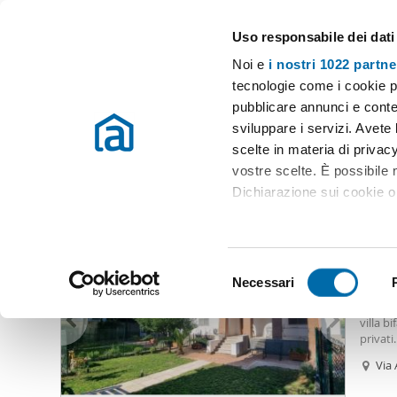
Uso responsabile dei dati
Case e appartamenti in affitto in tutta Italia
Noi e
i nostri 1022 partne
Roma
Scegli la zona
tecnologie come i cookie p
pubblicare annunci e conten
Inizio
Affitto Roma
Appartamenti Affitto Roma
Affitto giard
sviluppare i servizi. Avete l
scelte in materia di privacy
Affitto giardino capannelle roma Roma
(20 immobili)
vostre scelte. È possibile
Dichiarazione sui cookie o 
3.00
Con il tuo consenso, vor
15
raccogliere informazio
S
Identificare il tuo dis
Necessari
Villa 
e
(impronte digitali).
Mariani
l
villa b
Approfondisci come vengono
e
privati
dettagli
. Puoi modificare o
Contat
z
Via
giorno 
i
Clau
Utilizziamo i cookie per pe