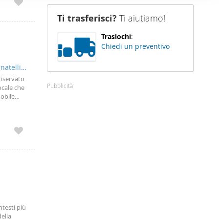
nostro sito
Ti trasferisci?
Ti aiutiamo!
i potrebbero
ei loro
Traslochi
:
Chiedi un preventivo
atelli,
riservato
Pubblicità
ocale che
mobile
omfort di
ntesti più
della