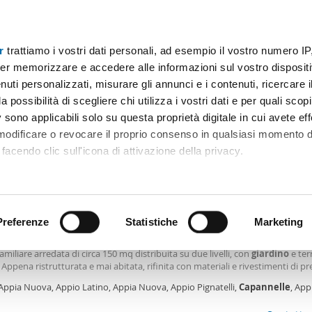
r
trattiamo i vostri dati personali, ad esempio il vostro numero IP
Prezzo
Superficie
Locali
Più filtri - 1
er memorizzare e accedere alle informazioni sul vostro dispositiv
uti personalizzati, misurare gli annunci e i contenuti, ricercare i
ino capannelle roma Roma
a possibilità di scegliere chi utilizza i vostri dati e per quali scop
 sono applicabili solo su questa proprietà digitale in cui avete eff
Ordine Mioaffitto
 modificare o revocare il proprio consenso in qualsiasi momento d
facendo clic sull'icona di attivazione della privacy.
0€
remmo anche:
2
0m
5 Loc
2 Bagni
ni sulla tua posizione geografica, con un'approssimazione di qu
positivo, scansionandolo attivamente alla ricerca di caratteristiche
Preferenze
Statistiche
Marketing
arredata con terrazzo Appio latino, appia nuova, appio pignatelli, c
 Real Estate Investments è lieta di presentarvi in locazione una splendida e 
ifamiliare arredata di circa 150 mq distribuita su due livelli, con
giardino
e ter
 elaborati i tuoi dati personali e imposta le tue preferenze nell
. Appena ristrutturata e mai abitata, rifinita con materiali e rivestimenti di pr
 ritirare il tuo consenso in qualsiasi momento dalla Dichiarazion
tare il 3208686069 Composizione interna: Piano rialzato: Ampio Salone con 
 Appia Nuova, Appio Latino, Appia Nuova, Appio Pignatelli,
Capannelle
, App
e divani, grande cucina
dio - Statuario,
Roma
rsonalizzare contenuti ed annunci, per fornire funzionalità dei so