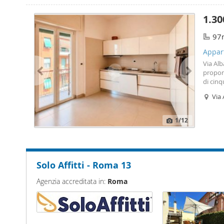
deposi
luce, g
1.30
2026. M
reddit
97
planim
immagi
Appart
Via Alb
proponi
di cinq
L'appa
Via 
cucina 
1
/12
Solo Affitti - Roma 13
Agenzia accreditata in:
Roma