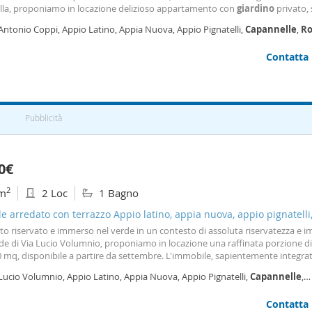
ella, proponiamo in locazione delizioso appartamento con
giardino
privato, 
onio Coppi, nelle immediate adiacenze di Via Latina. La zona rappresenta u
Antonio Coppi, Appio Latino, Appia Nuova, Appio Pignatelli,
Capannelle
,
R
rio tra natura e città
Contatta
Pubblicità
0€
2
m
2 Loc
1 Bagno
le arredato con terrazzo Appio latino, appia nuova, appio pignatelli
nelle
to riservato e immerso nel verde in un contesto di assoluta riservatezza e 
de di Via Lucio Volumnio, proponiamo in locazione una raffinata porzione di v
0 mq, disponibile a partire da settembre. L'immobile, sapientemente integra
erno di un'elegante residenza con parco e piscina, rappresenta la soluzione id
Lucio Volumnio, Appio Latino, Appia Nuova, Appio Pignatelli,
Capannelle
,
idera vivere nell'indipendenza e nel totale relax, usufruendo degli splendidi 
annelle
- Statuario,
Roma
urante le ore del giorno. L'appartamento offre una distribuzione degli spazi
Contatta
amente funzionale e razionale. L'ingresso introduce a un accogliente soggi