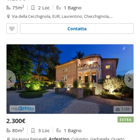
2
75m
2 Loc
1 Bagno
Via della Cecchignola, EUR, Laurentino, Checchignola,
Montagnola, Fonte Meravigliosa, Cecchignola - Giuliano Dalmata,
Roma
Contatta
1
/20
2.300€
EXTRA
2
80m
3 Loc
1 Bagno
Via Appia Pignatelli,
Ardeatino
, Colombo, Garbatella, Quarto