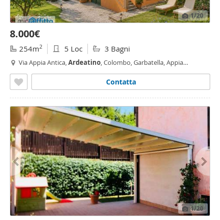
1
/20
8.000€
2
254m
5 Loc
3 Bagni
Via Appia Antica,
Ardeatino
, Colombo, Garbatella, Appia
Pignatelli, Roma
Contatta
1
/20