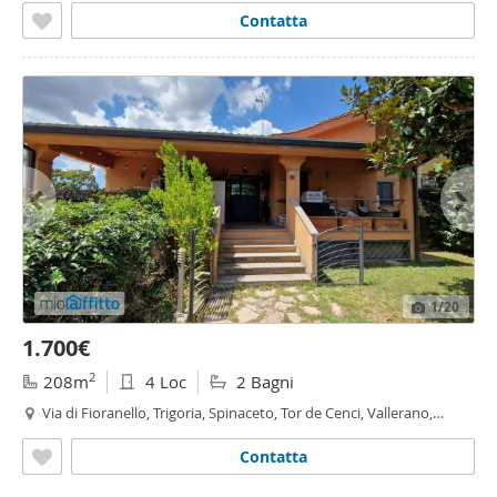
Roma
Contatta
1
/20
1.700€
2
208m
4 Loc
2 Bagni
Via di Fioranello, Trigoria, Spinaceto, Tor de Cenci, Vallerano,
Fioranello, Roma
Contatta