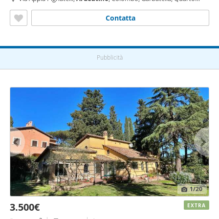
Miglio, Roma
Contatta
Pubblicità
1
/20
3.500€
EXTRA