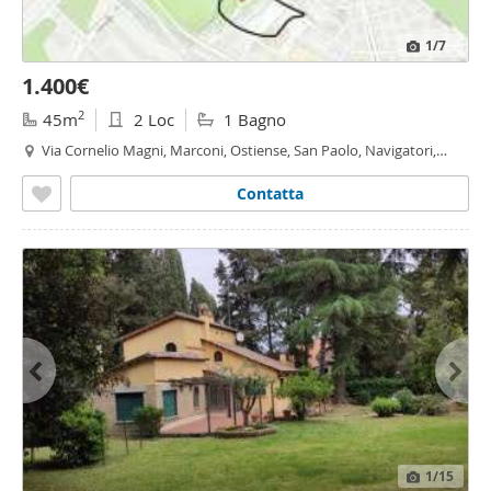
1
/7
1.400€
2
45m
2 Loc
1 Bagno
Via Cornelio Magni, Marconi, Ostiense, San Paolo, Navigatori,
Roma
Contatta
1
/15