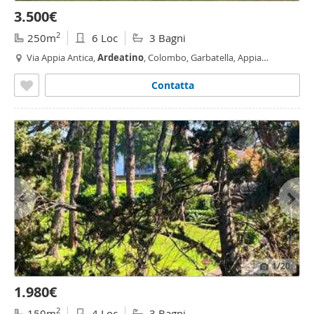
3.500€
2
250m
6 Loc
3 Bagni
Via Appia Antica,
Ardeatino
, Colombo, Garbatella, Appia
Pignatelli, Roma
Contatta
1
/20
1.980€
2
150m
4 Loc
3 Bagni