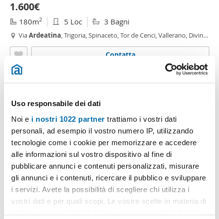
1.600€
2
180m
5 Loc
3 Bagni
Via
Ardeatina
, Trigoria, Spinaceto, Tor de Cenci, Vallerano, Divino
Amore, Roma
Contatta
Uso responsabile dei dati
Noi e
i nostri 1022 partner
trattiamo i vostri dati
personali, ad esempio il vostro numero IP, utilizzando
tecnologie come i cookie per memorizzare e accedere
alle informazioni sul vostro dispositivo al fine di
pubblicare annunci e contenuti personalizzati, misurare
gli annunci e i contenuti, ricercare il pubblico e sviluppare
1
/16
i servizi. Avete la possibilità di scegliere chi utilizza i
850€
vostri dati e per quali scopi. Le vostre scelte in materia di
2
privacy sono applicabili solo su questa proprietà digitale
39m
1 Loc
1 Bagno