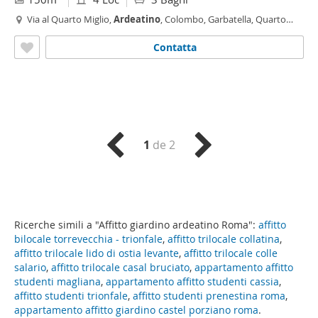
Via al Quarto Miglio,
Ardeatino
, Colombo, Garbatella, Quarto
Miglio, Roma
Contatta
1
de 2
Ricerche simili a "Affitto giardino ardeatino Roma":
affitto
bilocale torrevecchia - trionfale
,
affitto trilocale collatina
,
affitto trilocale lido di ostia levante
,
affitto trilocale colle
salario
,
affitto trilocale casal bruciato
,
appartamento affitto
studenti magliana
,
appartamento affitto studenti cassia
,
affitto studenti trionfale
,
affitto studenti prenestina roma
,
appartamento affitto giardino castel porziano roma
.