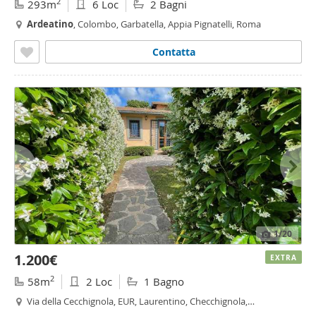
2
293m
6 Loc
2 Bagni
Ardeatino
, Colombo, Garbatella, Appia Pignatelli, Roma
Contatta
1
/20
1.200€
EXTRA
2
58m
2 Loc
1 Bagno
Via della Cecchignola, EUR, Laurentino, Checchignola,
Montagnola, Fonte Meravigliosa, Cecchignola - Giuliano Dalmata,