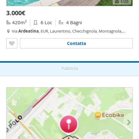
1
/20
3.000€
2
420m
6 Loc
4 Bagni
Via
Ardeatina
, EUR, Laurentino, Checchignola, Montagnola,
Fonte Meravigliosa, Tor Pagnotta, Roma
Contatta
Pubblicità