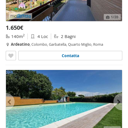
1
/20
1.650€
2
140m
4 Loc
2 Bagni
Ardeatino
, Colombo, Garbatella, Quarto Miglio, Roma
Contatta