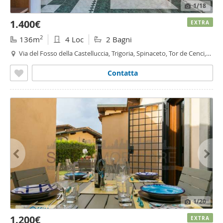
1
/18
1.400€
EXTRA
2
136m
4 Loc
2 Bagni
Via del Fosso della Castelluccia, Trigoria, Spinaceto, Tor de Cenci,
Vallerano, Castel di Leva, Roma
Contatta
1
/20
1.200€
EXTRA