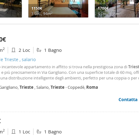
1150€
1700€
2
2
3 Loc., 94m
4 Loc., 135m
0€
2
m
2 Loc
1 Bagno
le Trieste , salario
incantevole appartamento in affitto si trova nella prestigiosa zona di
Tries
, e più precisamente in Via Garigliano. Con una superficie totale di 60 mq, of
 una distribuzione intelligente degli ambienti, perfetto per una coppia o per 
a vivere da solo con il massimo del comfort e della privacy. La proprietà è si
Garigliano,
Trieste
, Salario,
Trieste
- Coppedè,
Roma
iano di un edificio di cinque
Contatta
€
2
m
1 Loc
1 Bagno