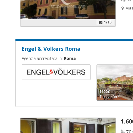
giorno,
Via 
ammode
1
/13
Engel & Völkers Roma
Agenzia accreditata in:
Roma
1100€
2
1 Loc., 40m
1.60
70