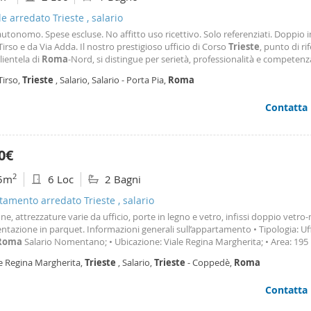
le arredato Trieste , salario
tonomo. Spese escluse. No affitto uso ricettivo. Solo referenziati. Doppio i
Tirso e da Via Adda. Il nostro prestigioso ufficio di Corso
Trieste
, punto di r
clientela di
Roma
-Nord, si distingue per serietà, professionalità e competenza.
rivolgono a noi, sono consapevoli di stabilire sin dall'inizio un rapporto chiar
Tirso,
Trieste
, Salario, Salario - Porta Pia,
Roma
assima lealtà e
Contatta
0€
2
5m
6 Loc
2 Bagni
amento arredato Trieste , salario
one, attrezzature varie da ufficio, porte in legno e vetro, infissi doppio vetro-
tazione in parquet. Informazioni generali sull’appartamento • Tipologia: Uffi
Roma
Salario Nomentano; • Ubicazione: Viale Regina Margherita; • Area: 195
 5; • Bagni: 2; • Piano: 4 5. Dotazioni Aria condizionata - Riscaldamento - Asce
le Regina Margherita,
Trieste
, Salario,
Trieste
- Coppedè,
Roma
e - Sala riunioni - Stanza archivio - Ripostiglio - Porta blindata - Wifi - Cablatu
zioni e visite contattare l’agenzia immobiliare Case Romane & Dimore Italiane
Contatta
Marco Brunelli 366. 2926116