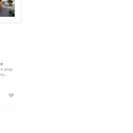
te
-
fre ampi
chi
tuata al