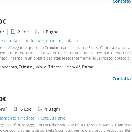
Contatta
ionale, alte provvigioni, possibilità di carriera.
ffico. Condividiamo inoltre informazioni sul modo in cui utilizza il 
 occupano di analisi dei dati web, pubblicità e social media, i qual
azioni che ha fornito loro o che hanno raccolto dal suo utilizzo d
0€
2
m
2 Loc
1 Bagno
le arredato con terrazzo Trieste , salario
re dell’elegante quartiere
Trieste
, a pochi passi da Piazza Caprera e precis
pennini, proponiamo in locazione un esclusivo appartamento di nuova realiz
tato, inserito in un prestigioso stabile recentemente riqualificato, dotato d
omuni, tra cui un’area coworking e una palestra condominiale. L’abitazione,
 Appennini,
Trieste
, Salario,
Trieste
- Coppedè,
Roma
rizzata da finiture di alto
Contatta
0€
2
5m
6 Loc
4 Bagni
amento arredato Trieste , salario
g: Vivi il futuro, oggi. 6 stanze da circa 25 metri 4 Bagni: 2 privati; 2 a servizio 
e consegna sempre disponibile Open day: ogni giorno previo preavviso Ben