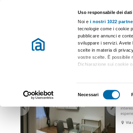
Uso responsabile dei dati
Case e appartamenti in affitto in tutta Italia
Noi e
i nostri 1022 partne
Roma
Scegli la zona
tecnologie come i cookie p
pubblicare annunci e conten
Inizio
Affitto Roma
Appartamenti Affitto Roma
Affitto di pre
sviluppare i servizi. Avete l
scelte in materia di privacy
Affitto di prestigio trieste roma Roma
(29 immobili)
vostre scelte. È possibile
Dichiarazione sui cookie o 
1.90
Con il tuo consenso, vor
81
raccogliere informazio
S
Identificare il tuo dis
Necessari
Appart
e
(impronte digitali).
Immobil
l
intere
Approfondisci come vengono
e
esperie
dettagli
. Puoi modificare o
parioli
z
Via 
farnesi
i
immobi
Utilizziamo i cookie per pe