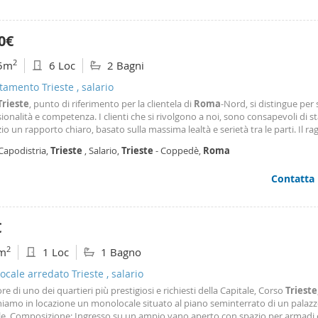
termediazione immobiliare da diversi anni, specializzata nel settore del comm
endite e nelle Locazioni di prestigio, cura inoltre Fondi immobiliari per conto
io clienti selezionato e fidelizzatosi nel tempo, rappresentato dai più noti b
0€
li ed internazionali che operano nel settore dell’abbigliamento, della profum
alzature e della ristorazione. In un’economia globale, la visione lungimirante e
2
5m
6 Loc
2 Bagni
ie di business innovative per un settore tradizionale e tradizionalista come
iliare, hanno permesso alla Società di Distinguersi. Collegato al gruppo vi 
amento Trieste , salario
essionisti altamente specializzati, nello specifico la Gala Group Real Estate m
Trieste
, punto di riferimento per la clientela di
Roma
-Nord, si distingue per 
zione della propria clientela molteplici figure professionali come gli architett
ionalità e competenza. I clienti che si rivolgono a noi, sono consapevoli di sta
parsi di progettazione, esecuzione, direzione lavori, curano anche ogni asp
izio un rapporto chiaro, basato sulla massima lealtà e serietà tra le parti. Il ra
 ed amministrativo. Le informazioni, le immagini e le planimetrie presenti nel
e dell'azienda attualmente copre l'intero tessuto urbano e l'interland periu
io sono...
Capodistria,
Trieste
, Salario,
Trieste
- Coppedè,
Roma
ta immobiliare è la
Contatta
€
2
m
1 Loc
1 Bagno
cale arredato Trieste , salario
re di uno dei quartieri più prestigiosi e richiesti della Capitale, Corso
Trieste
iamo in locazione un monolocale situato al piano seminterrato di un palaz
ile. Composizione: Ingresso su un ampio vano aperto con spazio per armadi