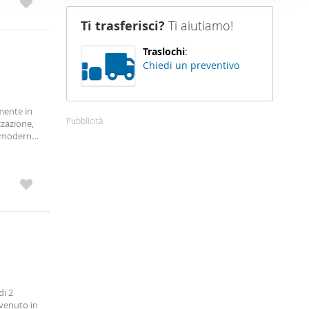
nostro sito
Ti trasferisci?
Ti aiutiamo!
i potrebbero
ei loro
Traslochi
:
Chiedi un preventivo
amente in
Pubblicità
zazione,
i moderni
di 2
venuto in