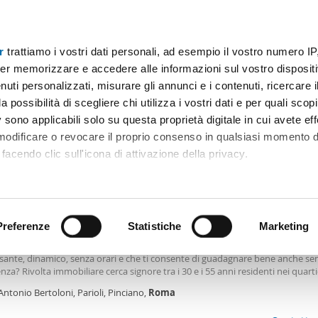
r
trattiamo i vostri dati personali, ad esempio il vostro numero IP
Prezzo
Superficie
Locali
Più filtri - 1
er memorizzare e accedere alle informazioni sul vostro dispositiv
uti personalizzati, misurare gli annunci e i contenuti, ricercare i
stigio trieste roma Roma
a possibilità di scegliere chi utilizza i vostri dati e per quali scop
 sono applicabili solo su questa proprietà digitale in cui avete eff
Ordine Mioaffitto
 modificare o revocare il proprio consenso in qualsiasi momento d
facendo clic sull'icona di attivazione della privacy.
0€
remmo anche:
2
m
3 Loc
1 Bagno
ni sulla tua posizione geografica, con un'approssimazione di qu
positivo, scansionandolo attivamente alla ricerca di caratteristiche
Preferenze
Statistiche
Marketing
amento arredato Parioli, pinciano
iare dal 1956 - Via degli Orti della Farnesina, 110 - 06 36308330 - - --- cerchi 
ssante, dinamico, senza orari e che ti consente di guadagnare bene anche se
 elaborati i tuoi dati personali e imposta le tue preferenze nell
nza? Rivolta immobiliare cerca signore tra i 30 e i 55 anni residenti nei quarti
 ritirare il tuo consenso in qualsiasi momento dalla Dichiarazion
, pinciano, vigna clara, cortina d'ampezzo, centro storico, prati,
trieste
, flami
Antonio Bertoloni, Parioli, Pinciano,
Roma
na, cassia, balduina e monte mario da avviare alla professione di consulente
liare. Formazione e affiancamento costante, ambiente giovane, familiare e
rsonalizzare contenuti ed annunci, per fornire funzionalità dei so