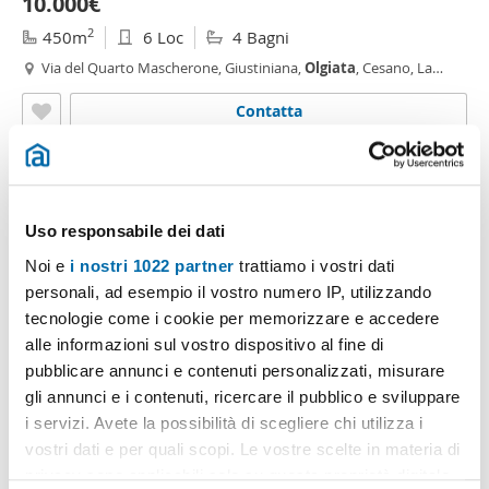
10.000€
2
450m
6 Loc
4 Bagni
Via del Quarto Mascherone, Giustiniana,
Olgiata
, Cesano, La
Storta, Roma
Contatta
Uso responsabile dei dati
Noi e
i nostri 1022 partner
trattiamo i vostri dati
personali, ad esempio il vostro numero IP, utilizzando
tecnologie come i cookie per memorizzare e accedere
alle informazioni sul vostro dispositivo al fine di
pubblicare annunci e contenuti personalizzati, misurare
1
/20
gli annunci e i contenuti, ricercare il pubblico e sviluppare
i servizi. Avete la possibilità di scegliere chi utilizza i
3.000€
vostri dati e per quali scopi. Le vostre scelte in materia di
2
270m
6 Loc
3 Bagni
privacy sono applicabili solo su questa proprietà digitale