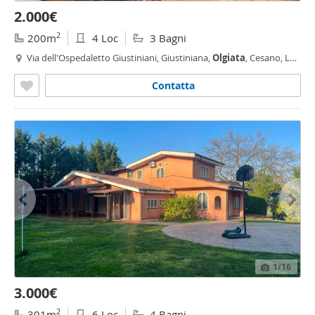
2.000€
2
200m
4 Loc
3 Bagni
Via dell'Ospedaletto Giustiniani, Giustiniana,
Olgiata
, Cesano, La
Giustiniana, Roma
Contatta
1
/16
3.000€
2
301m
6 Loc
4 Bagni