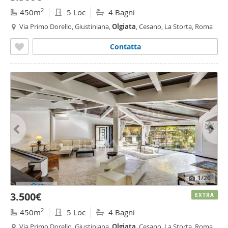
2
450m
5 Loc
4 Bagni
Via Primo Dorello, Giustiniana,
Olgiata
, Cesano, La Storta, Roma
Contatta
1
/20
3.500€
EXTRA
2
450m
5 Loc
4 Bagni
Via Primo Dorello, Giustiniana,
Olgiata
, Cesano, La Storta, Roma