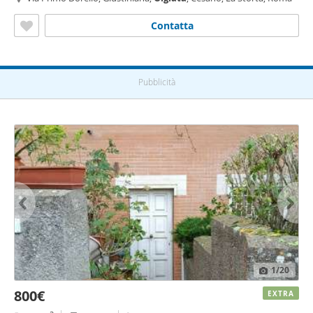
Contatta
Pubblicità
1
/20
800€
EXTRA