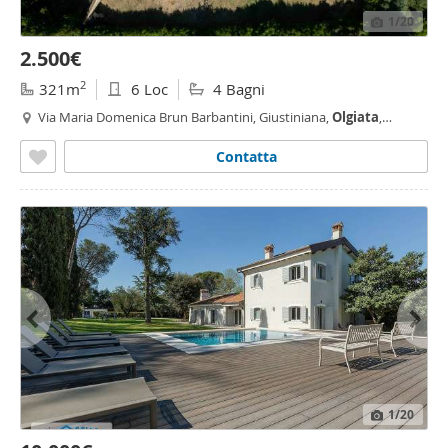
1
/20
2.500€
2
321m
6 Loc
4 Bagni
Via Maria Domenica Brun Barbantini, Giustiniana,
Olgiata
,
Cesano, La Storta, Roma
Contatta
1
/20