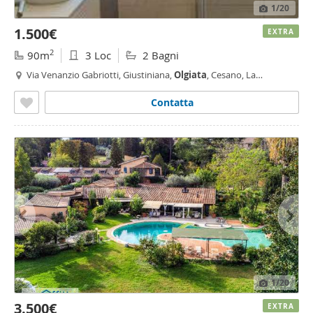
1
/20
1.500€
EXTRA
2
90m
3 Loc
2 Bagni
Via Venanzio Gabriotti, Giustiniana,
Olgiata
, Cesano, La
Giustiniana, Roma
Contatta
1
/20
3.500€
EXTRA