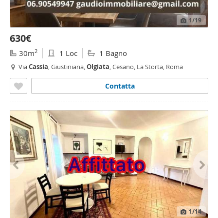
1
/19
630€
2
30m
1 Loc
1 Bagno
Via
Cassia
, Giustiniana,
Olgiata
, Cesano, La Storta, Roma
Contatta
1
/14