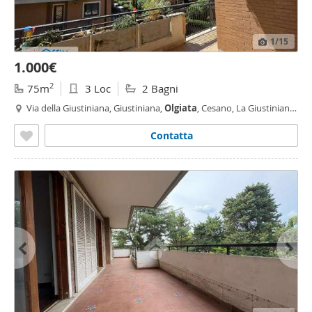
1
/15
1.000€
2
75m
3 Loc
2 Bagni
Via della Giustiniana, Giustiniana,
Olgiata
, Cesano, La Giustiniana,
Roma
Contatta