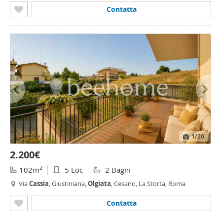
Contatta
1
/20
2.200€
2
102m
5 Loc
2 Bagni
Via
Cassia
, Giustiniana,
Olgiata
, Cesano, La Storta, Roma
Contatta