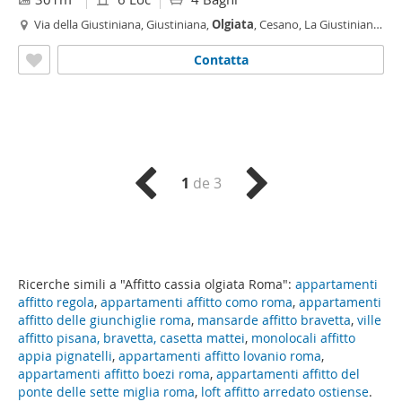
Via della Giustiniana, Giustiniana,
Olgiata
, Cesano, La Giustiniana,
Roma
Contatta
1
de 3
Ricerche simili a "Affitto cassia olgiata Roma":
appartamenti
affitto regola
,
appartamenti affitto como roma
,
appartamenti
affitto delle giunchiglie roma
,
mansarde affitto bravetta
,
ville
affitto pisana, bravetta, casetta mattei
,
monolocali affitto
appia pignatelli
,
appartamenti affitto lovanio roma
,
appartamenti affitto boezi roma
,
appartamenti affitto del
ponte delle sette miglia roma
,
loft affitto arredato ostiense
.