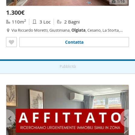
1
/16
1.300€
2
110m
3 Loc
2 Bagni
Via Riccardo Moretti, Giustiniana,
Olgiata
, Cesano, La Storta,
Roma
Contatta
Pubblicità