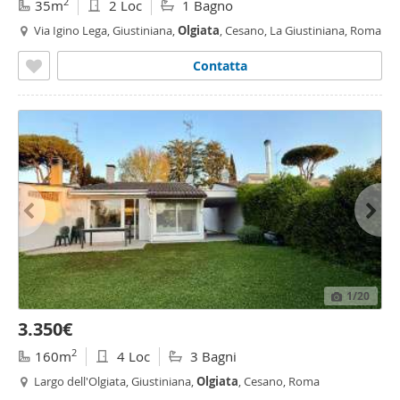
2
35m
2 Loc
1 Bagno
Via Igino Lega, Giustiniana,
Olgiata
, Cesano, La Giustiniana, Roma
Contatta
1
/20
3.350€
2
160m
4 Loc
3 Bagni
Largo dell'Olgiata, Giustiniana,
Olgiata
, Cesano, Roma