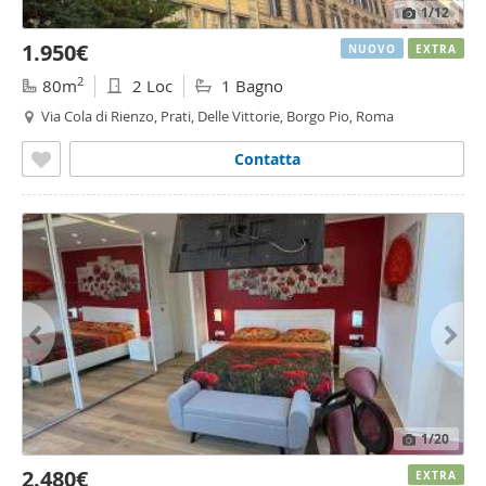
1
/12
1.950€
NUOVO
EXTRA
2
80m
2 Loc
1 Bagno
Via Cola di Rienzo, Prati, Delle Vittorie, Borgo Pio, Roma
Contatta
1
/20
2.480€
EXTRA