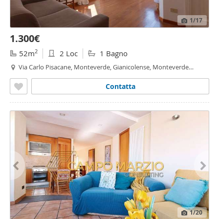
1
/17
1.300€
2
52m
2 Loc
1 Bagno
Via Carlo Pisacane, Monteverde, Gianicolense, Monteverde
Vecchio, Roma
Contatta
1
/20