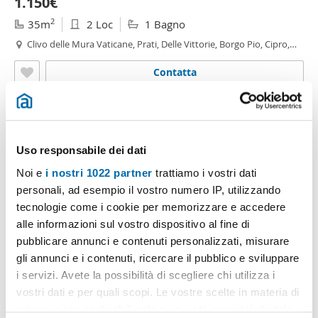
1.150€
2
35m
2 Loc
1 Bagno
Clivo delle Mura Vaticane, Prati, Delle Vittorie, Borgo Pio, Cipro,
Roma
Contatta
Uso responsabile dei dati
Noi e
i nostri 1022 partner
trattiamo i vostri dati
personali, ad esempio il vostro numero IP, utilizzando
tecnologie come i cookie per memorizzare e accedere
alle informazioni sul vostro dispositivo al fine di
pubblicare annunci e contenuti personalizzati, misurare
1
/12
gli annunci e i contenuti, ricercare il pubblico e sviluppare
i servizi. Avete la possibilità di scegliere chi utilizza i
1.250€
vostri dati e per quali scopi. Le vostre scelte in materia di
2
50m
2 Loc
1 Bagno
privacy sono applicabili solo su questa proprietà digitale