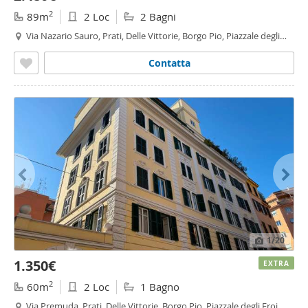
2
89m
2 Loc
2 Bagni
Via Nazario Sauro, Prati, Delle Vittorie, Borgo Pio, Piazzale degli
Eroi, Roma
Contatta
1
/20
1.350€
EXTRA
2
60m
2 Loc
1 Bagno
Via Premuda, Prati, Delle Vittorie, Borgo Pio, Piazzale degli Eroi,