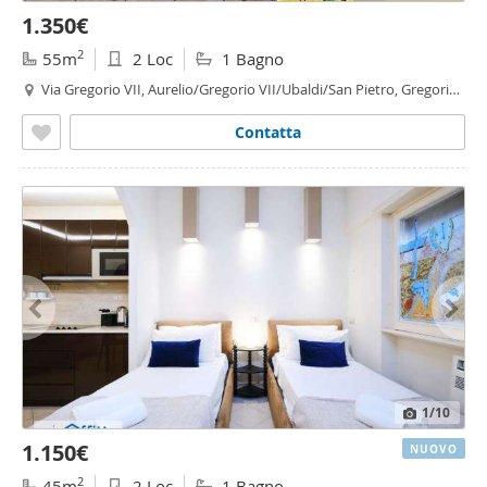
1.350€
2
55m
2 Loc
1 Bagno
Via Gregorio VII, Aurelio/Gregorio VII/Ubaldi/San Pietro, Gregorio
VII - Piccolomini, Roma
Contatta
1
/10
1.150€
NUOVO
2
45m
2 Loc
1 Bagno