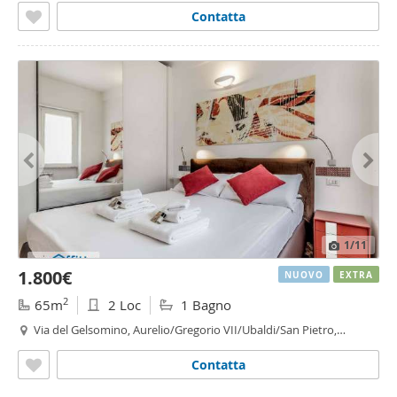
Contatta
1
/11
1.800€
NUOVO
EXTRA
2
65m
2 Loc
1 Bagno
Via del Gelsomino, Aurelio/Gregorio VII/Ubaldi/San Pietro,
Gregorio VII - Piccolomini, Roma
Contatta