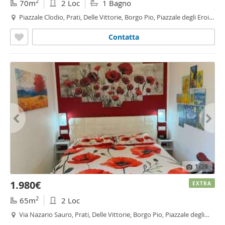
2
70m
2 Loc
1 Bagno
Piazzale Clodio, Prati, Delle Vittorie, Borgo Pio, Piazzale degli Eroi,
Roma
Contatta
1
/20
1.980€
EXTRA
2
65m
2 Loc
Via Nazario Sauro, Prati, Delle Vittorie, Borgo Pio, Piazzale degli
Eroi, Roma