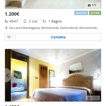
1
/7
1.200€
NUOVO
EXTRA
2
45m
2 Loc
1 Bagno
Via Laura Mantegazza, Monteverde, Gianicolense, Monteverde
Nuovo, Roma
Contatta
1
/10