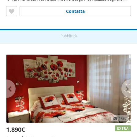
Roma
Contatta
Pubblicità
1
/20
1.890€
EXTRA