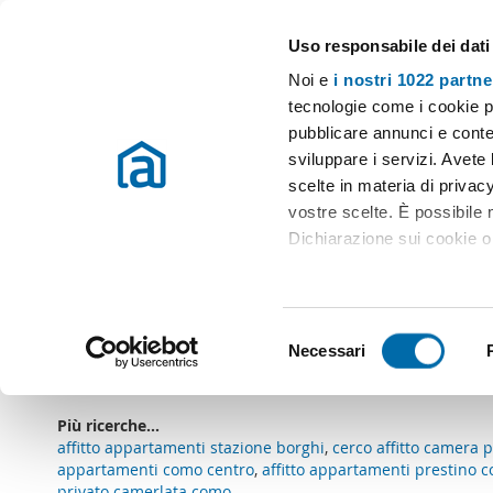
Uso responsabile dei dati
Case e appartamenti in affitto in tutta Italia
Noi e
i nostri 1022 partne
Como
tecnologie come i cookie p
pubblicare annunci e conten
Inizio
Affitto Como
Appartamenti Affitto Como
Affitto biloc
sviluppare i servizi. Avete l
scelte in materia di privacy
Affitto bilocale como
(0 immobili)
vostre scelte. È possibile
Dichiarazione sui cookie o 
Ci dispiace
, non ci sono risultati che coincidono co
Con il tuo consenso, vor
Cancellare filtri
Parola chiave: affitto bilocale como
raccogliere informazio
S
Identificare il tuo dis
Necessari
Sottoscriviti a un
avviso email
quando ci sono immobili ch
e
(impronte digitali).
l
Approfondisci come vengono
e
Più ricerche...
dettagli
. Puoi modificare o
z
affitto appartamenti stazione borghi
,
cerco affitto camera 
i
appartamenti como centro
,
affitto appartamenti prestino 
Utilizziamo i cookie per pe
privato camerlata como
,