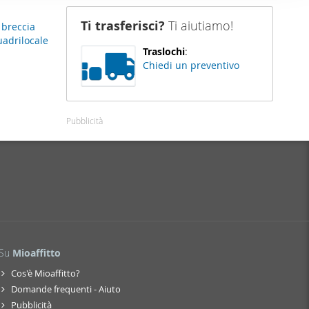
nostro sito
Ti trasferisci?
Ti aiutiamo!
o breccia
i potrebbero
quadrilocale
ei loro
Traslochi
:
Chiedi un preventivo
Pubblicità
Su
Mioaffitto
Cos'è Mioaffitto?
Domande frequenti - Aiuto
Pubblicità