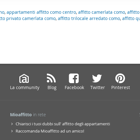
ffico. Condividiamo inoltre informazioni sul modo in cui utilizza il 
omo
,
appartamenti affitto como centro
,
affitto camerlata como
,
affitt
 occupano di analisi dei dati web, pubblicità e social media, i qual
itto privato camerlata como
,
affitto trilocale arredato como
,
affitto 
azioni che ha fornito loro o che hanno raccolto dal suo utilizzo d
La community
Blog
Facebook
Twitter
Pinterest
Mioaffitto
in rete
Chiarisci i tuoi dubbi sull' affitto degli appartamenti
Raccomanda Mioaffitto ad un amico!