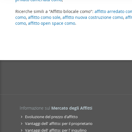
o
per analizzare il nostro tra
n
Ricerche simili a "Affitto bilocale como":
affitto arredato c
con i nostri partner che si
e
como
,
affitto como sole
,
affitto nuova costruzione como
,
aff
combinarle con altre inform
d
como
,
affitto open space como
.
servizi.
e
l
c
o
n
s
e
n
s
o
Informazione sul
Mercato degli Affitti
Evoluzione del prezzo d'affitto
Vantaggi dell' affitto: per il proprietario
Vantaggi dell' affitto: per l' inquilino