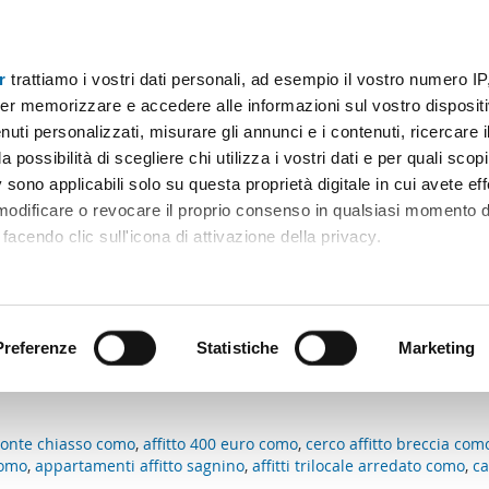
r
trattiamo i vostri dati personali, ad esempio il vostro numero IP
Prezzo
Superficie
Locali
Più filtri - 1
er memorizzare e accedere alle informazioni sul vostro dispositiv
uti personalizzati, misurare gli annunci e i contenuti, ricercare i
ale como
a possibilità di scegliere chi utilizza i vostri dati e per quali scop
 sono applicabili solo su questa proprietà digitale in cui avete eff
Ordine Mioaffitto
 modificare o revocare il proprio consenso in qualsiasi momento d
facendo clic sull'icona di attivazione della privacy.
n i criteri di ricerca.:
remmo anche:
ni sulla tua posizione geografica, con un'approssimazione di qu
positivo, scansionandolo attivamente alla ricerca di caratteristiche
Preferenze
Statistiche
Marketing
e corrispondo ai tuoi criteri di ricerca.
 elaborati i tuoi dati personali e imposta le tue preferenze nell
 ritirare il tuo consenso in qualsiasi momento dalla Dichiarazion
ponte chiasso como
,
affitto 400 euro como
,
cerco affitto breccia com
como
,
appartamenti affitto sagnino
,
affitti trilocale arredato como
,
ca
rsonalizzare contenuti ed annunci, per fornire funzionalità dei so