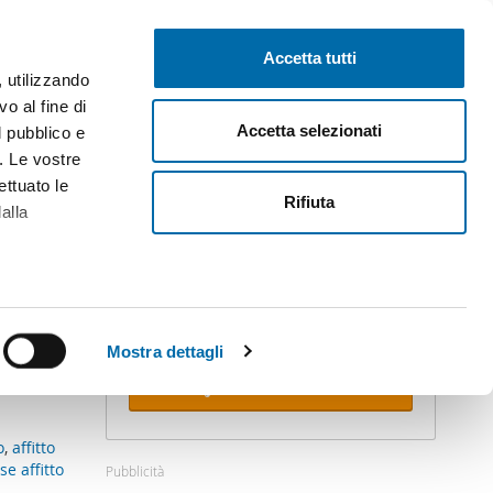
Pubblica gratis
Inizia sessione
Accetta tutti
, utilizzando
o al fine di
Accetta selezionati
l pubblico e
i. Le vostre
ettuato le
Rifiuta
alla
Crea il tuo avviso!
Non lasciare che ti anticipino. Ricevi
alla tua mail
tutte le novità
di questa
ricerca.
alche metro,
 specifiche
Mostra dettagli
Ricevi avvisi
a
sezione
e sui cookie.
o
,
affitto
se affitto
Pubblicità
cial media e