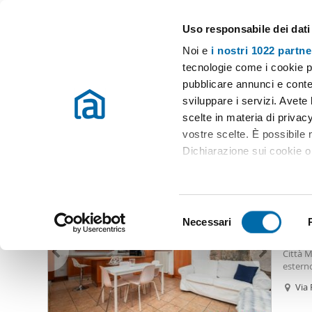
Uso responsabile dei dati
Case e appartamenti in affitto in tutta Italia
Noi e
i nostri 1022 partne
Como
tecnologie come i cookie p
pubblicare annunci e conten
Inizio
Case affitto Como
sviluppare i servizi. Avete l
scelte in materia di privacy
Case affitto Como
(354 immobili)
vostre scelte. È possibile
Dichiarazione sui cookie o 
1.25
Con il tuo consenso, vor
69
raccogliere informazio
S
Identificare il tuo dis
Necessari
Biloca
e
(impronte digitali).
Appart
l
Città M
Approfondisci come vengono
e
esterno
dettagli
. Puoi modificare o
tranqui
z
Via
centro 
i
L'appa
Utilizziamo i cookie per pe