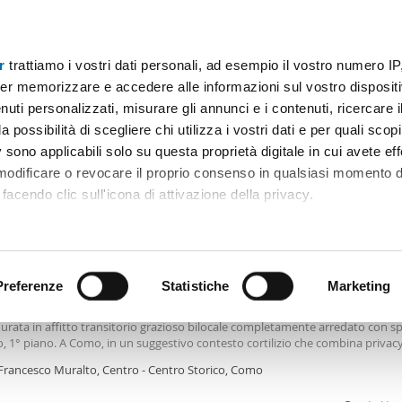
r
trattiamo i vostri dati personali, ad esempio il vostro numero IP
Prezzo
Superficie
Locali
Più filtri
er memorizzare e accedere alle informazioni sul vostro dispositiv
uti personalizzati, misurare gli annunci e i contenuti, ricercare i
a possibilità di scegliere chi utilizza i vostri dati e per quali scop
 sono applicabili solo su questa proprietà digitale in cui avete eff
Ordine Mioaffitto
 modificare o revocare il proprio consenso in qualsiasi momento d
facendo clic sull'icona di attivazione della privacy.
0€
remmo anche:
2
m
2 Loc
1 Bagno
ni sulla tua posizione geografica, con un'approssimazione di qu
positivo, scansionandolo attivamente alla ricerca di caratteristiche
Preferenze
Statistiche
Marketing
le arredato Centro - centro storico
amento in affitto a Como (co) Grazioso bilocale completamente arredato - 1
urata in affitto transitorio grazioso bilocale completamente arredato con s
 elaborati i tuoi dati personali e imposta le tue preferenze nell
, 1° piano. A Como, in un suggestivo contesto cortilizio che combina privac
 ritirare il tuo consenso in qualsiasi momento dalla Dichiarazion
llità insieme ad una collocazione estremamente rilevante, nel cuore pulsant
 Francesco Muralto, Centro - Centro Storico, Como
storico a pochi passi dalla tanto amata passeggiata lungo lago e a tutti i servi
rtamento, accessibile da un ballatoio comune, è composto dall'ingresso con
rsonalizzare contenuti ed annunci, per fornire funzionalità dei so