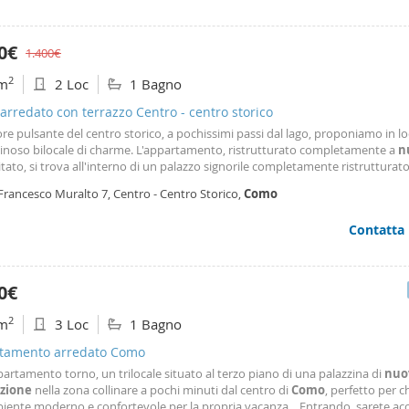
00€
1.400€
2
m
2 Loc
1 Bagno
 arredato con terrazzo Centro - centro storico
re pulsante del centro storico, a pochissimi passi dal lago, proponiamo in l
inoso bilocale di charme. L'appartamento, ristrutturato completamente a
n
tato, si trova all'interno di un palazzo signorile completamente ristrutturat
nsore. La zona giorno offre un accogliente living con zona tv e cucina a vista
Francesco Muralto 7, Centro - Centro Storico,
Como
li accessori, mentre la
Contatta
0€
2
m
3 Loc
1 Bagno
tamento arredato Como
partamento torno, un trilocale situato al terzo piano di una palazzina di
nuo
zione
nella zona collinare a pochi minuti dal centro di
Como
, perfetto per c
iente moderno e confortevole per la propria vacanza. Entrando, sarete acc