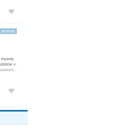
NUOVO
a
nuovo
,
uzione
in
stazioni
olto