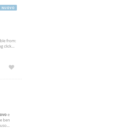
NUOVO
able from:
g click
nno)
ovo
e
 e ben
 uso
 prosegue