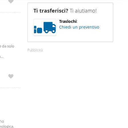
nostro sito
Ti trasferisci?
Ti aiutiamo!
i potrebbero
ei loro
Traslochi
:
Chiedi un preventivo
e da solo
Pubblicità
a
pleta
zioni o
ano
nologica.