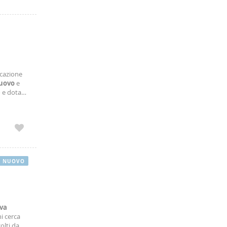
ocazione
uovo
e
o e dotato
 dotata di
NUOVO
va
hi cerca
olti da