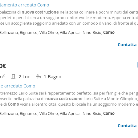
tamento arredato Como
palazzina di
nuova
costruzione
nella zona collinare a pochi minuti dal cent
, perfetto per chi cerca un soggiorno confortevole e moderno. Appena entrat
te un accogliente soggiorno arredato con un comodo divano, di fronte al qu
n mobile tv e un piccolo tavolino per accessori. Dietro al divano, un tavolo
Bellinzona, Bignanico, Villa Olmo, Villa Aprica - Nino Bixio,
Como
attro persone riempie la stanza, creando un
Contatta
0€
2
m
2 Loc
1 Bagno
ale arredato Como
, tremezzo Lario Suite sarà l’appartamento perfetto, sia per famiglie che per 
Inserito nella palazzina di
nuova
costruzione
Lario Suite a Monte Olimpino
re di
Como
vicina al centro città, questo bilocale ha un soggiorno moderno e
o, dove il bianco è arricchito dai colori pastello delle decorazioni: tutto cont
Bellinzona, Bignanico, Villa Olmo, Villa Aprica - Nino Bixio,
Como
tere una sensazione di relax. Il
Contatta