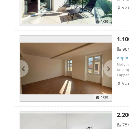
un amb
Via 
dove g
1
/20
1.10
90
Appar
Nel vib
un ampi
L’appar
chi des
Via 
classic
1
/20
2.20
75