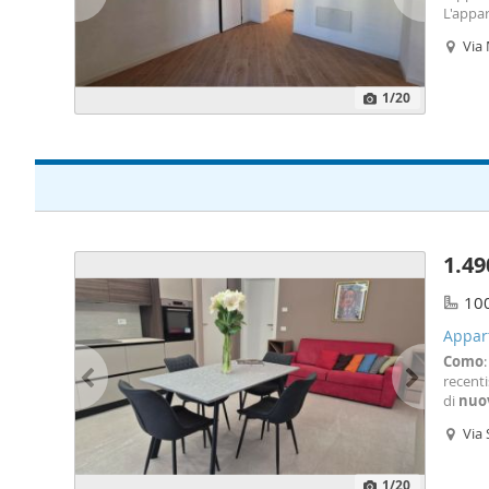
L'appa
ristrut
Via 
stile e
1
/20
1.49
10
Appar
Como
recent
di
nuo
pensato
Via 
qualità
1
/20