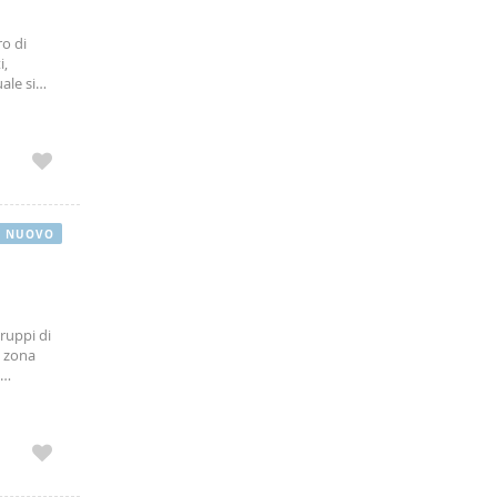
ro di
i,
ale si
 rotondo
NUOVO
gruppi di
, zona
ribuisce a