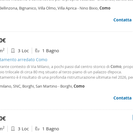
iente moderno, dove un comodo divano invita al relax di fronte a una grand
Bellinzona, Bignanico, Villa Olmo, Villa Aprica - Nino Bixio,
Como
uardare film in compagnia dopo una giornata di visite
Contatta
0€
2
m
3 Loc
1 Bagno
tamento arredato Como
rante contesto di Via Milano, a pochi passi dal centro storico di
Como
, pro
o trilocale di circa 80 mq situato al terzo piano di un palazzo d’epoca.
tamento è il risultato di una profonda ristrutturazione ultimata nel 2026, p
idera una casa tecnologicamente avanzata senza rinunciare al fascino dei v
milano, SNC, Borghi, San Martino - Borghi,
Como
i.? L’ingresso si apre su una luminosa
Contatta
0€
2
m
3 Loc
1 Bagno