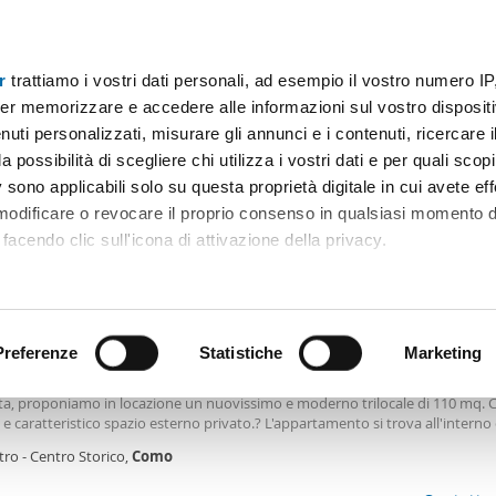
r
trattiamo i vostri dati personali, ad esempio il vostro numero IP
Prezzo
Superficie
Locali
Più filtri - 1
er memorizzare e accedere alle informazioni sul vostro dispositiv
uti personalizzati, misurare gli annunci e i contenuti, ricercare i
 costruzione como
a possibilità di scegliere chi utilizza i vostri dati e per quali scop
 sono applicabili solo su questa proprietà digitale in cui avete eff
Ordine Mioaffitto
 modificare o revocare il proprio consenso in qualsiasi momento d
facendo clic sull'icona di attivazione della privacy.
0€
remmo anche:
2
0m
3 Loc
2 Bagni
ni sulla tua posizione geografica, con un'approssimazione di qu
positivo, scansionandolo attivamente alla ricerca di caratteristiche
Preferenze
Statistiche
Marketing
amento arredato con terrazzo Centro - centro storico
re pulsante e affascinante del Centro Storico di
Como
, in una posizione invi
ata, proponiamo in locazione un nuovissimo e moderno trilocale di 110 mq. 
 elaborati i tuoi dati personali e imposta le tue preferenze nell
e caratteristico spazio esterno privato.? L'appartamento si trova all'interno 
 ritirare il tuo consenso in qualsiasi momento dalla Dichiarazion
gante palazzina recentemente ristrutturata a
nuovo
, composta da sole 3 uni
ro - Centro Storico,
Como
ve e arricchita da una suggestiva corte
rsonalizzare contenuti ed annunci, per fornire funzionalità dei so