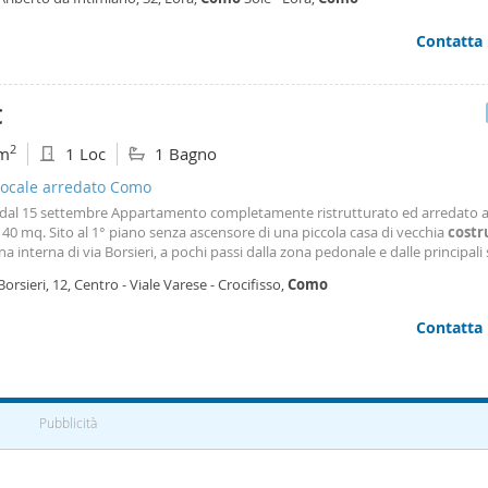
 luminoso soggiorno dotato di
Contatta
€
2
m
1 Loc
1 Bagno
ocale arredato Como
 dal 15 settembre Appartamento completamente ristrutturato ed arredato 
a 40 mq. Sito al 1° piano senza ascensore di una piccola casa di vecchia
costr
a interna di via Borsieri, a pochi passi dalla zona pedonale e dalle principali 
iarie. L’appartamento è composto da un unico ed ampio locale open space m
Borsieri, 12, Centro - Viale Varese - Crocifisso,
Como
so, con angolo cottura completo
Contatta
Pubblicità