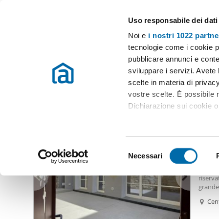
Uso responsabile dei dati
Case e appartamenti in affitto in tutta Italia
Noi e
i nostri 1022 partne
Como
tecnologie come i cookie p
pubblicare annunci e conten
Inizio
Affitto Como
Appartamenti Affitto Como
Affitto nuova
sviluppare i servizi. Avete l
scelte in materia di privacy
Affitto nuova costruzione como
(19 immobili)
vostre scelte. È possibile
Dichiarazione sui cookie o 
2.50
Con il tuo consenso, vor
11
raccogliere informazio
S
Identificare il tuo dis
Necessari
Appart
e
(impronte digitali).
Nel cuo
l
riserv
Approfondisci come vengono
e
grande 
dettagli
. Puoi modificare o
un'ele
z
Cent
abitati
i
Utilizziamo i cookie per pe