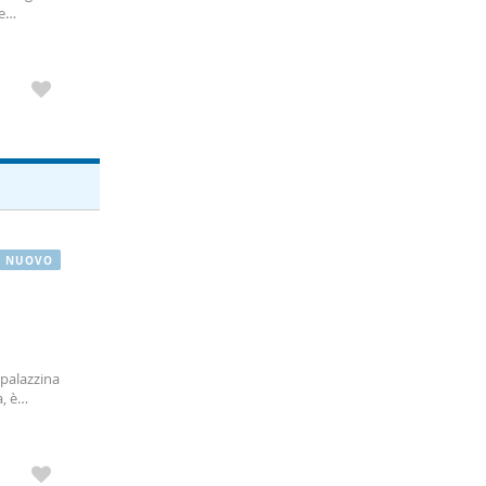
e
chi cerca
NUOVO
palazzina
, è
e alla