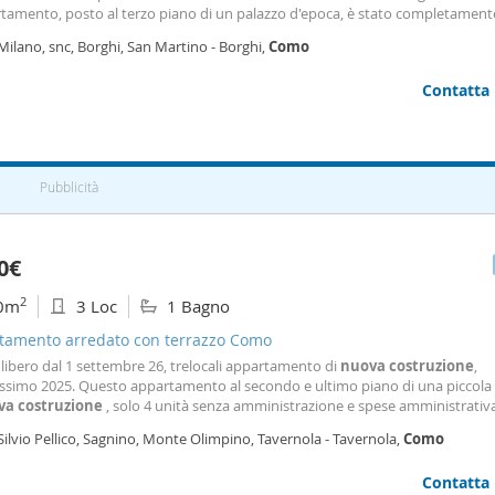
rtamento, posto al terzo piano di un palazzo d'epoca, è stato completament
turato nel 2026, presentandosi oggi
come
un ambiente pronto ad accogliere 
Milano, snc, Borghi, San Martino - Borghi,
Como
 funzionalità in pieno centro
Contatta
Pubblicità
0€
2
0m
3 Loc
1 Bagno
tamento arredato con terrazzo Como
: libero dal 1 settembre 26, trelocali appartamento di
nuova
costruzione
,
issimo 2025. Questo appartamento al secondo e ultimo piano di una piccola 
va
costruzione
, solo 4 unità senza amministrazione e spese amministrativa
 per chi vuole comfort, efficienza e una posizione strategica, senza rinunciar
Silvio Pellico, Sagnino, Monte Olimpino, Tavernola - Tavernola,
Como
 della vita sul lago di
como
. L'immobile è in
Contatta