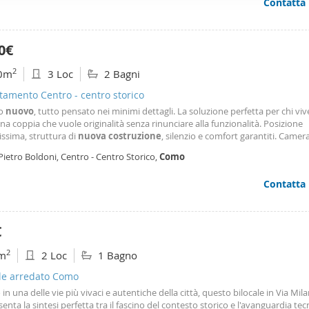
Contatta
ffico. Condividiamo inoltre informazioni sul modo in cui utilizza il 
 occupano di analisi dei dati web, pubblicità e social media, i qual
azioni che ha fornito loro o che hanno raccolto dal suo utilizzo d
0€
2
0m
3 Loc
2 Bagni
amento Centro - centro storico
to
nuovo
, tutto pensato nei minimi dettagli. La soluzione perfetta per chi viv
na coppia che vuole originalità senza rinunciare alla funzionalità. Posizione
issima, struttura di
nuova
costruzione
, silenzio e comfort garantiti. Camer
cata aperta Cucina a vista attrezzata Bagno completo Aria condizionata com
Pietro Boldoni, Centro - Centro Storico,
Como
 complesso trilocale Tutto
nuovo
, mai abitato. No b&b. Per maggiori informa
sita senza impegno contattare mobile: 0039 3288180392, oppure via mail:
Contatta
€
2
m
2 Loc
1 Bagno
ale arredato Como
 in una delle vie più vivaci e autentiche della città, questo bilocale in Via Mil
enta la sintesi perfetta tra il fascino del contesto storico e l'avanguardia tec