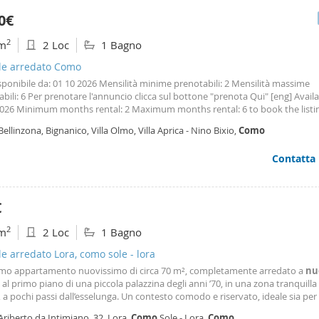
0€
2
m
2 Loc
1 Bagno
ale arredato Como
isponibile da: 01 10 2026 Mensilità minime prenotabili: 2 Mensilità massime
bili: 6 Per prenotare l'annuncio clicca sul bottone "prenota Qui" [eng] Avail
2026 Minimum months rental: 2 Maximum months rental: 6 to book the listin
 button 'book here'
Nuovo
appartamento a 5 minuti da
Como
Centro (brie
Bellinzona, Bignanico, Villa Olmo, Villa Aprica - Nino Bixio,
Como
brienno Lario Suite per la tua vacanza a
Como
Contatta
€
2
m
2 Loc
1 Bagno
le arredato Lora, como sole - lora
simo appartamento nuovissimo di circa 70 m², completamente arredato a
nu
 al primo piano di una piccola palazzina degli anni ’70, in una zona tranquilla
, a pochi passi dall’esselunga. Un contesto comodo e riservato, ideale sia per
vo sia
come
investimento. L’abitazione si apre su un ingresso accogliente e
Ariberto da Intimiano, 32, Lora,
Como
Sole - Lora,
Como