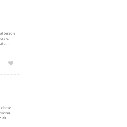
al terzo e
trale,
ato.
 classe
cucina
iali
parte solo