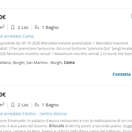
0€
2
m
2 Loc
1 Bagno
ale arredato Como
isponibile da: 05 10 2026 Mensilità minime prenotabili: 1 Mensilità massime
bili: 2 Per prenotare l'annuncio clicca sul bottone "prenota Qui" [eng] Avail
2026 Minimum months rental: 1 Maximum months rental: 2 to book the listin
 button 'book here'
Bilocale
arredato in corte storica – affitto mensile con f
Milano, Borghi, San Martino - Borghi,
Como
za) l’appartamento si trova al
Contatta
0€
2
m
2 Loc
1 Bagno
le arredato Centro - centro storico
torio Emanuele. In palazzo d'epoca restaurato e con la realizzazione di un 
ore. A due passi dal Duomo.
Bilocale
di 60 mq posto a secondo piano. Sogg
a vista, camera da letto, bagno e utilizzo dell'ultima parte del ballatoio. Post