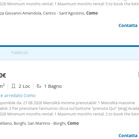
2026 Minimum months rental: 1 Maximum months rental: 5 to book the listin
 button 'book here' Nel cuore di
Como
, a pochi passi dalla stazione dei treni 
zza Giovanni Amendola, Centro - Sant'Agostino,
Como
 dei bus “stazione Lago” in Piazza
Contatta
Pubblicità
0€
2
m
2 Loc
1 Bagno
ale arredato Como
isponibile da: 27 08 2026 Mensilità minime prenotabili: 1 Mensilità massime
bili: 2 Per prenotare l'annuncio clicca sul bottone "prenota Qui" [eng] Avail
2026 Minimum months rental: 1 Maximum months rental: 2 to book the listin
 button 'book here'
Bilocale
in corte storica – affitto mensile con fattura in
Milano, Borghi, San Martino - Borghi,
Como
Appartamento situato al primo piano
Contatta