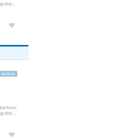
g click
“
como
NUOVO
able from:
g click
 centro