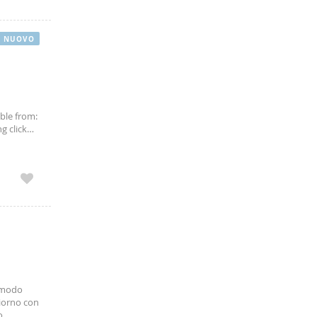
NUOVO
able from:
g click
attura (no
comodo
iorno con
o