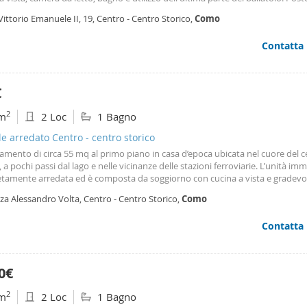
tte condominiale. Arredato e Corredato. Buone condizioni interne. Libero su
Vittorio Emanuele II, 19, Centro - Centro Storico,
Como
tti. Si considerano unicamente clienti con redditi adeguati e dimostrabili.
Contatta
€
2
m
2 Loc
1 Bagno
le arredato Centro - centro storico
mento di circa 55 mq al primo piano in casa d’epoca ubicata nel cuore del 
, a pochi passi dal lago e nelle vicinanze delle stazioni ferroviarie. L’unità imm
tamente arredata ed è composta da soggiorno con cucina a vista e gradevo
, disimpegno, camera da letto con cabina armadio, piccolo ripostiglio e bag
za Alessandro Volta, Centro - Centro Storico,
Como
età è dotata di riscaldamento autonomo. Animali non ammessi. Disponibile 
bre 2026.
Contatta
0€
2
m
2 Loc
1 Bagno