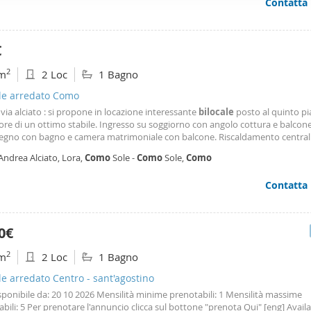
Contatta
 e le spese condominiali sono pari ad Euro 50,00 mese. Non sono ammessi 
ffico. Condividiamo inoltre informazioni sul modo in cui utilizza il 
 occupano di analisi dei dati web, pubblicità e social media, i qual
azioni che ha fornito loro o che hanno raccolto dal suo utilizzo d
€
2
m
2 Loc
1 Bagno
ale arredato Como
, via alciato : si propone in locazione interessante
bilocale
posto al quinto p
re di un ottimo stabile. Ingresso su soggiorno con angolo cottura e balcone
egno con bagno e camera matrimoniale con balcone. Riscaldamento centrali
esposizione e bella vista aperta. Arredato di cucina.
Andrea Alciato, Lora,
Como
Sole -
Como
Sole,
Como
Contatta
0€
2
m
2 Loc
1 Bagno
le arredato Centro - sant'agostino
isponibile da: 20 10 2026 Mensilità minime prenotabili: 1 Mensilità massime
bili: 5 Per prenotare l'annuncio clicca sul bottone "prenota Qui" [eng] Avail