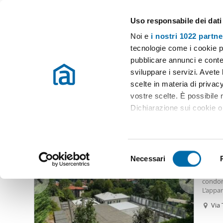
Uso responsabile dei dati
Case e appartamenti in affitto in tutta Italia
Noi e
i nostri 1022 partne
Como
tecnologie come i cookie p
pubblicare annunci e conten
Inizio
Affitto Como
Appartamenti Affitto Como
Affitto biloc
sviluppare i servizi. Avete l
scelte in materia di privacy
Affitto bilocale como
(174 immobili)
vostre scelte. È possibile
Dichiarazione sui cookie o 
650
Con il tuo consenso, vor
45
raccogliere informazio
S
Identificare il tuo dis
Necessari
Biloca
e
(impronte digitali).
Ampio e
l
condom
Approfondisci come vengono
e
L’appa
dettagli
. Puoi modificare o
separa
z
Via 
bagno, 
i
propri
Utilizziamo i cookie per pe