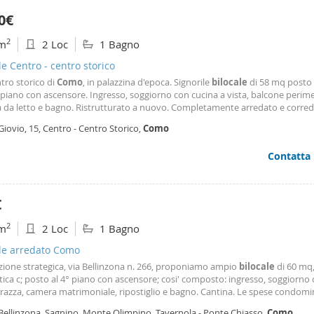
0€
2
m
2 Loc
1 Bagno
le Centro - centro storico
tro storico di
Como
, in palazzina d'epoca. Signorile
bilocale
di 58 mq posto 
piano con ascensore. Ingresso, soggiorno con cucina a vista, balcone perime
 da letto e bagno. Ristrutturato a nuovo. Completamente arredato e corred
dal 15 di Ottobre. No affitti brevi. No subaffitti.
Giovio, 15, Centro - Centro Storico,
Como
Contatta
€
2
m
2 Loc
1 Bagno
ale arredato Como
zione strategica, via Bellinzona n. 266, proponiamo ampio
bilocale
di 60 mq,
ica c; posto al 4° piano con ascensore; cosi' composto: ingresso, soggiorno 
razza, camera matrimoniale, ripostiglio e bagno. Cantina. Le spese condomin
ndono il riscaldamento centralizzato, ascensore, amministratore, acqua, a 
 Bellinzona, Sagnino, Monte Olimpino, Tavernola - Ponte Chiasso,
Como