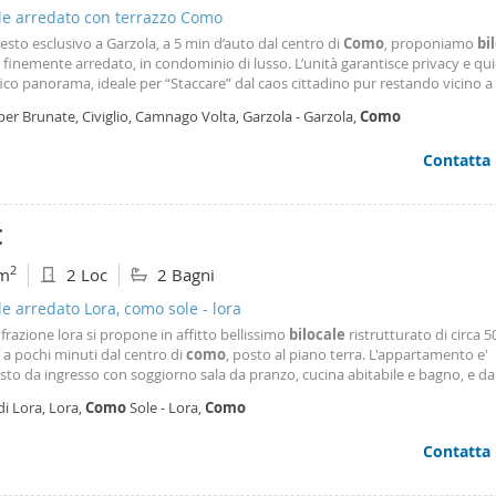
le arredato con terrazzo Como
esto esclusivo a Garzola, a 5 min d’auto dal centro di
Como
, proponiamo
bi
finemente arredato, in condominio di lusso. L’unità garantisce privacy e qu
co panorama, ideale per “Staccare” dal caos cittadino pur restando vicino a t
i. Layout funzionale: camera matrimoniale arredata, bagno, disimpegno lava
per Brunate, Civiglio, Camnago Volta, Garzola - Garzola,
Como
atrice e asciugatrice, soggiorno
Contatta
€
2
m
2 Loc
2 Bagni
le arredato Lora, como sole - lora
, frazione lora si propone in affitto bellissimo
bilocale
ristrutturato di circa 
 a pochi minuti dal centro di
como
, posto al piano terra. L'appartamento e'
to da ingresso con soggiorno sala da pranzo, cucina abitabile e bagno, e d
cato ove e' presente una camera da letto con bagno. Completamente arreda
di Lora, Lora,
Como
Sole - Lora,
Como
stato. Prego contattare in ufficio per ulteriori informazioni al 3387821404.
Contatta