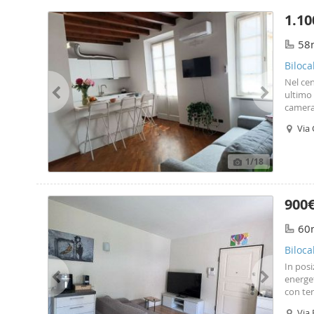
1.10
58
Biloca
Nel cen
ultimo 
camera
Libero 
Via 
1
/18
900
60
Biloc
In posi
energet
con ter
compre
Via