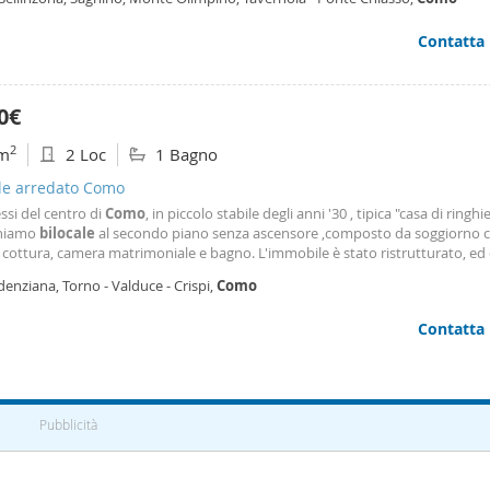
ze luce e gas. L'appartamento sarà disponibile da fine ottobre.
Contatta
0€
2
m
2 Loc
1 Bagno
ale arredato Como
ssi del centro di
Como
, in piccolo stabile degli anni '30 , tipica "casa di ringhi
niamo
bilocale
al secondo piano senza ascensore ,composto da soggiorno 
cottura, camera matrimoniale e bagno. L'immobile è stato ristrutturato, ed
amente arredato. Gli infissi sono in pvc con doppio vetro. Affitto breve ma
enziana, Torno - Valduce - Crispi,
Como
Visionabile tutti i giorni previo appuntamento. Per ulteriori chiarimenti e o v
bile contattaci allo 031 66 90 109 o al 366 36 30 174 Russomanno Studio Imm
Contatta
iulio Cesare 2 a
Como
Pubblicità