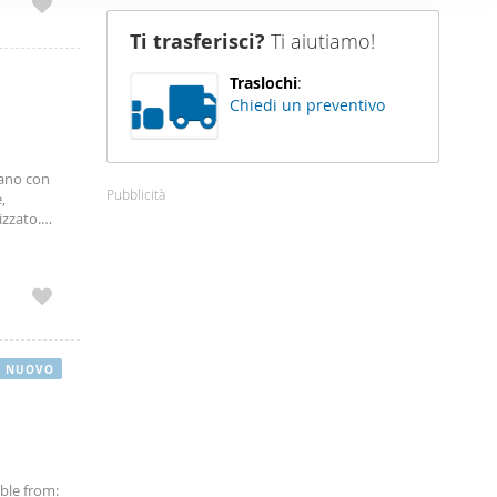
animali
nostro sito
Ti trasferisci?
Ti aiutiamo!
i potrebbero
ei loro
Traslochi
:
Chiedi un preventivo
iano con
Pubblicità
,
zzato.
NUOVO
able from: