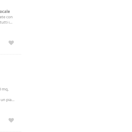
locale
iete con
utti i
nderia
50 mq,
a un piano
to e in