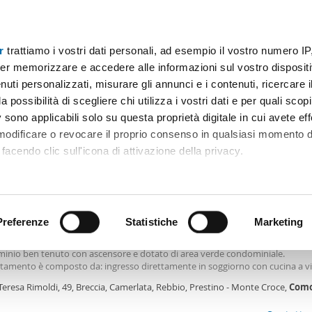
r
trattiamo i vostri dati personali, ad esempio il vostro numero IP
Prezzo
Superficie
Locali
Più filtri - 1
er memorizzare e accedere alle informazioni sul vostro dispositiv
uti personalizzati, misurare gli annunci e i contenuti, ricercare i
ale como
a possibilità di scegliere chi utilizza i vostri dati e per quali scop
 sono applicabili solo su questa proprietà digitale in cui avete eff
Ordine Mioaffitto
 modificare o revocare il proprio consenso in qualsiasi momento d
facendo clic sull'icona di attivazione della privacy.
€
remmo anche:
2
m
2 Loc
1 Bagno
ni sulla tua posizione geografica, con un'approssimazione di qu
positivo, scansionandolo attivamente alla ricerca di caratteristiche
Preferenze
Statistiche
Marketing
le arredato con terrazzo Como
 luminoso mini appartamento arredato di circa 45 mq. Sito al ii piano in un
inio ben tenuto con ascensore e dotato di area verde condominiale.
 elaborati i tuoi dati personali e imposta le tue preferenze nell
rtamento è composto da: ingresso direttamente in soggiorno con cucina a vi
 ritirare il tuo consenso in qualsiasi momento dalla Dichiarazion
ti con arredamento dalla zona notte con letto matrimoniale, antibagno con 
Teresa Rimoldi, 49, Breccia, Camerlata, Rebbio, Prestino - Monte Croce,
Com
balcone coperto, ripostiglio e vano caldaia con annesso lavatrice. Completa 
età un posto auto coperto in uso esclusivo. Il riscaldamento è autonomo a g
rsonalizzare contenuti ed annunci, per fornire funzionalità dei so