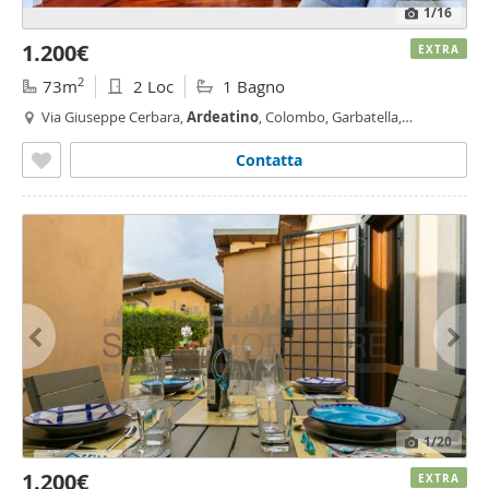
1
/16
1.200€
EXTRA
2
73m
2 Loc
1 Bagno
Via Giuseppe Cerbara,
Ardeatino
, Colombo, Garbatella,
Ardeatino
- Montagnola, Roma
Contatta
1
/20
1.200€
EXTRA