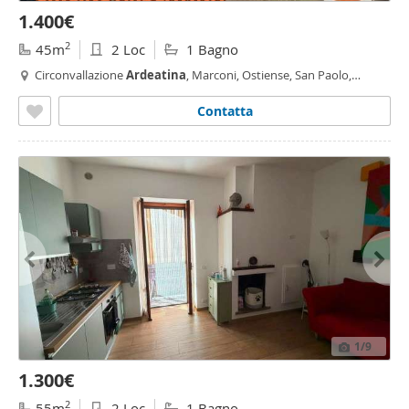
1.400€
2
45m
2 Loc
1 Bagno
Circonvallazione
Ardeatina
, Marconi, Ostiense, San Paolo,
Navigatori, Roma
Contatta
1
/9
1.300€
2
55m
2 Loc
1 Bagno