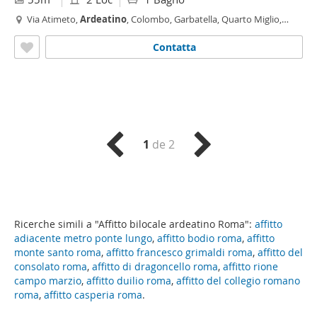
Via Atimeto,
Ardeatino
, Colombo, Garbatella, Quarto Miglio,
Roma
Contatta
1
de 2
Ricerche simili a "Affitto bilocale ardeatino Roma":
affitto
adiacente metro ponte lungo
,
affitto bodio roma
,
affitto
monte santo roma
,
affitto francesco grimaldi roma
,
affitto del
consolato roma
,
affitto di dragoncello roma
,
affitto rione
campo marzio
,
affitto duilio roma
,
affitto del collegio romano
roma
,
affitto casperia roma
.