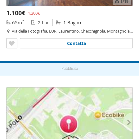
1
/19
1.100€
1.200€
2
65m
2 Loc
1 Bagno
Via della Fotografia, EUR, Laurentino, Checchignola, Montagnola,
Fonte Meravigliosa, Rinnovamento, Roma
Contatta
Pubblicità