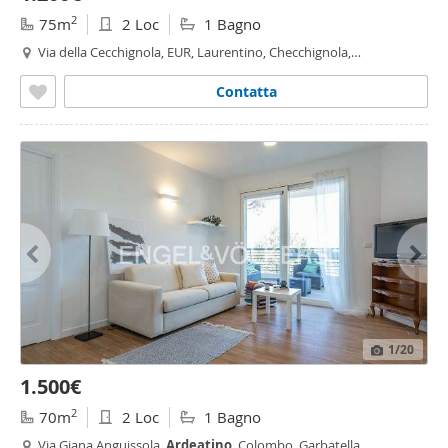
2
75m
2 Loc
1 Bagno
Via della Cecchignola, EUR, Laurentino, Checchignola,
Montagnola, Fonte Meravigliosa, Cecchignola - Giuliano Dalmata,
Roma
Contatta
1
/20
1.500€
2
70m
2 Loc
1 Bagno
Via Giana Anguissola,
Ardeatino
, Colombo, Garbatella,