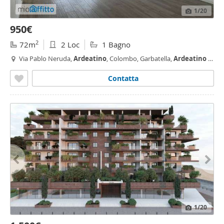
1
/20
950€
2
72m
2 Loc
1 Bagno
Via Pablo Neruda,
Ardeatino
, Colombo, Garbatella,
Ardeatino
-
Montagnola, Roma
Contatta
1
/20