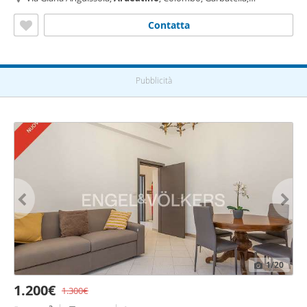
Ardeatino
- Montagnola, Roma
Contatta
Pubblicità
1
/20
1.200€
1.300€