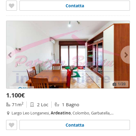
Contatta
1
/20
1.100€
2
71m
2 Loc
1 Bagno
Largo Leo Longanesi,
Ardeatino
, Colombo, Garbatella,
Ardeatino
- Montagnola, Roma
Contatta