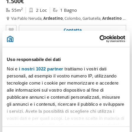
1.500€
2
55m
2 Loc
1 Bagno
Via Pablo Neruda,
Ardeatino
, Colombo, Garbatella,
Ardeatino
-
Montagnola, Roma
Contatta
Uso responsabile dei dati
Noi e
i nostri 1022 partner
trattiamo i vostri dati
personali, ad esempio il vostro numero IP, utilizzando
tecnologie come i cookie per memorizzare e accedere
alle informazioni sul vostro dispositivo al fine di
pubblicare annunci e contenuti personalizzati, misurare
gli annunci e i contenuti, ricercare il pubblico e sviluppare
1
/20
i servizi. Avete la possibilità di scegliere chi utilizza i
1.100€
vostri dati e per quali scopi. Le vostre scelte in materia di
2
privacy sono applicabili solo su questa proprietà digitale
73m
2 Loc
1 Bagno