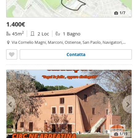
1
/7
1.400€
2
45m
2 Loc
1 Bagno
Via Cornelio Magni, Marconi, Ostiense, San Paolo, Navigatori,
Roma
Contatta
1
/19