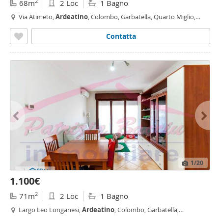
2
68m
2 Loc
1 Bagno
Via Atimeto,
Ardeatino
, Colombo, Garbatella, Quarto Miglio,
Roma
Contatta
1
/20
1.100€
2
71m
2 Loc
1 Bagno
Largo Leo Longanesi,
Ardeatino
, Colombo, Garbatella,
Ardeatino
- Montagnola, Roma