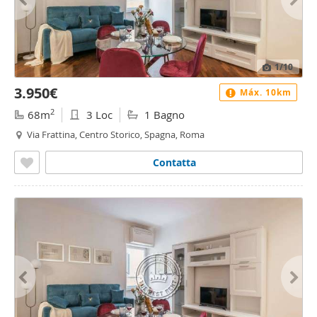
1
/10
3.950€
Máx. 10km
2
68m
3 Loc
1 Bagno
Via Frattina, Centro Storico, Spagna, Roma
Contatta