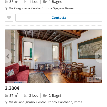
2
38m
1 Loc
1 Bagno
Via Gregoriana, Centro Storico, Spagna, Roma
Contatta
1
/14
2.300€
2
87m
3 Loc
2 Bagni
Via di Sant'Ignazio, Centro Storico, Pantheon, Roma