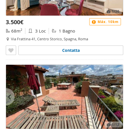
1
/20
3.500€
Máx. 10km
2
68m
3 Loc
1 Bagno
Via Frattina 41, Centro Storico, Spagna, Roma
Contatta
1
/12