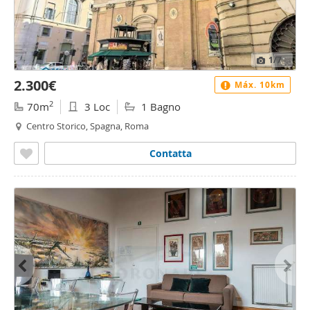
1
/7
2.300€
Máx. 10km
2
70m
3 Loc
1 Bagno
Centro Storico, Spagna, Roma
Contatta