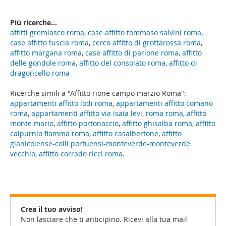
Più ricerche...
affitti gremiasco roma
,
case affitto tommaso salvini roma
,
case affitto tuscia roma
,
cerco affitto di grottarossa roma
,
affitto margana roma
,
case affitto di parione roma
,
affitto
delle gondole roma
,
affitto del consolato roma
,
affitto di
dragoncello roma
Ricerche simili a "Affitto rione campo marzio Roma":
appartamenti affitto lodi roma
,
appartamenti affitto comano
roma
,
appartamenti affitto via isaia levi, roma roma
,
affitto
monte mario
,
affitto portonaccio
,
affitto ghisalba roma
,
affitto
calpurnio fiamma roma
,
affitto casalbertone
,
affitto
gianicolense-colli portuensi-monteverde-monteverde
vecchio
,
affitto corrado ricci roma
.
Crea il tuo avviso!
Non lasciare che ti anticipino. Ricevi alla tua mail