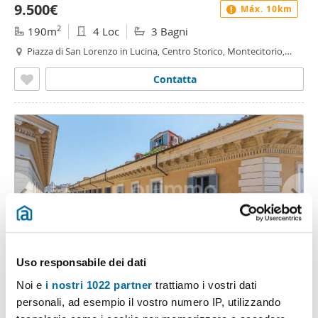
9.500€
Máx. 10km
2
190m
4 Loc
3 Bagni
Piazza di San Lorenzo in Lucina, Centro Storico, Montecitorio,
Roma
Contatta
1
/20
Uso responsabile dei dati
Noi e
i nostri 1022 partner
trattiamo i vostri dati
20.000€
Máx. 10km
EXTRA
personali, ad esempio il vostro numero IP, utilizzando
2
224m
6 Loc
3 Bagni