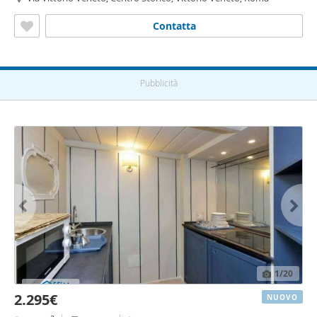
Contatta
Pubblicità
1
/20
2.295€
NUOVO