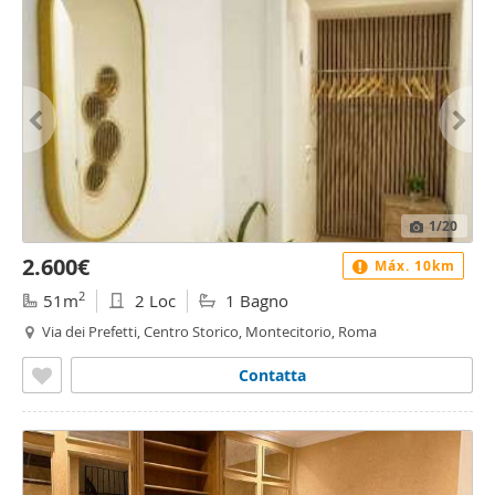
1
/20
2.600€
Máx. 10km
2
51m
2 Loc
1 Bagno
Via dei Prefetti, Centro Storico, Montecitorio, Roma
Contatta