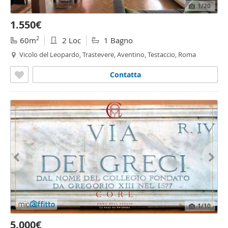
1
/20
1.550€
2
60m
2 Loc
1 Bagno
Vicolo del Leopardo, Trastevere, Aventino, Testaccio, Roma
Contatta
1
/10
5.000€