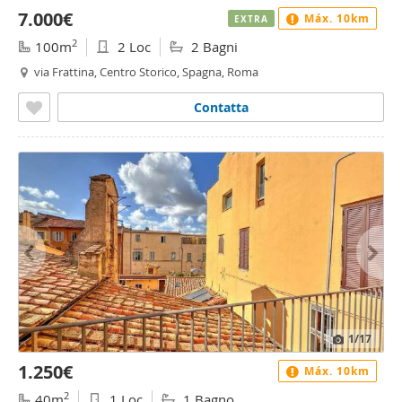
7.000€
Máx. 10km
EXTRA
2
100m
2 Loc
2 Bagni
via Frattina, Centro Storico, Spagna, Roma
Contatta
1
/17
1.250€
Máx. 10km
2
40m
1 Loc
1 Bagno