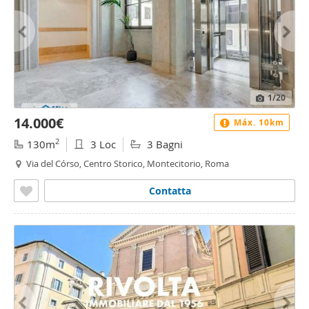
1
/20
14.000€
Máx. 10km
2
130m
3 Loc
3 Bagni
Via del Córso, Centro Storico, Montecitorio, Roma
Contatta