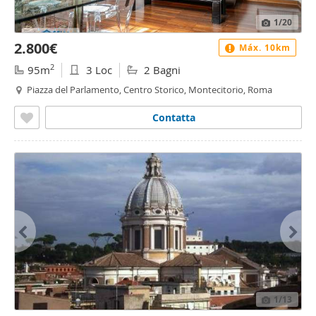
1
/20
2.800€
Máx. 10km
2
95m
3 Loc
2 Bagni
Piazza del Parlamento, Centro Storico, Montecitorio, Roma
Contatta
1
/13