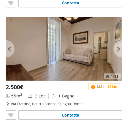
Contatta
1
/11
2.500€
Máx. 10km
2
55m
2 Loc
1 Bagno
Via Frattina, Centro Storico, Spagna, Roma
Contatta