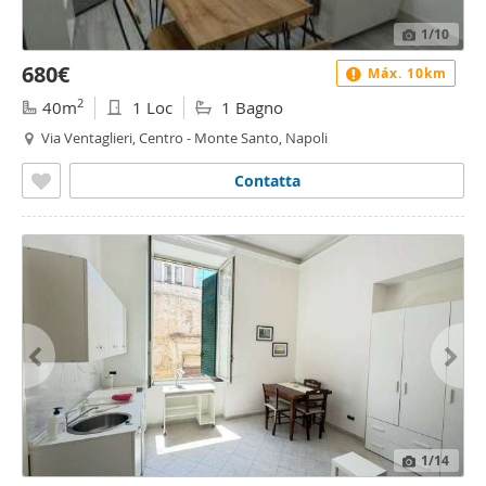
1
/10
680€
Máx. 10km
2
40m
1 Loc
1 Bagno
Via Ventaglieri, Centro - Monte Santo, Napoli
Contatta
1
/14