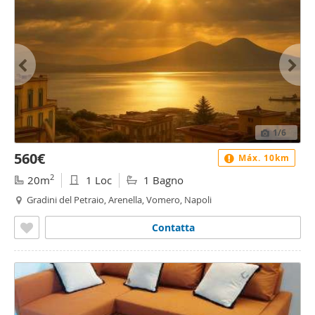
1
/6
560€
Máx. 10km
2
20m
1 Loc
1 Bagno
Gradini del Petraio, Arenella, Vomero, Napoli
Contatta