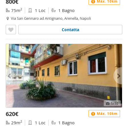
800€
Máx. 10km
2
75m
1 Loc
1 Bagno
Via San Gennaro ad Antignano, Arenella, Napoli
Contatta
1
/10
620€
Máx. 10km
2
29m
1 Loc
1 Bagno