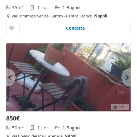
2
45m
1 Loc
1 Bagno
Via Tommaso Senise, Centro - Centro Storico,
Napoli
Contatta
1
/3
850€
2
50m
1 Loc
1 Bagno
Via Poggio dei Mari, Arenella,
Napoli