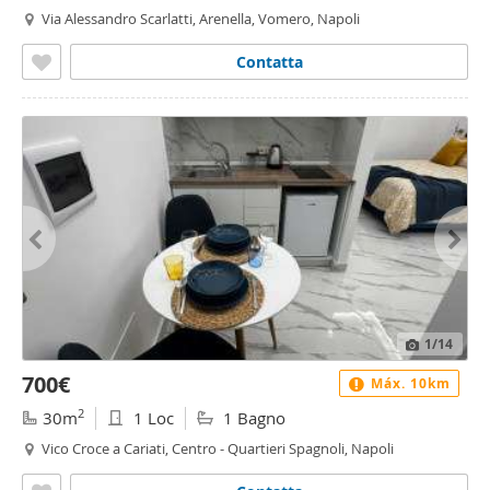
Via Alessandro Scarlatti, Arenella, Vomero, Napoli
Contatta
1
/14
700€
Máx. 10km
2
30m
1 Loc
1 Bagno
Vico Croce a Cariati, Centro - Quartieri Spagnoli, Napoli