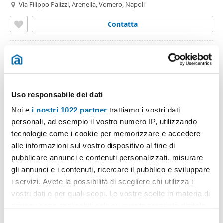
Via Filippo Palizzi, Arenella, Vomero, Napoli
Contatta
Uso responsabile dei dati
Noi e
i nostri 1022 partner
trattiamo i vostri dati
personali, ad esempio il vostro numero IP, utilizzando
tecnologie come i cookie per memorizzare e accedere
alle informazioni sul vostro dispositivo al fine di
1
/19
pubblicare annunci e contenuti personalizzati, misurare
800€
gli annunci e i contenuti, ricercare il pubblico e sviluppare
Máx. 10km
i servizi. Avete la possibilità di scegliere chi utilizza i
2
40m
1 Loc
1 Bagno
vostri dati e per quali scopi. Le vostre scelte in materia di
Vico Politi, Centro - Quartieri Spagnoli, Napoli
privacy sono applicabili solo su questa proprietà digitale
in cui avete effettuato le vostre scelte. È possibile
Contatta
S