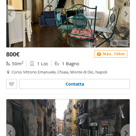
1
/16
800€
Máx. 10km
2
50m
1 Loc
1 Bagno
Corso Vittorio Emanuele, Chiaia, Monte di Dio, Napoli
Contatta