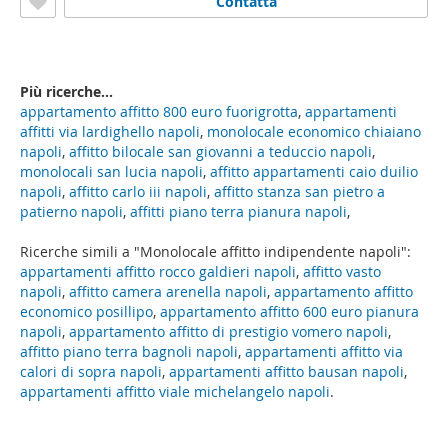
Contatta
Più ricerche...
appartamento affitto 800 euro fuorigrotta
,
appartamenti
affitti via lardighello napoli
,
monolocale economico chiaiano
napoli
,
affitto bilocale san giovanni a teduccio napoli
,
monolocali san lucia napoli
,
affitto appartamenti caio duilio
napoli
,
affitto carlo iii napoli
,
affitto stanza san pietro a
patierno napoli
,
affitti piano terra pianura napoli
,
Ricerche simili a "Monolocale affitto indipendente napoli":
appartamenti affitto rocco galdieri napoli
,
affitto vasto
napoli
,
affitto camera arenella napoli
,
appartamento affitto
economico posillipo
,
appartamento affitto 600 euro pianura
napoli
,
appartamento affitto di prestigio vomero napoli
,
affitto piano terra bagnoli napoli
,
appartamenti affitto via
calori di sopra napoli
,
appartamenti affitto bausan napoli
,
appartamenti affitto viale michelangelo napoli
.