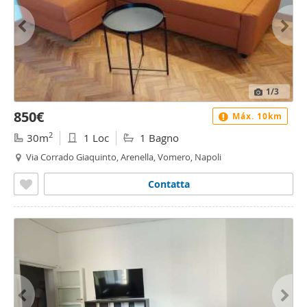
1
/3
850€
Máx. 10km
2
30m
1 Loc
1 Bagno
Via Corrado Giaquinto, Arenella, Vomero, Napoli
Contatta