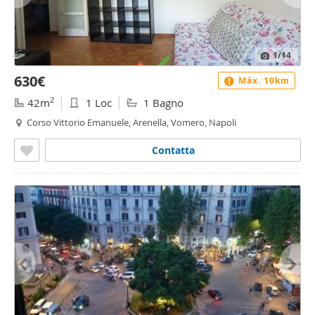
1
/14
630€
Máx. 10km
2
42m
1 Loc
1 Bagno
Corso Vittorio Emanuele, Arenella, Vomero, Napoli
Contatta