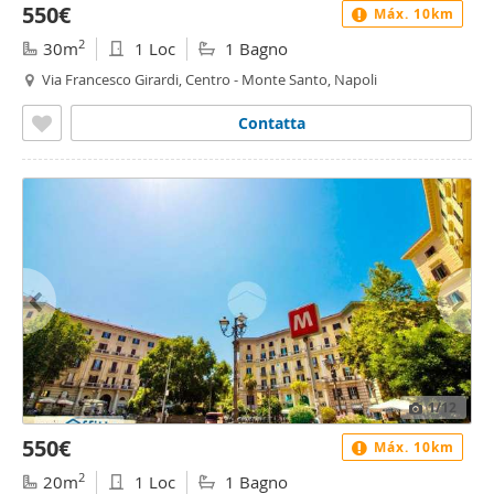
550€
Máx. 10km
2
30m
1 Loc
1 Bagno
Via Francesco Girardi, Centro - Monte Santo, Napoli
Contatta
1
/12
550€
Máx. 10km
2
20m
1 Loc
1 Bagno