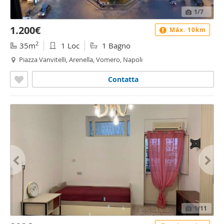
1
/7
1.200€
Máx. 10km
2
35m
1 Loc
1 Bagno
Piazza Vanvitelli, Arenella, Vomero, Napoli
Contatta
1
/11