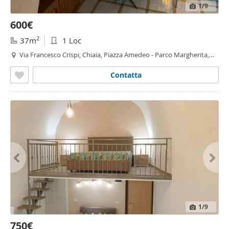
1
/9
600€
2
37m
1 Loc
Via Francesco Crispi, Chiaia, Piazza Amedeo - Parco Margherita,
Napoli
Contatta
1
/9
750€