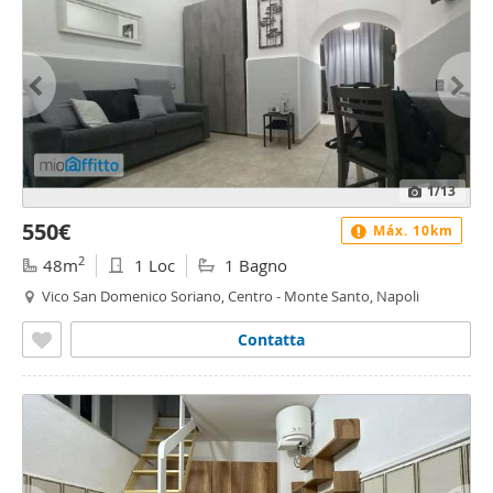
1
/13
550€
Máx. 10km
2
48m
1 Loc
1 Bagno
Vico San Domenico Soriano, Centro - Monte Santo, Napoli
Contatta