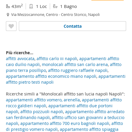
2
43m
1 Loc
1 Bagno
Via Mezzocannone, Centro - Centro Storico, Napoli
Contatta
Più ricerche...
affitti avvocata
,
affitto carlo iii napoli
,
appartamenti affitto
caio duilio napoli
,
monolocali affitto san carlo arena
,
affitto
piano terra posillipo
,
affitto ruggiero raffaele napoli
,
appartamento affitto economico miano napoli
,
appartamenti
affitto pietro testi napoli
Ricerche simili a "Monolocali affitto san lucia napoli Napoli":
appartamenti affitto vomero, arenella
,
appartamenti affitto
rocco galdieri napoli
,
appartamenti affitto due portoni
napoli
,
affitto pozzuoli napoli
,
appartamento affitto arredato
san ferdinando napoli
,
affitto ufficio san giovanni a teduccio
napoli
,
appartamento affitto 700 euro bagnoli napoli
,
affitto
di prestigio vomero napoli
,
appartamento affitto spiaggia