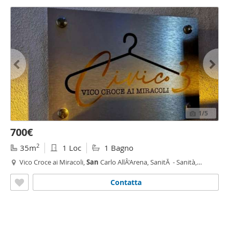
1
/5
700€
2
35m
1 Loc
1 Bagno
Vico Croce ai Miracoli,
San
Carlo AllÂ'Arena, SanitÃ - Sanità,
Napoli
Contatta