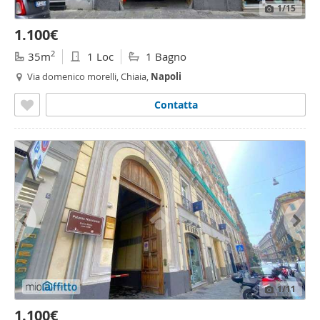
1
/15
1.100€
2
35m
1 Loc
1 Bagno
Via domenico morelli, Chiaia,
Napoli
Contatta
1
/11
1.100€