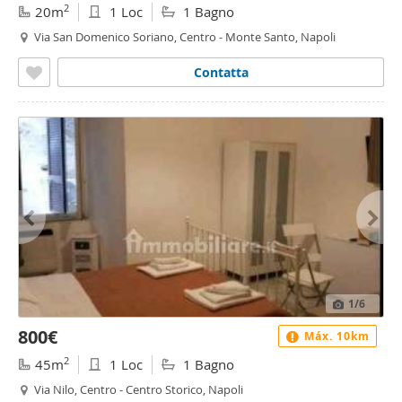
2
20m
1 Loc
1 Bagno
Via San Domenico Soriano, Centro - Monte Santo, Napoli
Contatta
1
/6
800€
Máx. 10km
2
45m
1 Loc
1 Bagno
Via Nilo, Centro - Centro Storico, Napoli