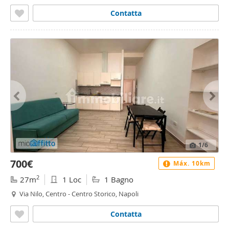
Contatta
1
/6
700€
Máx. 10km
2
27m
1 Loc
1 Bagno
Via Nilo, Centro - Centro Storico, Napoli
Contatta