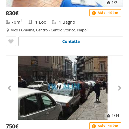
1
/7
830€
Máx. 10km
2
70m
1 Loc
1 Bagno
Vico I Gravina, Centro - Centro Storico, Napoli
Contatta
1
/14
750€
Máx. 10km