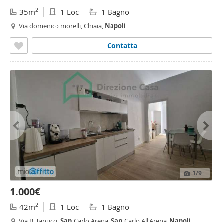
2
35m
1 Loc
1 Bagno
Via domenico morelli, Chiaia,
Napoli
Contatta
1
/9
1.000€
2
42m
1 Loc
1 Bagno
Via B. Tanucci,
San
Carlo Arena,
San
Carlo All'Arena,
Napoli