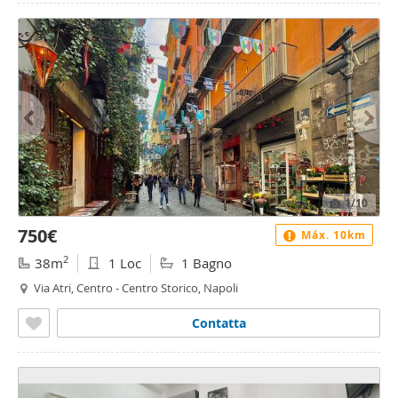
1
/10
750€
Máx. 10km
2
38m
1 Loc
1 Bagno
Via Atri, Centro - Centro Storico, Napoli
Contatta