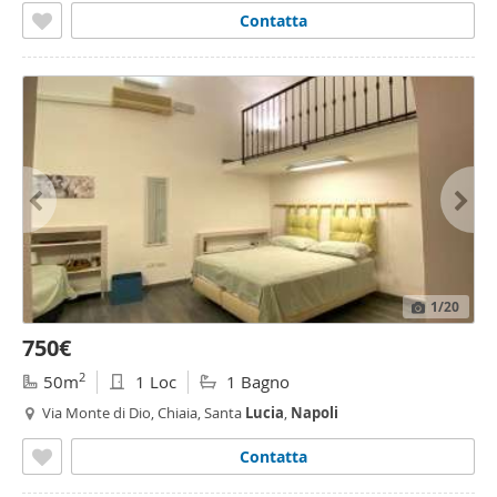
Contatta
1
/20
750€
2
50m
1 Loc
1 Bagno
Via Monte di Dio, Chiaia, Santa
Lucia
,
Napoli
Contatta