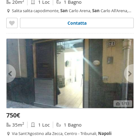
2
20m
1 Loc
1 Bagno
Salita salita capodimonte,
San
Carlo Arena,
San
Carlo All'Arena,
Napoli
Contatta
1
/13
750€
2
35m
1 Loc
1 Bagno
Via Sant'Agostino alla Zecca, Centro - Tribunali,
Napoli