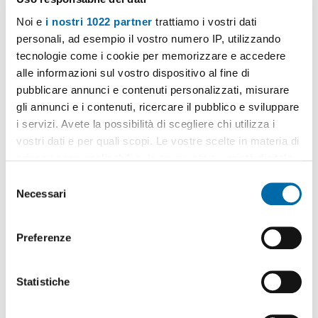
Noi e
i nostri 1022 partner
trattiamo i vostri dati
personali, ad esempio il vostro numero IP, utilizzando
1
/8
tecnologie come i cookie per memorizzare e accedere
600€
Máx. 10km
EXTRA
alle informazioni sul vostro dispositivo al fine di
2
45m
1 Loc
1 Bagno
pubblicare annunci e contenuti personalizzati, misurare
gli annunci e i contenuti, ricercare il pubblico e sviluppare
Via Santa Chiara, Centro - Centro Storico, Napoli
i servizi. Avete la possibilità di scegliere chi utilizza i
Contatta
vostri dati e per quali scopi. Le vostre scelte in materia di
privacy sono applicabili solo su questa proprietà digitale
in cui avete effettuato le vostre scelte. È possibile
S
modificare o revocare il proprio consenso in qualsiasi
Necessari
e
momento dalla Dichiarazione sui cookie o facendo clic
l
sull'icona di attivazione della privacy.
e
Preferenze
z
Con il tuo consenso, vorremmo anche:
i
raccogliere informazioni sulla tua posizione
o
Statistiche
geografica, con un'approssimazione di qualche
n
metro,
e