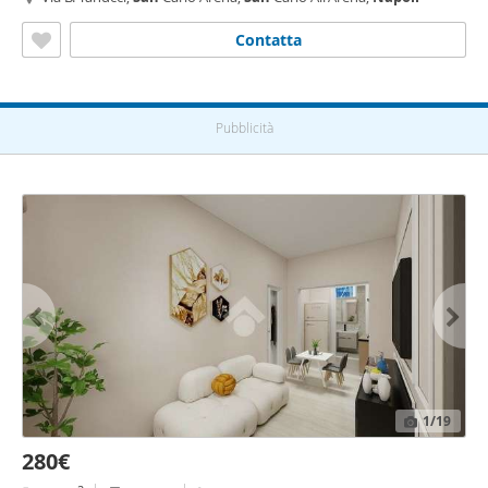
Contatta
Pubblicità
1
/19
280€