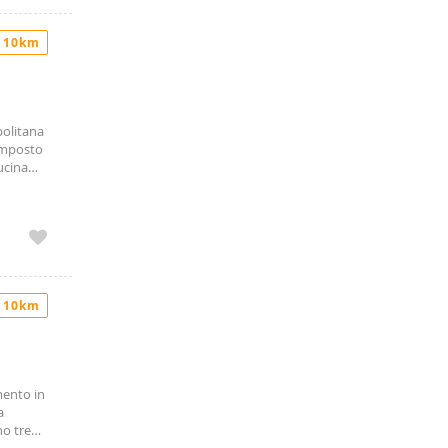
 10km
politana
composto
ucina
ersi
 10km
mento in
a
no tre