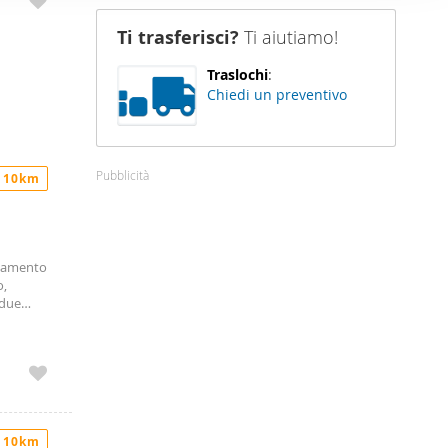
nostro sito
Ti trasferisci?
Ti aiutiamo!
i potrebbero
ei loro
Traslochi
:
Chiedi un preventivo
Pubblicità
 10km
rtamento
o,
 due
ttima
e
lenzano
da
co di :
ed
 10km
ro sugli