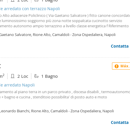
! Inoltre, la due-a ha instaurato un rapporto di Partnership con Verisure, i n
 impianti d'allarme per casa e business. Tutte le nostre sedi sono Verisure Poi
le arredato con terrazzo Napoli
, affidarsi alla due-a è e sarà sempre una sicurezza!
Alto adiacenze Policlinico ( Via Gaetano Salvatore ) fitto canone concordat
e luminosissimo soggiorno più zona notte soppalcata cucinotto servizio
damento autonomo ampio terrazzino a livello classe energetica f Riferimento
00,00
Gaetano Salvatore, Rione Alto, Camaldoli - Zona Ospedaliera, Napoli
Contatta
€
Máx.
2
m
2 Loc
1 Bagno
le arredato Napoli
mento al piano terra in un parco privato , discesa disabili , termoautonomo
+ bagno e cucina , stenditoio possibilita' di posto auto e moto
Leonardo Bianchi, Rione Alto, Camaldoli - Zona Ospedaliera, Napoli
Contatta