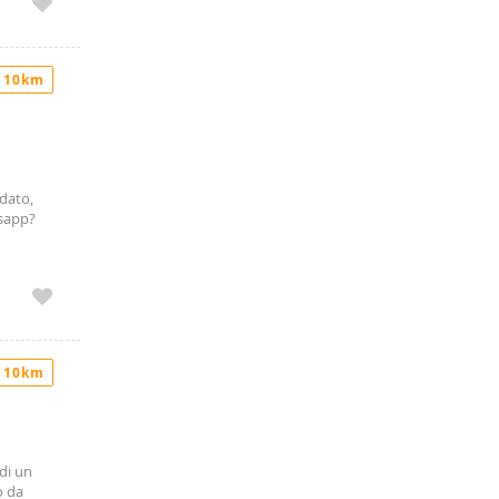
asa ad
o
tori
te saranno
 10km
edato,
tsapp?
 10km
di un
o da