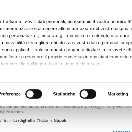
r
trattiamo i vostri dati personali, ad esempio il vostro numero IP
Prezzo
Superficie
Locali
Più filtri - 2
er memorizzare e accedere alle informazioni sul vostro dispositiv
uti personalizzati, misurare gli annunci e i contenuti, ricercare i
 affitto via lardighello napoli Napoli
a possibilità di scegliere chi utilizza i vostri dati e per quali scop
 sono applicabili solo su questa proprietà digitale in cui avete eff
Ordine Mioaffitto
bili)
 modificare o revocare il proprio consenso in qualsiasi momento d
facendo clic sull'icona di attivazione della privacy.
€
remmo anche:
2
m
2 Loc
1 Bagno
ni sulla tua posizione geografica, con un'approssimazione di qu
positivo, scansionandolo attivamente alla ricerca di caratteristiche
Preferenze
Statistiche
Marketing
le arredato con terrazzo Chiaiano
rredato zona notte,soggiorno salotto e cucina. Cabina armadio bagno con va
o panoramicissimo. Zona tranquilla,possibilità di parcheggio. Nei pressi del
 elaborati i tuoi dati personali e imposta le tue preferenze nell
,ii Policlinico.
 ritirare il tuo consenso in qualsiasi momento dalla Dichiarazion
Vicinale
Lardighello
, Chiaiano,
Napoli
rsonalizzare contenuti ed annunci, per fornire funzionalità dei so