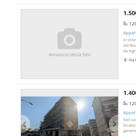
1.50
12
Appar
In otti
del Rio
da ingr
Annuncio senza foto
abitabi
Via 
agenzi
1.40
12
Appar
Nel cuo
locazio
generos