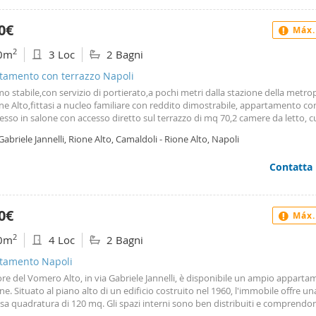
0€
Máx.
2
0m
3 Loc
2 Bagni
tamento con terrazzo Napoli
mo stabile,con servizio di portierato,a pochi metri dalla stazione della metro
ne Alto,fittasi a nucleo familiare con reddito dimostrabile, appartamento 
esso in salone con accesso diretto sul terrazzo di mq 70,2 camere da letto, c
le, balconata,doppi servizio Contratto 3 più 2 con canone concordato. Asten
Gabriele Jannelli, Rione Alto, Camaldoli - Rione Alto, Napoli
e immobiliari
Contatta
0€
Máx.
2
0m
4 Loc
2 Bagni
tamento Napoli
re del Vomero Alto, in via Gabriele Jannelli, è disponibile un ampio apparta
ne. Situato al piano alto di un edificio costruito nel 1960, l'immobile offre un
a quadratura di 120 mq. Gli spazi interni sono ben distribuiti e comprendo