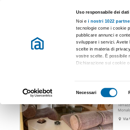
Uso responsabile dei dati
Case e appartamenti in affitto in tutta Italia
Noi e
i nostri 1022 partne
Napoli
Scegli la zona
tecnologie come i cookie p
pubblicare annunci e conten
Inizio
Affitto Napoli
Appartamenti Affitto Napoli
Appartamenti
sviluppare i servizi. Avete l
scelte in materia di privacy
Appartamenti affitto via lardighello napoli Napoli
(1 immo
vostre scelte. È possibile
Dichiarazione sui cookie o 
700
Con il tuo consenso, vor
60
raccogliere informazio
S
Identificare il tuo dis
Necessari
Biloca
e
(impronte digitali).
Loft a
l
Terrazz
Approfondisci come vengono
e
Monaldi
dettagli
. Puoi modificare o
z
Via 
i
Utilizziamo i cookie per pe