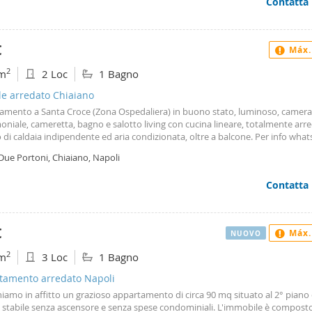
Contatta
ati uno con doccia l'altro con vasca. I pavimenti sono in parquet in tutta la c
ne dei bagni dove troviamo piastrelle in ceramica, gli infissi sono in allumini
ato con napoletane in ferro zincato, il riscaldamento è autonomo con radia
ri, porta blindata. La zona dista pochi minuti dall'ospedale Monaldi. Le v isi
€
Máx.
ate in conformità della normativa covid 19
2
m
2 Loc
1 Bagno
le arredato Chiaiano
amento a Santa Croce (Zona Ospedaliera) in buono stato, luminoso, camera
niale, cameretta, bagno e salotto living con cucina lineare, totalmente arr
di caldaia indipendente ed aria condizionata, oltre a balcone. Per info wha
Due Portoni, Chiaiano, Napoli
Contatta
€
Máx.
NUOVO
2
m
3 Loc
1 Bagno
tamento arredato Napoli
amo in affitto un grazioso appartamento di circa 90 mq situato al 2° piano 
o stabile senza ascensore e senza spese condominiali. L'immobile è compost