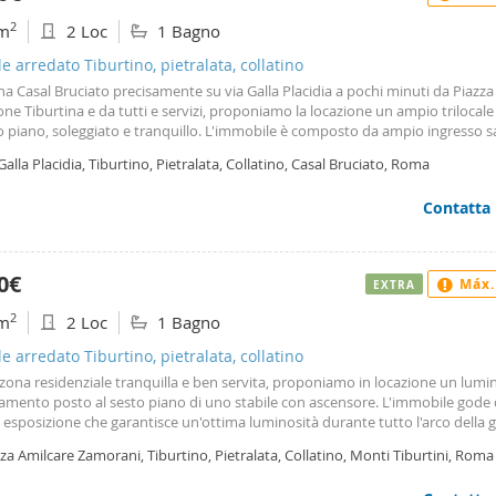
2
m
2 Loc
1 Bagno
le arredato Tiburtino, pietralata, collatino
na Casal Bruciato precisamente su via Galla Placidia a pochi minuti da Piazz
one Tiburtina e da tutti e servizi, proponiamo la locazione un ampio trilocale 
o piano, soleggiato e tranquillo. L'immobile è composto da ampio ingresso s
camera, cucina abitabile completamente arredata, bagno, ripostiglio, ampio
Galla Placidia, Tiburtino, Pietralata, Collatino, Casal Bruciato, Roma
q. Ottima esposizione. Stabile con Portiere. L'immobile è arredato solo di cu
bile dal novembre 2026. Per informazioni e visite contattare Giada Roccasec
Contatta
ibilmente email o msg immobiliare
0€
Máx.
EXTRA
2
m
2 Loc
1 Bagno
le arredato Tiburtino, pietralata, collatino
zona residenziale tranquilla e ben servita, proponiamo in locazione un lum
amento posto al sesto piano di uno stabile con ascensore. L'immobile gode 
esposizione che garantisce un'ottima luminosità durante tutto l'arco della 
rricchito da due comodi balconi. L'appartamento si compone di un ingresso 
za Amilcare Zamorani, Tiburtino, Pietralata, Collatino, Monti Tiburtini, Roma
e all'accogliente soggiorno arredato con divano letto, una cucina separata 
stoviglie e con accesso al balcone, una spaziosa camera da letto matrimonia