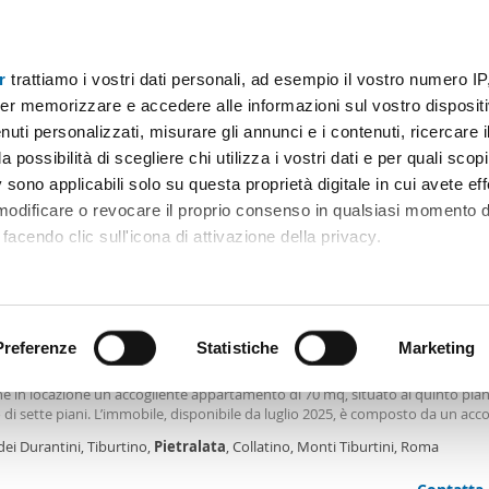
r
trattiamo i vostri dati personali, ad esempio il vostro numero IP
Prezzo
Superficie
Locali
Più filtri - 3
er memorizzare e accedere alle informazioni sul vostro dispositiv
uti personalizzati, misurare gli annunci e i contenuti, ricercare i
affitto semi arredato pietralata Roma
a possibilità di scegliere chi utilizza i vostri dati e per quali scop
 sono applicabili solo su questa proprietà digitale in cui avete eff
Ordine Mioaffitto
immobili)
 modificare o revocare il proprio consenso in qualsiasi momento d
facendo clic sull'icona di attivazione della privacy.
0€
remmo anche:
2
m
3 Loc
1 Bagno
ni sulla tua posizione geografica, con un'approssimazione di qu
positivo, scansionandolo attivamente alla ricerca di caratteristiche
Preferenze
Statistiche
Marketing
amento arredato con terrazzo Tiburtino, pietralata, collatino
no: luminoso trilocale con terrazzo in zona strategica. La Rethea Property C
e in locazione un accogliente appartamento di 70 mq, situato al quinto pian
 elaborati i tuoi dati personali e imposta le tue preferenze nell
o di sette piani. L’immobile, disponibile da luglio 2025, è composto da un acc
 ritirare il tuo consenso in qualsiasi momento dalla Dichiarazion
so che conduce a una zona giorno funzionale con angolo tv e divano con cha
dei Durantini, Tiburtino,
Pietralata
, Collatino, Monti Tiburtini, Roma
 La cucina, semi abitabile e completamente attrezzata, è illuminata da una f
accio sul terrazzo. Le due camere matrimoniali, entrambe ben illuminate, of
rsonalizzare contenuti ed annunci, per fornire funzionalità dei so