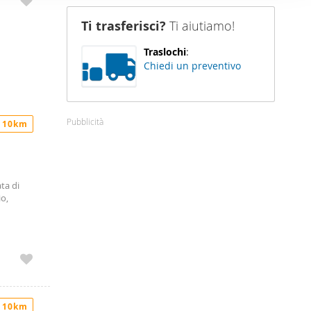
, perfetto
nostro sito
 è
Ti trasferisci?
Ti aiutiamo!
alore
i potrebbero
un’ottima
ei loro
Traslochi
:
ni. Il
i
Chiedi un preventivo
ggiuntivo
e servizi
on
Pubblicità
 10km
di
 elementi
ta di
io,
fonici a
a
 10km