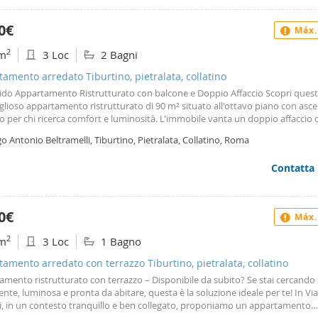
0€
Máx.
2
m
3 Loc
2 Bagni
amento arredato Tiburtino, pietralata, collatino
ido Appartamento Ristrutturato con balcone e Doppio Affaccio Scopri ques
lioso appartamento ristrutturato di 90 m² situato all'ottavo piano con asc
o per chi ricerca comfort e luminosità. L'immobile vanta un doppio affaccio 
sce una circolazione d'aria naturale e una luce abbondante in ogni ambiente
o Antonio Beltramelli, Tiburtino, Pietralata, Collatino, Roma
lindata assicura massima sicurezza, mentre il servizio di portineria aggiung
re livello di tranquillità. La distribuzione interna è intelligente e funzionale: t
Contatta
gliente zona living, una cucina abitabile ideale per i momenti conviviali, un
niale con bagno privato esclusivo, una cameretta perfetta per ospiti o stud
 bagno completo. Il ripostiglio offre spazio aggiuntivo per riporre gli ogget
ni sono gli spazi esterni ideali per rilassarsi e godere della vista. L'appartame
0€
Máx.
o in buono stato ed è disponibile da ottobre. Dotato di aria condizionata, g
imo comfort in ogni stagione. Canone mensile: €1. 600 con contratto 4+4. So
2
m
3 Loc
1 Bagno
ziati. Classe energetica g.
amento arredato con terrazzo Tiburtino, pietralata, collatino
amento ristrutturato con terrazzo – Disponibile da subito? Se stai cercando
ente, luminosa e pronta da abitare, questa è la soluzione ideale per te! In Via
i, in un contesto tranquillo e ben collegato, proponiamo un appartamento