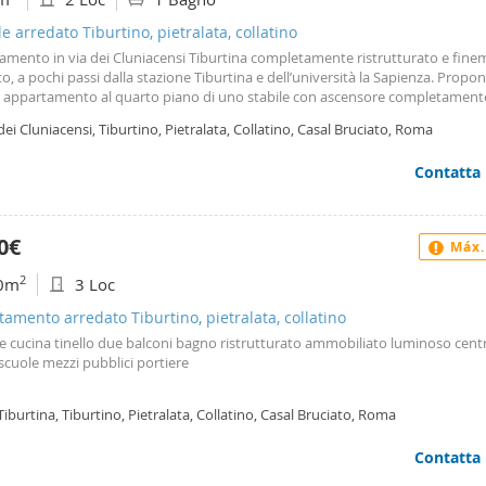
po e natura oltre ad essere dotata di servizi di ogni genere e qualità. L’immob
ecentemente arredato con mobili nuovi e di ottima fattura.
le arredato Tiburtino, pietralata, collatino
amento in via dei Cluniacensi Tiburtina completamente ristrutturato e fin
o, a pochi passi dalla stazione Tiburtina e dell’università la Sapienza. Prop
 appartamento al quarto piano di uno stabile con ascensore completament
u parco Bei. L’immobile è composto da un ingresso, cucina a vista con tutti gl
dei Cluniacensi, Tiburtino, Pietralata, Collatino, Casal Bruciato, Roma
odomestici, bagno e ampia camera con due posti singoli o matrimoniali ad es
inoltre di climatizzatore, wifi, e tv. Rivolto a studenti universitari e a lavorato
Contatta
ziati. Canone di locazione mensile euro 1400, disponibile da subito con dep
ale di due mensilità in anticipo e pagamento anticipato ogni primo del mes
tare tramite whatsapp
0€
Máx.
2
0m
3 Loc
amento arredato Tiburtino, pietralata, collatino
le cucina tinello due balconi bagno ristrutturato ammobiliato luminoso centr
 scuole mezzi pubblici portiere
Tiburtina, Tiburtino, Pietralata, Collatino, Casal Bruciato, Roma
Contatta