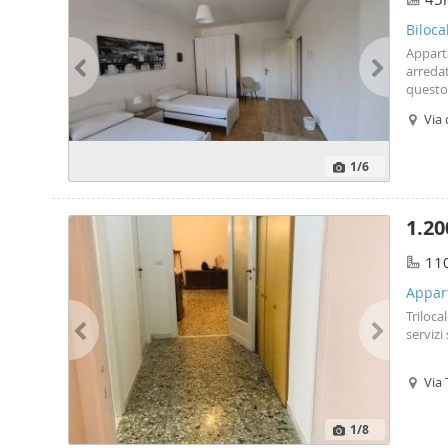
ogni ti
stato r
Biloca
Appart
arredat
questo
vista s
Via 
elettr
Dotato 
referen
1
/6
cauzion
Contat
1.20
11
Appart
Triloca
servizi
Via 
1
/8