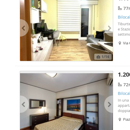
77
Biloca
Tiburti
e Stazi
settim
ampia 
Via 
di 12 m
Disponi
prefer
1
/14
1.20
72
Biloca
In una 
appart
doppia 
ed è a
Piaz
conduc
di lava