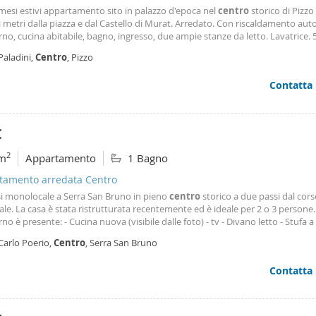
 mesi estivi appartamento sito in palazzo d'epoca nel
centro
storico di Pizzo
 metri dalla piazza e dal Castello di Murat. Arredato. Con riscaldamento au
no, cucina abitabile, bagno, ingresso, due ampie stanze da letto. Lavatrice. 5
ista mare. Infissi coibentanti. Il canone di 1500 euro mensili è riferito ai mesi
Paladini,
Centro
, Pizzo
 luglio e settembre. Per il mese di agosto il canone locativo è di 2500 euro. Per
per affitto per frazioni di mese, contattare il proprietario.
Contatta
€
2
m
Appartamento
1 Bagno
tamento arredata Centro
si monolocale a Serra San Bruno in pieno
centro
storico a due passi dal cor
ale. La casa è stata ristrutturata recentemente ed è ideale per 2 o 3 persone.
erno è presente: - Cucina nuova (visibile dalle foto) - tv - Divano letto - Stufa a
Carlo Poerio,
Centro
, Serra San Bruno
Contatta