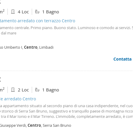
€
2
m
4 Loc
1 Bagno
tamento arredato con terrazzo Centro
amento centrale. Primo piano. Buono stato. Luminoso e comodo ai servizi. 
o dal mare
so Umberto I,
Centro
, Limbadi
Contatta
€
2
m
2 Loc
1 Bagno
le arredato Centro
tta appartamento situato al secondo piano di una casa indipendente, nel cuo
o
storico di Serra San Bruno, suggestivo e tranquillo paese di montagna ricco 
 tra il Mar Ionio e il Mar Tirreno. L’immobile, completamente arredato, è c
ue camere da letto - soggiorno - sala da pranzo con camino - cucina - bagno 
 Giuseppe Verdi,
Centro
, Serra San Bruno
- due balconi (uno esposto a sud