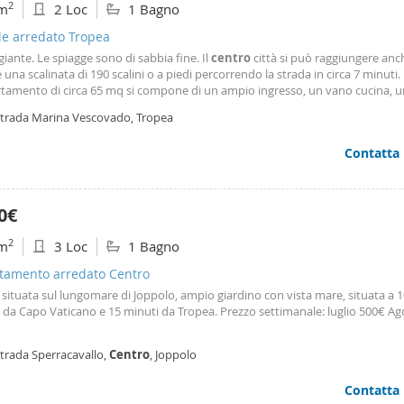
2
m
2 Loc
1 Bagno
le arredato Tropea
iante. Le spiagge sono di sabbia fine. Il
centro
città si può raggiungere anc
 una scalinata di 190 scalini o a piedi percorrendo la strada in circa 7 minuti.
rtamento di circa 65 mq si compone di un ampio ingresso, un vano cucina, 
finestrato, ed un grande salone (zona giorno notte) nonchè un ampia balco
trada Marina Vescovado, Tropea
tamento dispone di 5 posti letto di
Contatta
0€
2
m
3 Loc
1 Bagno
tamento arredato Centro
a situata sul lungomare di Joppolo, ampio giardino con vista mare, situata a 
 da Capo Vaticano e 15 minuti da Tropea. Prezzo settimanale: luglio 500€ A
trada Sperracavallo,
Centro
, Joppolo
Contatta