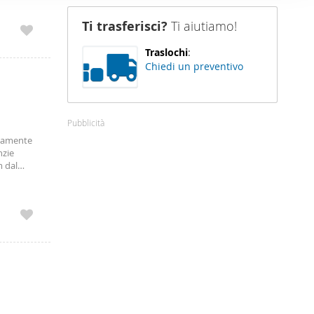
nostro sito
Ti trasferisci?
Ti aiutiamo!
i potrebbero
ei loro
Traslochi
:
Chiedi un preventivo
Pubblicità
etamente
nzie
m dal
nazionale
le per