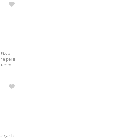
 Pizzo
he per il
i recente
sorge la