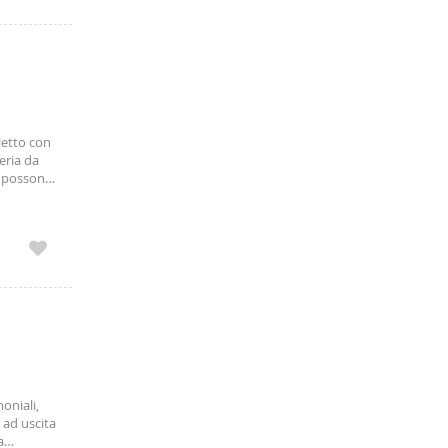
letto con
eria da
o possono
oniali,
 ad uscita
a