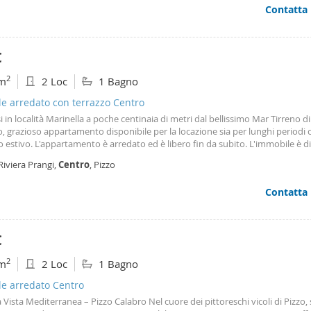
Contatta
€
2
m
2 Loc
1 Bagno
le arredato con terrazzo Centro
si in località Marinella a poche centinaia di metri dal bellissimo Mar Tirreno di
, grazioso appartamento disponibile per la locazione sia per lunghi periodi c
 estivo. L'appartamento è arredato ed è libero fin da subito. L'immobile è d
zione ed è connesso alla spiaggia posta a circa 500 m tramite comoda strada
Riviera Prangi,
Centro
, Pizzo
giante.
Contatta
€
2
m
2 Loc
1 Bagno
le arredato Centro
Vista Mediterranea – Pizzo Calabro Nel cuore dei pittoreschi vicoli di Pizzo, 