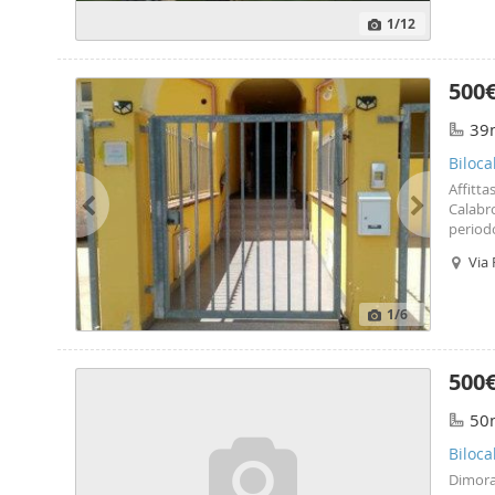
1
/12
500
39
Biloca
Affitta
Calabro
periodo
costru
Via 
pianeg
1
/6
500
50
Biloca
Dimora 