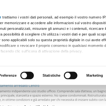
r
trattiamo i vostri dati personali, ad esempio il vostro numero IP
Prezzo
Superficie
Locali
Più filtri - 2
er memorizzare e accedere alle informazioni sul vostro dispositiv
uti personalizzati, misurare gli annunci e i contenuti, ricercare i
Appartamento affitto centro vibo valentia
a possibilità di scegliere chi utilizza i vostri dati e per quali scop
 sono applicabili solo su questa proprietà digitale in cui avete eff
Ordine Mioaffitto
 modificare o revocare il proprio consenso in qualsiasi momento d
facendo clic sull'icona di attivazione della privacy.
remmo anche:
€
ni sulla tua posizione geografica, con un'approssimazione di qu
positivo, scansionandolo attivamente alla ricerca di caratteristiche
Preferenze
Statistiche
Marketing
2
m
3 Loc
1 Bagno
tamento arredato Centro
 elaborati i tuoi dati personali e imposta le tue preferenze nell
amento indipendente uso studio ufficio. Comprende sala d’attesa, un bagno
 ritirare il tuo consenso in qualsiasi momento dalla Dichiarazion
principale, stanzetta e spazio esterno. No spese condominiali. Ristrutturato
, in ottime condizioni e già arredato per chi necessita di iniziare subito con l
rsonalizzare contenuti ed annunci, per fornire funzionalità dei so