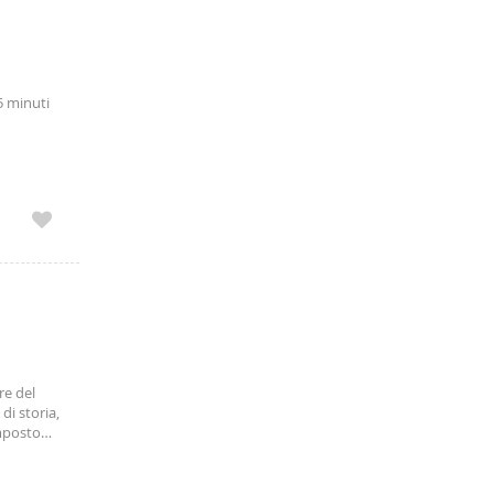
5 minuti
re del
di storia,
omposto
con