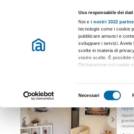
Uso responsabile dei dati
Case e appartamenti in affitto in tutta Italia
Noi e
i nostri 1022 partne
Vibo Valentia
tecnologie come i cookie p
pubblicare annunci e conten
Inizio
Affitto Vibo Valentia
Appartamenti Affitto Vibo Valentia
sviluppare i servizi. Avete l
scelte in materia di privacy
Appartamento affitto centro vibo valentia
(0 immobili)
vostre scelte. È possibile
Dichiarazione sui cookie o 
Altri immobili che potrebbero interessarti
Con il tuo consenso, vor
500
raccogliere informazio
S
Identificare il tuo dis
Necessari
e
50
(impronte digitali).
l
Appar
Approfondisci come vengono
e
Appart
dettagli
. Puoi modificare o
z
grande 
recente
i
attività
Utilizziamo i cookie per pe