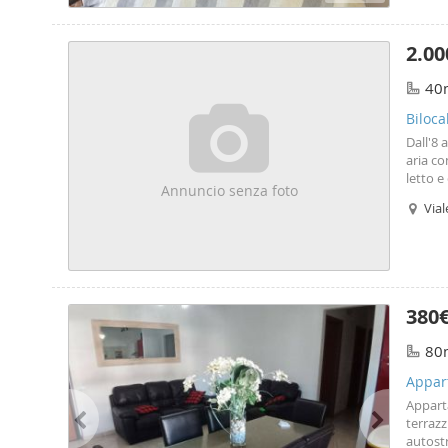
2.00
40
Biloca
Dall'8 
aria c
letto e
Annuncio senza foto
essere 
Vial
380
80
Appar
Appart
terrazz
autostr