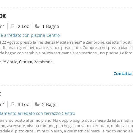
0€
2
m
2 Loc
1 Bagno
le arredato con piscina Centro
al 22 Agosto presso la "residenza Mediterranea'' a Zambrone, casetta 4 posti 
ondizionata giardinetto attrezzato e posto auto. Compreso nel prezzo bianch
 da bagno con cambio e pulizia settimanale, animazione, uso piscina. Le fot
visionate sul sito della Residenza Mediterranea''
e 25 Aprile,
Centro
, Zambrone
Contatta
€
2
m
3 Loc
2 Bagni
tamento arredato con terrazzo Centro
amento posto al primo piano. Ha doppio bagno due camere da letto matrim
ino, ascensore, piscina comune, parcheggio privato e recintato, molto vicino
adale di pizzo circa 3 minuti in auto, a 200 metri dal mare , e molto vicino all