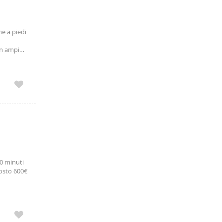
he a piedi
un ampio
nata.
10 minuti
gosto 600€