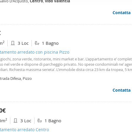
Salvo D'Acquisto,
Centro
,
Vibo
Valentia
ffico. Condividiamo inoltre informazioni sul modo in cui utilizza il 
 occupano di analisi dei dati web, pubblicità e social media, i qual
Contatta
azioni che ha fornito loro o che hanno raccolto dal suo utilizzo d
€
2
m
3 Loc
1 Bagno
tamento arredato con piscina Pizzo
 giochi, zona verde, ristorante, mini market e bar. L’appartamento e’ compl
o nel verde e dispone di parcheggio privato. No spese condominiali ne’ age
iari. Richiesta massima serieta’. L’immobile dista circa 23 km da tropea, 5 k
o
di Pizzo, 3 km dall’uscita autostradale di Pizzo e 18 km dall’aeroporto inter
rada Difesa, Pizzo
zia Terme. Utenze già allacciate e termo autonomo. Ottime condizioni. Idea
ori stagionali.
Contatta
0€
2
0m
3 Loc
1 Bagno
tamento arredato Centro