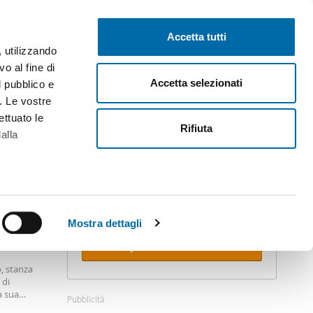
Pubblica gratis
Inizia sessione
Accetta tutti
, utilizzando
o al fine di
Accetta selezionati
l pubblico e
i. Le vostre
ettuato le
Rifiuta
alla
Crea il tuo avviso!
Non lasciare che ti anticipino. Ricevi
alla tua mail
tutte le novità
di questa
ricerca.
alche metro,
 specifiche
Mostra dettagli
Ricevi avvisi
a
sezione
, stanza
e sui cookie.
 di
a sua
Pubblicità
cial media e