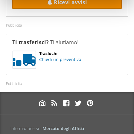
Ricevi avvisi
con altre informazioni che ha fornito loro o che hanno
raccolto dal suo utilizzo dei loro servizi.
Pubblicità
Ti trasferisci?
Ti aiutiamo!
Traslochi
:
Chiedi un preventivo
Pubblicità
Informazione sul
Mercato degli Affitti