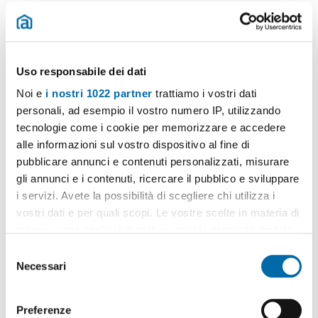
2
100m
3 Loc
2 Bagni
Via Nazionale, Vena, Jonadi
Contatta
Uso responsabile dei dati
Noi e
i nostri 1022 partner
trattiamo i vostri dati
personali, ad esempio il vostro numero IP, utilizzando
tecnologie come i cookie per memorizzare e accedere
alle informazioni sul vostro dispositivo al fine di
Ci dispiace
, non disponiamo di ulteriori
pubblicare annunci e contenuti personalizzati, misurare
immobili che corrispondono esattamente ai tuoi
gli annunci e i contenuti, ricercare il pubblico e sviluppare
criteri..
i servizi. Avete la possibilità di scegliere chi utilizza i
Se lo desideri, puoi vedere immobili simili:
vostri dati e per quali scopi. Le vostre scelte in materia di
Appartamenti in affito a Vibo Valentia
privacy sono applicabili solo su questa proprietà digitale
in cui avete effettuato le vostre scelte. È possibile
S
modificare o revocare il proprio consenso in qualsiasi
Necessari
e
Più ricerche...
momento dalla Dichiarazione sui cookie o facendo clic
affitto case vibo valentia
,
case affitto 300 euro vibo valentia
,
l
sull'icona di attivazione della privacy.
affitti nuova costruzione vibo valentia
,
affitto appartamento
e
Preferenze
arredato vibo valentia
,
affitto appartamento centro vibo