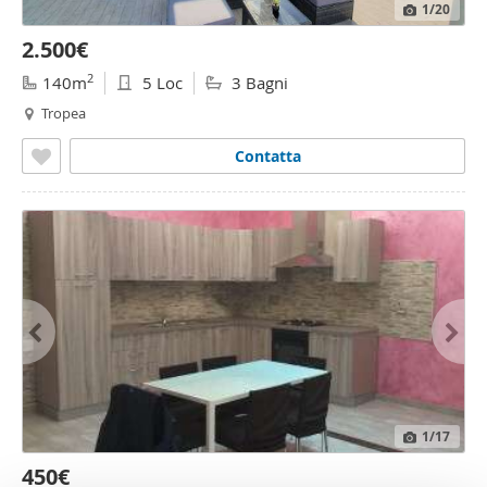
1
/20
2.500€
2
140m
5 Loc
3 Bagni
Tropea
Contatta
1
/17
450€